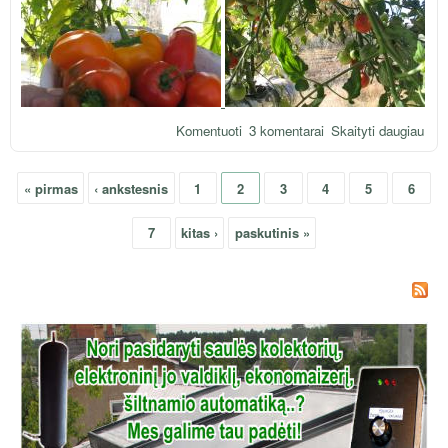
Komentuoti
3 komentarai
Skaityti daugiau
apie
Dar
dar
« pirmas
‹ ankstesnis
1
2
3
4
5
6
šilt
Puslapiai
7
kitas ›
paskutinis »