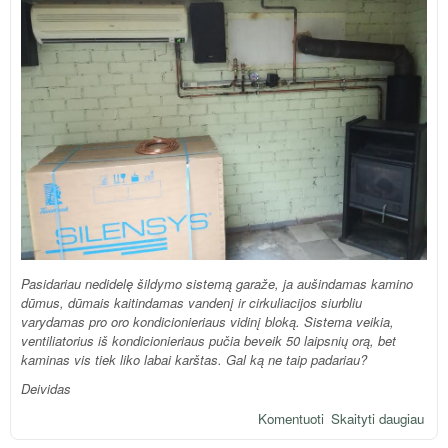
Pasidariau nedidelę šildymo sistemą garaže, ja aušindamas kamino
dūmus, dūmais kaitindamas vandenį ir cirkuliacijos siurbliu
varydamas pro oro kondicionieriaus vidinį bloką. Sistema veikia,
ventiliatorius iš kondicionieriaus pučia beveik 50 laipsnių orą, bet
kaminas vis tiek liko labai karštas. Gal ką ne taip padariau?
Deividas
Komentuoti
Skaityti daugiau
api
dūm