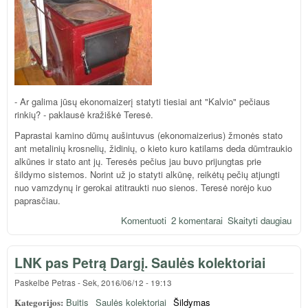
- Ar galima jūsų ekonomaizerį statyti tiesiai ant "Kalvio" pečiaus
rinkių? - paklausė kražiškė Teresė.
Paprastai kamino dūmų aušintuvus (ekonomaizerius) žmonės stato
ant metalinių krosnelių, židinių, o kieto kuro katilams deda dūmtraukio
alkūnes ir stato ant jų. Teresės pečius jau buvo prijungtas prie
šildymo sistemos. Norint už jo statyti alkūnę, reikėtų pečių atjungti
nuo vamzdynų ir gerokai atitraukti nuo sienos. Teresė norėjo kuo
paprasčiau.
Komentuoti
2 komentarai
Skaityti daugiau
api
eko
pas
LNK pas Petrą Dargį. Saulės kolektoriai
ties
"Kal
Paskelbė
Petras
-
Sek, 2016/06/12 - 19:13
peč
Kategorijos:
Buitis
Saulės kolektoriai
Šildymas