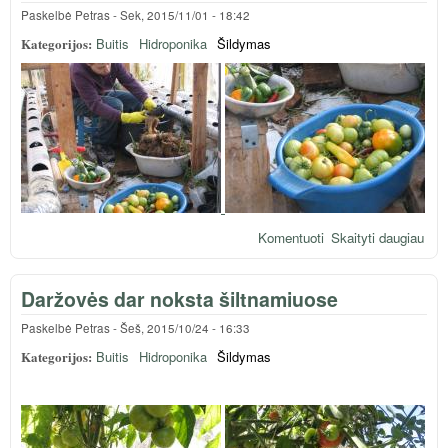
Paskelbė
Petras
-
Sek, 2015/11/01 - 18:42
Kategorijos:
Buitis
Hidroponika
Šildymas
Komentuoti
Skaityti daugiau
apie
Pas
ting
Daržovės dar noksta šiltnamiuose
dar
derl
Paskelbė
Petras
-
Šeš, 2015/10/24 - 16:33
Kategorijos:
Buitis
Hidroponika
Šildymas