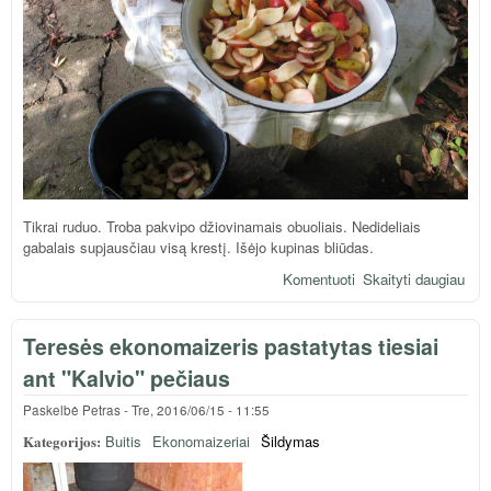
Tikrai ruduo. Troba pakvipo džiovinamais obuoliais. Nedideliais
gabalais supjausčiau visą krestį. Išėjo kupinas bliūdas.
Komentuoti
Skaityti daugiau
apie
džio
užt
Teresės ekonomaizeris pastatytas tiesiai
vent
ant "Kalvio" pečiaus
Paskelbė
Petras
-
Tre, 2016/06/15 - 11:55
Kategorijos:
Buitis
Ekonomaizeriai
Šildymas