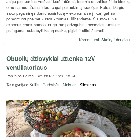
Jeigu per kaminą verčiasi karšti dūmai, krosnis ar katilas šildo kiemą,
o ne namus. Žurnalistas, pagal pašaukimą išradėjas Petras Dargis
sako pagaminęs dūmų aušintuvą – ekonomaizerį, kurį galima
primontuoti prie bet kurios krosnies. Išbandėme. Šis mokslinis
eksperimentas parodo, ar galima padvigubinti nedidelės krosnies
galingumą, sutaupyti kalną malkų, pigiai ir šiltai žiemoti.
Komentuoti
Skaityti daugiau
apie
šildy
nam
Obuolių džiovyklai užtenka 12V
ne 
padv
ventiliatoriaus
kro
galią
Paskelbė
Petras
-
Ket, 2016/09/29 - 13:54
suta
Kategorijos:
Buitis
Gudrybės
Maistas
Šildymas
mal