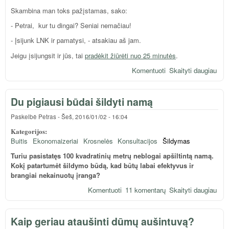
Skambina man toks pažįstamas, sako:
- Petrai, kur tu dingai? Seniai nemačiau!
- Įsijunk LNK ir pamatysi, - atsakiau aš jam.
Jeigu įsijungsit ir jūs, tai
pradėkit žiūrėti nuo 25 minutės
.
Komentuoti
Skaityti daugiau
api
pas
Darg
Du pigiausi būdai šildyti namą
Sau
kole
Paskelbė
Petras
-
Šeš, 2016/01/02 - 16:04
Kategorijos:
Buitis
Ekonomaizeriai
Krosnelės
Konsultacijos
Šildymas
Turiu pasistatęs 100 kvadratinių metrų neblogai apšiltintą namą.
Kokį patartumėt šildymo būdą, kad būtų labai efektyvus ir
brangiai nekainuotų įranga?
Komentuoti
11 komentarų
Skaityti daugiau
apie
Du
pigi
Kaip geriau ataušinti dūmų aušintuvą?
būd