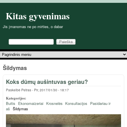
Pereiti į pagrindinį turinį
Kitas gyvenimas
Jis įmanomas ne po mirties, o dabar
Paieška
Paieškos forma
Pagrindinis meniu
Šildymas
Koks dūmų aušintuvas geriau?
Paskelbė
Petras
-
Pir, 2017/01/30 - 18:17
Kategorijos:
Buitis
Ekonomaizeriai
Krosnelės
Konsultacijos
Pasidariau ir
aš
Šildymas