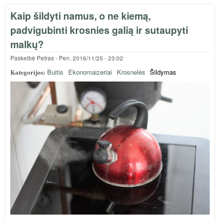
auš
Kaip šildyti namus, o ne kiemą,
geri
padvigubinti krosnies galią ir sutaupyti
malkų?
Paskelbė
Petras
-
Pen, 2016/11/25 - 23:02
Kategorijos:
Buitis
Ekonomaizeriai
Krosnelės
Šildymas