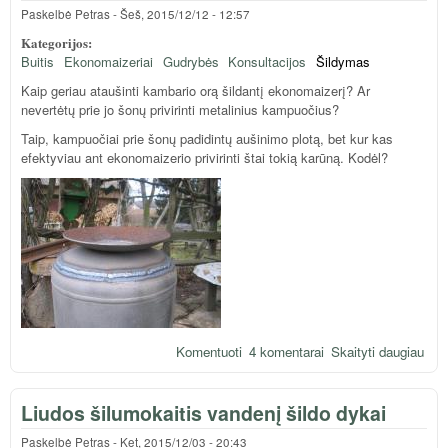
šildy
Paskelbė
Petras
-
Šeš, 2015/12/12 - 12:57
nam
Kategorijos:
Buitis
Ekonomaizeriai
Gudrybės
Konsultacijos
Šildymas
Kaip geriau ataušinti kambario orą šildantį ekonomaizerį? Ar
nevertėtų prie jo šonų privirinti metalinius kampuočius?
Taip, kampuočiai prie šonų padidintų aušinimo plotą, bet kur kas
efektyviau ant ekonomaizerio privirinti štai tokią karūną. Kodėl?
Komentuoti
4 komentarai
Skaityti daugiau
apie
geri
atau
Liudos šilumokaitis vandenį šildo dykai
dūm
auš
Paskelbė
Petras
-
Ket, 2015/12/03 - 20:43