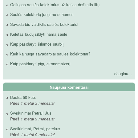
Galingas saulės kolektorius už kelias dešimtis litų
Saulės kolektorių jungimo schemos
Savadarbis valdiklis saulės kolektoriui
Keletas būdų šildyti namą saule
Kaip pasidaryti šilumos siurblį
Kiek kainuoja savadarbiai saulės kolektoriai?
Kaip pasidaryti pigų ekonomaizerį
daugiau...
Naujausi komentarai
Bačka 50 kub.
Prieš
1 metai 3 mėnesiai
Sveikinimai Petrai! Jūs
Prieš
1 metai 9 mėnesiai
Sveikinimai, Petrai, patekus
Prieš
1 metai 9 mėnesiai