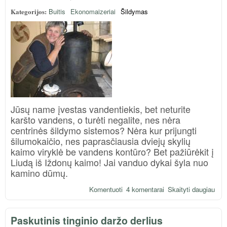
Kategorijos:
Buitis
Ekonomaizeriai
Šildymas
Jūsų name įvestas vandentiekis, bet neturite
karšto vandens, o turėti negalite, nes nėra
centrinės šildymo sistemos? Nėra kur prijungti
šilumokaičio, nes paprasčiausia dviejų skylių
kaimo viryklė be vandens kontūro? Bet pažiūrėkit į
Liudą iš Iždonų kaimo! Jai vanduo dykai šyla nuo
kamino dūmų.
Komentuoti
4 komentarai
Skaityti daugiau
apie
šilu
van
Paskutinis tinginio daržo derlius
šild