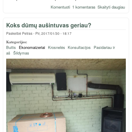
Komentuoti
1 komentaras
Skaityti daugiau
apie
Smė
var
Koks dūmų aušintuvas geriau?
nedi
kom
Paskelbė
Petras
-
Pir, 2017/01/30 - 18:17
Kategorijos:
Buitis
Ekonomaizeriai
Krosnelės
Konsultacijos
Pasidariau ir
aš
Šildymas