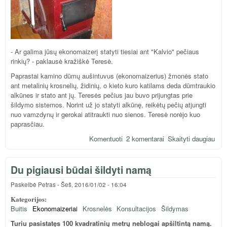
- Ar galima jūsų ekonomaizerį statyti tiesiai ant "Kalvio" pečiaus
rinkių? - paklausė kražiškė Teresė.
Paprastai kamino dūmų aušintuvus (ekonomaizerius) žmonės stato
ant metalinių krosnelių, židinių, o kieto kuro katilams deda dūmtraukio
alkūnes ir stato ant jų. Teresės pečius jau buvo prijungtas prie
šildymo sistemos. Norint už jo statyti alkūnę, reikėtų pečių atjungti
nuo vamzdynų ir gerokai atitraukti nuo sienos. Teresė norėjo kuo
paprasčiau.
Komentuoti
2 komentarai
Skaityti daugiau
api
eko
pas
Du pigiausi būdai šildyti namą
ties
"Kal
Paskelbė
Petras
-
Šeš, 2016/01/02 - 16:04
peč
Kategorijos:
Buitis
Ekonomaizeriai
Krosnelės
Konsultacijos
Šildymas
Turiu pasistatęs 100 kvadratinių metrų neblogai apšiltintą namą.