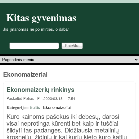
Pereiti į pagrindinį turinį
Kitas gyvenimas
Jis įmanomas ne po mirties, o dabar
Paieška
Paieškos forma
Pagrindinis meniu
Ekonomaizeriai
Ekonomaizerių rinkinys
Paskelbė
Petras
-
Pir, 2023/03/13 - 17:54
Kategorijos:
Buitis
Ekonomaizeriai
Kuro kainoms pašokus iki debesų, darosi
visai neprotinga kūrenti bet kaip ir tuščiai
šildyti tas padanges. Didžiausia metalinių
krosnelių, židinių ir kai kurių kieto kuro katilų