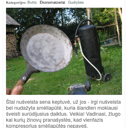
Kategorijos:
Buitis
Ekonomaizeriai
Gudrybės
Štai nušveista sena keptuvė, už jos - irgi nušveista
bei nudažyta smėliapūtė, kuria šiandien mokiausi
šveisti surūdijusius daiktus. Veikia! Vadinasi, žlugo
kai kurių žinovų pranašystės, kad vienfazis
kompresorius smėliapūtės nepaveš.