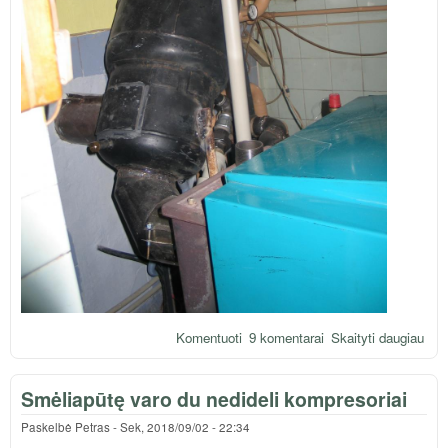
Komentuoti
9 komentarai
Skaityti daugiau
apie
gal
eko
Smėliapūtę varo du nedideli kompresoriai
stat
pakr
Paskelbė
Petras
-
Sek, 2018/09/02 - 22:34