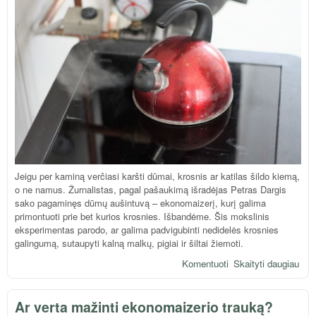
Jeigu per kaminą verčiasi karšti dūmai, krosnis ar katilas šildo kiemą,
o ne namus. Žurnalistas, pagal pašaukimą išradėjas Petras Dargis
sako pagaminęs dūmų aušintuvą – ekonomaizerį, kurį galima
primontuoti prie bet kurios krosnies. Išbandėme. Šis mokslinis
eksperimentas parodo, ar galima padvigubinti nedidelės krosnies
galingumą, sutaupyti kalną malkų, pigiai ir šiltai žiemoti.
Komentuoti
Skaityti daugiau
apie
šildy
nam
Ar verta mažinti ekonomaizerio trauką?
ne 