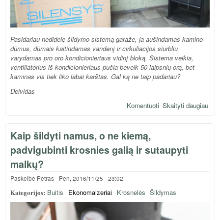
Pasidariau nedidelę šildymo sistemą garaže, ja aušindamas kamino
dūmus, dūmais kaitindamas vandenį ir cirkuliacijos siurbliu
varydamas pro oro kondicionieriaus vidinį bloką. Sistema veikia,
ventiliatorius iš kondicionieriaus pučia beveik 50 laipsnių orą, bet
kaminas vis tiek liko labai karštas. Gal ką ne taip padariau?
Deividas
Komentuoti
Skaityti daugiau
api
dūm
auš
Kaip šildyti namus, o ne kiemą,
geri
padvigubinti krosnies galią ir sutaupyti
malkų?
Paskelbė
Petras
-
Pen, 2016/11/25 - 23:02
Kategorijos:
Buitis
Ekonomaizeriai
Krosnelės
Šildymas