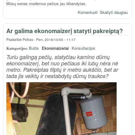
Mūsų senas modernus pečius jau išbandytas.
Komentuoti
Skaityti daugiau
apie
Sen
peč
Ar galima ekonomaizerį statyti pakreiptą?
tap
mod
Paskelbė
Petras
-
Pen, 2018/10/05 - 11:17
Kategorijos:
Buitis
Ekonomaizeriai
Konsultacijos
Turiu galingą pečių, statyčiau kamino dūmų
ekonomaizerį, bet nuo pečiaus iki lubų nėra nė
metro. Pakreiptas tilptų ir metro aukščio, bet ar
tada jis veiktų ir nestabdytų dūmų traukos?