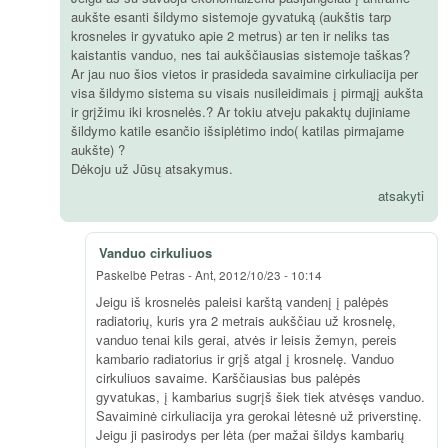
aukšte esanti šildymo sistemoje gyvatuką (aukštis tarp
krosneles ir gyvatuko apie 2 metrus) ar ten ir neliks tas
kaistantis vanduo, nes tai aukščiausias sistemoje taškas?
Ar jau nuo šios vietos ir prasideda savaimine cirkuliacija per
visa šildymo sistema su visais nusileidimais į pirmąjį aukšta
ir grįžimu iki krosnelės.? Ar tokiu atveju pakaktų dujiniame
šildymo katile esančio išsiplėtimo indo( katilas pirmajame
aukšte) ?
Dėkoju už Jūsų atsakymus.
atsakyti
Vanduo cirkuliuos
Paskelbė
Petras
-
Ant, 2012/10/23 - 10:14
Jeigu iš krosnelės paleisi karštą vandenį į palėpės
radiatorių, kuris yra 2 metrais aukščiau už krosnelę,
vanduo tenai kils gerai, atvės ir leisis žemyn, pereis
kambario radiatorius ir grįš atgal į krosnelę. Vanduo
cirkuliuos savaime. Karščiausias bus palėpės
gyvatukas, į kambarius sugrįš šiek tiek atvėsęs vanduo.
Savaiminė cirkuliacija yra gerokai lėtesnė už priverstinę.
Jeigu ji pasirodys per lėta (per mažai šildys kambarių