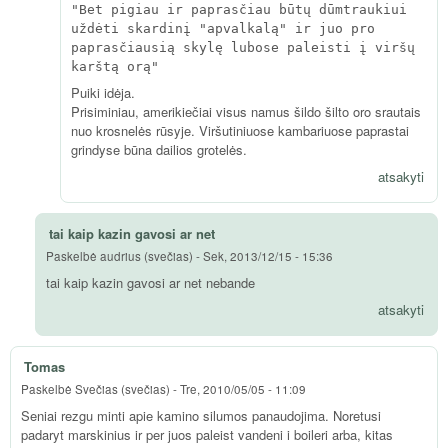
"Bet pigiau ir paprasčiau būtų dūmtraukiui
uždėti skardinį "apvalkalą" ir juo pro
paprasčiausią skylę lubose paleisti į viršų
karštą orą"
Puiki idėja.
Prisiminiau, amerikiečiai visus namus šildo šilto oro srautais
nuo krosnelės rūsyje. Viršutiniuose kambariuose paprastai
grindyse būna dailios grotelės.
atsakyti
tai kaip kazin gavosi ar net
Paskelbė
audrius (svečias)
-
Sek, 2013/12/15 - 15:36
tai kaip kazin gavosi ar net nebande
atsakyti
Tomas
Paskelbė
Svečias (svečias)
-
Tre, 2010/05/05 - 11:09
Seniai rezgu minti apie kamino silumos panaudojima. Noretusi
padaryt marskinius ir per juos paleist vandeni i boileri arba, kitas