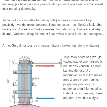
kapsulę, jas labai paprasta pasistatyti ir prijungti prie kamino arba išvesti
lauk metalinį dūmtraukį.
Tačiau tokios krosnelės turi vieną didelį minusą - jomis nėra kaip
pasišildyti vandentiekio vandens. Kitas minusas - jos išleidžia lauk labai
karštą orą. Juk nėra mūrinės sienelės, kuri ataušintų dūmus ir surinktų jų
šilumą. Vadinasi, daug šilumos ir šiuo atveju nueina šuniui ant uodegos...
Ar nebūtų galima tuos du minusus ištaisyti kokiu nors vienu prietaisu?
Taip, toks prietaisas yra, jis
vadinamas ekonomaizeriu ir
yra skirtas vandeniui šildyti
kamino dūmais. Jis
montuojamas tarp krosnelės
arba židinio ir dūmtraukio,
jungiamas prie šildymo
sistemos arba šilumokaičio.
Eidami pro šį įrenginį, dūmai
ataušta, o vanduo sušyla.