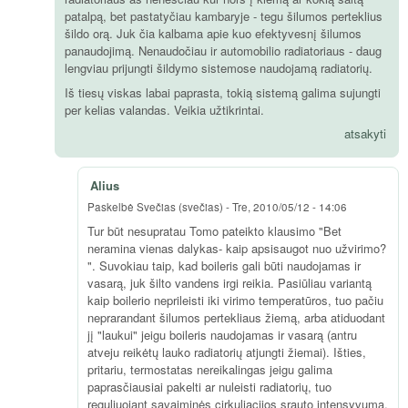
patalpą, bet pastatyčiau kambaryje - tegu šilumos perteklius
šildo orą. Juk čia kalbama apie kuo efektyvesnį šilumos
panaudojimą. Nenaudočiau ir automobilio radiatoriaus - daug
lengviau prijungti šildymo sistemose naudojamą radiatorių.
Iš tiesų viskas labai paprasta, tokią sistemą galima sujungti
per kelias valandas. Veikia užtikrintai.
atsakyti
Alius
Paskelbė
Svečias (svečias)
-
Tre, 2010/05/12 - 14:06
Tur būt nesupratau Tomo pateikto klausimo "Bet
neramina vienas dalykas- kaip apsisaugot nuo užvirimo?
". Suvokiau taip, kad boileris gali būti naudojamas ir
vasarą, juk šilto vandens irgi reikia. Pasiūliau variantą
kaip boilerio neprileisti iki virimo temperatūros, tuo pačiu
neprarandant šilumos pertekliaus žiemą, arba atiduodant
jį "laukui" jeigu boileris naudojamas ir vasarą (antru
atveju reikėtų lauko radiatorių atjungti žiemai). Išties,
pritariu, termostatas nereikalingas jeigu galima
paprasčiausiai pakelti ar nuleisti radiatorių, tuo
reguliuojant savaiminės cirkuliacijos srauto intensyvumą.