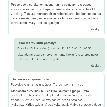
Pirties pečių su ekonomaizeriu turime pasidarę, bet truputį
kitokios konstrukcijos. Liepsna pereina akmenis, o po to šildo
vandenį. Tiksliau - vandenį šildo nebe liepsna, bet kamino dūmai.
Tai - pirmasis mūsų ekonomaizeris - tada net nežinojome tokio
pavadinimo. Matyt, reikės aprašyti.
atsakyti
labai idomu butu pamatyti,
Paskelbė
Pirties pecius (svečias)
-
Pir, 2013/06/10 - 08:50
labai idomu butu pamatyti, jei turite kokiu foto ar brezinuka
koki mestelkit i emaila jei galit
atsakyti
Sia vasara suvyrinau toki
Paskelbė
Algimantas (svečias)
-
Tre, 2014/01/15 - 17:00
Sia vasara suvyrinau toki aplinkeli dumams [pagal Petro
nuotraukas]. Is karto pilnai apkroviau akmenimis, bet veliau
trecdali nuemiau, nes velavo pacios pirties patalpos
ikaitymas.Pirties ,,dvasia'' pasikeite labai. Malku sunaudoju daug