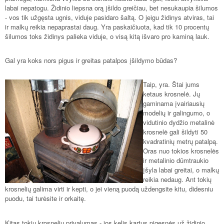
labai nepatogu. Židinio liepsna orą įšildo greičiau, bet nesukaupia šilumos
- vos tik užgęsta ugnis, viduje pasidaro šaltą. O jeigu židinys atviras, tai
ir malkų reikia nepaprastai daug. Yra paskaičiuota, kad tik 10 procentų
šilumos toks židinys palieka viduje, o visą kitą išvaro pro kaminą lauk.
Gal yra koks nors pigus ir greitas patalpos įšildymo būdas?
Taip, yra. Štai jums
ketaus krosnelė. Jų
gaminama įvairiausių
modelių ir galingumo, o
vidutinio dydžio metalinė
krosnelė gali šildyti 50
kvadratinių metrų patalpą.
Oras nuo tokios krosnelės
ir metalinio dūmtraukio
įšyla labai greitai, o malkų
reikia nedaug. Ant tokių
krosnelių galima virti ir kepti, o jei vieną puodą uždengsite kitu, didesniu
puodu, tai turėsite ir orkaitę.
Kitas tokių krosnelių privalumas - jos kelis kartus pigesnės už židinio