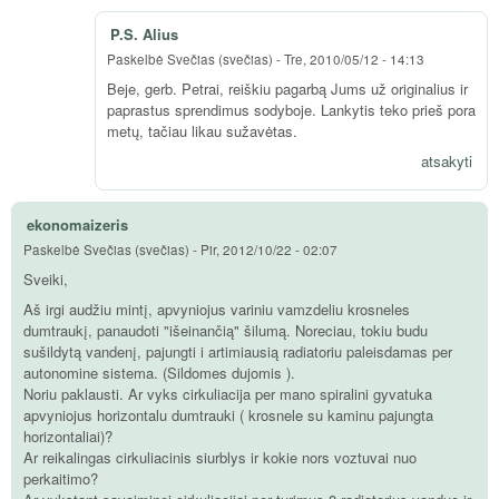
P.S. Alius
Paskelbė
Svečias (svečias)
-
Tre, 2010/05/12 - 14:13
Beje, gerb. Petrai, reiškiu pagarbą Jums už originalius ir
paprastus sprendimus sodyboje. Lankytis teko prieš pora
metų, tačiau likau sužavėtas.
atsakyti
ekonomaizeris
Paskelbė
Svečias (svečias)
-
Pir, 2012/10/22 - 02:07
Sveiki,
Aš irgi audžiu mintį, apvyniojus variniu vamzdeliu krosneles
dumtraukį, panaudoti "išeinančią" šilumą. Noreciau, tokiu budu
sušildytą vandenį, pajungti i artimiausią radiatoriu paleisdamas per
autonomine sistema. (Sildomes dujomis ).
Noriu paklausti. Ar vyks cirkuliacija per mano spiralini gyvatuka
apvyniojus horizontalu dumtrauki ( krosnele su kaminu pajungta
horizontaliai)?
Ar reikalingas cirkuliacinis siurblys ir kokie nors voztuvai nuo
perkaitimo?