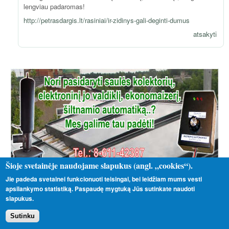
lengviau padaromas!
http://petrasdargis.lt/rasiniai/ir-zidinys-gali-deginti-dumus
atsakyti
Šioje svetainėje naudojame slapukus (angl. „cookies“).
Jie padeda svetainei funkcionuoti teisingai, bei leidžiam mums vesti
apsilankymo statistiką. Paspaudę mygtuką Jūs sutinkate naudoti
slapukus.
Sutinku