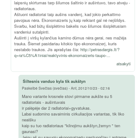
laipsnių skirtumas tarp šilumos šaltinio ir aušintuvo, tavo atveju -
radiatoriaus.
Aštuoni radiatoriai taip aušins vandenį, kad jokio perkaitimo
pavojaus nėra. Ekonomaizeris jų kaip reikiant gal nė neįšildys.
Svarbu, kad būtų išsiplėtimo bakelis nuo šilumos išsiplėtusiam
vandeniui sutalpinti.
Aušinti į viršų kylančius kamino dūmus nėra gerai, nes mažėja
trauka. Šiemet pasidariau kitokio tipo ekonomaizerį, kuris
nestabdo traukos. Jis aprašytas čia:
http://petrasdargis.lt/?
q=ra%C5%A1iniai/reaktyvinis-ekonomaizeris-taupo-...
atsakyti
Šiltesnis vanduo kyla tik aukštyn
Paskelbė
Svečias (svečias)
-
Ant, 2012/10/23 - 02:16
Mano variante krosnele stovi pirmame aukšte su 5
radiatoriais - aušintuvais
ir palėpėje dar 2 radiatoriai+gyvatukas.
Labai sudomino savaiminis cirkuliacijos variantas, tik liko
neaišku
kaip su tuo radiatoriaus "kilnojimu aukštyn,žemyn " ten
gaunasi?
Jeigu aš su savuoju ekonomaizeriu pasijungčiau į antrame