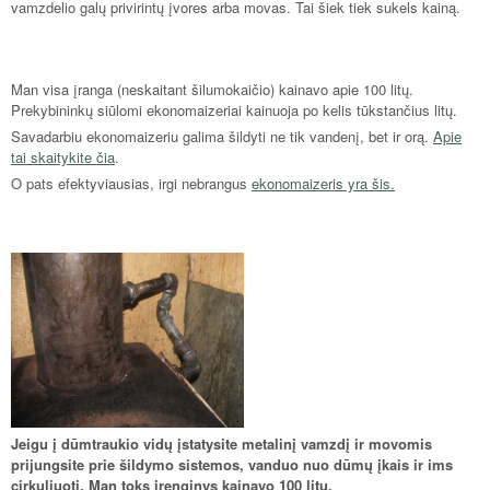
vamzdelio galų privirintų įvores arba movas. Tai šiek tiek sukels kainą.
Man visa įranga (neskaitant šilumokaičio) kainavo apie 100 litų.
Prekybininkų siūlomi ekonomaizeriai kainuoja po kelis tūkstančius litų.
Savadarbiu ekonomaizeriu galima šildyti ne tik vandenį, bet ir orą.
Apie
tai skaitykite čia
.
O pats efektyviausias, irgi nebrangus
ekonomaizeris yra šis.
Jeigu į dūmtraukio vidų įstatysite metalinį vamzdį ir movomis
prijungsite prie šildymo sistemos, vanduo nuo dūmų įkais ir ims
cirkuliuoti. Man toks įrenginys kainavo 100 litų.