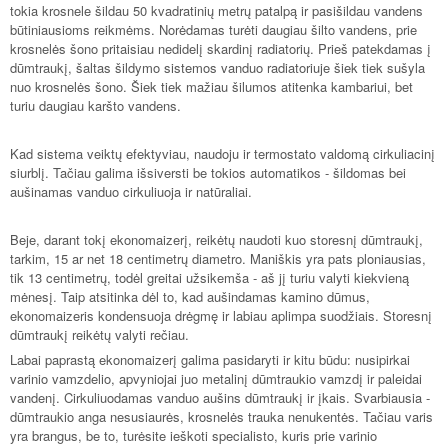
tokia krosnele šildau 50 kvadratinių metrų patalpą ir pasišildau vandens
būtiniausioms reikmėms. Norėdamas turėti daugiau šilto vandens, prie
krosnelės šono pritaisiau nedidelį skardinį radiatorių. Prieš patekdamas į
dūmtraukį, šaltas šildymo sistemos vanduo radiatoriuje šiek tiek sušyla
nuo krosnelės šono. Šiek tiek mažiau šilumos atitenka kambariui, bet
turiu daugiau karšto vandens.
Kad sistema veiktų efektyviau, naudoju ir termostato valdomą cirkuliacinį
siurblį. Tačiau galima išsiversti be tokios automatikos - šildomas bei
aušinamas vanduo cirkuliuoja ir natūraliai.
Beje, darant tokį ekonomaizerį, reikėtų naudoti kuo storesnį dūmtraukį,
tarkim, 15 ar net 18 centimetrų diametro. Maniškis yra pats ploniausias,
tik 13 centimetrų, todėl greitai užsikemša - aš jį turiu valyti kiekvieną
mėnesį. Taip atsitinka dėl to, kad aušindamas kamino dūmus,
ekonomaizeris kondensuoja drėgmę ir labiau aplimpa suodžiais. Storesnį
dūmtraukį reikėtų valyti rečiau.
Labai paprastą ekonomaizerį galima pasidaryti ir kitu būdu: nusipirkai
varinio vamzdelio, apvyniojai juo metalinį dūmtraukio vamzdį ir paleidai
vandenį. Cirkuliuodamas vanduo aušins dūmtraukį ir įkais. Svarbiausia -
dūmtraukio anga nesusiaurės, krosnelės trauka nenukentės. Tačiau varis
yra brangus, be to, turėsite ieškoti specialisto, kuris prie varinio