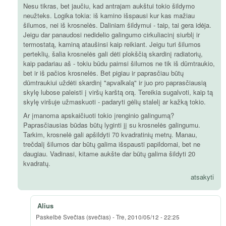
Nesu tikras, bet jaučiu, kad antrajam aukštui tokio šildymo
neužteks. Logika tokia: iš kamino išspausi kur kas mažiau
šilumos, nei iš krosnelės. Daliniam šildymui - taip, tai gera idėja.
Jeigu dar panaudosi nedidelio galingumo cirkuliacinį siurblį ir
termostatą, kaminą ataušinsi kaip reikiant. Jeigu turi šilumos
perteklių, šalia krosnelės gali dėti plokščią skardinį radiatorių,
kaip padariau aš - tokiu būdu paimsi šilumos ne tik iš dūmtraukio,
bet ir iš pačios krosnelės. Bet pigiau ir paprasčiau būtų
dūmtraukiui uždėti skardinį "apvalkalą" ir juo pro paprasčiausią
skylę lubose paleisti į viršų karštą orą. Tereikia sugalvoti, kaip tą
skylę viršuje užmaskuoti - padaryti gėlių stalelį ar kažką tokio.
Ar įmanoma apskaičiuoti tokio įrenginio galingumą?
Paprasčiausias būdas būtų lyginti jį su krosnelės galingumu.
Tarkim, krosnelė gali apšildyti 70 kvadratinių metrų. Manau,
trečdalį šilumos dar būtų galima išspausti papildomai, bet ne
daugiau. Vadinasi, kitame aukšte dar būtų galima šildyti 20
kvadratų.
atsakyti
Alius
Paskelbė
Svečias (svečias)
-
Tre, 2010/05/12 - 22:25