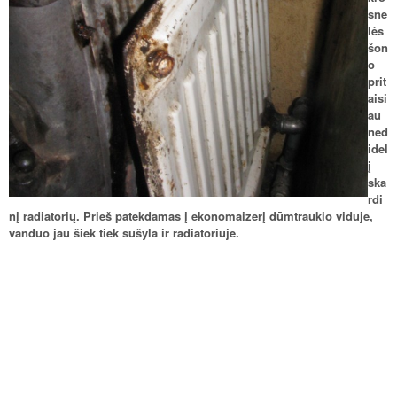
sne
lės
šon
o
prit
aisi
au
ned
idel
į
ska
rdi
nį radiatorių. Prieš patekdamas į ekonomaizerį dūmtraukio viduje,
vanduo jau šiek tiek sušyla ir radiatoriuje.