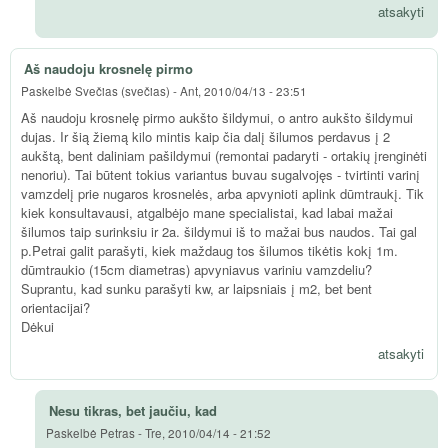
atsakyti
Aš naudoju krosnelę pirmo
Paskelbė
Svečias (svečias)
-
Ant, 2010/04/13 - 23:51
Aš naudoju krosnelę pirmo aukšto šildymui, o antro aukšto šildymui
dujas. Ir šią žiemą kilo mintis kaip čia dalį šilumos perdavus į 2
aukštą, bent daliniam pašildymui (remontai padaryti - ortakių įrenginėti
nenoriu). Tai būtent tokius variantus buvau sugalvojęs - tvirtinti varinį
vamzdelį prie nugaros krosnelės, arba apvynioti aplink dūmtraukį. Tik
kiek konsultavausi, atgalbėjo mane specialistai, kad labai mažai
šilumos taip surinksiu ir 2a. šildymui iš to mažai bus naudos. Tai gal
p.Petrai galit parašyti, kiek maždaug tos šilumos tikėtis kokį 1m.
dūmtraukio (15cm diametras) apvyniavus variniu vamzdeliu?
Suprantu, kad sunku parašyti kw, ar laipsniais į m2, bet bent
orientacijai?
Dėkui
atsakyti
Nesu tikras, bet jaučiu, kad
Paskelbė
Petras
-
Tre, 2010/04/14 - 21:52