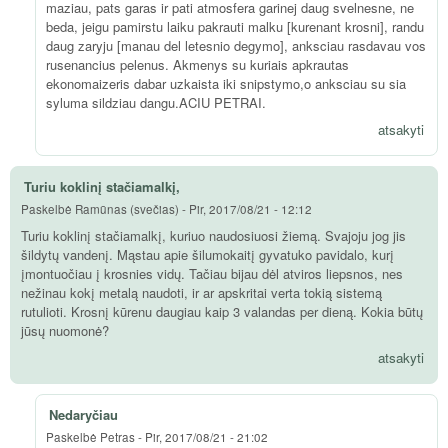
maziau, pats garas ir pati atmosfera garinej daug svelnesne, ne
beda, jeigu pamirstu laiku pakrauti malku [kurenant krosni], randu
daug zaryju [manau del letesnio degymo], anksciau rasdavau vos
rusenancius pelenus. Akmenys su kuriais apkrautas
ekonomaizeris dabar uzkaista iki snipstymo,o anksciau su sia
syluma sildziau dangu.ACIU PETRAI.
atsakyti
Turiu koklinį stačiamalkį,
Paskelbė
Ramūnas (svečias)
-
Pir, 2017/08/21 - 12:12
Turiu koklinį stačiamalkį, kuriuo naudosiuosi žiemą. Svajoju jog jis
šildytų vandenį. Mąstau apie šilumokaitį gyvatuko pavidalo, kurį
įmontuočiau į krosnies vidų. Tačiau bijau dėl atviros liepsnos, nes
nežinau kokį metalą naudoti, ir ar apskritai verta tokią sistemą
rutulioti. Krosnį kūrenu daugiau kaip 3 valandas per dieną. Kokia būtų
jūsų nuomonė?
atsakyti
Nedaryčiau
Paskelbė
Petras
-
Pir, 2017/08/21 - 21:02