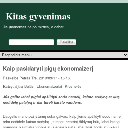
Pereiti į pagrindinį turinį
Kitas gyvenimas
Jis įmanomas ne po mirties, o dabar
Paieška
Paieškos forma
Pagrindinis meniu
Kaip pasidaryti pigų ekonomaizerį
Paskelbė
Petras
Tre, 2010/03/17 - 15:16.
Kategorijos:
Buitis
Ekonomaizeriai
Krosnelės
Jūs galite labai pigiai apšildyti sodo namelį, kaimo sodybą ar kitą
nedidelę patalpą ir dar turėti karšto vandens.
Daugelis mano pažįstamų suka galvas, kaip jiems apšildyti sodo namelį
arba nedidelę kaimo sodybą. Įsirengti centrinį šildymą būtų labai brangi
pramoga, kaimiška viryklė su sienele kaista labai ilgai, todėl atvykėliui