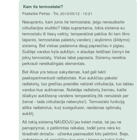
Kam tie termostatai?
Paskelbė
Petras
-
Tre, 2010/05/12 - 10:21
Nesuprantu, kam jums tie termostatai, jeigu nenaudosite
cirkuliacijos siurblio? Idėja suprantama, tokia sistema su
termostatu iš tiesų veiktų: temperatūrai pakilus iki tam tikro
laipsnio, termostatas paleistų vandenį į aiųšinimo (šildymo)
sistemą. Bet viskas padaroma daug paprasčiau ir pigiau.
Sušilęs vanduo kyla aukštyn, o ataušęs leidžiasi žemyn be
jokių termostatų. Viskas labai paprasta. Sistemų nereikia
perkrauti nereikalingais elementais.
Bet Alius yra teisus sakydamas, kad gali tekti
paeksperimentuoti radiatoriais. Kuo aukščiau pakelsi
radiatorių, tuo greičiau prasidės natūrali cirkuliacija, tuo labiau
vanduo bus aušinamas. Nuleidęs radiatorių žemiau, katile
išlaikysi aukštesnę vandens temperatūrą (tik nenuleisk per
žemai - tada cirkuliacija nebevyks!). Termostato funkciją
atliks radiatorius, kurį sureguliuosi, rasdamas optimalų
aukštį.
Aš tokią sistemą NAUDOJU jau keleri metai, tai jau ne
pamąstymai, o patikrintas reikalas, todėl jums nėra ko
išradinėti dviračio - užtenka pasinaudoti kito patirtimi. Beje,
radiatoriaus aš neneščiau kur nors į kiemą ar kokią šaltą