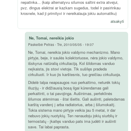
nepatinka... (kaip alternatyvu silumos saltini extra atvejui,
pvz. dingus elektrai ar kazkam sugedus, todel ir pasirinkau
krosnele, kad ji primityvi ir nereikalauja jokiu automatiku)
atsakyti
Ne, Tomai, nereikia jokio
Paskelbė
Petras
-
Tre, 2010/05/05 - 19:07
Ne, Tomai, nereikia jokio valdymo mechanizmo. Mano
pirtyje, beje, ir saulės kolektoriuose, nėra jokio valdymo,
išskyrus natūralią cirkuliaciją. Kol šildomas vanduo
neįkaista, jis stovi vietoje. Tik sušilęs pradeda
cirkuliuoti. Ir kuo jis karštesnis, tuo greičiau cirkuliuoja.
Didelė talpa neapsaugos nuo perkaitimo, neturėk tokių
iliuzijų - ir didžiausią bosą ilgai kūrendamas gali
perkaitinti, o tai pavojinga. Aušinimas, perteklinės
šilumos atėmimas - štai išeitis. Gali aušinti, paleisdamas
karštą vandenį į arba radiatorius, arba į šilumokaitį.
Tokia sistema mano pirtyje veikia jau 5 metai, ir dar
nebuvo jokių nuotykių. Ten nenaudoju jokių siurblių ir
termostatų - įkaitęs vanduo pats ima judėti ir aušinti
save. Tai labai paprasta.