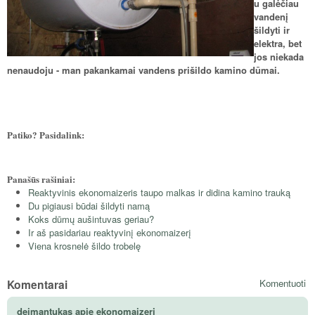
u galėčiau
vandenį
šildyti ir
elektra, bet
jos niekada
nenaudoju - man pakankamai vandens prišildo kamino dūmai.
Patiko? Pasidalink:
Panašūs rašiniai:
Reaktyvinis ekonomaizeris taupo malkas ir didina kamino trauką
Du pigiausi būdai šildyti namą
Koks dūmų aušintuvas geriau?
Ir aš pasidariau reaktyvinį ekonomaizerį
Viena krosnelė šildo trobelę
Komentarai
Komentuoti
deimantukas apie ekonomaizerį