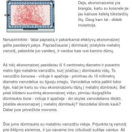
Deja, ekonomaizeriai yra
brangūs, kartu su krosnele jie
jau kainuos keletą tūkstančių
litų. Daug kam tai - didelė
investicija.
Nenusiminkite - labai paprastą ir pakankamai efektyvų ekonomaizerį
galite pasidaryti patys. Paprasčiausiai į dūmtraukį įstatykite metalinį
vamzdį, paleiskite juo vandenį, ir vanduo kais nuo kamino dūmų.
Aš tokį ekonomaizerį pasidariau iš 5 centimetrų diametro ir pusantro
metro ilgio metalinio vamzdžio, kurį įstačiau į dūmtraukio vidų. To
vamzdžio šonuose - viršuje ir apačioje - privirinau du 15 milimetrų
diametro vamzdelius su ilguoju sriegiu. Vamzdelius reikia palikti tokio
ilgio, kad jie kartu su visu ekonomaizeriu tilptų į metalinį dūmtraukį. Bet
prieš kišdami suvirintą ekonomaizerį vidun, pirmiau išsigręžkite
dūmtraukio šone - viršuje ir apačioje - dvi skyles vamzdeliams iškišti.
Įstatėte ekonomaizerį į metalinį dūmtraukį? Vamzdeliai išlindo kauk?
Dabar juos priveržkite movomis.
Štai jums dūmtraukis su metaliniu vamzdžiu viduje. Prijunkite tą vamzdį
prie šildymo sistemos, ir juo savaime ims cirkuliuoti sušilęs vanduo. Aš