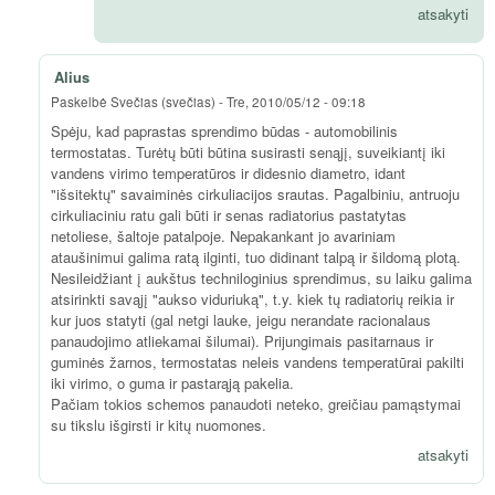
atsakyti
Alius
Paskelbė
Svečias (svečias)
-
Tre, 2010/05/12 - 09:18
Spėju, kad paprastas sprendimo būdas - automobilinis
termostatas. Turėtų būti būtina susirasti senąjį, suveikiantį iki
vandens virimo temperatūros ir didesnio diametro, idant
"išsitektų" savaiminės cirkuliacijos srautas. Pagalbiniu, antruoju
cirkuliaciniu ratu gali būti ir senas radiatorius pastatytas
netoliese, šaltoje patalpoje. Nepakankant jo avariniam
ataušinimui galima ratą ilginti, tuo didinant talpą ir šildomą plotą.
Nesileidžiant į aukštus techniloginius sprendimus, su laiku galima
atsirinkti savąjį "aukso viduriuką", t.y. kiek tų radiatorių reikia ir
kur juos statyti (gal netgi lauke, jeigu nerandate racionalaus
panaudojimo atliekamai šilumai). Prijungimais pasitarnaus ir
guminės žarnos, termostatas neleis vandens temperatūrai pakilti
iki virimo, o guma ir pastarąją pakelia.
Pačiam tokios schemos panaudoti neteko, greičiau pamąstymai
su tikslu išgirsti ir kitų nuomones.
atsakyti