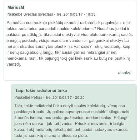
MariusM
Paskelbė
Svečias (svečias)
-
Tre, 2010/03/17 - 19:33
Pamačiau nuotraukoje plokščią skardinį radiatorių ir pagalvojau- o jei
tokius radiatorius panaudoti saulės kolektoriams? Nudažius juodai ir
pakišus po stiklų jis tikriausiai efektyviai visu plotu surenkamą saulės
energiją perduotų viduje esančiam vandeniui, gal gerokai efektyviau
nei ant skardos suraitytas plastikinis vamzdis? Tokių radiatorių, kaip
ir senų daugiabučių langų, tikriausiai galima nebrangiai ar net
nemokamai rasti, tik pajungtį tokį gal kiek sunkiau būtų nei psatikinį
vamzdį.
atsakyti
Taip, tokie radiatoriai tinka
Paskelbė
Petras
-
Tre, 2010/03/17 - 20:20
Taip, tokie radiatoriai tinka daryti saulės kolektorių, vieną esu
pasidaręs ir pats. Jų galima sąvartynuose nusipirkti kilogramais -
žmonės išmeta, nes perka gražesnius, modernesnius. Prijungti
juos nėra sunku - juk turi įvadus. Prisukai movomis, ir baigta
kalba. Tokį radiatorių reikėtų dėti ant juodai nudažytos skardos -
tada jis surinktų šilumą iš didesnio ploto.