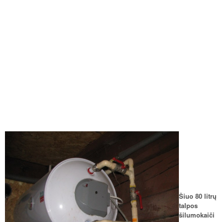
Šiuo 80 litrų
talpos
šilumokaiči