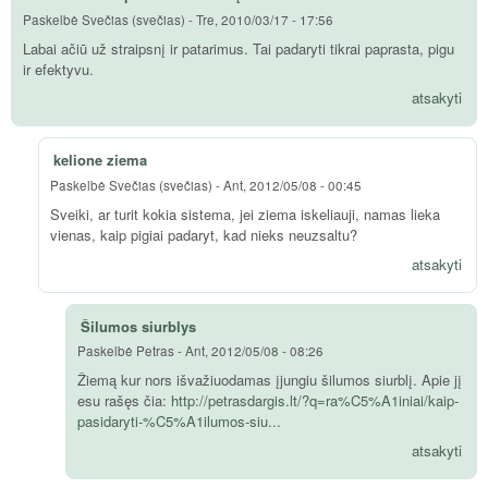
Paskelbė
Svečias (svečias)
-
Tre, 2010/03/17 - 17:56
Labai ačiū už straipsnį ir patarimus. Tai padaryti tikrai paprasta, pigu
ir efektyvu.
atsakyti
kelione ziema
Paskelbė
Svečias (svečias)
-
Ant, 2012/05/08 - 00:45
Sveiki, ar turit kokia sistema, jei ziema iskeliauji, namas lieka
vienas, kaip pigiai padaryt, kad nieks neuzsaltu?
atsakyti
Šilumos siurblys
Paskelbė
Petras
-
Ant, 2012/05/08 - 08:26
Žiemą kur nors išvažiuodamas įjungiu šilumos siurblį. Apie jį
esu rašęs čia:
http://petrasdargis.lt/?q=ra%C5%A1iniai/kaip-
pasidaryti-%C5%A1ilumos-siu...
atsakyti