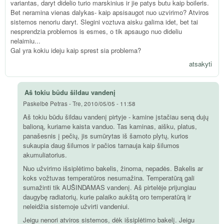
variantas, daryt didelio turio marskinius ir jie patys butu kaip boileris.
Bet neramina vienas dalykas- kaip apsisaugot nuo uzvirimo? Atviros
sistemos nenoriu daryt. Slegini voztuva aisku galima idet, bet tai
nesprendzia problemos is esmes, o tik apsaugo nuo dideliu
nelaimiu...
Gal yra kokiu ideju kaip sprest sia problema?
atsakyti
Aš tokiu būdu šildau vandenį
Paskelbė
Petras
-
Tre, 2010/05/05 - 11:58
Aš tokiu būdu šildau vandenį pirtyje - kamine įstačiau seną dujų
balioną, kuriame kaista vanduo. Tas kaminas, aišku, platus,
panašesnis į pečių, jis sumūrytas iš šamoto plytų, kurios
sukaupia daug šilumos ir pačios tarnauja kaip šilumos
akumuliatorius.
Nuo užvirimo išsiplėtimo bakelis, žinoma, nepadės. Bakelis ar
koks vožtuvas temperatūros nesumažina. Temperatūrą gali
sumažinti tik AUŠINDAMAS vandenį. Aš pirtelėje prijungiau
daugybę radiatorių, kurie palaiko aukštą oro temperatūrą ir
neleidžia sistemoje užvirti vandeniui.
Jeigu nenori atviros sistemos, dėk išsiplėtimo bakelį. Jeigu