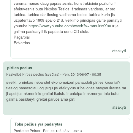
varoma manau daug paprastesnis, konstrukiciniu požiuriu ir
efektivesnis butu Nikolos Teslos išradimas vandens, ar oro
turbina. turbina dar tiesiog vadinama teslos turbina kuria jis
užpatentavo 1909 spalio 21d. veikimo principas galite pamatyti
youtube
https://www.youtube.com/watch?v=mrnul6ixX90
ir ja
galima pasidaryti iš paprastu senu CD disku.
Pagarbiai
Edvardas
atsakyti
pirties pecius
Paskelbė
Pirties pecius (svečias)
-
Pen, 2013/06/07 - 00:35
sveiki, o niekas nebandet ekonomaizeri panaudoti pirties krosniai?
tiesiog pamasciau jog jeigu jis efektyvus ir balionas staigiai ikaista tai
ji apdejus akmeninis greitai ikaistu ir patalpa ir akmenys taip butu
galima pasidaryti greitai paruosiama pirti.
atsakyti
Toks pečius yra padarytas
Paskelbė
Petras
-
Pen, 2013/06/07 - 08:13