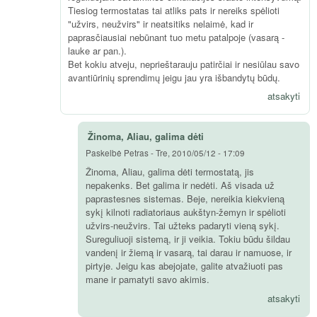
Tiesiog termostatas tai atliks pats ir nereiks spėlioti
"užvirs, neužvirs" ir neatsitiks nelaimė, kad ir
paprasčiausiai nebūnant tuo metu patalpoje (vasarą -
lauke ar pan.).
Bet kokiu atveju, neprieštarauju patirčiai ir nesiūlau savo
avantiūrinių sprendimų jeigu jau yra išbandytų būdų.
atsakyti
Žinoma, Aliau, galima dėti
Paskelbė
Petras
-
Tre, 2010/05/12 - 17:09
Žinoma, Aliau, galima dėti termostatą, jis
nepakenks. Bet galima ir nedėti. Aš visada už
paprastesnes sistemas. Beje, nereikia kiekvieną
sykį kilnoti radiatoriaus aukštyn-žemyn ir spėlioti
užvirs-neužvirs. Tai užteks padaryti vieną sykį.
Sureguliuoji sistemą, ir ji veikia. Tokiu būdu šildau
vandenį ir žiemą ir vasarą, tai darau ir namuose, ir
pirtyje. Jeigu kas abejojate, galite atvažiuoti pas
mane ir pamatyti savo akimis.
atsakyti