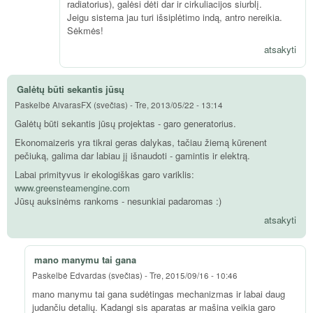
radiatorius), galėsi dėti dar ir cirkuliacijos siurblį.
Jeigu sistema jau turi išsiplėtimo indą, antro nereikia.
Sėkmės!
atsakyti
Galėtų būti sekantis jūsų
Paskelbė
AivarasFX (svečias)
-
Tre, 2013/05/22 - 13:14
Galėtų būti sekantis jūsų projektas - garo generatorius.
Ekonomaizeris yra tikrai geras dalykas, tačiau žiemą kūrenent
pečiuką, galima dar labiau jį išnaudoti - gamintis ir elektrą.
Labai primityvus ir ekologiškas garo variklis:
www.greensteamengine.com
Jūsų auksinėms rankoms - nesunkiai padaromas :)
atsakyti
mano manymu tai gana
Paskelbė
Edvardas (svečias)
-
Tre, 2015/09/16 - 10:46
mano manymu tai gana sudėtingas mechanizmas ir labai daug
judančiu detalių. Kadangi sis aparatas ar mašina veikia garo