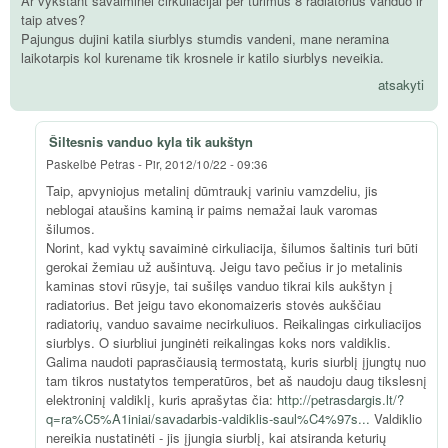
Ar vykstant savaiminei cirkuliacijai per turimus 8 radiatorius vanduo ir
taip atves?
Pajungus dujini katila siurblys stumdis vandeni, mane neramina
laikotarpis kol kurename tik krosnele ir katilo siurblys neveikia.
atsakyti
Šiltesnis vanduo kyla tik aukštyn
Paskelbė
Petras
-
Pir, 2012/10/22 - 09:36
Taip, apvyniojus metalinį dūmtraukį variniu vamzdeliu, jis
neblogai ataušins kaminą ir paims nemažai lauk varomas
šilumos.
Norint, kad vyktų savaiminė cirkuliacija, šilumos šaltinis turi būti
gerokai žemiau už aušintuvą. Jeigu tavo pečius ir jo metalinis
kaminas stovi rūsyje, tai sušilęs vanduo tikrai kils aukštyn į
radiatorius. Bet jeigu tavo ekonomaizeris stovės aukščiau
radiatorių, vanduo savaime necirkuliuos. Reikalingas cirkuliacijos
siurblys. O siurbliui junginėti reikalingas koks nors valdiklis.
Galima naudoti paprasčiausią termostatą, kuris siurblį įjungtų nuo
tam tikros nustatytos temperatūros, bet aš naudoju daug tikslesnį
elektroninį valdiklį, kuris aprašytas čia:
http://petrasdargis.lt/?
q=ra%C5%A1iniai/savadarbis-valdiklis-saul%C4%97s...
Valdiklio
nereikia nustatinėti - jis įjungia siurblį, kai atsiranda keturių