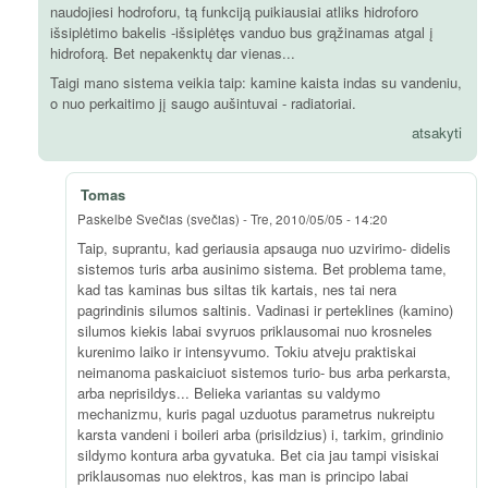
naudojiesi hodroforu, tą funkciją puikiausiai atliks hidroforo
išsiplėtimo bakelis -išsiplėtęs vanduo bus grąžinamas atgal į
hidroforą. Bet nepakenktų dar vienas...
Taigi mano sistema veikia taip: kamine kaista indas su vandeniu,
o nuo perkaitimo jį saugo aušintuvai - radiatoriai.
atsakyti
Tomas
Paskelbė
Svečias (svečias)
-
Tre, 2010/05/05 - 14:20
Taip, suprantu, kad geriausia apsauga nuo uzvirimo- didelis
sistemos turis arba ausinimo sistema. Bet problema tame,
kad tas kaminas bus siltas tik kartais, nes tai nera
pagrindinis silumos saltinis. Vadinasi ir perteklines (kamino)
silumos kiekis labai svyruos priklausomai nuo krosneles
kurenimo laiko ir intensyvumo. Tokiu atveju praktiskai
neimanoma paskaiciuot sistemos turio- bus arba perkarsta,
arba neprisildys... Belieka variantas su valdymo
mechanizmu, kuris pagal uzduotus parametrus nukreiptu
karsta vandeni i boileri arba (prisildzius) i, tarkim, grindinio
sildymo kontura arba gyvatuka. Bet cia jau tampi visiskai
priklausomas nuo elektros, kas man is principo labai