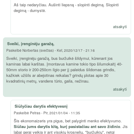
Aš taip nedaryčiau. Aušinti liepsną - slopinti degimą. Slopinti
degimą - durnystė.
atsakyti
Sveiki, įrenginėju garažą,
Paskelbė
Norbertas (svečias)
-
Ket, 2020/12/17 - 21:16
Sveiki, įrenginėju garažą, bus buržuikė šildymui, kūrenant jos
kaminas labai karštas. Įmontavus kamine tokio tipo šilumokaitį 40-
50mm storio ir 200-250cm ilgio per jį paleidus šildomas grindis,
kažkiek užšils ar abejotinas reikalas? grindų plotas apie 30
kvadratinių metrų, vandens tūrio, gaila, nežinau.
atsakyti
Siūlyčiau darytis efektyvesnį
Paskelbė
Petras
-
Pir, 2021/01/04 - 11:35
Šis ekonomaizeris yra pigus, bet palyginti menko efektyvumo.
Siūlau jums darytis kitą, kurį pasistačiau ant savo židinio
. Jis
labai gerai veikia ir ant visokių krosnelių, "buržuikių", netgi