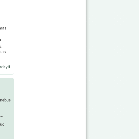
amas
e
a
ų,
ras-
sakyti
 nebus
..
Kuo