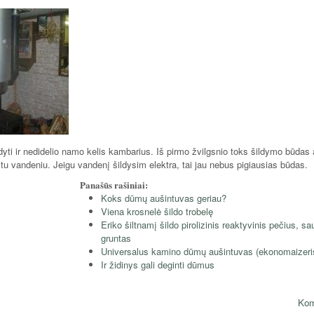
dyti ir nedidelio namo kelis kambarius. Iš pirmo žvilgsnio toks šildymo būdas 
štu vandeniu. Jeigu vandenį šildysim elektra, tai jau nebus pigiausias būdas.
Panašūs rašiniai:
Koks dūmų aušintuvas geriau?
Viena krosnelė šildo trobelę
Eriko šiltnamį šildo pirolizinis reaktyvinis pečius, sa
gruntas
Universalus kamino dūmų aušintuvas (ekonomaizeri
Ir židinys gali deginti dūmus
Kom