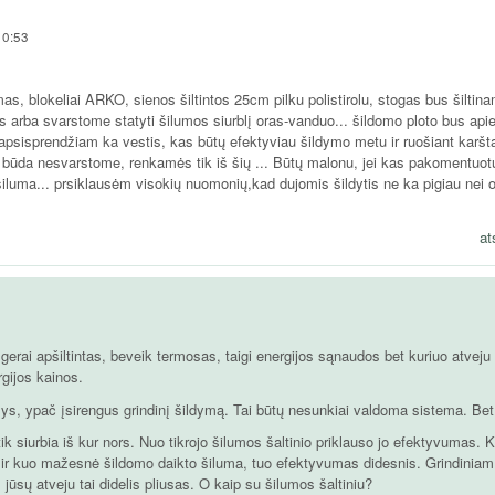
10:53
, blokeliai ARKO, sienos šiltintos 25cm pilku polistirolu, stogas bus šiltin
s arba svarstome statyti šilumos siurblį oras-vanduo... šildomo ploto bus api
eapsisprendžiam ka vestis, kas būtų efektyviau šildymo metu ir ruošiant karšt
o būda nesvarstome, renkamės tik iš šių ... Būtų malonu, jei kas pakomentuot
šiluma... prsiklausėm visokių nuomonių,kad dujomis šildytis ne ka pigiau nei o
at
rai apšiltintas, beveik termosas, taigi energijos sąnaudos bet kuriuo atveju
gijos kainos.
lys, ypač įsirengus grindinį šildymą. Tai būtų nesunkiai valdoma sistema. Bet.
k siurbia iš kur nors. Nuo tikrojo šilumos šaltinio priklauso jo efektyvumas. 
 ir kuo mažesnė šildomo daikto šiluma, tuo efektyvumas didesnis. Grindiniam
jūsų atveju tai didelis pliusas. O kaip su šilumos šaltiniu?