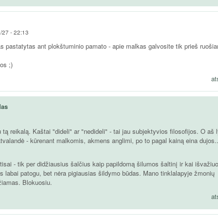
/27 - 22:13
as pastatytas ant plokštuminio pamato - apie malkas galvosite tik prieš ruošia
os ;)
at
das
 tą reikalą. Kaštai "dideli" ar "nedideli" - tai jau subjektyvios filosofijos. O aš 
atvalandė - kūrenant malkomis, akmens anglimi, po to pagal kainą eina dujos..
isai - tik per didžiausius šalčius kaip papildomą šilumos šaltinį ir kai išvažiuo
ys labai patogu, bet nėra pigiausias šildymo būdas. Mano tinklalapyje žmonių
džiamas. Blokuosiu.
at