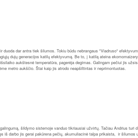
 ir duoda dar antra tiek šilumos. Tokiu būdu nebrangaus "Viadruso" efektyvu
angiųjų dujų generacijos katilų efektyvumą. Be to, į katilą ateina ekomomaizery
 išsilaiko aukštesnė temperatūra, pagerėja degimas. Galingam pečiui jis užsi
me metro aukščio. Štai kaip jis atrodo neapšiltintas ir neprimontuotas.
 galingumą, šildymo sistemoje vanduo tikriausiai užvirtų. Tačiau Andrius turi d
ęs iš darbo jis gerai pakūrena pečių, akumuliacinė talpa prikaista, ir šilumos