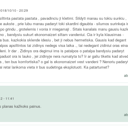
2018/10/10 - 20:29
iltinta pastata pastata , pavadinciu ji kletimi. Sildyti manau su tokiu sunkiu ,
 aukste , prie lubu manau padaryt toki skardini dgaubta - silumos surinkeja ir
s po grindu , grotelemis i vonia ir miegamaji . Sitais kanalais manu gausiu kaz
o , bandysiu sukurt ekonomaizeri siltam vandeniui. Cia ir kyla klausimas -
ka bus. kazkokia sklende idesiu , bet ji nebus hermetiska. Gausis kad degant
lpos apsiltintos tai zidinys nedegs visa laika ., tai nedegant zidiniui oras eina
deni. Ir dar . Zidinys ora degimui ims is patalpos o patalpa bandysiu padaryt
 paduot ora is lauko , jei zidinyje nera numatyta to? Ir ar galiu tiketis kad atve
a , ten bus komfortiska? o gal is ekonomaizeri vest vandeni ? Nenoriu padary
i retai lankoma vieta ir bus sudetinga eksplotuoti. Ka patartumet?
at
2 - 11:41
s planas kažkoks painus.
at