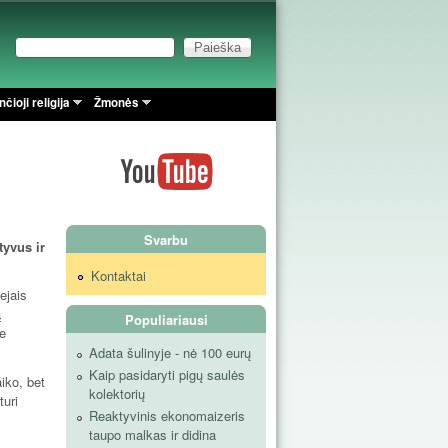
Paieška
Paieškos forma
čioji religija
Žmonės
Svarbu
tyvus ir
Kontaktai
ejais
ą
Populiariausi
ie
Adata šulinyje - nė 100 eurų
Kaip pasidaryti pigų saulės
iko, bet
kolektorių
turi
Reaktyvinis ekonomaizeris
taupo malkas ir didina