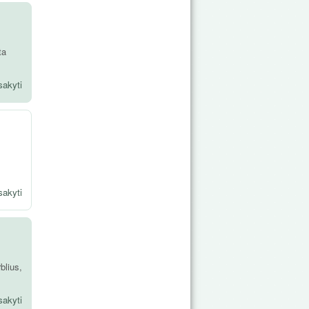
ta
sakyti
sakyti
blius,
sakyti