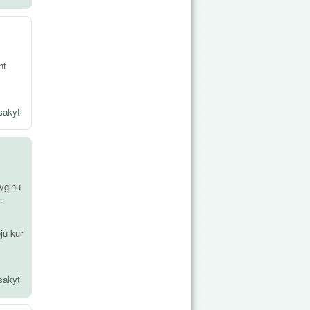
nt
sakyti
lyginu
.
ju kur
sakyti