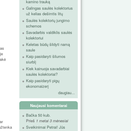
kamino trauką
Galingas saulės kolektorius
už kelias dešimtis litų
Saulės kolektorių jungimo
schemos
Savadarbis valdiklis saulės
kolektoriui
Keletas būdų šildyti namą
mas
saule
je
Kaip pasidaryti šilumos
sakė
siurblį
Kiek kainuoja savadarbiai
saulės kolektoriai?
Kaip pasidaryti pigų
ekonomaizerį
daugiau...
Naujausi komentarai
Bačka 50 kub.
Prieš
1 metai 3 mėnesiai
ar
 užtenka
Sveikinimai Petrai! Jūs