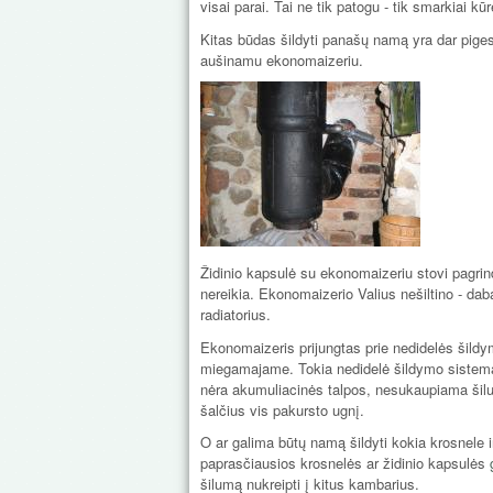
visai parai. Tai ne tik patogu - tik smarkiai k
Kitas būdas šildyti panašų namą yra dar pige
aušinamu ekonomaizeriu.
Židinio kapsulė su ekonomaizeriu stovi pagrin
nereikia. Ekonomaizerio Valius nešiltino - daba
radiatorius.
Ekonomaizeris prijungtas prie nedidelės šildymo
miegamajame. Tokia nedidelė šildymo sistema yr
nėra akumuliacinės talpos, nesukaupiama šilu
šalčius vis pakursto ugnį.
O ar galima būtų namą šildyti kokia krosnele 
paprasčiausios krosnelės ar židinio kapsulės
šilumą nukreipti į kitus kambarius.