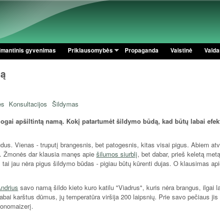
Pereiti į pagrindinį turinį
imantinis gyvenimas
Priklausomybės
Propaganda
Vaistinė
Valdan
mą
ės
Konsultacijos
Šildymas
logai apšiltintą namą. Kokį patartumėt šildymo būdą, kad būtų labai efek
dus. Vienas - truputį brangesnis, bet patogesnis, kitas visai pigus. Abiem atv
e. Žmonės dar klausia manęs apie
šilumos siurblį
, bet dabar, prieš keletą met
i, tai jau nėra pigus šildymo būdas - pigiau būtų kūrenti dujas. O klausimas ap
Andrius
savo namą šildo kieto kuro katilu "Viadrus", kuris nėra brangus, ilgai la
bai karštus dūmus, jų temperatūra viršija 200 laipsnių. Prie savo pečiaus jis 
onomaizerį.