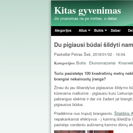
Kitas gyvenimas
Jis įmanomas ne po mirties, o dabar
Alegorijos
Alius
Buitis
Dabar
De
Pagrindinis meniu
Du pigiausi būdai šildyti na
Paskelbė
Petras
Šeš, 2016/01/02 - 16:04.
Kategorijos:
Buitis
Ekonomaizeriai
Krosnel
Turiu pasistatęs 100 kvadratinių metrų neb
brangiai nekainuotų įranga?
Žinau du jau išbandytus pigiausius šildymo bū
kūrenama malkomis - pigiausiu kuru Lietuvoj
pabrangus elektrai ir dar vis žadant jai brangt
pigiausius būdus.
Pradėkime nuo truputį brangesnio.
Šilališkis 
nepakankamai efektyvus - į kaminą išleidžia la
pastatęs vandeniu aušinamą kamino dūmų ek