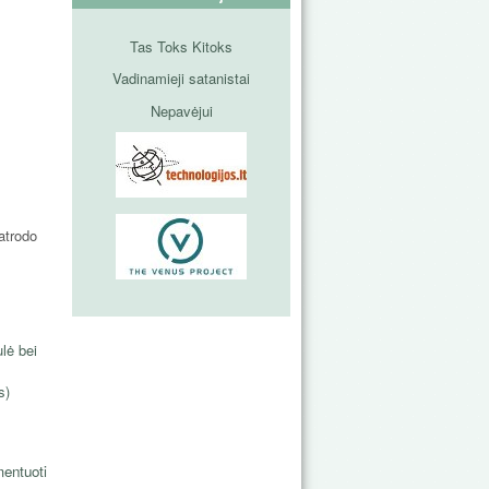
Tas Toks Kitoks
Vadinamieji satanistai
Nepavėjui
atrodo
ulė bei
s)
entuoti