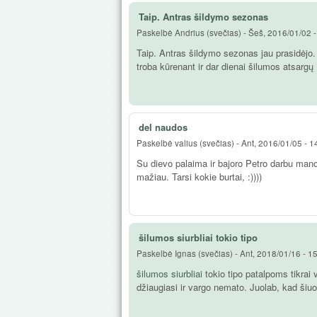
Taip. Antras šildymo sezonas
Paskelbė
Andrius (svečias)
-
Šeš, 2016/01/02 -
Taip. Antras šildymo sezonas jau prasidėjo. 
troba kūrenant ir dar dienai šilumos atsargų :
del naudos
Paskelbė
valius (svečias)
-
Ant, 2016/01/05 - 1
Su dievo palaima ir bajoro Petro darbu mano 
mažiau. Tarsi kokie burtai, :))))
šilumos siurbliai tokio tipo
Paskelbė
Ignas (svečias)
-
Ant, 2018/01/16 - 1
šilumos siurbliai
tokio tipo patalpoms tikrai 
džiaugiasi ir vargo nemato. Juolab, kad šiuos