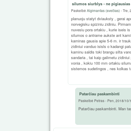
silumos siurblys - ne pigiausias
Paskelbė
Algimantas (svečias)
-
Tre, 
planuoju statyt dviauksty , gerai aps
norvegisku spiziniu zidiniu. Pirmame
nuvesiu pora ortakiu , kurie iseis i
silumos o antrame aukste ant kamin
kaminas gausia apie 5-6 m. ir trau
zidiniui vanduo isisls o kadangi pata
kaminu saldis toki brangu silta van
sandaria , tai kaip galimetu zidiniui
vonia , kokiu 100 mm ortakiu silum
sistemos sudetingos , nes kolkas ta
Patarčiau paskambinti
Paskelbė
Petras
-
Pen, 2018/10/1
Patarčiau paskambinti. Man ta