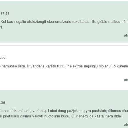
 17:59
Kol kas negaliu atsidžiaugti ekonomaizerio rezultatais. Su glėbiu malkos - šil
).
at
4:27
namuose šilta. Ir vandens karšto turiu, ir elektros nejungiu bioleriui, o kūrenu
at
5:36
vienas tinkamiausių variantų. Labai daug pažįstamų yra pasistatę šilumos siur
 prietaisus galima valdyti nuotoliniu būdu. O ir energijos kaštai nėra dideli.
at