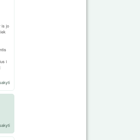
 is jo
kiek
ntis
dus i
t
sakyti
sakyti