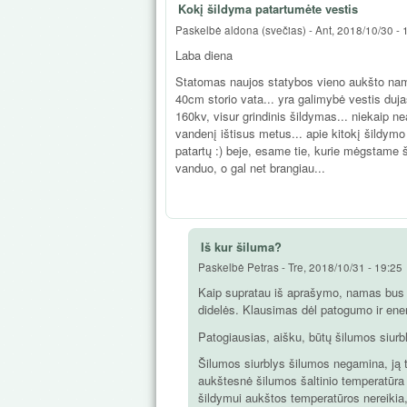
Kokį šildyma patartumėte vestis
Paskelbė
aldona (svečias)
-
Ant, 2018/10/30 - 
Laba diena
Statomas naujos statybos vieno aukšto namas
40cm storio vata... yra galimybė vestis duja
160kv, visur grindinis šildymas... niekaip n
vandenį ištisus metus... apie kitokį šildym
patartų :) beje, esame tie, kurie mėgstame 
vanduo, o gal net brangiau...
Iš kur šiluma?
Paskelbė
Petras
-
Tre, 2018/10/31 - 19:25
Kaip supratau iš aprašymo, namas bus ge
didelės. Klausimas dėl patogumo ir ener
Patogiausias, aišku, būtų šilumos siurb
Šilumos siurblys šilumos negamina, ją ti
aukštesnė šilumos šaltinio temperatūra
šildymui aukštos temperatūros nereikia, 