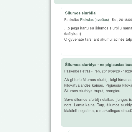
Šilumos siurbliai
Paskelbė
Plokstas (svečias)
-
Ket, 2018/09
...o jeigu kartu su šilumos siurbliu nam
šašlyką :)
O gyvenate tarsi ant akumuliacinės talp
Šilumos siurblys - ne pigiausias bū
Paskelbė
Petras
-
Pen, 2018/09/28 - 16:29
Aš gi turiu šilumos siurblį, taigi išmanau
kilovatvalandės kainas. Pigiausia kilov
Šilumos siurblys truputį brangiau.
Savo šilumos siurblį nelaikau įjungęs išt
nors. Lemia kaina. Taip, šilumos siurbl
klaidinti negalima, o marketingas drau