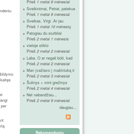
Prieš
1 metai 9 mėnesiai
Sveikinimai, Petrai, patekus
andeniu
Prieš
1 metai 9 mėnesiai
Sveikas, Virgi .Ar jau
Prieš
1 metai 10 mėnesių
Patogiau du siurbliai
Prieš
2 metai 1 mėnesis
vietoje stiklo
Prieš
2 metai 2 mėnesiai
Laba. O ar negali būti, kad
Prieš
2 metai 2 mėnesiai
Man įvažiavo į mašiniuką ir
 šildymo
Prieš
2 metai 3 mėnesiai
įkaitęs
Šulinys + mini grežinys
Prieš
2 metai 4 mėnesiai
ei
Net nebandžiau...
dangi
Prieš
2 metai 9 mėnesiai
 per
daugiau...
ant
ktą
Rekomenduoju