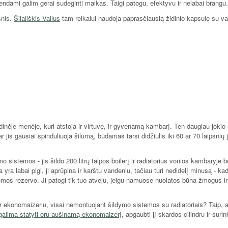
ūrendami galim gerai sudeginti malkas. Taigi patogu, efektyvu ir nelabai brangu.
snis.
Šilališkis Valius
tam reikalui naudoja paprasčiausią židinio kapsulę su v
dinėje menėje, kuri atstoja ir virtuvę, ir gyvenamą kambarį. Ten daugiau jokio
r jis gausiai spinduliuoja šilumą, būdamas tarsi didžiulis iki 60 ar 70 laipsnių 
 sistemos - jis šildo 200 litrų talpos boilerį ir radiatorius vonios kambaryje b
a labai pigi, ji aprūpina ir karštu vandeniu, tačiau turi nedidelį minusą - ka
mos rezervo. Ji patogi tik tuo atveju, jeigu namuose nuolatos būna žmogus ir
ir ekonomaizeriu, visai nemontuojant šildymo sistemos su radiatoriais? Taip, 
galima statyti oru aušinamą ekonomaizerį
, apgaubti jį skardos cilindru ir surin