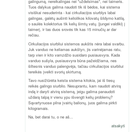
galingumą, nereikalingas nei "uždelsimas", nei taimeris.
Tuos dalykus galima naudoti tik iš bėdos, kai sistema
visiškai nesuderinta - kai cirkuliacijos siurblys labai
galingas, galėtų aušinti keliolikos kilovatų šildymo katilą,
o saulės kolektorius tik kelių šimtų vatų. Įjungei valdiklį į
taimerį, ir tas duos srovės tik kas 15 minučių ar dar
rečiau.
Cirkuliacijos siurbliui sistemos aukštis nėra labai svarbu.
Juk vanduo ne keliamas aukštyn, jis varinėjamas ratu,
tarp vien ir kito vamzdžio susidaro pusiausvyra. Kada
vanduo sušyla, pusiausvyra būna pažeidžiama, nes
šiltesnis vanduo palengvėja, tačiau cirkuliacijos siurbliui
tereikės įveikti svorių skirtumą.
Tavo nusižiūrėta keista sistema kitokia, jai iš tiesų
reikės galingo siurblio. Nesuprantu, kam naudoti atvirą
indą ir daryti atvirą sistemą, jeigu galima panaudoti
uždarą talpą ir vienu ypu išvengti kelių problemų?
Sąvartynuose pilna įvairių balionų, juos galima pirkti
kilogramais.
Na, bet darai tu, o ne aš...
atsakyti