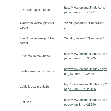
http://www.lemona.lt/index.php?
Lizdas saugikliui 5x20
page=item&i_id=40721
4vnt 3mm varžtai plokštei
"Varžtų pasaulis", "Ermitažas",
tvirtinti
...
8vnt 3mm veržlės plokštei
"Varžtų pasaulis", "Ermitažas",
tvirtinti
...
http://www.lemona.lt/index.php?
220V maitinimo laidas
page=item&i_id=35785
http://www.lemona.lt/index.php?
Laidas termorezistoriams
page=item&i_id=24457
http://www.lemona.lt/index.php?
Laidų juosta montažui
page=item&i_id=25125
http://www.lemona.lt/index.php?
Kištukas
page=item&i_id=28260