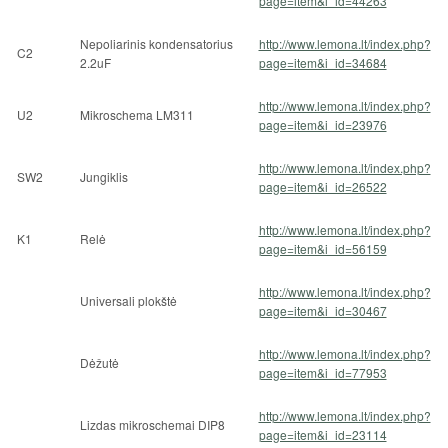
page=item&i_id=44263
Nepoliarinis kondensatorius
http://www.lemona.lt/index.php?
C2
2.2uF
page=item&i_id=34684
http://www.lemona.lt/index.php?
U2
Mikroschema LM311
page=item&i_id=23976
http://www.lemona.lt/index.php?
SW2
Jungiklis
page=item&i_id=26522
http://www.lemona.lt/index.php?
K1
Relė
page=item&i_id=56159
http://www.lemona.lt/index.php?
Universali plokštė
page=item&i_id=30467
http://www.lemona.lt/index.php?
Dėžutė
page=item&i_id=77953
http://www.lemona.lt/index.php?
Lizdas mikroschemai DIP8
page=item&i_id=23114