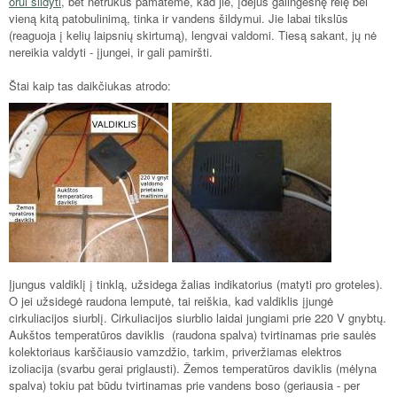
orui šildyti
, bet netrukus pamatėme, kad jie, įdėjus galingesnę relę bei
vieną kitą patobulinimą, tinka ir vandens šildymui. Jie labai tikslūs
(reaguoja į kelių laipsnių skirtumą), lengvai valdomi. Tiesą sakant, jų nė
nereikia valdyti - įjungei, ir gali pamiršti.
Štai kaip tas daikčiukas atrodo:
Įjungus valdiklį į tinklą, užsidega žalias indikatorius (matyti pro groteles).
O jei užsidegė raudona lemputė, tai reiškia, kad valdiklis įjungė
cirkuliacijos siurblį. Cirkuliacijos siurblio laidai jungiami prie 220 V gnybtų.
Aukštos temperatūros daviklis (raudona spalva) tvirtinamas prie saulės
kolektoriaus karščiausio vamzdžio, tarkim, priveržiamas elektros
izoliacija (svarbu gerai priglausti). Žemos temperatūros daviklis (mėlyna
spalva) tokiu pat būdu tvirtinamas prie vandens boso (geriausia - per