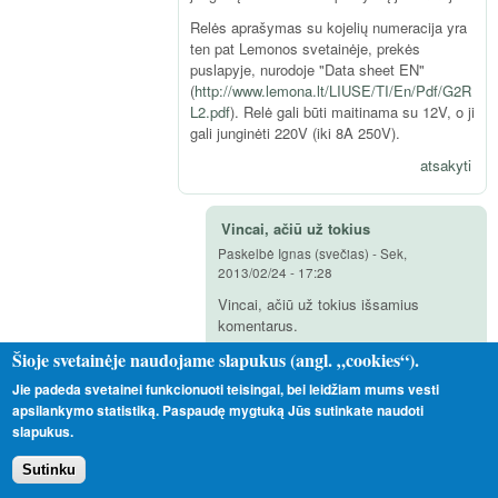
Relės aprašymas su kojelių numeracija yra
ten pat Lemonos svetainėje, prekės
puslapyje, nurodoje "Data sheet EN"
(
http://www.lemona.lt/LIUSE/TI/En/Pdf/G2R
L2.pdf
). Relė gali būti maitinama su 12V, o ji
gali junginėti 220V (iki 8A 250V).
atsakyti
Vincai, ačiū už tokius
Paskelbė
Ignas (svečias)
-
Sek,
2013/02/24 - 17:28
Vincai, ačiū už tokius išsamius
komentarus.
Šioje svetainėje naudojame slapukus (angl. „cookies“).
Tik vienas klausimas liko: ar gali relė
junginėti 12V?
Jie padeda svetainei funkcionuoti teisingai, bei leidžiam mums vesti
apsilankymo statistiką. Paspaudę mygtuką Jūs sutinkate naudoti
atsakyti
slapukus.
Sutinku
Taip, be abejo, gali būti ir