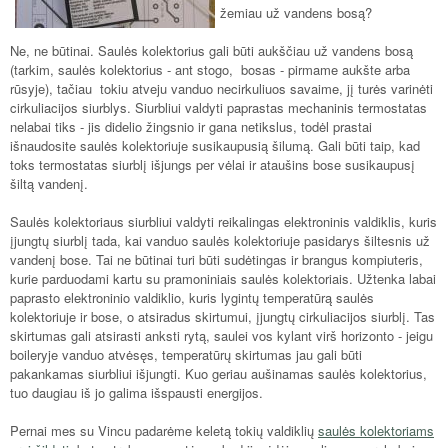
žemiau už vandens bosą?
Ne, ne būtinai. Saulės kolektorius gali būti aukščiau už vandens bosą
(tarkim, saulės kolektorius - ant stogo, bosas - pirmame aukšte arba
rūsyje), tačiau tokiu atveju vanduo necirkuliuos savaime, jį turės varinėti
cirkuliacijos siurblys. Siurbliui valdyti paprastas mechaninis termostatas
nelabai tiks - jis didelio žingsnio ir gana netikslus, todėl prastai
išnaudosite saulės kolektoriuje susikaupusią šilumą. Gali būti taip, kad
toks termostatas siurblį išjungs per vėlai ir ataušins bose susikaupusį
šiltą vandenį.
Saulės kolektoriaus siurbliui valdyti reikalingas elektroninis valdiklis, kuris
įjungtų siurblį tada, kai vanduo saulės kolektoriuje pasidarys šiltesnis už
vandenį bose. Tai ne būtinai turi būti sudėtingas ir brangus kompiuteris,
kurie parduodami kartu su pramoniniais saulės kolektoriais. Užtenka labai
paprasto elektroninio valdiklio, kuris lygintų temperatūrą saulės
kolektoriuje ir bose, o atsiradus skirtumui, įjungtų cirkuliacijos siurblį. Tas
skirtumas gali atsirasti anksti rytą, saulei vos kylant virš horizonto - jeigu
boileryje vanduo atvėsęs, temperatūrų skirtumas jau gali būti
pakankamas siurbliui išjungti. Kuo geriau aušinamas saulės kolektorius,
tuo daugiau iš jo galima išspausti energijos.
Pernai mes su Vincu padarėme keletą tokių valdiklių
saulės kolektoriams