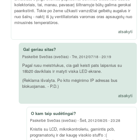
kolektoriais, tai, manau, pavasarį šiltnamyje būtų galima gerokai
paankstinti. Tokie po žeme užkasti vamzdžiai gelbėtų augalus ir
nuo šalnų - naktį iš jų ventiliatoriais varomas oras apsaugotų nuo
minusinės temperatūros.
atsakyti
Gal geriau sitas?
Paskelbė
Svečias (svečias)
-
Tre, 2012/07/18 - 20:19
Pagal rusu meistriukus, cia gali keisti pats laipsnius su
18b20 davikliais ir matyti viska LED ekrane.
(Reklama išvalyta. Po kito mėginimo IP adresas bus
blokuojamas. - P.D.)
atsakyti
O kam taip sudėtingai?
Paskelbė
Svečias (svečias)
-
Šeš, 2012/08/25 - 23:28
Knistis su LCD, mikrokontroleriu, gamintis pcb,
programatorių ir dar kaugę visokio stuff'o :(