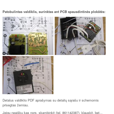
Patobulintas valdiklis, surinktas ant PCB spausdintinės plokštės:
Detalus valdiklio PDF aprašymas su detalių sąrašu ir schemomis
prisegtas žemiau.
Jeigu neaišku kas nors, skambinkit (tel. 861142387), klauskit, bet...