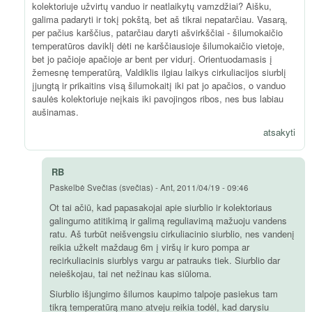
kolektoriuje užvirtų vanduo ir neatlaikytų vamzdžiai? Aišku,
galima padaryti ir tokį pokštą, bet aš tikrai nepatarčiau. Vasarą,
per pačius karščius, patarčiau daryti ašvirkščiai - šilumokaičio
temperatūros daviklį dėti ne karščiausioje šilumokaičio vietoje,
bet jo pačioje apačioje ar bent per vidurį. Orientuodamasis į
žemesnę temperatūrą, Valdiklis ilgiau laikys cirkuliacijos siurblį
įjungtą ir prikaitins visą šilumokaitį iki pat jo apačios, o vanduo
saulės kolektoriuje neįkais iki pavojingos ribos, nes bus labiau
aušinamas.
atsakyti
RB
Paskelbė
Svečias (svečias)
-
Ant, 2011/04/19 - 09:46
Ot tai ačiū, kad papasakojai apie siurblio ir kolektoriaus
galingumo atitikimą ir galimą reguliavimą mažuoju vandens
ratu. Aš turbūt neišvengsiu cirkuliacinio siurblio, nes vandenį
reikia užkelt maždaug 6m į viršų ir kuro pompa ar
recirkuliacinis siurblys vargu ar patrauks tiek. Siurblio dar
neieškojau, tai net nežinau kas siūloma.
Siurblio išjungimo šilumos kaupimo talpoje pasiekus tam
tikrą temperatūrą mano atveju reikia todėl, kad darysiu