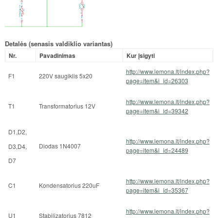
Detalės (senasis valdiklio variantas)
Nr.
Pavadinimas
Kur įsigyti
http://www.lemona.lt/index.php?
F1
220V saugiklis 5x20
page=item&i_id=26303
http://www.lemona.lt/index.php?
T1
Transformatorius 12V
page=item&i_id=39342
D1,D2,
http://www.lemona.lt/index.php?
Diodas 1N4007
D3,D4,
page=item&i_id=24489
D7
htt
p://www.lemona.lt/index.php?
C1
Kondensatorius 220uF
page=item&i_id=35367
http://www.lemona.lt/index.php?
U1
Stabilizatorius 7812