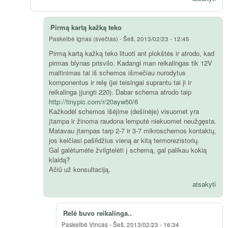
Pirmą kartą kažką teko
Paskelbė
Ignas (svečias)
-
Šeš, 2013/02/23 - 12:45
Pirmą kartą kažką teko lituoti ant plokštės ir atrodo, kad
pirmas blynas prisvilo. Kadangi man reikalingas tik 12V
maitinimas tai iš schemos išmečiau nurodytus
komponentus ir relę (jei teisingai suprantu tai ji ir
reikalinga įjungti 220). Dabar schema atrodo taip
http://tinypic.com/r/20ayw50/6
Kažkodėl schemos išėjime (dešinėje) visuomet yra
įtampa ir žinoma raudona lemputė niekuomet neužgęsta.
Matavau įtampas tarp 2-7 ir 3-7 mikroschemos kontaktų,
jos keičiasi pašildžius vieną ar kitą termorezistorių.
Gal galėtumėte žvilgtelėti į schemą, gal palikau kokią
klaidą?
Ačiū už konsultaciją,
atsakyti
Relė buvo reikalinga..
Paskelbė
Vincas
-
Šeš, 2013/02/23 - 16:34