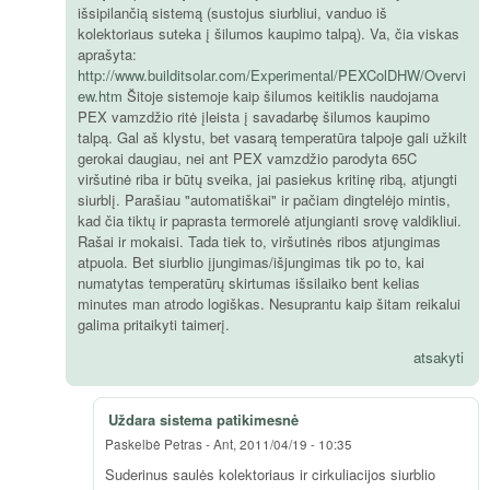
išsipilančią sistemą (sustojus siurbliui, vanduo iš
kolektoriaus suteka į šilumos kaupimo talpą). Va, čia viskas
aprašyta:
http://www.builditsolar.com/Experimental/PEXColDHW/Overvi
ew.htm
Šitoje sistemoje kaip šilumos keitiklis naudojama
PEX vamzdžio ritė įleista į savadarbę šilumos kaupimo
talpą. Gal aš klystu, bet vasarą temperatūra talpoje gali užkilt
gerokai daugiau, nei ant PEX vamzdžio parodyta 65C
viršutinė riba ir būtų sveika, jai pasiekus kritinę ribą, atjungti
siurblį. Parašiau "automatiškai" ir pačiam dingtelėjo mintis,
kad čia tiktų ir paprasta termorelė atjungianti srovę valdikliui.
Rašai ir mokaisi. Tada tiek to, viršutinės ribos atjungimas
atpuola. Bet siurblio įjungimas/išjungimas tik po to, kai
numatytas temperatūrų skirtumas išsilaiko bent kelias
minutes man atrodo logiškas. Nesuprantu kaip šitam reikalui
galima pritaikyti taimerį.
atsakyti
Uždara sistema patikimesnė
Paskelbė
Petras
-
Ant, 2011/04/19 - 10:35
Suderinus saulės kolektoriaus ir cirkuliacijos siurblio