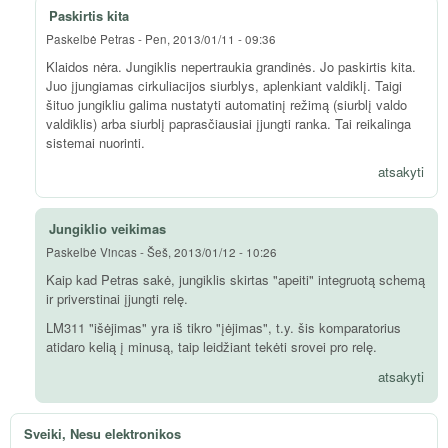
Paskirtis kita
Paskelbė
Petras
-
Pen, 2013/01/11 - 09:36
Klaidos nėra. Jungiklis nepertraukia grandinės. Jo paskirtis kita.
Juo įjungiamas cirkuliacijos siurblys, aplenkiant valdiklį. Taigi
šituo jungikliu galima nustatyti automatinį režimą (siurblį valdo
valdiklis) arba siurblį paprasčiausiai įjungti ranka. Tai reikalinga
sistemai nuorinti.
atsakyti
Jungiklio veikimas
Paskelbė
Vincas
-
Šeš, 2013/01/12 - 10:26
Kaip kad Petras sakė, jungiklis skirtas "apeiti" integruotą schemą
ir priverstinai įjungti relę.
LM311 "išėjimas" yra iš tikro "įėjimas", t.y. šis komparatorius
atidaro kelią į minusą, taip leidžiant tekėti srovei pro relę.
atsakyti
Sveiki, Nesu elektronikos