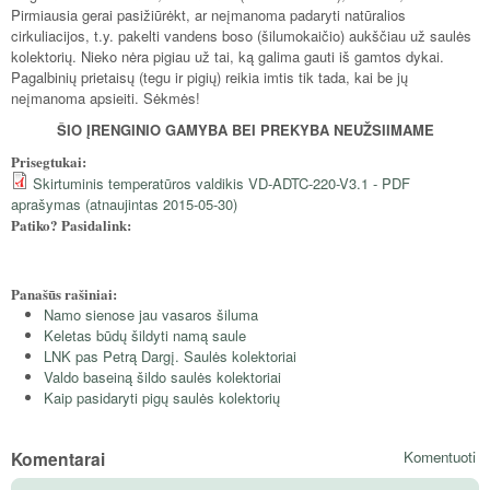
Pirmiausia gerai pasižiūrėkt, ar neįmanoma padaryti natūralios
cirkuliacijos, t.y. pakelti vandens boso (šilumokaičio) aukščiau už saulės
kolektorių. Nieko nėra pigiau už tai, ką galima gauti iš gamtos dykai.
Pagalbinių prietaisų (tegu ir pigių) reikia imtis tik tada, kai be jų
neįmanoma apsieiti. Sėkmės!
ŠIO ĮRENGINIO GAMYBA BEI PREKYBA NEUŽSIIMAME
Prisegtukai:
Skirtuminis temperatūros valdikis VD-ADTC-220-V3.1 - PDF
aprašymas (atnaujintas 2015-05-30)
Patiko? Pasidalink:
Panašūs rašiniai:
Namo sienose jau vasaros šiluma
Keletas būdų šildyti namą saule
LNK pas Petrą Dargį. Saulės kolektoriai
Valdo baseiną šildo saulės kolektoriai
Kaip pasidaryti pigų saulės kolektorių
Komentarai
Komentuoti