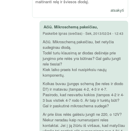
maitinanti relę ir šviesos diodą).
atsakyti
Ačiū. Mikroschemą pakeičiau,
Paskelbė
Ignas (svečias)
-
Sek, 2013/02/24 - 12:43
Ačiū. Mikroschemą pakeičiau, bet netyčia
sudeginau diodą.
Todėl turiu klausimą ar diodas dešinėje prie
jungimo prie relės yra būtinas? Gal galiu jungti
rele tiesiai?
Kiek laiko praeis kol nusipirksiu naujų
komponentų.
Kolkas buvau įjungęs schemą (be reles ir diodo
D7) ir matavau įtampas 4-2, 4-3 ir 4-7.
Pasirodo, kad nesvarbu kokios įtampos 4-2 ir 4-
3 bus vistiek 4-7 rodo 0. Ar taip ir turėtų būti?
Gal ir paskutinė mikroschema sudegė?
Ar prie šios relės galėsiu jungti ne 220, o 12V?
Niekur neradau kaip numeruojami reles
kontaktai. Jei į ją žiūriu iš viršaus, kad matyčiau
užrašą tai apatinė eilė numeruojama nuo 1 iki 4,