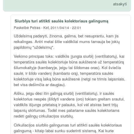
atsakyti
Siurblys turi atitikti saulės kolektoriaus galingumą
Paskelbė
Petras
-
Ket, 2011/04/14 - 22:01
Uždelsimą padaryti, žinoma, galima, bet nesuprantu, kam jis
reikalingas. Antri metai šitie valdikliai mums tarnauja be jokių
papildomų "uždelsimų".
Veikimo principas toks: valdiklis įjungia siurblį (ventiliatorių), kai
temperatūra saulės kolektoriuje būna aukštesnė už temperatūrą
šilumokaityje (kambaryje, jeigu tai šildomas oras). Kol šviečia
saulė, ir šildo vandenį (kambario orą), temperatūra saulės
kolektoriuje visą laiką būna aukštesnė (netgi ne trimis laipsniais,
bet visa dešimčia ar daugiau).
Aišku, jeigu dėsi itin galingą siurblį (ventiliatorių), ir saulės
kolektorius nespės įšildyti vandens (oro) tokiam greitam srautui,
valdiklis išjungs prietaisą ir palauks, kol vėl atsiras bent trijų
laipsnių skirtumas. Todėl mes patariame saulės kolektoriams
nedėti galingų cirkuliacijos siurblių.
Cirkuliacijos siurblio galingumas turi atitikti saulės kolektoriaus
galingumą - kitaip labai sunku suderinti sistemą. Kai kurie