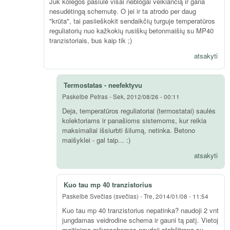
Juk kolegos pasiūlė visai neblogai veikiančią ir gana
nesudėtingą schemutę. O jei ir ta atrodo per daug
"krūta", tai pasiieškokit sendaikčių turguje temperatūros
reguliatorių nuo kažkokių rusiškų betonmaišių su MP40
tranzistoriais, bus kaip tik ;)
atsakyti
Termostatas - neefektyvu
Paskelbė
Petras
-
Sek, 2012/08/26 - 00:11
Deja, temperatūros reguliatoriai (termostatai) saulės
kolektoriams ir panašioms sistemoms, kur reikia
maksimaliai išsiurbti šilumą, netinka. Betono
maišyklei - gal taip... :)
atsakyti
Kuo tau mp 40 tranzistorius
Paskelbė
Svečias (svečias)
-
Tre, 2014/01/08 - 11:54
Kuo tau mp 40 tranzistorius nepatinka? naudoji 2 vnt
jungdamas veidrodine schema ir gauni tą patį. Vietoj
maitinimo mikroschemos naudoji stabilitroną su