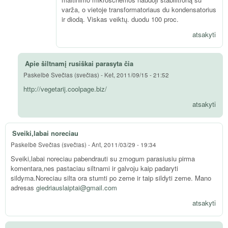
varža, o vietoje transformatoriaus du kondensatorius
ir diodą. Viskas veiktų. duodu 100 proc.
atsakyti
Apie šiltnamį rusiškai parasyta čia
Paskelbė
Svečias (svečias)
-
Ket, 2011/09/15 - 21:52
http://vegetarij.coolpage.biz/
atsakyti
Sveiki,labai noreciau
Paskelbė
Svečias (svečias)
-
Ant, 2011/03/29 - 19:34
Sveiki,labai noreciau pabendrauti su zmogum parasiusiu pirma
komentara,nes pastaciau siltnami ir galvoju kaip padaryti
sildyma.Noreciau silta ora stumti po zeme ir taip sildyti zeme. Mano
adresas
giedriauslaiptai@gmail.com
atsakyti