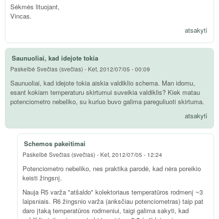
Sėkmės lituojant,
Vincas.
atsakyti
Saunuoliai, kad idejote tokia
Paskelbė
Svečias (svečias)
-
Ket, 2012/07/05 - 00:09
Saunuoliai, kad idejote tokia aiskia valdiklio schema. Man idomu,
esant kokiam temperaturu skirtumui suveikia valdiklis? Kiek matau
potenciometro nebeliko, su kuriuo buvo galima pareguliuoti skirtuma.
atsakyti
Schemos pakeitimai
Paskelbė
Svečias (svečias)
-
Ket, 2012/07/05 - 12:24
Potenciometro nebeliko, nes praktika parodė, kad nėra poreikio
keisti žingsnį.
Nauja R5 varža "atšaldo" kolektoriaus temperatūros rodmenį ~3
laipsniais. R6 žingsnio varža (anksčiau potenciometras) taip pat
daro įtaką temperatūros rodmeniui, taigi galima sakyti, kad