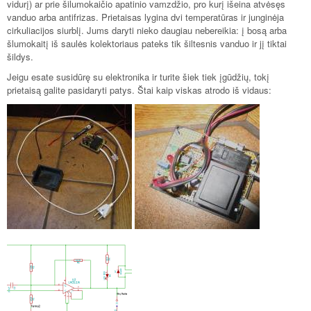
vidurį) ar prie šilumokaičio apatinio vamzdžio, pro kurį išeina atvėsęs
vanduo arba antifrizas. Prietaisas lygina dvi temperatūras ir junginėja
cirkuliacijos siurblį. Jums daryti nieko daugiau nebereikia: į bosą arba
šlumokaitį iš saulės kolektoriaus pateks tik šiltesnis vanduo ir jį tiktai
šildys.
Jeigu esate susidūrę su elektronika ir turite šiek tiek įgūdžių, tokį
prietaisą galite pasidaryti patys. Štai kaip viskas atrodo iš vidaus: