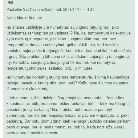
RB
Paskelbė
Svečias (svečias)
-
Ket, 2011/04/14 - 14:24
Noriu klaust štai ko:
-ar šitame valdiklyje yra numatytas sujungimo (atjungimo) laiko
uždelsimas (ar kaip ten jis vadinasi)? Na, kai temperatūra kolektoriuje
kyla nedaug ir negreitai, pasiekus įjungimo skirtumą, bet, pvz.,
temperatūrai daugiau nebekylant, gali atsitikti taip, kad valdiklis
nuolatos sujunginės ir atjunginės kontaktus, kas siurbliui tikrai neišeis
į gerą. Šitą problemą kiti spręndžia, atidėdami sujungimą (atjungimą),
t.y. kontaktai susijungia (išsijungia) tik tuomet, kai numatytas
temperatūrų skirtumas išsilaiko, pvz., 5 minutes.
-ar numatytas kontaktų atjungimas temperatūrai, šilumą kaupiančioje
talpoje, pasiekus kritinę ribą, pvz. 60C? Kalbu apie šilumos kaupimą
iš vandeninių kolektorių.
-kiek suprantu, šitie dalykai jūsų įrenginyje nenumatyti. Tada kitas
klausimas, ar būtų įmanoma tokias funkcijas įdėti ir kiek maždaug tai
pakeistų įrenginio kainą? Na, ir aišku, būtu malonu pamatyt
schemutę, nes vis dar neapsispręndžiu ar pačiam krapštytis, ar pirkt
padarytą. Dar būtų įdomu žinot kiek kainuoja valdiklio detalės perkant
parduotuvėje, bet jei neatsimenat, tai tiek to, kada nors užsuksiu į
parduotuvę ir pasiklausinėsiu.