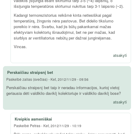
valdiklis įsijungia esant skirtumui tarp 3-5 (~4) laipsnių, o
išsijungia temperatūros skirtumui nukritus tarp 3-1 laipsnio (~2).
Kadangi termorezistorius reikšmė kinta netiesiškai pagal
temperatūrą, žingsnis nėra pastovus. Bet didelio tikslumo
poreikio ir nėra. Svarbu, kad jis būtų pakankamai mažas
efektyviam kolektorių išnaudojimui, bet ne per mažas, kad
siurblys ar ventiliatorius nebūtų per dažnai junginėjamas.
Vincas.
atsakyti
Perskaičiau straipsnį bet
Paskelbė
zalias (svečias)
-
Ket, 2012/11/29 - 09:56
Perskaičiau straipsnį bet taip ir neradau informacijos, kurioj vietoj
geriausia dėti valdiklio daviklį kolektoriuje ir valdiklio daviklį bose?
atsakyti
Kreipkis asmeniškai
Paskelbė
Petras
-
Ket, 2012/11/29 - 10:19