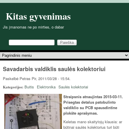
Pereiti į pagrindinį turinį
Kitas gyvenimas
Jis įmanomas ne po mirties, o dabar
Paieška
Paieškos forma
Pagrindinis meniu
Savadarbis valdiklis saulės kolektoriui
Paskelbė
Petras
Pir, 2011/03/28 - 15:54.
Kategorijos:
Buitis
Elektronika
Saulės kolektoriai
Straipsnis atnaujintas 2015-03-11.
Prisegtas detalus patobulinto
valdiklio su PCB spausdintine
plokšte aprašymas.
Keletas mano skaitytojų klausia: ar
būtinai saulės kolektorius turi būti