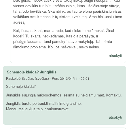
Būk geras, nebeklausk viešai tokių niekų. Jeigu nesupranti, kad
vienas daviklis turi būti karščiausioje, kitas - šalčiausioje vitroje,
tai atrodo beviltiška. Skambink, aš tau telefonu paaiškinsiu visas
vaikiškas smukmenas ir tų sistemų veikimą. Arba blokuosiu tavo
adresą.
Bet, tiesą sakant, man atrodo, kad nieko tu neišmoksi. Žinai -
kodėl? Tu skaitai netikėdamas, kas čia parašyta, ir
priešgyniaudams, tarsi pamokyti savo mokytoją. Tai - rimta
išmokimo problema. Kol jos nešveiksi, nieko nebus.
atsakyti
Schemoje klaida? Jungiklis
Paskelbė
Svečias (svečias)
-
Pen, 2013/01/11 - 09:01
Schemoje klaida?
Jungiklis sujungia mikroschemos isejima su neigiamu mait. kontaktu.
Jungiklis turetu pertraukti maitinimo grandine.
Manau realiai Jus taip ir sukonstravot
atsakyti