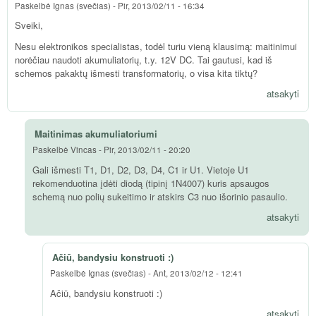
Paskelbė
Ignas (svečias)
-
Pir, 2013/02/11 - 16:34
Sveiki,
Nesu elektronikos specialistas, todėl turiu vieną klausimą: maitinimui
norėčiau naudoti akumuliatorių, t.y. 12V DC. Tai gautusi, kad iš
schemos pakaktų išmesti transformatorių, o visa kita tiktų?
atsakyti
Maitinimas akumuliatoriumi
Paskelbė
Vincas
-
Pir, 2013/02/11 - 20:20
Gali išmesti T1, D1, D2, D3, D4, C1 ir U1. Vietoje U1
rekomenduotina įdėti diodą (tipinį 1N4007) kuris apsaugos
schemą nuo polių sukeitimo ir atskirs C3 nuo išorinio pasaulio.
atsakyti
Ačiū, bandysiu konstruoti :)
Paskelbė
Ignas (svečias)
-
Ant, 2013/02/12 - 12:41
Ačiū, bandysiu konstruoti :)
atsakyti