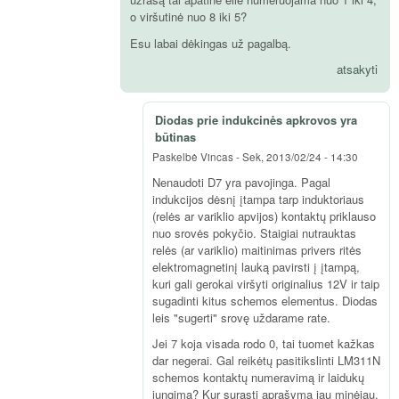
o viršutinė nuo 8 iki 5?
Esu labai dėkingas už pagalbą.
atsakyti
Diodas prie indukcinės apkrovos yra
būtinas
Paskelbė
Vincas
-
Sek, 2013/02/24 - 14:30
Nenaudoti D7 yra pavojinga. Pagal
indukcijos dėsnį įtampa tarp induktoriaus
(relės ar variklio apvijos) kontaktų priklauso
nuo srovės pokyčio. Staigiai nutrauktas
relės (ar variklio) maitinimas privers ritės
elektromagnetinį lauką pavirsti į įtampą,
kuri gali gerokai viršyti originalius 12V ir taip
sugadinti kitus schemos elementus. Diodas
leis "sugerti" srovę uždarame rate.
Jei 7 koja visada rodo 0, tai tuomet kažkas
dar negerai. Gal reikėtų pasitikslinti LM311N
schemos kontaktų numeravimą ir laidukų
jungimą? Kur surasti aprašymą jau minėjau.