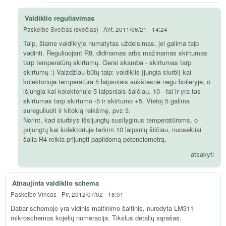
Valdiklio reguliavimas
Paskelbė
Svečias (svečias)
-
Ant, 2011/06/21 - 14:24
Taip, šiame valdiklyje numatytas uždelsimas, jei galima taip
vadinti. Reguliuojant R8, didinamas arba mažinamas skirtumas
tarp temperatūrų skirtumų. Gerai skamba - skirtumas tarp
skirtumų :) Vaizdžiau būtų taip: valdiklis įjungia siurblį kai
kolektoriuje temperatūra 5 laipsniais aukštesnė negu boileryje, o
išjungia kai kolektoriuje 5 laipsniais šalčiau. 10 - tai ir yra tas
skirtumas tarp skirtumo -5 ir skirtumo +5. Vietoj 5 galima
sureguliuoti ir kitokią reikšmę, pvz 3.
Norint, kad siurblys išsijungtų susilyginus temperatūroms, o
įsijungtų kai kolektoriuje tarkim 10 laipsnių šilčiau, nuosekliai
šalia R4 reikia prijungti papildomą potenciometrą.
atsakyti
Atnaujinta valdiklio schema
Paskelbė
Vincas
-
Pir, 2012/07/02 - 18:01
Dabar schemoje yra vidinis maitinimo šaltinis, nurodyta LM311
mikroschemos kojelių numeracija. Tikslus detalių sąrašas.