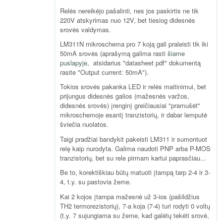
Relės nereikėjo pašalinti, nes jos paskirtis ne tik
220V atskyrimas nuo 12V, bet tiesiog didesnės
srovės valdymas.
LM311N mikroschema pro 7 koją gali praleisti tik iki
50mA srovės (aprašymą galima rasti
šiame
puslapyje
, atsidarius "datasheet pdf" dokumentą
rasite "Output current: 50mA").
Tokios srovės pakanka LED ir relės maitinimui, bet
prijungus didesnės galios (mažesnės varžos,
didesnės srovės) įrenginį greičiausiai "pramušėt"
mikroschemoje esantį tranzistorių, ir dabar lemputė
šviečia nuolatos.
Taigi pradžiai bandykit pakeisti LM311 ir sumontuot
relę kaip nurodyta. Galima naudoti PNP arba P-MOS
tranzistorių, bet su rele pirmam kartui paprasčiau...
Be to, korektiškiau būtų matuoti įtampą tarp 2-4 ir 3-
4, t.y. su pastovia žeme.
Kai 2 kojos įtampa mažesnė už 3-ios (pašildžius
TH2 termorezistorių), 7-a koja (7-4) turi rodyti 0 voltų
(t.y. 7 sujungiama su žeme, kad galėtų tekėti srovė,