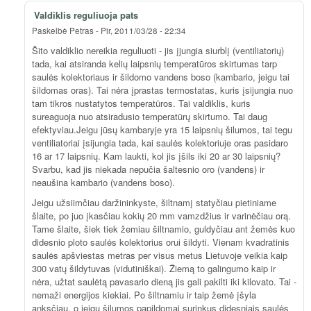
Valdiklis reguliuoja pats
Paskelbė
Petras
-
Pir, 2011/03/28 - 22:34
Šito valdiklio nereikia reguliuoti - jis įjungia siurblį (ventiliatorių)
tada, kai atsiranda kelių laipsnių temperatūros skirtumas tarp
saulės kolektoriaus ir šildomo vandens boso (kambario, jeigu tai
šildomas oras). Tai nėra įprastas termostatas, kuris įsijungia nuo
tam tikros nustatytos temperatūros. Tai valdiklis, kuris
sureaguoja nuo atsiradusio temperatūrų skirtumo. Tai daug
efektyviau.Jeigu jūsų kambaryje yra 15 laipsnių šilumos, tai tegu
ventiliatoriai įsijungia tada, kai saulės kolektoriuje oras pasidaro
16 ar 17 laipsnių. Kam laukti, kol jis įšils iki 20 ar 30 laipsnių?
Svarbu, kad jis niekada nepučia šaltesnio oro (vandens) ir
neaušina kambario (vandens boso).
Jeigu užsiimčiau daržininkyste, šiltnamį statyčiau pietiniame
šlaite, po juo įkasčiau kokių 20 mm vamzdžius ir varinėčiau orą.
Tame šlaite, šiek tiek žemiau šiltnamio, guldyčiau ant žemės kuo
didesnio ploto saulės kolektorius orui šildyti. Vienam kvadratinis
saulės apšviestas metras per visus metus Lietuvoje veikia kaip
300 vatų šildytuvas (vidutiniškai). Žiemą to galingumo kaip ir
nėra, užtat saulėtą pavasario dieną jis gali pakilti iki kilovato. Tai -
nemaži energijos kiekiai. Po šiltnamiu ir taip žemė įšyla
anksčiau, o jeigu šilumos papildomai surinkus didesniais saulės