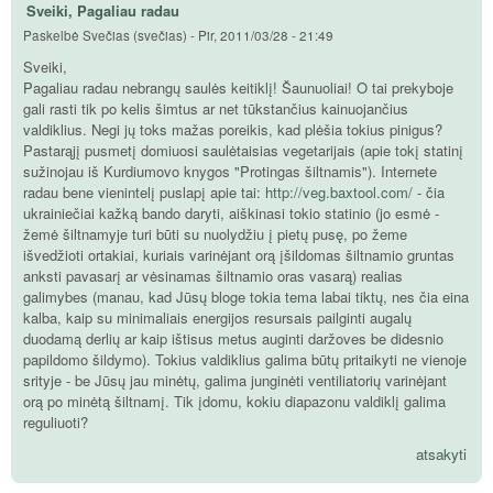
Sveiki, Pagaliau radau
Paskelbė
Svečias (svečias)
-
Pir, 2011/03/28 - 21:49
Sveiki,
Pagaliau radau nebrangų saulės keitiklį! Šaunuoliai! O tai prekyboje
gali rasti tik po kelis šimtus ar net tūkstančius kainuojančius
valdiklius. Negi jų toks mažas poreikis, kad plėšia tokius pinigus?
Pastarąjį pusmetį domiuosi saulėtaisias vegetarijais (apie tokį statinį
sužinojau iš Kurdiumovo knygos "Protingas šiltnamis"). Internete
radau bene vienintelį puslapį apie tai:
http://veg.baxtool.com/
- čia
ukrainiečiai kažką bando daryti, aiškinasi tokio statinio (jo esmė -
žemė šiltnamyje turi būti su nuolydžiu į pietų pusę, po žeme
išvedžioti ortakiai, kuriais varinėjant orą įšildomas šiltnamio gruntas
anksti pavasarį ar vėsinamas šiltnamio oras vasarą) realias
galimybes (manau, kad Jūsų bloge tokia tema labai tiktų, nes čia eina
kalba, kaip su minimaliais energijos resursais pailginti augalų
duodamą derlių ar kaip ištisus metus auginti daržoves be didesnio
papildomo šildymo). Tokius valdiklius galima būtų pritaikyti ne vienoje
srityje - be Jūsų jau minėtų, galima junginėti ventiliatorių varinėjant
orą po minėtą šiltnamį. Tik įdomu, kokiu diapazonu valdiklį galima
reguliuoti?
atsakyti