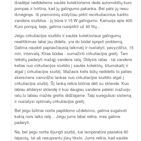
išradėjai nedideliems saulės kolektoriams deda automobilių kuro
pompas ir tvirtina, kad jų galingumo pakanka. Bet pats jų nesu
išmėginęs. Iš pramoninių siūlyčiau pirkti recirkuliacinius karšto
vandens siurblius - jų būna ir 15 W galingumo. Kainuoja apie 400.
Kuro pompą, beje, galima nusipirkti už 40 litų...
Jeigu cirkuliacijos siurblio ir saulės kolektoriaus galingumų
neatitikimas labai jau didelis, yra du būdai spręsti problemą.
Galima naudoti paprasčiausią laikmatį ir nustatyti, pavyzdžiui, 15
min. intervalą. Kitas būdas - sumažinti cirkuliacijos greitį. Tam
reikėtų padaryti mažąjį vandens ratą. Didysis ratas - tai vandens
kelias nuo cirkuliacijos siurblio į saulės kolektrių, šilumokaitį ir
atgal į cirkuliacijos siurblį. Mažasis kelis būtų nedidelis to paties
skersmens vamzdžio lankas nuo cirkuliacijos siurblio atgal į
cirkuliacijos siurblį. Šį lanką reikia būtinai dėti su sklende. Kuo
labiau atidarysi sklendę ir kuo daugiau vandens paleisi mažuoju
ratu,tu labiau mažės greitis didžiajame. Taip sureguliusi sistemą
ir nustatysi optimalų cirkuliacijos greitį.
Bet jeigu būtinai norite papildomo uždelsimo, galima sugalvoti
kokią nors laiko relę... Jeigu jums labai reikia. mes galime
padaryti.
Na, bet jeigu norite išjungti siurblį, kai temperatūra pasiekia 60
laipsnių, tai aš nesuprantu jūsų tikslo. Jums reikia, kad saulės