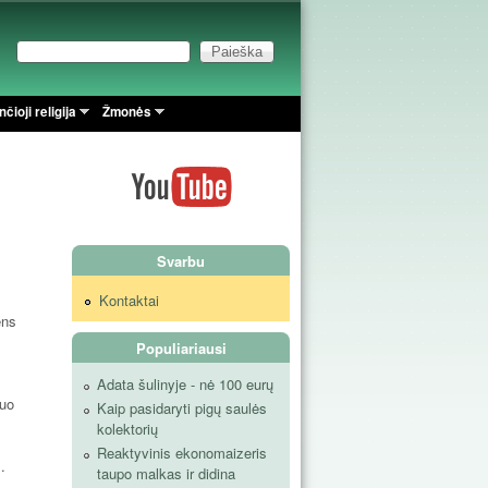
Paieška
Paieškos forma
čioji religija
Žmonės
Svarbu
Kontaktai
ens
Populiariausi
Adata šulinyje - nė 100 eurų
duo
Kaip pasidaryti pigų saulės
kolektorių
Reaktyvinis ekonomaizeris
.
taupo malkas ir didina