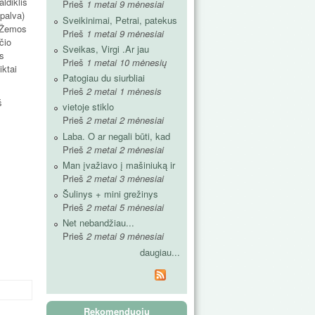
aldiklis
Prieš
1 metai 9 mėnesiai
spalva)
Sveikinimai, Petrai, patekus
. Žemos
Prieš
1 metai 9 mėnesiai
čio
Sveikas, Virgi .Ar jau
os
Prieš
1 metai 10 mėnesių
iktai
Patogiau du siurbliai
Prieš
2 metai 1 mėnesis
š
vietoje stiklo
Prieš
2 metai 2 mėnesiai
Laba. O ar negali būti, kad
Prieš
2 metai 2 mėnesiai
Man įvažiavo į mašiniuką ir
Prieš
2 metai 3 mėnesiai
Šulinys + mini grežinys
Prieš
2 metai 5 mėnesiai
Net nebandžiau...
Prieš
2 metai 9 mėnesiai
daugiau...
Rekomenduoju