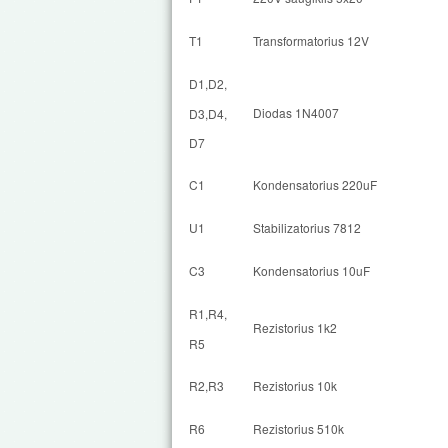
T1
Transformatorius 12V
D1,D2,
Diodas 1N4007
D3,D4,
D7
C1
Kondensatorius 220uF
U1
Stabilizatorius 7812
C3
Kondensatorius 10uF
R1,R4,
Rezistorius 1k2
R5
R2,R3
Rezistorius 10k
R6
Rezistorius 510k