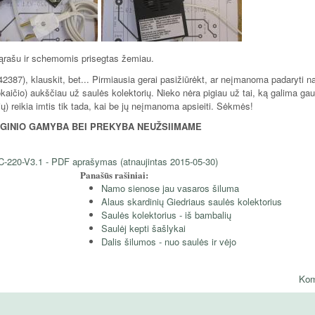
sąrašu ir schemomis prisegtas žemiau.
2387), klauskit, bet... Pirmiausia gerai pasižiūrėkt, ar neįmanoma padaryti na
okaičio) aukščiau už saulės kolektorių. Nieko nėra pigiau už tai, ką galima gaut
ių) reikia imtis tik tada, kai be jų neįmanoma apsieiti. Sėkmės!
NGINIO GAMYBA BEI PREKYBA NEUŽSIIMAME
C-220-V3.1 - PDF aprašymas (atnaujintas 2015-05-30)
Panašūs rašiniai:
Namo sienose jau vasaros šiluma
Alaus skardinių Giedriaus saulės kolektorius
Saulės kolektorius - iš bambalių
Saulėj kepti šašlykai
Dalis šilumos - nuo saulės ir vėjo
Kom