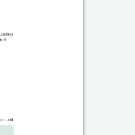
tūralios
i iš
entuoti