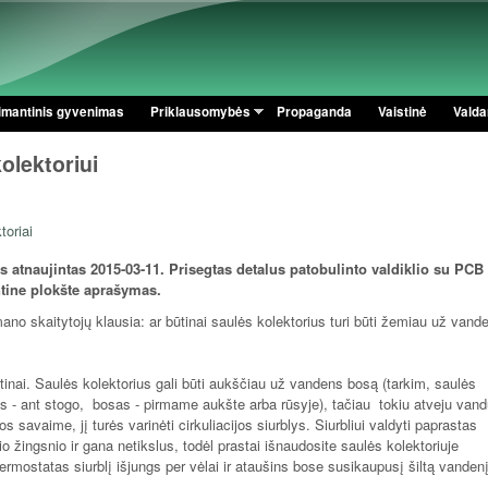
Pereiti į pagrindinį turinį
imantinis gyvenimas
Priklausomybės
Propaganda
Vaistinė
Valdan
olektoriui
toriai
s atnaujintas 2015-03-11. Prisegtas detalus patobulinto valdiklio su PCB
tine plokšte aprašymas.
ano skaitytojų klausia: ar būtinai saulės kolektorius turi būti žemiau už vand
tinai. Saulės kolektorius gali būti aukščiau už vandens bosą (tarkim, saulės
us - ant stogo, bosas - pirmame aukšte arba rūsyje), tačiau tokiu atveju van
os savaime, jį turės varinėti cirkuliacijos siurblys. Siurbliui valdyti paprastas
io žingsnio ir gana netikslus, todėl prastai išnaudosite saulės kolektoriuje
termostatas siurblį išjungs per vėlai ir ataušins bose susikaupusį šiltą vandenį