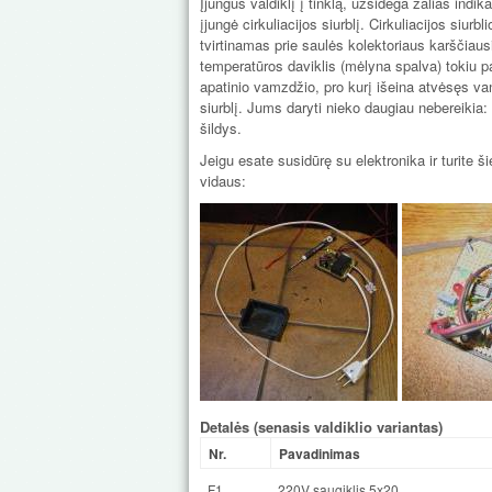
Įjungus valdiklį į tinklą, užsidega žalias indik
įjungė cirkuliacijos siurblį. Cirkuliacijos siu
tvirtinamas prie saulės kolektoriaus karščiaus
temperatūros daviklis (mėlyna spalva) tokiu pa
apatinio vamzdžio, pro kurį išeina atvėsęs vand
siurblį. Jums daryti nieko daugiau nebereikia: 
šildys.
Jeigu esate susidūrę su elektronika ir turite ši
vidaus:
Detalės (senasis valdiklio variantas)
Nr.
Pavadinimas
F1
220V saugiklis 5x20