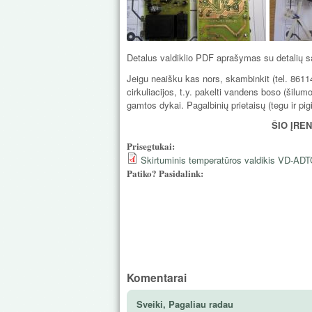
Detalus valdiklio PDF aprašymas su detalių 
Jeigu neaišku kas nors, skambinkit (tel. 86114
cirkuliacijos, t.y. pakelti vandens boso (šilum
gamtos dykai. Pagalbinių prietaisų (tegu ir pig
ŠIO ĮRE
Prisegtukai:
Skirtuminis temperatūros valdikis VD-ADT
Patiko? Pasidalink:
Komentarai
Sveiki, Pagaliau radau