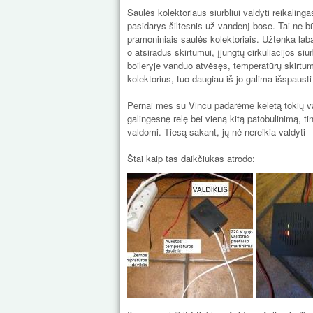
Saulės kolektoriaus siurbliui valdyti reikalinga
pasidarys šiltesnis už vandenį bose. Tai ne bū
pramoniniais saulės kolektoriais. Užtenka labai
o atsiradus skirtumui, įjungtų cirkuliacijos siur
boileryje vanduo atvėsęs, temperatūrų skirtum
kolektorius, tuo daugiau iš jo galima išspausti
Pernai mes su Vincu padarėme keletą tokių va
galingesnę relę bei vieną kitą patobulinimą, tin
valdomi. Tiesą sakant, jų nė nereikia valdyti - į
Štai kaip tas daikčiukas atrodo: