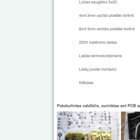
Lizdas saugikliui 5x20
4vnt 3mm varžtai plokštei tvirtinti
8vnt 3mm veržlės plokštei tvirtinti
220V maitinimo laidas
Laidas termorezistoriams
Laidų juosta montažui
Kištukas
Patobulintas valdiklis, surinktas ant PCB 