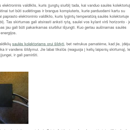
s elektroninis valdiklis, kuris įjungtų siurblį tada, kai vanduo saulės kolektoriu
tinai turi būti sudėtingas ir brangus kompiuteris, kurie parduodami kartu su
 paprasto elektroninio valdiklio, kuris lygintų temperatūrą saulės kolektoriuje 
blį. Tas skirtumas gali atsirasti anksti rytą, saulei vos kylant virš horizonto - j
as jau gali būti pakankamas siurbliui išjungti. Kuo geriau aušinamas saulės
 energijos.
ldiklių
saulės kolektoriams orui šildyti
, bet netrukus pamatėme, kad jie, įdėj
ka ir vandens šildymui. Jie labai tikslūs (reaguoja į kelių laipsnių skirtumą), l
jungei, ir gali pamiršti.