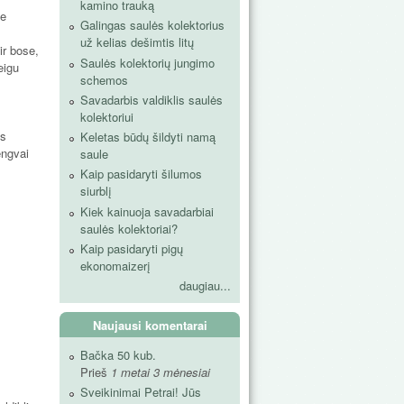
kamino trauką
je
Galingas saulės kolektorius
už kelias dešimtis litų
ir bose,
Saulės kolektorių jungimo
eigu
schemos
Savadarbis valdiklis saulės
kolektoriui
us
Keletas būdų šildyti namą
engvai
saule
Kaip pasidaryti šilumos
siurblį
Kiek kainuoja savadarbiai
saulės kolektoriai?
Kaip pasidaryti pigų
ekonomaizerį
daugiau...
Naujausi komentarai
Bačka 50 kub.
Prieš
1 metai 3 mėnesiai
Sveikinimai Petrai! Jūs