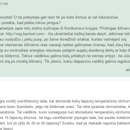
 21:49
uoliai! O tai prekyboje gali rasti tik po kelis šimtus ar net tūkstančius
 poreikis, kad plėšia tokius pinigus?
tarijais (apie tokį statinį sužinojau iš Kurdiumovo knygos "Protingas šiltnami
tai:
http://veg.baxtool.com/
- čia ukrainiečiai kažką bando daryti, aiškinasi tok
 su nuolydžiu į pietų pusę, po žeme išvedžioti ortakiai, kuriais varinėjant orą
į ar vėsinamas šiltnamio oras vasarą) realias galimybes (manau, kad Jūsų blo
aip su minimaliais energijos resursais pailginti augalų duodamą derlių ar kaip i
 šildymo). Tokius valdiklius galima būtų pritaikyti ne vienoje srityje - be Jūs
jant orą po minėtą šiltnamį. Tik įdomu, kokiu diapazonu valdiklį galima reguliuo
at
ungia siurblį (ventiliatorių) tada, kai atsiranda kelių laipsnių temperatūros skirtu
ens boso (kambario, jeigu tai šildomas oras). Tai nėra įprastas termostatas, k
eratūros. Tai valdiklis, kuris sureaguoja nuo atsiradusio temperatūrų skirtumo
15 laipsnių šilumos, tai tegu ventiliatoriai įsijungia tada, kai saulės kolektor
ti, kol jis įšils iki 20 ar 30 laipsnių? Svarbu, kad jis niekada nepučia šaltesn
s boso).