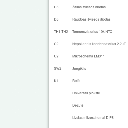
D5
Žalias šviesos diodas
D6
Raudoas šviesos diodas
TH1,TH2
Termorezistorius 10k NTC
C2
Nepoliarinis kondensatorius 2.2uF
U2
Mikroschema LM311
SW2
Jungiklis
K1
Relė
Universali plokštė
Dėžutė
Lizdas mikroschemai DIP8