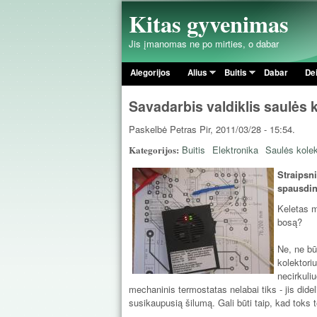
Kitas gyvenimas
Jis įmanomas ne po mirties, o dabar
Alegorijos
Alius
Buitis
Dabar
De
Pagrindinis meniu
Savadarbis valdiklis saulės k
Paskelbė
Petras
Pir, 2011/03/28 - 15:54.
Kategorijos:
Buitis
Elektronika
Saulės kolek
Straipsni
spausdin
Keletas m
bosą?
Ne, ne bū
kolektori
necirkuliu
mechaninis termostatas nelabai tiks - jis didel
susikaupusią šilumą. Gali būti taip, kad toks 