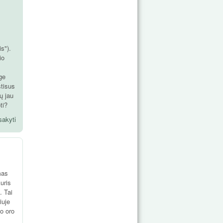
s").
io
ge
štisus
ų jau
ti?
sakyti
mas
uris
. Tai
iuje
io oro