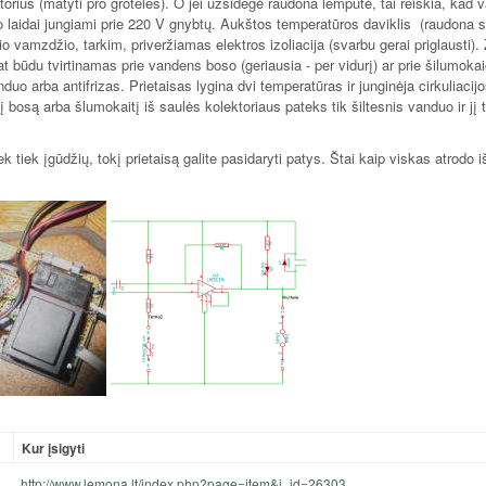
atorius (matyti pro groteles). O jei užsidegė raudona lemputė, tai reiškia, kad v
rblio laidai jungiami prie 220 V gnybtų. Aukštos temperatūros daviklis (raudona 
io vamzdžio, tarkim, priveržiamas elektros izoliacija (svarbu gerai priglausti)
t būdu tvirtinamas prie vandens boso (geriausia - per vidurį) ar prie šilumokai
uo arba antifrizas. Prietaisas lygina dvi temperatūras ir junginėja cirkuliacij
į bosą arba šlumokaitį iš saulės kolektoriaus pateks tik šiltesnis vanduo ir jį t
ek tiek įgūdžių, tokį prietaisą galite pasidaryti patys. Štai kaip viskas atrodo i
Kur įsigyti
http://www.lemona.lt/index.php?page=item&i_id=26303