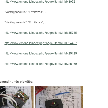
http://www.lemona.lt/index.php?page=item&i_id=40721
"Varžtų pasaulis", "Ermitažas", ...
"Varžtų pasaulis", "Ermitažas", ...
http://www.lemona.lt/index.php?page=item&i_id=35785
http://www.lemona.lt/index.php?page=item&i_id=24457
http://www.lemona.lt/index.php?page=item&i_id=25125
http://www.lemona.lt/index.php?page=item&i_id=28260
spausdintinės plokštės: