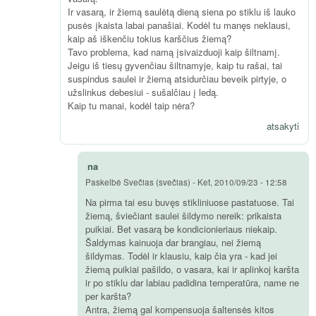
Ir vasarą, ir žiemą saulėtą dieną siena po stiklu iš lauko
pusės įkaista labai panašiai. Kodėl tu manęs neklausi,
kaip aš iškenčiu tokius karščius žiemą?
Tavo problema, kad namą įsivaizduoji kaip šiltnamį.
Jeigu iš tiesų gyvenčiau šiltnamyje, kaip tu rašai, tai
suspindus saulei ir žiemą atsidurčiau beveik pirtyje, o
užslinkus debesiui - sušalčiau į ledą.
Kaip tu manai, kodėl taip nėra?
atsakyti
na
Paskelbė
Svečias (svečias)
-
Ket, 2010/09/23 - 12:58
Na pirma tai esu buvęs stikliniuose pastatuose. Tai
žiemą, šviečiant saulei šildymo nereik: prikaista
puikiai. Bet vasarą be kondicionieriaus niekaip.
Šaldymas kainuoja dar brangiau, nei žiemą
šildymas. Todėl ir klausiu, kaip čia yra - kad jei
žiemą puikiai pašildo, o vasara, kai ir aplinkoj karšta
ir po stiklu dar labiau padidina temperatūra, name ne
per karšta?
Antra, žiemą gal kompensuoja šaltensės kitos