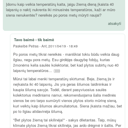
Įdomu kaip veikia temperatūrų kaita, jaigu žiemą dieną įkaista 40
laipsnių o naktį nukrenta iki minusinės temperatūros, kaži ar mūro
siena nenukentės? nereikės po poros metų mūryti naujai?
atsakyti
Tavo baimė - tik baimė
Paskelbė
Petras
-
Ant, 2011/04/19 - 18:49
Po poros metų tikrai nereikės - maniškiai tokiu būdu veikia daug
ilgiau, negu pora metų. Esu girdėjęs daugybę fobijų, kurias
žmonėms kelia saulės kolektoriai, bet kad plytos subirtų nuo 40
laipsnių temperatūros... :)))))
Mūrui tai labai menki temperatūrų skirtumai. Beje, žiemą jis ir
neįkaista iki 40 laipsnių. Jis yra geras šilumos laidininkas ir
kaupia šilumą savyje. Todėl, darant pasyviuosius saulės
kolektorius mediniams namui, rekomenduojama šalia medinės
sienos be oro tarpo sumūryti vienos plytos storio mūrinę sieną,
kuri veiktų kaip šilumos akumuliatorius. Siena įkaista mažiau, bet
po to ilgiau atidavinėja šilumą.
"Bet plytos žiemą tai skilinėja!" - sakys diletantas. Taip, mūsų
klimate plytos žiemą tikrai skilinėja, jas ardo drėgmė ir šaltis. Per