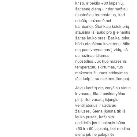
kristi, ir bekilo +30 laipsnių,
šaltesnę dieną - ir dar mažiau
(nustačiau termostatus, kad
nebūtų mažesnė nei
kambario). Štai kaip kolektorių
ataušina iš lauko pro jį einantis
šaltas lauko oras! Bet kai tokiu
būdu ataušinau kolektorių, šiltą
orą parsivarydamas į vidų, aš
sumažinau šilumos
nuostolius.Juk kuo mažesnis
temperatūrų skirtumas, tuo
mažesnis šilumos atidavimas
(čia kaip ir su elektros įtampa).
Jeigu karštą orą varyčiau vidun
ir vasarą, tikrai pasidaryčiau
pirtį. Bet vasarą išjungiu
ventiliatorius ir uždarau
žaliuzes. Siena įkaista tik iš
lauko pusės, kažkoks
nedidelis jos sluoksnis būna
+50 ir +60 laipsnių, bet medinė
siena juk ne palapinės