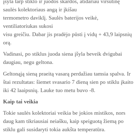
įšyla tarp stiklo ir juodos skardos, atidariau viršutinę
saulės kolektoriaus angą ir įkišau
termometro daviklį. Saulės baterijos veikė,
ventiliatoriukas sukosi
visu greičiu. Dabar jis pradėjo pūsti į vidų + 43,9 laipsnių
orą.
Vadinasi, po stiklus juoda siena įšyla beveik dvigubai
daugiau, negu geltona.
Geltonąją sieną praeitą vasarą perdažiau tamsia spalva. Ir
štai rezultatas: šiemet svasario 7 dieną sien po stiklu įkaito
iki 42 laaipsnių. Lauke tuo metu buvo -8.
Kaip tai veikia
Tokie saulės kolektoriai veikia be jokios mistikos, nors
daug kam tikriausiai neiašku, kaip speiguotą žiemą po
stiklu gali susidaryti tokia aukšta temperatūra.