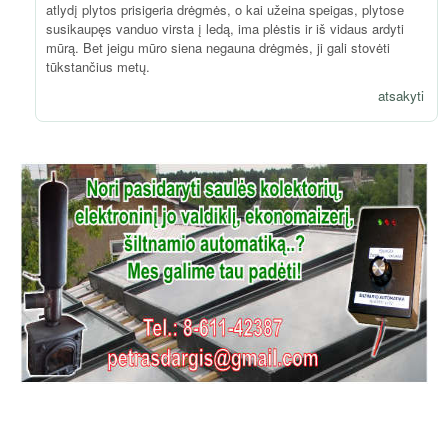
atlydį plytos prisigeria drėgmės, o kai užeina speigas, plytose
susikaupęs vanduo virsta į ledą, ima plėstis ir iš vidaus ardyti
mūrą. Bet jeigu mūro siena negauna drėgmės, ji gali stovėti
tūkstančius metų.
atsakyti