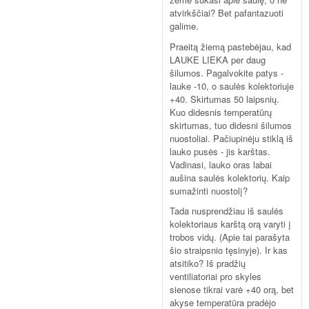
atvirkščiai? Bet pafantazuoti
galime.
Praeitą žiemą pastebėjau, kad
LAUKE LIEKA per daug
šilumos. Pagalvokite patys -
lauke -10, o saulės kolektoriuje
+40. Skirtumas 50 laipsnių.
Kuo didesnis temperatūrų
skirtumas, tuo didesni šilumos
nuostoliai. Pačiupinėju stiklą iš
lauko pusės - jis karštas.
Vadinasi, lauko oras labai
aušina saulės kolektorių. Kaip
sumažinti nuostolį?
Tada nusprendžiau iš saulės
kolektoriaus karštą orą varyti į
trobos vidų. (Apie tai parašyta
šio straipsnio tęsinyje). Ir kas
atsitiko? Iš pradžių
ventiliatoriai pro skyles
sienose tikrai varė +40 orą, bet
akyse temperatūra pradėjo