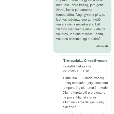
namuose, daro kažką, jam geriau
žinoti, kokia jo namuose
temperatūra. Negi gyvens pirtyje.
Bet va, mėginau suprati, kodėl
vasarą siena neperkaista. Dėl
žiemos man kaip ir aišku - ateina
vakaras, ir siena ataušta. Išeitų,
vasaros naktimis irgi ataušta?
atsakyti
Tikriausiai... O kodėl vasarą
Paskelbė
Petras
-
Ket,
2010/09/23 - 18:49
Tikriausiai... O kodėl vasarą
turėtų neataušti, jeigu susidaro
temperatūrų skirtumai? Ir kodėl
šiluma turėtų eiti pro sieną, o
ne pro stiklą, jei sienos
šiluminė varža daugelį kartų
didesnė?