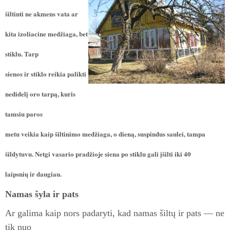
šiltinti ne akmens vata ar
kita izoliacine medžiaga, bet
stiklu. Tarp
sienos ir stiklo reikia palikti
nedidelį oro tarpą, kuris
tamsiu paros
metu veikia kaip šiltinimo medžiaga, o dieną, suspindus saulei, tampa
šildytuvu. Netgi vasario pradžioje siena po stiklu gali įšilti iki 40
laipsnių ir daugiau.
Namas šyla ir pats
Ar galima kaip nors padaryti, kad
namas šiltų ir pats — ne
tik nuo