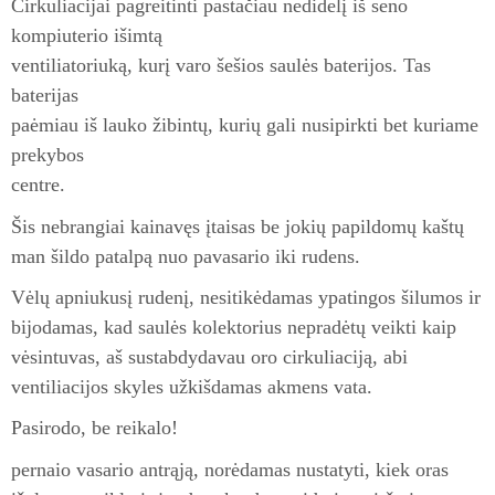
Cirkuliacijai pagreitinti pastačiau nedidelį iš seno
kompiuterio išimtą
ventiliatoriuką, kurį varo šešios saulės baterijos. Tas
baterijas
paėmiau iš lauko žibintų, kurių gali nusipirkti bet kuriame
prekybos
centre.
Šis nebrangiai kainavęs įtaisas be jokių papildomų kaštų
man šildo patalpą nuo pavasario iki rudens.
Vėlų apniukusį rudenį, nesitikėdamas ypatingos šilumos ir
bijodamas, kad saulės kolektorius nepradėtų veikti kaip
vėsintuvas, aš sustabdydavau oro cirkuliaciją, abi
ventiliacijos skyles užkišdamas akmens vata.
Pasirodo, be reikalo!
pernaio vasario antrąją, norėdamas nustatyti, kiek oras