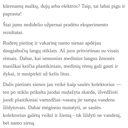
kūrenamų malkų, dujų arba elektros? Taip, tai labai pigu ir
paprasta!
Štai jums nedidelio užpernai pradėto eksperimento
rezultatai.
Rudenį pietinę ir vakarinę namo sienas apdėjau
daugiabučių langų stiklais. Aš juos pritvirtinau su visais
rėmais. Dabar, kai senuosius medinius langus žmonės
masiškai keičia plastikiniais, medinių rėmų gali gauti ir
dykai, ir nusipirkti už kelis litus.
Dalis pietinės sienos jau veikė kaip saulės kolektorius —
ten po stiklu prikalta juodai nudažyta skarda, išvedžioti
juodi plastikiniai vamzdžiai–vasarą jie tampa vandens
šildytuvais. Dabar mėginsiu nustatyti, ar saulės
kolektorius galėtų veikti ir žiemą - tik šildyti ne vandenį,
bet namo sieną.