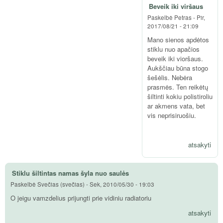
Beveik iki viršaus
Paskelbė
Petras
-
Pir,
2017/08/21 - 21:09
Mano sienos apdėtos
stiklu nuo apačios
beveik iki vioršaus.
Aukščiau būna stogo
šešėlis. Nebėra
prasmės. Ten reikėtų
šiltinti kokiu polistiroliu
ar akmens vata, bet
vis neprisiruošiu.
atsakyti
Stiklu šiltintas namas šyla nuo saulės
Paskelbė
Svečias (svečias)
-
Sek, 2010/05/30 - 19:03
O jeigu vamzdelius prijungti prie vidiniu radiatoriu
atsakyti