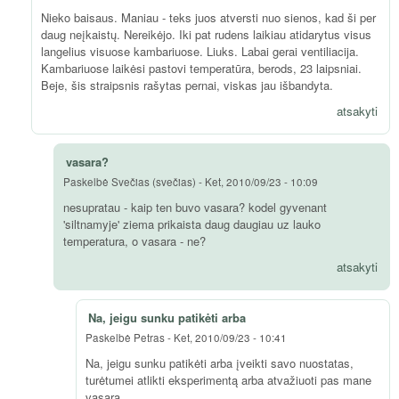
Nieko baisaus. Maniau - teks juos atversti nuo sienos, kad ši per
daug neįkaistų. Nereikėjo. Iki pat rudens laikiau atidarytus visus
langelius visuose kambariuose. Liuks. Labai gerai ventiliacija.
Kambariuose laikėsi pastovi temperatūra, berods, 23 laipsniai.
Beje, šis straipsnis rašytas pernai, viskas jau išbandyta.
atsakyti
vasara?
Paskelbė
Svečias (svečias)
-
Ket, 2010/09/23 - 10:09
nesupratau - kaip ten buvo vasara? kodel gyvenant
'siltnamyje' ziema prikaista daug daugiau uz lauko
temperatura, o vasara - ne?
atsakyti
Na, jeigu sunku patikėti arba
Paskelbė
Petras
-
Ket, 2010/09/23 - 10:41
Na, jeigu sunku patikėti arba įveikti savo nuostatas,
turėtumei atlikti eksperimentą arba atvažiuoti pas mane
vasarą.