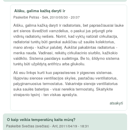
Aišku, galima kažką daryti ir
Paskelbė
Petras
-
Sek, 2010/05/30 - 20:07
Aišku, galima kažką daryti ir radiatoriais, bet paprasčiausiai lauke
ant sienos išvedžioti vamzdelius, o paskui jus prijungti prie
vidinių radiatorių neišeis. Norint, kad vyktų natūrali cirkuliacija,
radiatoriai turėtų būti gerokai aukščiau už saulės kolektorius,
mano atveju - kažkur palubėj. Aukštai pakabintas radiatorius -
menka nauda. Vadinasi, reikėtų cirkuliacinio siurblio, kažkokio
valdiklio. Sistema pasidarys sudėtinga. Be to, šildymo sistema
turėtų būti užpildytą antifrizu arba gliukoliu.
Aš esu linkęs kurti kuo paprastesnes ir pigesnes sistemas.
Išpjoviau sienose ventiliacijos skyles, pastačiau ventiliatorius,
palyginamuosius termostatus. Vakarinėje sienoje ventiliatorius
suka saulės baterijos - visai nereikia termostatų. Skaitykite
straipsnio tęsinį - ten viskas aprašyta.
atsakyti
O kaip veikia temperatūrų kaita mūrą?
Paskelbė
Svečias (svečias)
-
Ant, 2011/04/19 - 18:31