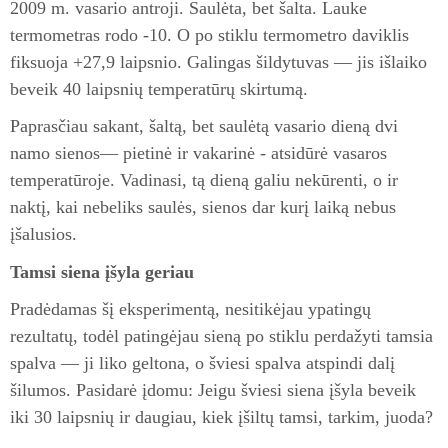
2009 m. vasario antroji. Saulėta, bet šalta. Lauke
termometras rodo -10. O po stiklu termometro daviklis
fiksuoja +27,9 laipsnio. Galingas šildytuvas — jis išlaiko
beveik 40 laipsnių temperatūrų skirtumą.
Paprasčiau sakant, šaltą, bet saulėtą vasario dieną dvi
namo sienos— pietinė ir vakarinė - atsidūrė vasaros
temperatūroje. Vadinasi, tą dieną galiu nekūrenti, o ir
naktį, kai nebeliks saulės, sienos dar kurį laiką nebus
įšalusios.
Tamsi siena įšyla geriau
Pradėdamas šį eksperimentą, nesitikėjau ypatingų
rezultatų, todėl patingėjau sieną po stiklu perdažyti tamsia
spalva — ji liko geltona, o šviesi spalva atspindi dalį
šilumos. Pasidarė įdomu: Jeigu šviesi siena įšyla beveik
iki 30 laipsnių ir daugiau, kiek įšiltų tamsi, tarkim, juoda?