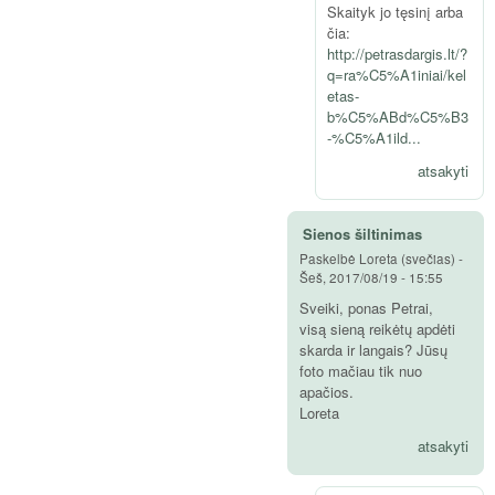
Skaityk jo tęsinį arba
čia:
http://petrasdargis.lt/?
q=ra%C5%A1iniai/kel
etas-
b%C5%ABd%C5%B3
-%C5%A1ild...
atsakyti
Sienos šiltinimas
Paskelbė
Loreta (svečias)
-
Šeš, 2017/08/19 - 15:55
Sveiki, ponas Petrai,
visą sieną reikėtų apdėti
skarda ir langais? Jūsų
foto mačiau tik nuo
apačios.
Loreta
atsakyti