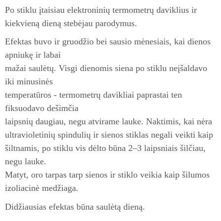
Po stiklu įtaisiau elektroninių termometrų daviklius ir
kiekvieną dieną stebėjau parodymus.
Efektas buvo ir gruodžio bei sausio mėnesiais, kai dienos
apniukę ir labai
mažai saulėtų. Visgi dienomis siena po stiklu neįšaldavo
iki minusinės
temperatūros - termometrų davikliai paprastai ten
fiksuodavo dešimčia
laipsnių daugiau, negu atvirame lauke. Naktimis, kai nėra
ultravioletinių spindulių ir sienos stiklas negali veikti kaip
šiltnamis, po stiklu vis dėlto būna 2–3 laipsniais šilčiau,
negu lauke.
Matyt, oro tarpas tarp sienos ir stiklo veikia kaip šilumos
izoliacinė medžiaga.
Didžiausias efektas būna saulėtą dieną.