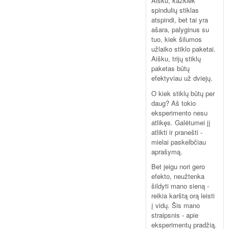
Aišku, kažkiek
spindulių stiklas
atspindi, bet tai yra
ašara, palyginus su
tuo, kiek šilumos
užlaiko stiklo paketai.
Aišku, trijų stiklų
paketas būtų
efektyviau už dviejų.
O kiek stiklų būtų per
daug? Aš tokio
eksperimento nesu
atlikęs. Galėtumei jį
atlikti ir pranešti -
mielai paskelbčiau
aprašymą.
Bet jeigu nori gero
efekto, neužtenka
šildyti mano sieną -
reikia karštą orą leisti
į vidų. Šis mano
straipsnis - apie
eksperimentų pradžią.