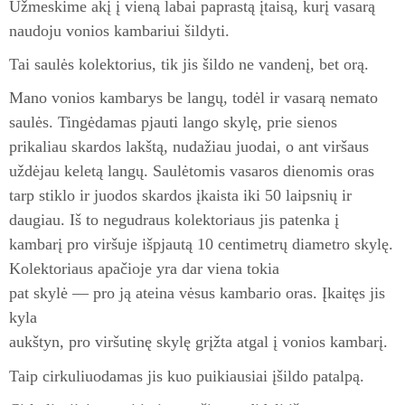
Užmeskime akį į vieną labai paprastą įtaisą, kurį vasarą
naudoju vonios kambariui šildyti.
Tai saulės kolektorius, tik jis šildo ne vandenį, bet orą.
Mano vonios kambarys be langų, todėl ir vasarą nemato
saulės. Tingėdamas pjauti lango skylę, prie sienos
prikaliau skardos lakštą, nudažiau juodai, o ant viršaus
uždėjau keletą langų. Saulėtomis vasaros dienomis oras
tarp stiklo ir juodos skardos įkaista iki 50 laipsnių ir
daugiau. Iš to negudraus kolektoriaus jis patenka į
kambarį pro viršuje išpjautą 10 centimetrų diametro skylę.
Kolektoriaus apačioje yra dar viena tokia
pat skylė — pro ją ateina vėsus kambario oras. Įkaitęs jis
kyla
aukštyn, pro viršutinę skylę grįžta atgal į vonios kambarį.
Taip cirkuliuodamas jis kuo puikiausiai įšildo patalpą.