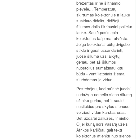
brezentas ir ne šiltnamio
plėvelė... Temperatūrų
skirtumas kolektoriuje ir lauke
susidaro didelis, didžioji
šilumos dalis tikriausiai palieka
lauke. Saulė pasislepia -
kolektorius kaip mat atvėsta.
Jeigu kolektoriai būtų dvigubo
stiklo ir gerai užsandarinti,
juose šiluma užsilaikytų
geriau, bet aš šilumos
nuostolius sumažinau kitu
būdu - ventiliatoriais žiemą
siurbdamas ją vidun.
Pastebėjau, kad mūrinė juodai
nudažyta namelio siena šilumą
užlaiko geriau, net ir saulei
nusileidus pro skyles sienose
veržiasi vidun karštas oras.
Bet uždarai žaliuzes, ir nieko.
O jei kurią nors vasarą užeis
Afrikos karščiai, gali tekti
kolektorius atlenkti nuo sienos