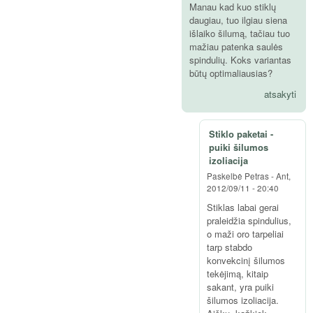
Manau kad kuo stiklų
daugiau, tuo ilgiau siena
išlaiko šilumą, tačiau tuo
mažiau patenka saulės
spindulių. Koks variantas
būtų optimaliausias?
atsakyti
Stiklo paketai -
puiki šilumos
izoliacija
Paskelbė
Petras
-
Ant,
2012/09/11 - 20:40
Stiklas labai gerai
praleidžia spindulius,
o maži oro tarpeliai
tarp stabdo
konvekcinį šilumos
tekėjimą, kitaip
sakant, yra puiki
šilumos izoliacija.