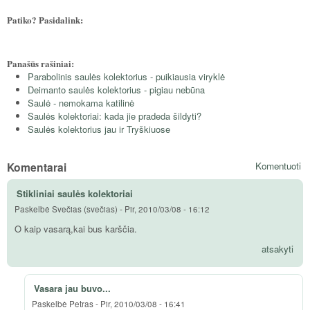
Patiko? Pasidalink:
Panašūs rašiniai:
Parabolinis saulės kolektorius - puikiausia viryklė
Deimanto saulės kolektorius - pigiau nebūna
Saulė - nemokama katilinė
Saulės kolektoriai: kada jie pradeda šildyti?
Saulės kolektorius jau ir Tryškiuose
Komentarai
Komentuoti
Stikliniai saulės kolektoriai
Paskelbė
Svečias (svečias)
-
Pir, 2010/03/08 - 16:12
O kaip vasarą,kai bus karščia.
atsakyti
Vasara jau buvo...
Paskelbė
Petras
-
Pir, 2010/03/08 - 16:41