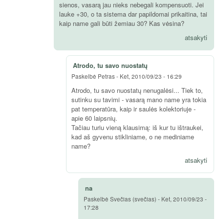
sienos, vasarą jau nieks nebegali kompensuoti. Jei
lauke +30, o ta sistema dar papildomai prikaitina, tai
kaip name gali būti žemiau 30? Kas vėsina?
atsakyti
Atrodo, tu savo nuostatų
Paskelbė
Petras
-
Ket, 2010/09/23 - 16:29
Atrodo, tu savo nuostatų nenugalėsi... Tiek to,
sutinku su tavimi - vasarą mano name yra tokia
pat temperatūra, kaip ir saulės kolektoriuje -
apie 60 laipsnių.
Tačiau turiu vieną klausimą: iš kur tu ištraukei,
kad aš gyvenu stikliniame, o ne mediniame
name?
atsakyti
na
Paskelbė
Svečias (svečias)
-
Ket, 2010/09/23 -
17:28