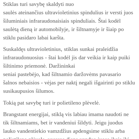
Stiklas turi savybę skaldyti nuo
saulės ateinančius ultravioletinius spindulius ir versti juos
šiluminiais infraraudonaisiais spinduliais. Štai kodėl
saulėtą dieną ir automobilyje, ir šiltnamyje ir šiaip po
stiklu pasidaro labai karšta.
Suskaldęs ultravioletinius, stiklas sunkai praleidžia
infraraudonuosius - štai kodėl jis dar veikia ir kaip puiki
šiltinimo priemonė. Daržininkai
seniai pastebėjo, kad šiltnamio daržovėms pavasario
šalnos nebaisios - vėjas per naktį negali išgairinti po stiklu
susikaupusios šilumos.
Tokią pat savybę turi ir polietileno plėvelė.
Brangstant energijai, stiklą vis labiau imama naudoti ne
tik šiltnamiams, bet ir vandeniui šildyti. Jeigu juodus
lauko vandentiekio vamzdžius apdengsime stiklu arba