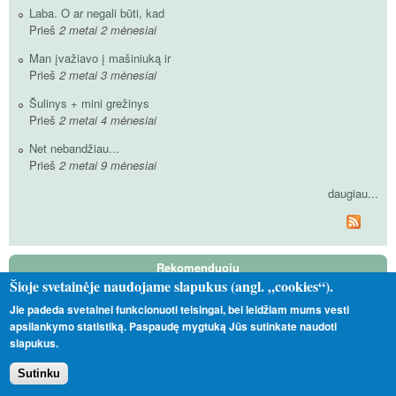
Laba. O ar negali būti, kad
Prieš
2 metai 2 mėnesiai
Man įvažiavo į mašiniuką ir
Prieš
2 metai 3 mėnesiai
Šulinys + mini grežinys
Prieš
2 metai 4 mėnesiai
Net nebandžiau...
Prieš
2 metai 9 mėnesiai
daugiau...
Rekomenduoju
Šioje svetainėje naudojame slapukus (angl. „cookies“).
Jie padeda svetainei funkcionuoti teisingai, bei leidžiam mums vesti
Tas Toks Kitoks
apsilankymo statistiką. Paspaudę mygtuką Jūs sutinkate naudoti
Vadinamieji satanistai
slapukus.
Nepavėjui
Sutinku