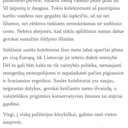
polietileno plėvele, vasaros dieną vanduo juose įkais iki
50 laipsnių ir daugiau. Tokiu kolektoriumi aš pasirūpinu
karšto vandens nuo gegužės iki lapkričio, už tai nei
šilumos, nei elektros tinklams nemokėdamas nė sudilusio
cento. Nebėra abejonės, kad stiklu apšiltintas namas dabar
gerokai sumažins šildymo išlaidas.
Stikliniai saulės kolektoriai šiuo metu labai sparčiai plinta
po visą Europą, tik Lietuvoje jie tebėra didelė retenybė.
Dėl to gali būti kalta ne tik valstybės politika, tarnaujanti
energetikų monopolijoms ir nepalaikanti pačios pigiausios
ir švariausios ergetikos. Saulės kolektoriai yra naujas,
neįprastas dalykas, gerokai keičiantis namo išvaizdą, o
valstietiškos prigimties konservatyvius žmones tai stipriai
gąsdina.
Visgi, į viską pažiūrėjus kūrybiškai, galima rasti vietos
naujovei,