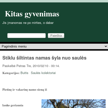
Pereiti į pagrindinį turinį
Kitas gyvenimas
Jis įmanomas ne po mirties, o dabar
Paieška
Paieškos forma
Pagrindinis meniu
Stiklu šiltintas namas šyla nuo saulės
Paskelbė
Petras
Tre, 2010/02/10 - 00:14.
Kategorijos:
Buitis
Saulės kolektoriai
Pietinę ir vakarinę namo sieną iš
lauko geriausia