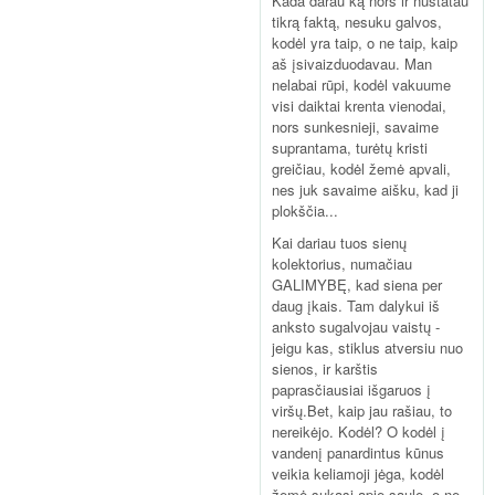
Kada darau ką nors ir nustatau
tikrą faktą, nesuku galvos,
kodėl yra taip, o ne taip, kaip
aš įsivaizduodavau. Man
nelabai rūpi, kodėl vakuume
visi daiktai krenta vienodai,
nors sunkesnieji, savaime
suprantama, turėtų kristi
greičiau, kodėl žemė apvali,
nes juk savaime aišku, kad ji
plokščia...
Kai dariau tuos sienų
kolektorius, numačiau
GALIMYBĘ, kad siena per
daug įkais. Tam dalykui iš
anksto sugalvojau vaistų -
jeigu kas, stiklus atversiu nuo
sienos, ir karštis
paprasčiausiai išgaruos į
viršų.Bet, kaip jau rašiau, to
nereikėjo. Kodėl? O kodėl į
vandenį panardintus kūnus
veikia keliamoji jėga, kodėl
žemė sukasi apie saulę, o ne