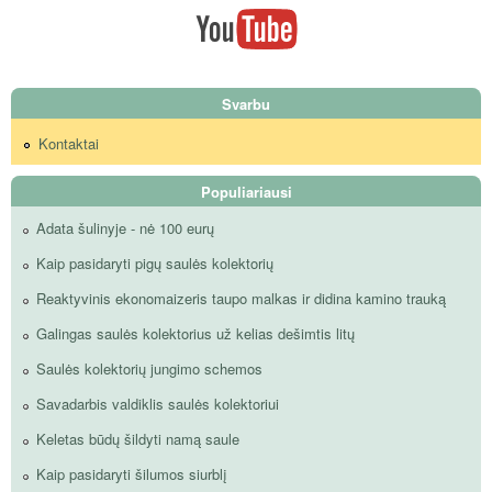
Svarbu
Kontaktai
Populiariausi
Adata šulinyje - nė 100 eurų
Kaip pasidaryti pigų saulės kolektorių
Reaktyvinis ekonomaizeris taupo malkas ir didina kamino trauką
Galingas saulės kolektorius už kelias dešimtis litų
Saulės kolektorių jungimo schemos
Savadarbis valdiklis saulės kolektoriui
Keletas būdų šildyti namą saule
Kaip pasidaryti šilumos siurblį