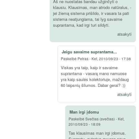
Aš ne nuostatas bandau užginčyti o
klausiu. Klausimas, man atrodo natūralus, -
jei žiemą sistema prišildo, ir vasara ta pati
sistema neatjungiama, tai lyg savaime
suprantama, kad irgi turi sildyti.
atsakyti
Jeigu savaime suprantama...
Paskelbė
Petras
-
Ket, 2010/09/23 - 17:38
Viskas yra taip, kaip ir savaime
suprantama - vasarą mano namuose
yra kaip saulės kolektoriuje, maždaug
60 laipsnių šilumos. Dabar gerai? :))
atsakyti
Man irgi įdomu
Paskelbė
Svečias (svečias)
-
Ket,
2010/09/23 - 18:09
Tas klausimas man irgi įdomus.
Suprantu, autorius gyvena savo