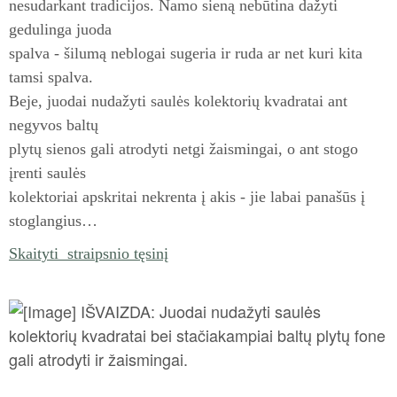
nesudarkant tradicijos. Namo sieną nebūtina dažyti
gedulinga juoda
spalva - šilumą neblogai sugeria ir ruda ar net kuri kita
tamsi spalva.
Beje, juodai nudažyti saulės kolektorių kvadratai ant
negyvos
baltų
plytų sienos gali atrodyti netgi žaismingai, o ant stogo
įrenti saulės
kolektoriai apskritai nekr
enta į akis - jie labai panašūs į
stoglangius…
Skaityti straipsnio tęsinį
IŠVAIZDA: Juodai nudažyti saulės
kolektorių kvadratai bei stačiakampiai baltų plytų fone
gali atrodyti ir žaismingai.