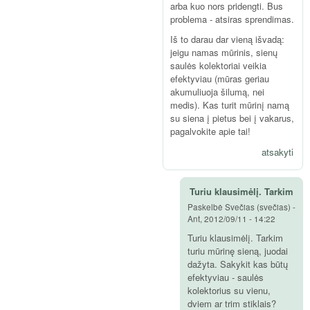
arba kuo nors pridengti. Bus
problema - atsiras sprendimas.
Iš to darau dar vieną išvadą:
jeigu namas mūrinis, sienų
saulės kolektoriai veikia
efektyviau (mūras geriau
akumuliuoja šilumą, nei
medis). Kas turit mūrinį namą
su siena į pietus bei į vakarus,
pagalvokite apie tai!
atsakyti
Turiu klausimėlį. Tarkim
Paskelbė
Svečias (svečias)
-
Ant, 2012/09/11 - 14:22
Turiu klausimėlį. Tarkim
turiu mūrinę sieną, juodai
dažyta. Sakykit kas būtų
efektyviau - saulės
kolektorius su vienu,
dviem ar trim stiklais?