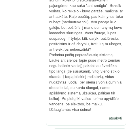
pajungėme, kap sako "ant smūgio". Beveik
viskas, ko reikėjo - buvo garaže, malkinėj ar
ant aukšto. Kaip bebūtų, pas kaimynus teko
nubėgt (parduotuvė toli). Visi padėjo kuo
galėjo, bet požiūris į mano sumanymą buvo
laaaaabai skirtingas. Vieni žiūrėjo, lūpas
suspaudę, ir tylėjo, kiti: daryk, pažiūrėsiu,
pasiteisins ir aš darysiu, treti: ką tu ubagas,
ant elektros nebeuždirbi?
Padariau pačią paprasčiausią sistemą.
Lauke ant sienos (apie puse metro žemiau
negu boileris vonioj) pakabinau švediško
tipo langą (tie susukami), vitoj vieno stiklo
skarda, į tarpą bliekinį radiatorių, vidus
nudažytas juodai, per sieną į vonią guminiai
storasieniai, su kordu šlangai, namo
apšildymo sistemą užsukau, palikau tik
boilerį. Po pietų iki valios turime apyšilčio
vandens, be elektros, be malkų.
Džiaugiamės visa šeima!
atsakyti