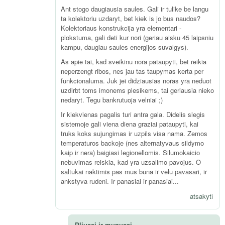
Ant stogo daugiausia saules. Gali ir tulike be langu
ta kolektoriu uzdaryt, bet kiek is jo bus naudos?
Kolektoriaus konstrukcija yra elementari -
plokstuma, gali deti kur nori (geriau aisku 45 laipsniu
kampu, daugiau saules energijos suvalgys).
As apie tai, kad sveikinu nora pataupyti, bet reikia
neperzengt ribos, nes jau tas taupymas kerta per
funkcionaluma. Juk jei didziausias noras yra neduot
uzdirbt toms imonems plesikems, tai geriausia nieko
nedaryt. Tegu bankrutuoja velniai ;)
Ir kiekvienas pagalis turi antra gala. Didelis slegis
sistemoje gali viena diena graziai pataupyti, kai
truks koks sujungimas ir uzpils visa nama. Zemos
temperaturos backoje (nes alternatyvaus sildymo
kaip ir nera) baigiasi legionellomis. Silumokaicio
nebuvimas reiskia, kad yra uzsalimo pavojus. O
saltukai naktimis pas mus buna ir velu pavasari, ir
ankstyva rudeni. Ir panasiai ir panasiai...
atsakyti
Pliusai ir munusai