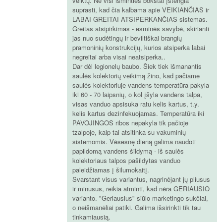
veiktų. Ne visi išminties bokštai įstengia
suprasti, kad čia kalbama apie VEIKIANČIAS ir
LABAI GREITAI ATSIPERKANČIAS sistemas.
Greitas atsipirkimas - esminės savybė, skirianti
jas nuo sudėtingų ir beviltiškai brangių
pramoninių konstrukcijų, kurios atsiperka labai
negreitai arba visai neatsiperka..
Dar dėl legionelų baubo. Šiek tiek išmanantis
saulės kolektorių veikimą žino, kad pačiame
saulės kolektoriuje vandens temperatūra pakyla
iki 60 - 70 laipsnių, o kol įšyla vandens talpa,
visas vanduo apsisuka ratu kelis kartus, t.y.
kelis kartus dezinfekuojamas. Temperatūra iki
PAVOJINGOS ribos nepakyla tik pačioje
tzalpoje, kaip tai atsitinka su vakuminių
sistemomis. Vėsesnę dieną galima naudoti
papildomą vandens šildymą - iš saulės
kolektoriaus talpos pašildytas vanduo
paleidžiamas į šilumokaitį.
Svarstant visus variantus, nagrinėjant jų pliusus
ir minusus, reikia atminti, kad nėra GERIAUSIO
varianto. "Geriausius" siūlo marketingo sukčiai,
o neišmanėliai patiki. Galima išsirinkti tik tau
tinkamiausią.