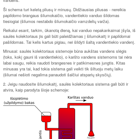
vandens.
Ši schema turi keletą pliusų ir minusų. Didžiausias pliusas - nereikia
papildomo brangaus šilumokaičio, vandentiekio vanduo šildomas
tiesiogiai (šilumos nestabdo šilumokaičio vamzdelių varža).
Reikalui esant, tarkim, ūkanotą dieną, kai vanduo nepakankaimai įšyla, iš
saulės kolektoriaus jis gali būti paleidžiamas į šilumokaitį ir papildomai
pašildomas. Tai kelis kartus pigiau, nei šildyti šaltą vandentiekio vandenį.
Minusai: saulės kolektoriaus sistemoje būna aukštas vandens slėgis
(toks, kokį gauni iš vandentiekio), o karšto vandens sistemoms tai nėra
labai saugu, reikia naudoti brangesnes ir patikimesnes jungtis. Kitas
minusas yra tai, kad tokia sistema gali veikti tik šiltuoju metų laiku
(šilumai nešioti negalima panaudoti šalčiui atsparių skysčių).
2. Jeigu naudosite šilumokaitį, saulės kolektoriaus sistema gali būti ir
atvira, kaip parodyta šioje schemoje: