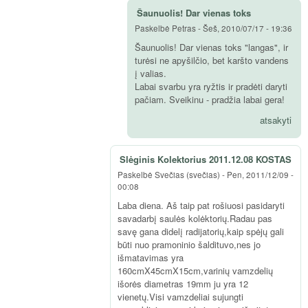
Šaunuolis! Dar vienas toks
Paskelbė
Petras
-
Šeš, 2010/07/17 - 19:36
Šaunuolis! Dar vienas toks "langas", ir
turėsi ne apyšilčio, bet karšto vandens
į valias.
Labai svarbu yra ryžtis ir pradėti daryti
pačiam. Sveikinu - pradžia labai gera!
atsakyti
Slėginis Kolektorius 2011.12.08 KOSTAS
Paskelbė
Svečias (svečias)
-
Pen, 2011/12/09 -
00:08
Laba diena. Aš taip pat rošiuosi pasidaryti
savadarbį saulės kolėktorių.Radau pas
savę gana didelį radijatorių,kaip spėjų gali
būti nuo pramoninio šaldituvo,nes jo
išmatavimas yra
160cmX45cmX15cm,varinių vamzdelių
išorės diametras 19mm ju yra 12
vienetų.Visi vamzdeliai sujungti