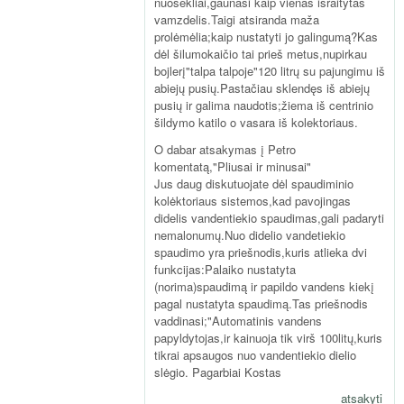
nuosekliai,gaunasi kaip vienas išraitytas
vamzdelis.Taigi atsiranda maža
prolėmėlia;kaip nustatyti jo galingumą?Kas
dėl šilumokaičio tai prieš metus,nupirkau
bojlerį"talpa talpoje"120 litrų su pajungimu iš
abiejų pusių.Pastačiau sklendęs iš abiejų
pusių ir galima naudotis;žiema iš centrinio
šildymo katilo o vasara iš kolektoriaus.
O dabar atsakymas į Petro
komentatą,"Pliusai ir minusai"
Jus daug diskutuojate dėl spaudiminio
kolėktoriaus sistemos,kad pavojingas
didelis vandentiekio spaudimas,gali padaryti
nemalonumų.Nuo didelio vandetiekio
spaudimo yra priešnodis,kuris atlieka dvi
funkcijas:Palaiko nustatyta
(norima)spaudimą ir papildo vandens kiekį
pagal nustatyta spaudimą.Tas priešnodis
vaddinasi;"Automatinis vandens
papyldytojas,ir kainuoja tik virš 100litų,kuris
tikrai apsaugos nuo vandentiekio dielio
slėgio. Pagarbiai Kostas
atsakyti