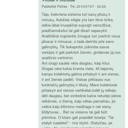
Paskelbė
Petras
-
Tre, 2010/07/07 - 20:25
Taip, kiekviena sistema turi savų pliusų ir
minusų. Aukštas slėgis yra tam tikra rizika,
reikia labai kruopščiai sujungti vamzdžius,
pradžiamoksliui tai gali iškart nepavykti.
Analitiškai mąstantis žmogus turi įvertinti visus
pliusus ir minusus, o tada derintis prie savo
galimybių. Tik bukaprotis įsikimba savos
versijos ir gali parkristi žemėn, gindamas ją nuo
analitinio vertinimo.
Ant stogo saulės nėra daugiau, kaip kitur.
Stogas nėra kokia šventa vieta. 45 laipsnių
kampu kolektorių galima pritaisyti ir ant sienos,
ir ant žemės padėti. Viskas priklauso nuo
konkrečių galimybių ir tikslų. Mano kolektoriai
pritaisyti ant sienos vertikaliai,todėl jų reikėjo
dėti daugiau, bet simbolinė kaina neturėjo jokios
reikšmės, o žiemą, kaip vėliau pamačiau, jie
veikia kaip šiltinimo medžiaga ir net sienų
šildytuvas... Bet ne visiems tai gali būti
priimtina. O kitam gali prasidėti isterija: "Tai
statyk tuaelete!" - ims klykti. Statyčiau, jei