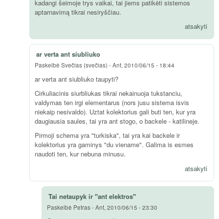
kadangi šeimoje trys vaikai, tai jiems patikėti sistemos
aptarnavimą tikrai nesiryščiau.
atsakyti
ar verta ant siubliuko
Paskelbė
Svečias (svečias)
-
Ant, 2010/06/15 - 18:44
ar verta ant siubliuko taupyti?
Cirkuliacinis siurbliukas tikrai nekainuoja tukstanciu,
valdymas ten irgi elementarus (nors jusu sistema isvis
niekaip nesivaldo). Uztat kolektorius gali buti ten, kur yra
daugiausia saules, tai yra ant stogo, o backele - katilineje.
Pirmoji schema yra "turkiska", tai yra kai backele ir
kolektorius yra gaminys "du viename". Galima is esmes
naudoti ten, kur nebuna minusu.
atsakyti
Tai netaupyk ir "ant elektros"
Paskelbė
Petras
-
Ant, 2010/06/15 - 23:30