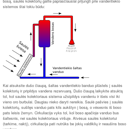
bosą, saulės kolektorių galite paprasčiausiai prijungti prie vandentiekio
sistemos štai tokiu būdu:
Kai atsuksite dušo čiaupą, šaltas vandentiekio banduo plūstels į saulės
kolektorių ir pripildys vandens rezervuarą. Dušo čiaupą laikykite atsuktą
tol, kol saulės kolektoriaus sistema užsipildys vandeniu ir išeis visi iki
vieno oro burbulai. Daugiau nieko daryti nereikia. Saulė pašvies į saulės
kolektorių, sušilęs vanduo pats kils aukštyn į bosą, o vėsesnis iš boso
pats leisis žemyn. Cirkuliacija vyks tol, kol boso apačioje vanduo bus
šaltesnis, nei saulės kolektoriaus viršuje. Atvėsus saulės kolektoriui
(tarkime, naktį), cirkuliacija pati nutrūks be jokių valdiklių ir neaušins boso