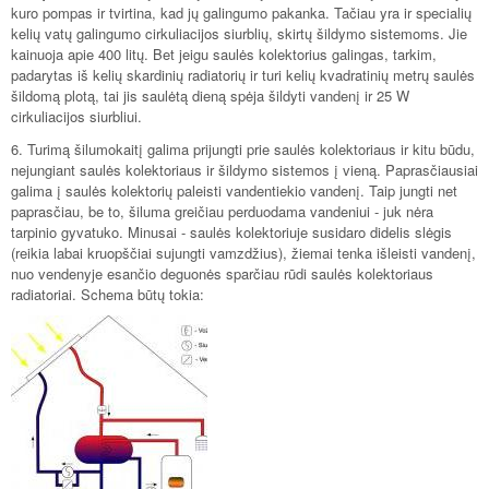
kuro pompas ir tvirtina, kad jų galingumo pakanka. Tačiau yra ir specialių
kelių vatų galingumo cirkuliacijos siurblių, skirtų šildymo sistemoms. Jie
kainuoja apie 400 litų. Bet jeigu saulės kolektorius galingas, tarkim,
padarytas iš kelių skardinių radiatorių ir turi kelių kvadratinių metrų saulės
šildomą plotą, tai jis saulėtą dieną spėja šildyti vandenį ir 25 W
cirkuliacijos siurbliui.
6. Turimą šilumokaitį galima prijungti prie saulės kolektoriaus ir kitu būdu,
nejungiant saulės kolektoriaus ir šildymo sistemos į vieną. Paprasčiausiai
galima į saulės kolektorių paleisti vandentiekio vandenį. Taip jungti net
paprasčiau, be to, šiluma greičiau perduodama vandeniui - juk nėra
tarpinio gyvatuko. Minusai - saulės kolektoriuje susidaro didelis slėgis
(reikia labai kruopščiai sujungti vamzdžius), žiemai tenka išleisti vandenį,
nuo vendenyje esančio deguonės sparčiau rūdi saulės kolektoriaus
radiatoriai. Schema būtų tokia: