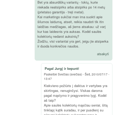
Bet yra absurdiškų variantų - tokių, kurie
niekada neatsipirks arba atsipirks po 14 metų
(prietaiso garantija - treji metai).
Kai marketingo sukčiai man ima suokti apie
šilumos laidumą, atseit, reikia naudoti tik itin
laidžias medžiagas, aš jiems atsakau: už varį
kur kas laidesnis yra auksas. Kodėl saulės
kolektorių nedarot auksinių?
Žodžiu, visi variantai yra geri, jeigu jie atsiperka
ir duoda konkrečios naudos.
atsakyti
Pagal Jurgį ir kepurė!
Paskelbė
Svečias (svečias)
-
Šeš, 2010/07/17 -
13:47
Kiekvieno požiūris į daiktus ir vertybes yra
skirtingas, nenuginčysi. Viskas daroma
pagal mąstymo ir pragyvenimo lygį. Kodėl
aš taip?
Apie saulės kolektorių mąsčiau seniai, šitą
tinklapį kątik suradau, ir per pusdienį su
sūnumi kolektorių sukonstravome ir