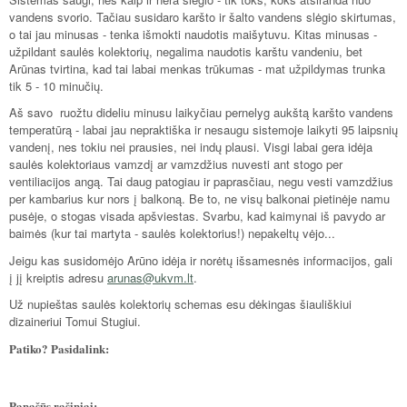
vandens svorio. Tačiau susidaro karšto ir šalto vandens slėgio skirtumas,
o tai jau minusas - tenka išmokti naudotis maišytuvu. Kitas minusas -
užpildant saulės kolektorių, negalima naudotis karštu vandeniu, bet
Arūnas tvirtina, kad tai labai menkas trūkumas - mat užpildymas trunka
tik 5 - 10 minučių.
Aš savo ruožtu dideliu minusu laikyčiau pernelyg aukštą karšto vandens
temperatūrą - labai jau nepraktiška ir nesaugu sistemoje laikyti 95 laipsnių
vandenį, nes tokiu nei prausies, nei indų plausi. Visgi labai gera idėja
saulės kolektoriaus vamzdį ar vamzdžius nuvesti ant stogo per
ventiliacijos angą. Tai daug patogiau ir paprasčiau, negu vesti vamzdžius
per kambarius kur nors į balkoną. Be to, ne visų balkonai pietinėje namu
pusėje, o stogas visada apšviestas. Svarbu, kad kaimynai iš pavydo ar
baimės (kur tai martyta - saulės kolektorius!) nepakeltų vėjo...
Jeigu kas susidomėjo Arūno idėja ir norėtų išsamesnės informacijos, gali
į jį kreiptis adresu
arunas@ukvm.lt
.
Už nupieštas saulės kolektorių schemas esu dėkingas šiauliškiui
dizaineriui Tomui Stugiui.
Patiko? Pasidalink:
Panašūs rašiniai: