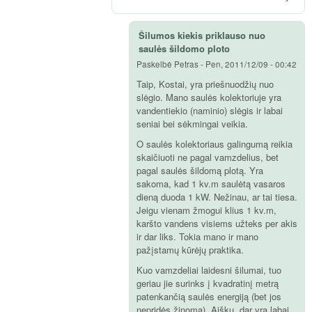
Šilumos kiekis priklauso nuo
saulės šildomo ploto
Paskelbė
Petras
-
Pen, 2011/12/09 - 00:42
Taip, Kostai, yra priešnuodžių nuo
slėgio. Mano saulės kolektoriuje yra
vandentiekio (naminio) slėgis ir labai
seniai bei sėkmingai veikia.
O saulės kolektoriaus galingumą reikia
skaičiuoti ne pagal vamzdelius, bet
pagal saulės šildomą plotą. Yra
sakoma, kad 1 kv.m saulėtą vasaros
dieną duoda 1 kW. Nežinau, ar tai tiesa.
Jeigu vienam žmogui klius 1 kv.m,
karšto vandens visiems užteks per akis
ir dar liks. Tokia mano ir mano
pažįstamų kūrėjų praktika.
Kuo vamzdeliai laidesni šilumai, tuo
geriau jie surinks į kvadratinį metrą
patenkančią saulės energiją (bet jos
nepridės,žinoma). Aišku, dar yra labai