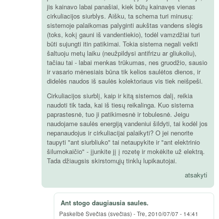
jis kainavo labai panašiai, kiek būtų kainavęs vienas
cirkuliacijos siurblys. Aišku, ta schema turi minusų:
sistemoje palaikomas palyginti aukštas vandens slėgis
(toks, kokį gauni iš vandentiekio), todėl vamzdžiai turi
būti sujungti itin patikimai. Tokia sistema negali veikti
šaltuoju metų laiku (neužpildysi antifrizu ar gliukoliu),
tačiau tai - labai menkas trūkumas, nes gruodžio, sausio
ir vasario mėnesiais būna tik kelios saulėtos dienos, ir
didelės naudos iš saulės kolektoriaus vis tiek neišpeši.
Cirkuliacijos siurblį, kaip ir kitą sistemos dalį, reikia
naudoti tik tada, kai iš tiesų reikalinga. Kuo sistema
paprastesnė, tuo ji patikimesnė ir tobulesnė. Jeigu
naudojame saulės energiją vandeniui šildyti, tai kodėl jos
nepanaudojus ir cirkuliacijai palaikyti? O jei nenorite
taupyti "ant siurbliuko" tai netaupykite ir "ant elektrinio
šilumokaičio" - įjunkite jį į rozetę ir mokėkite už elektrą.
Tada džiaugsis skirstomųjų tinklų lupikautojai.
atsakyti
Ant stogo daugiausia saules.
Paskelbė
Svečias (svečias)
-
Tre, 2010/07/07 - 14:41