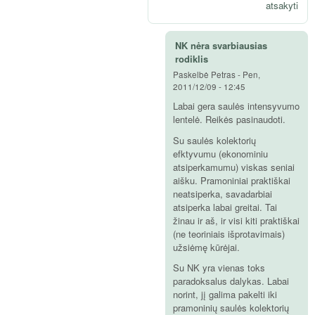
atsakyti
NK nėra svarbiausias
rodiklis
Paskelbė
Petras
-
Pen,
2011/12/09 - 12:45
Labai gera saulės intensyvumo
lentelė. Reikės pasinaudoti.
Su saulės kolektorių
efktyvumu (ekonominiu
atsiperkamumu) viskas seniai
aišku. Pramoniniai praktiškai
neatsiperka, savadarbiai
atsiperka labai greitai. Tai
žinau ir aš, ir visi kiti praktiškai
(ne teoriniais išprotavimais)
užsiėmę kūrėjai.
Su NK yra vienas toks
paradoksalus dalykas. Labai
norint, jį galima pakelti iki
pramoninių saulės kolektorių