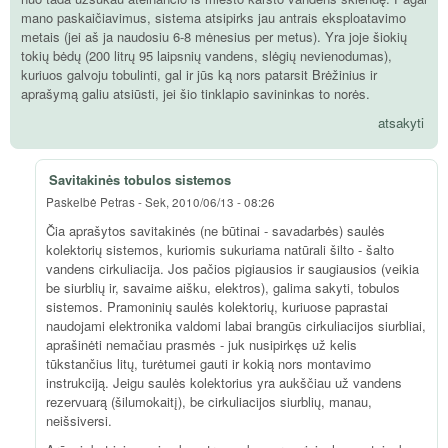
mano paskaičiavimus, sistema atsipirks jau antrais eksploatavimo
metais (jei aš ja naudosiu 6-8 mėnesius per metus). Yra joje šiokių
tokių bėdų (200 litrų 95 laipsnių vandens, slėgių nevienodumas),
kuriuos galvoju tobulinti, gal ir jūs ką nors patarsit Brėžinius ir
aprašymą galiu atsiūsti, jei šio tinklapio savininkas to norės.
atsakyti
Savitakinės tobulos sistemos
Paskelbė
Petras
-
Sek, 2010/06/13 - 08:26
Čia aprašytos savitakinės (ne būtinai - savadarbės) saulės
kolektorių sistemos, kuriomis sukuriama natūrali šilto - šalto
vandens cirkuliacija. Jos pačios pigiausios ir saugiausios (veikia
be siurblių ir, savaime aišku, elektros), galima sakyti, tobulos
sistemos. Pramoninių saulės kolektorių, kuriuose paprastai
naudojami elektronika valdomi labai brangūs cirkuliacijos siurbliai,
aprašinėti nemačiau prasmės - juk nusipirkęs už kelis
tūkstančius litų, turėtumei gauti ir kokią nors montavimo
instrukciją. Jeigu saulės kolektorius yra aukščiau už vandens
rezervuarą (šilumokaitį), be cirkuliacijos siurblių, manau,
neišsiversi.