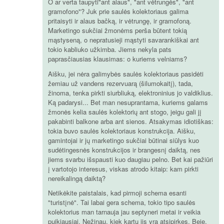
O ar verta taupyti"ant alaus", "ant vėtrungės", "ant
gramofono"? Juk prie saulės kolektoriaus galima
pritaisyti ir alaus bačką, ir vėtrungę, ir gramofoną.
Marketingo sukčiai žmonėms perša būtent tokią
mąstyseną, o nepratusieji mąstyti savarankiškai ant
tokio kabliuko užkimba. Jiems nekyla pats
paprasčiausias klausimas: o kuriems velniams?
Aišku, jei nėra galimybės saulės kolektoriaus pasidėti
žemiau už vandens rezervuarą (šilumokaitį), tada,
žinoma, tenka pirkti siurbliuką, elektroninius jo valdiklius.
Ką padarysi... Bet man nesuprantama, kuriems galams
žmonės kelia saulės kolektorių ant stogo, jeigu gali jį
pakabinti balkone arba ant sienos. Atsakymas idiotiškas:
tokia buvo saulės kolektoriaus konstrukcija. Aišku,
gamintojai ir jų marketingo sukčiai būtinai siūlys kuo
sudėtingesnės konstrukcijos ir brangesnį daiktą, nes
jiems svarbu išspausti kuo daugiau pelno. Bet kai pažiūri
į vartotojo interesus, viskas atrodo kitaip: kam pirkti
nereikalingą daiktą?
Netikėkite paistalais, kad pirmoji schema esanti
"turistįnė". Tai labai gera schema, tokio tipo saulės
kolektorius man tarnauja jau septyneri metai ir veikia
puikiausiai. Nežinau, kiek kartų jis yra atsipirkęs. Beje,