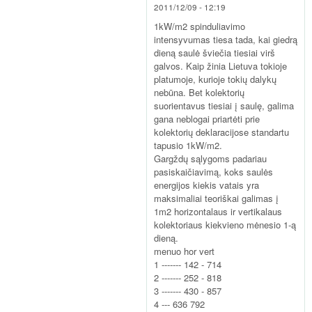
2011/12/09 - 12:19
1kW/m2 spinduliavimo
intensyvumas tiesa tada, kai giedrą
dieną saulė šviečia tiesiai virš
galvos. Kaip žinia Lietuva tokioje
platumoje, kurioje tokių dalykų
nebūna. Bet kolektorių
suorientavus tiesiai į saulę, galima
gana neblogai priartėti prie
kolektorių deklaracijose standartu
tapusio 1kW/m2.
Gargždų sąlygoms padariau
pasiskaičiavimą, koks saulės
energijos kiekis vatais yra
maksimaliai teoriškai galimas į
1m2 horizontalaus ir vertikalaus
kolektoriaus kiekvieno mėnesio 1-ą
dieną.
menuo hor vert
1 ------- 142 - 714
2 ------- 252 - 818
3 ------- 430 - 857
4 --- 636 792