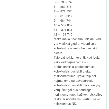
5 --- 785 674
6 --- 863 575
7 --- 871 557
8 --- 813 628
9 --- 684 744
10 -- 502 832
11 -- 301 831
12 -- 164 740
Maksimaliai teoriškai reiškia, kad
yra visiškai giedra, vidurdienis,
kolektorius orientuotas tiesiai į
pietus.
Taip pat reikia įvertinti, kad lygiai
kaip kad neįmanoma su
profesionaliais parduodamais
kolektoriais pasiekti greitą
atsiperkamumą, lygiai taip pat
neįmanoma su savadarbiais
kolektoriais pasiekti čia surašytų
vatų. Bet gal bus naudinga
norintiems turėti kažkokį atskaitos
tašką ar norintiems įvertinti savo
kolektoriaus NK.