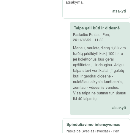
atsakyma.
atsakyti
Talpa gali būti ir didesnė
Paskelbė
Petras
-
Pen,
2011/12/09 - 11:22
Manau, saulėtą dieną 1,8 kv.m
turėtų prišildyti kokį 100 ltr, o
jei kolektorius bus gerai
apšiltintas, - ir daugiau. Jeigu
talpa stovi vertikaliai, ji galėtų
būti ir gerokai didesnė -
aukščiau laikysis karštesnis,
žemiau - vėsesnis vanduo.
Visa talpa ne būtinai turi įkaisti
iki 40 laipsnių.
atsakyti
Spinduliavimo intensyvumas
Paskelbė
Svečias (svečias)
-
Pen,