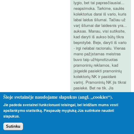
lygio, bet tai paprasčiausiai...
neapsimoka. Tarkime, saulės
kolektorius darai iš vario, kuris
labai laidus šilumai. Tačiau už
varį šilumai dar laidesnis yra...
auksas. Manau, visi sutiksite,
kad daryti iš aukso būtų tikra
beprotybė. Beje, daryti iš vario
- irgi nelabai racionalu. Vienas
mano pažįstamas meistras
buvo taip užhipnotizuotas
pramoninių reklamos, kad
įsigeidė pasiekti pramoninių
kolektorių NK ir pasidarė
varinį. Pramoninių NK jis tikrai
pasiekė. Bet ne tik. Jis
pasiekė ir pramoninių kainą.
Šioje svetainėje naudojame slapukus (angl. „cookies“).
Dabar labai ilgai ir kantriai
Jie padeda svetainei funkcionuoti teisingai, bei leidžiam mums vesti
lauks, bene tas žaisliukas
apsilankymo statistiką. Paspaudę mygtuką Jūs sutinkate naudoti
atsipirks.
slapukus.
Kūrėjams reikėtų žinoti, kad
NK yra toli ne vienintelis ir ne
Sutinku
pats svarbiausias rodiklis.