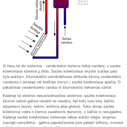
Iš tiesų tai dvi sistemos - vandentiekio sistema tiekia vandenį, o saulės
kolektoriaus sistema jį šildo. Saulės kolektoriaus skystis sušilęs pats
kyla aukštyn, šilumokaičio vamdzdeliuose atiduoda šilumą vandentiekio
vandeniui ir atvėsęs vėl leidžiasi žemyn į saulės kolektoriaus apačią. O
pakaitintas vendentiuekio vanduo iš šilumokaičio tiekiamas vartoti.
Kadangi tai atskiros nesusisiekiančios sistemos, saulės kolektoriaus
šilumai nešioti galima naudoti ne vandenį, bet kokį nors kitą, šalčiui
atsparesnį skystį, tarkim, antifrizą arba gliukolį. Tokiu atveju saulės
kolektorius veiks ir žiemos saulėtomis dienomis, o šalčiai jo nesugadins.
Kadangi saulės kolektoriaus sistemoje nebus aukšto slėgio, lengviau
sujungti vamzdelius - galima paprasčiausiai juos patepti silikonu, sumauti