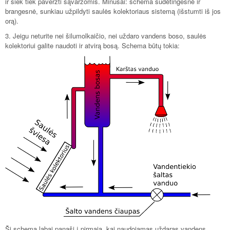
ir šiek tiek paveržti sąvaržomis. Minusai: schema sudėtingesnė ir
brangesnė, sunkiau užpildyti saulės kolektoriaus sistemą (išstumti iš jos
orą).
3. Jeigu neturite nei šilumolkaičio, nei uždaro vandens boso, saulės
kolektoriui galite naudoti ir atvirą bosą. Schema būtų tokia:
Ši schema labai panaši į pirmąją, kai naudojamas uždaras vandens