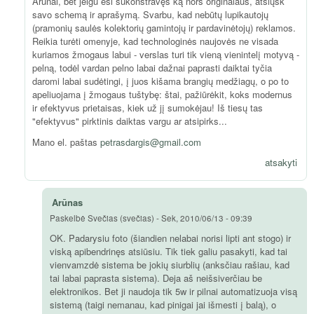
Arūnai, bet jeigu esi sukonstravęs ką nors originalaus, atsiųsk
savo schemą ir aprašymą. Svarbu, kad nebūtų lupikautojų
(pramonių saulės kolektorių gamintojų ir pardavinėtojų) reklamos.
Reikia turėti omenyje, kad technologinės naujovės ne visada
kuriamos žmogaus labui - verslas turi tik vieną vienintelį motyvą -
pelną, todėl vardan pelno labai dažnai paprasti daiktai tyčia
daromi labai sudėtingi, į juos kišama brangių medžiagų, o po to
apeliuojama į žmogaus tuštybę: štai, pažiūrėkit, koks modernus
ir efektyvus prietaisas, kiek už jį sumokėjau! Iš tiesų tas
"efektyvus" pirktinis daiktas vargu ar atsipirks...
Mano el. paštas
petrasdargis@gmail.com
atsakyti
Arūnas
Paskelbė
Svečias (svečias)
-
Sek, 2010/06/13 - 09:39
OK. Padarysiu foto (šiandien nelabai norisi lipti ant stogo) ir
viską apibendrinęs atsiūsiu. Tik tiek galiu pasakyti, kad tai
vienvamzdė sistema be jokių siurblių (anksčiau rašiau, kad
tai labai paprasta sistema). Deja aš neišsiverčiau be
elektronikos. Bet ji naudoja tik 5w ir pilnai automatizuoja visą
sistemą (taigi nemanau, kad pinigai jai išmesti į balą), o