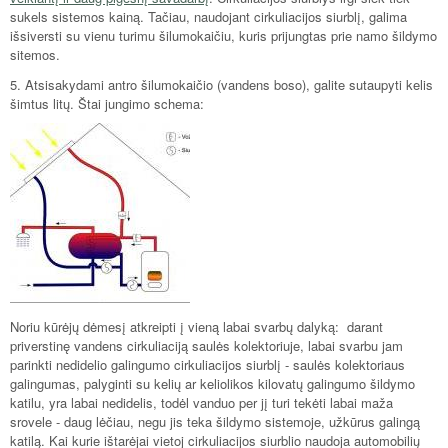
sukels sistemos kainą. Tačiau, naudojant cirkuliacijos siurblį, galima
išsiversti su vienu turimu šilumokaičiu, kuris prijungtas prie namo šildymo
sitemos.
5. Atsisakydami antro šilumokaičio (vandens boso), galite sutaupyti kelis
šimtus litų. Štai jungimo schema:
Noriu kūrėjų dėmesį atkreipti į vieną labai svarbų dalyką: darant
priverstinę vandens cirkuliaciją saulės kolektoriuje, labai svarbu jam
parinkti nedidelio galingumo cirkuliacijos siurblį - saulės kolektoriaus
galingumas, palyginti su kelių ar keliolikos kilovatų galingumo šildymo
katilu, yra labai nedidelis, todėl vanduo per jį turi tekėti labai maža
srovele - daug lėčiau, negu jis teka šildymo sistemoje, užkūrus galingą
katilą. Kai kurie ištarėjai vietoj cirkuliacijos siurblio naudoja automobilių