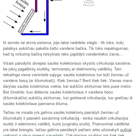
Iš esmės tai atvira sistema, joje labai nedidelis slėgis - tik toks, kokį
palaikys aukščiau pakelta šalto vandens bačka. Tik toks nepatogumas,
kad tą viršutinę bačką retsykiais teks papildyti vandentiekio žarna...
Visais parodytis atvejais saulės kolektoriaus skystis cirkuliuoja savaime,
be jokių pagalbinių siurblių, termostatų ar elektroninių valdiklių. Tam
reikalinga viena vienintelė sąlyga: saulės kolektorius turi būti žemiau už
vandens bosą (ar šilumokaitį). Kiek žemiau? Bent šiek tiek. Vienas mano
darytas saulės kolektorius veikia, kai aukščio skirtumas tėra pusė metro.
Bet žinokite: kuo didesnis saulės kolektoriaus ir vandens boso
(šilumokaičio) aukščių skirtumas, tuo greitesnė cirkuliacija, tuo greičiau iš
saulės kolektoriaus paimama šiluma.
Tačiau ne visada yra galima saulės kolektorių pastatyti žemiau už
šilumokaitį ir pasiekti savaiminę cirkuliaciją - tenka naudoti cirkuliacijos
siurblį ir elektroninį valdiklį, kuris junginėtų siurblį. Pramoniniai valdikliai
yra labai brangūs, tačiau galima pasidaryti pačiam arba užsisakyti
puikiai
veikiantį ir daug pigesnį savadarbį
. Cirkuliacijos siurblys irgi šiek tiek