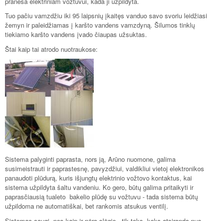
praneša elektriniam vožtuvui, kada ji užpildyta.
Tuo pačiu vamzdžiu iki 95 laipsnių įkaitęs vanduo savo svoriu leidžiasi
žemyn ir paleidžiamas į karšto vandens vamzdyną. Šilumos tinklų
tiekiamo karšto vandens įvado čiaupas užsuktas.
Štai kaip tai atrodo nuotraukose:
Sistema palyginti paprasta, nors ją, Arūno nuomone, galima
susimeistrauti ir paprastesnę, pavyzdžiui, valdikliui vietoj elektronikos
panaudoti plūdurą, kuris išjungtų elektrinio vožtovo kontaktus, kai
sistema užpildyta šaltu vandeniu. Ko gero, būtų galima pritaikyti ir
paprasčiausią tualeto bakelio plūdę su vožtuvu - tada sistema būtų
užpildoma ne automatiškai, bet rankomis atsukus ventilį.
Sistemas saugi, nes kaip ir nėra slėgio - tik toks, koks atsiranda nuo