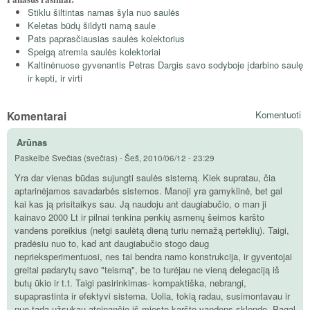
Stiklu šiltintas namas šyla nuo saulės
Keletas būdų šildyti namą saule
Pats paprasčiausias saulės kolektorius
Speigą atremia saulės kolektoriai
Kaltinėnuose gyvenantis Petras Dargis savo sodyboje įdarbino saulę
ir kepti, ir virti
Komentarai
Komentuoti
Arūnas
Paskelbė
Svečias (svečias)
-
Šeš, 2010/06/12 - 23:29
Yra dar vienas būdas sujungti saulės sistemą. Kiek supratau, čia
aptarinėjamos savadarbės sistemos. Manoji yra gamyklinė, bet gal
kai kas ją prisitaikys sau. Ją naudoju ant daugiabučio, o man ji
kainavo 2000 Lt ir pilnai tenkina penkių asmenų šeimos karšto
vandens poreikius (netgi saulėtą dieną turiu nemažą perteklių). Taigi,
pradėsiu nuo to, kad ant daugiabučio stogo daug
neprieksperimentuosi, nes tai bendra namo konstrukcija, ir gyventojai
greitai padarytų savo "teismą", be to turėjau ne vieną delegaciją iš
butų ūkio ir t.t. Taigi pasirinkimas- kompaktiška, nebrangi,
supaprastinta ir efektyvi sistema. Uolia, tokią radau, susimontavau ir
nuo tada užsukau ateinančio iš miesto karšto vandens sklendę. Pagal