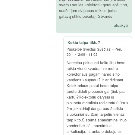
svarbu saulės kolektorių gerai apšiltinti,
sudėti jam dvigubus stiklus (arba
gatavą stiklo paketą). Sėkmės!
atsakyti
Kokia talpa tiktu?
Paskelbė
Svečias (svečias)
-
Pen,
2011/12/09 - 11:02
Noreciau paklausti keliu litru boso
reikia vieno kvadratinio metro
kolektoriaus pagaminamo silto
vandens kaupimui? Ir ar didinant
Kolektoriaus plotui boso talpa
turetu dideti proporcingai (tiek pat
kartu)?Kolektoriu darysiu is
ploksciu metaliniu radiatoriu 0.9m x
2m ,skaidrioji danga bus 2 stiklo
sluoksniai su 2cm tarpeliu vienas
tarp kito.Sistema spaudimine "nuo
vandentiekio" , savaimine
cirkuliacija. Is anksto dekoju uz