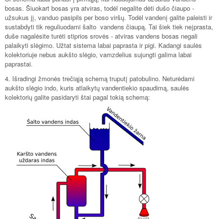
bosas. Šiuokart bosas yra atviras, todėl negalite dėti dušo čiaupo -
užsukus jį, vanduo pasipils per boso viršų. Todėl vandenį galite paleisti ir
sustabdyti tik reguliuodami šalto vandens čiaupą. Tai šiek tiek neįprasta,
duše nagalėsite turėti stiprios srovės - atviras vandens bosas negali
palaikyti slėgimo. Užtat sistema labai paprasta ir pigi. Kadangi saulės
kolektoriuje nebus aukšto slėgio, vamzdelius sujungti galima labai
paprastai.
4. Išradingi žmonės trečiąją schemą truputį patobulino. Neturėdami
aukšto slėgio indo, kuris atlaikytų vandentiekio spaudimą, saulės
kolektorių galite pasidaryti štai pagal tokią schemą: