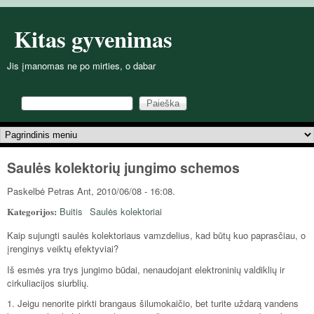
Pereiti į pagrindinį turinį
Kitas gyvenimas
Jis įmanomas ne po mirties, o dabar
Paieška
Paieškos forma
Pagrindinis meniu
Saulės kolektorių jungimo schemos
Paskelbė
Petras
Ant, 2010/06/08 - 16:08.
Kategorijos:
Buitis
Saulės kolektoriai
Kaip sujungti saulės kolektoriaus vamzdelius, kad būtų kuo paprasčiau, o
įrenginys veiktų efektyviai?
Iš esmės yra trys jungimo būdai, nenaudojant elektroninių valdiklių ir
cirkuliacijos siurblių.
1. Jeigu nenorite pirkti brangaus šilumokaičio, bet turite uždarą vandens