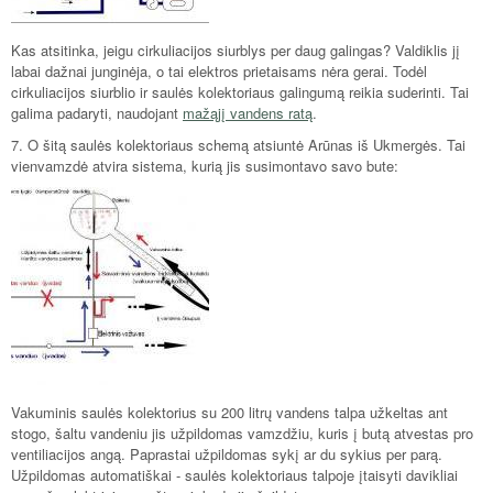
Kas atsitinka, jeigu cirkuliacijos siurblys per daug galingas? Valdiklis jį
labai dažnai junginėja, o tai elektros prietaisams nėra gerai. Todėl
cirkuliacijos siurblio ir saulės kolektoriaus galingumą reikia suderinti. Tai
galima padaryti, naudojant
mažąjį vandens ratą
.
7. O šitą saulės kolektoriaus schemą atsiuntė Arūnas iš Ukmergės. Tai
vienvamzdė atvira sistema, kurią jis susimontavo savo bute:
Vakuminis saulės kolektorius su 200 litrų vandens talpa užkeltas ant
stogo, šaltu vandeniu jis užpildomas vamzdžiu, kuris į butą atvestas pro
ventiliacijos angą. Paprastai užpildomas sykį ar du sykius per parą.
Užpildomas automatiškai - saulės kolektoriaus talpoje įtaisyti davikliai