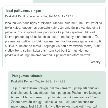
labai puikus/naudingas
Paskelbė
Paulius (svečias)
-
Tre, 2015/08/12 - 09:04
labai puikus/naudingas straipsnis. Manau, šiuo metu kai Lietuvą alina
tokia kaitra, daugumos paprastu kaimo žmonių šulinių vanduo eina i
pabaiga. O čia sprendimas paprastas kaip dvi kapeikos. Tik kad
kalimo prodecurą aš atlikinečiau lauke - ne šulinyje ant kopečių, Ta
prasme vamzdžio nusipirkti galima tiek, kad kalamas galas kyšotų iš
šulinio. sukalant po metra - prijungti vis naują vamzdžio metrą. Aišku
vistiek tektų šulinin kabarotis - tam kad bent 2 m gylyje nuo
paviršiaus atjungti kalamą vamzdi ir prijungt hidroforo vamzdį.
atsakyti
Patogumas kainuoja
Paskelbė
Petras
-
Tre, 2015/08/12 - 14:58
Taip, turint atliekmų pinigų, galima vamzdžių prisipirkti daugiau,
išsikelti juos iki paviršiaus ir kalti patogiau. Paskui nereikalingus
išmesti. Metras vamzdžio pigiausia man žinoma kaina - 10 eurų.
Žinote savo šulinio gylį, skaičiuokite, kiek jums kainuos tas
malonumas. Bet į šulinį lipti vis tiek reikės - paskutinį vamzdį