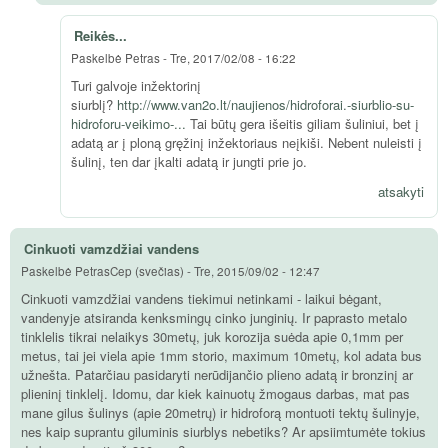
Reikės...
Paskelbė
Petras
-
Tre, 2017/02/08 - 16:22
Turi galvoje inžektorinį
siurblį?
http://www.van2o.lt/naujienos/hidroforai.-siurblio-su-
hidroforu-veikimo-...
Tai būtų gera išeitis giliam šuliniui, bet į
adatą ar į ploną gręžinį inžektoriaus neįkiši. Nebent nuleisti į
šulinį, ten dar įkalti adatą ir jungti prie jo.
atsakyti
Cinkuoti vamzdžiai vandens
Paskelbė
PetrasCep (svečias)
-
Tre, 2015/09/02 - 12:47
Cinkuoti vamzdžiai vandens tiekimui netinkami - laikui bėgant,
vandenyje atsiranda kenksmingų cinko junginių. Ir paprasto metalo
tinklelis tikrai nelaikys 30metų, juk korozija suėda apie 0,1mm per
metus, tai jei viela apie 1mm storio, maximum 10metų, kol adata bus
užnešta. Patarčiau pasidaryti nerūdijančio plieno adatą ir bronzinį ar
plieninį tinklelį. Idomu, dar kiek kainuotų žmogaus darbas, mat pas
mane gilus šulinys (apie 20metrų) ir hidroforą montuoti tektų šulinyje,
nes kaip suprantu giluminis siurblys nebetiks? Ar apsiimtumėte tokius