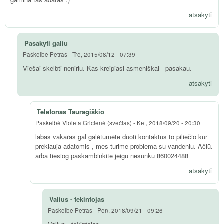
atsakyti
Pasakyti galiu
Paskelbė
Petras
-
Tre, 2015/08/12 - 07:39
Viešai skelbti neniriu. Kas kreipiasi asmeniškai - pasakau.
atsakyti
Telefonas Tauragiškio
Paskelbė
Violeta Gricienė (svečias)
-
Ket, 2018/09/20 - 20:30
labas vakaras gal galėtumėte duoti kontaktus to piliečio kur
prekiauja adatomis , mes turime problema su vandeniu. Ačiū.
arba tiesiog paskambinkite jeigu nesunku 860024488
atsakyti
Valius - tekintojas
Paskelbė
Petras
-
Pen, 2018/09/21 - 09:26