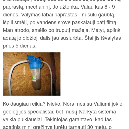
paprastą, mechaninį. Jo užtenka. Valau kas 8 - 9
dienos. Valymas labai paprastas - nusuki gaubtą,
išpili smėlį, po vandens srove paskalauji patį filtrą.
Man atrodo, smėlio po truputį mažėja. Matyt, aplink
adatą jo didžioji dalis jau susiurbta. Štai jis išvalytas
prieš 5 dienas:
Ko daugiau reikia? Nieko. Nors mes su Valiumi jokie
geologijos specialistai, bet mūsų tvarkyta sistema
veikia puikiausiai. Tekintojas garantavo, kad tas
adatinis mini gręžinys turėtų tarnauti 30 metų, o