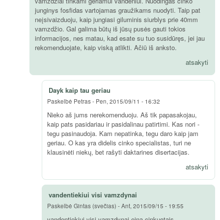
vamzdžiai tinkami geriamui vandeniui. Nuodingas cinko
junginys fosfidas vartojamas graužikams nuodyti. Taip pat
neįsivaizduoju, kaip jungiasi giluminis siurblys prie 40mm
vamzdžio. Gal galima būtų iš jūsų pusės gauti tokios
informacijos, nes matau, kad esate su tuo susidūręs, jei jau
rekomenduojate, kaip viską atlikti. Ačiū iš anksto.
atsakyti
Dayk kaip tau geriau
Paskelbė
Petras
-
Pen, 2015/09/11 - 16:32
Nieko aš jums nerekomenduoju. Aš tik papasakojau,
kaip pats pasidariau ir pasidalinau patirtimi. Kas nori -
tegu pasinaudoja. Kam nepatinka, tegu daro kaip jam
geriau. O kas yra didelis cinko specialistas, turi ne
klausinėti niekų, bet rašyti daktarines disertacijas.
atsakyti
vandentiekiui visi vamzdynai
Paskelbė
Gintas (svečias)
-
Ant, 2015/09/15 - 19:55
vandentiekiui visi vamzdynai eina cinkuotais