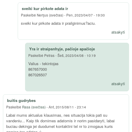
sveiki kur pirkote adata ir
Paskelbė
Nerijus (svečias)
-
Pen, 2023/04/07 - 19:00
sveiki kur pirkote adata ir prailginimus?aciu.
atsakyti
Yra ir straipsnhyje, pačioje apačioje
Paskelbė
Petras
-
Šeš, 2023/04/08 - 10:19
Valius - tekintojas
867657000
867026507
atsakyti
buitis gudrybes
Paskelbė
Rasa (svečias)
-
Ant, 2015/08/11 - 23:14
Labai mums aktualus klausimas, nes situacija tokia pati su
vandeniu... Kaip tik domimes adatomis ir norim pasidaryti, labai
buciau dekinga jei duodumet kontaktini tel nr to zmogaus kuris
gamina tas adatas :)