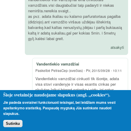
vamzdžiais.visi daugiabučiai taip padaryti ir niekas
nemiršta.nereikia svaigt..
as pvz. adata ikaliau su kalamo parfuratoriaus pagalba
(didziojo).ant vamzdžio viršaus uždėjau ištekintą
balvankę,kad kaltas nenuslystų.įdėjau i parfą bukiausią
kaltą ir adatą sukaliau,gal per kokias 5min. i 5metrų
gylį.kalėsi labai greit.
atsakyti
Vandentiekio vamzdžiai
Paskelbė
PetrasCep (svečias)
-
Pir, 2015/09/28 - 10:11
Vandentiekio vamzdžiai cinkuoti tik išorėje, adata
visa stovi vandenyje ir visas esantis cinkas per
skylutes laikui bėgant patenka į vidų, jei patys
Šioje svetainėje naudojame slapukus (angl. „cookies“).
nesuprantate tokio elementaraus dalyko, prašyčiau
neklaidinti ir nenuodyti žmonių. Paskaitykite užrašus
Jie padeda svetainei funkcionuoti teisingai, bei leidžiam mums vesti
ant cinkuoto kibiro dugno ir tada galėsite man
apsilankymo statistiką. Paspaudę mygtuką Jūs sutinkate naudoti
padėkoti. Daugiau nebetrukdysiu nuodytis ir
slapukus.
nebetęsiu diskusijos, gero vandens!
Sutinku
atsakyti