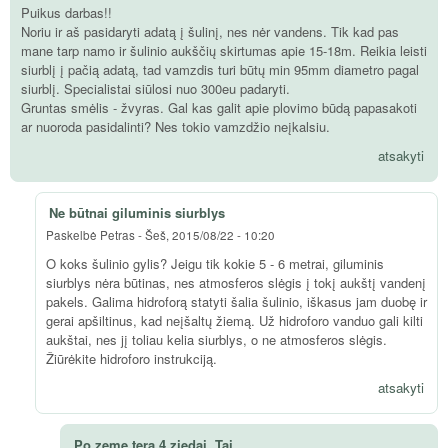
Puikus darbas!!
Noriu ir aš pasidaryti adatą į šulinį, nes nėr vandens. Tik kad pas
mane tarp namo ir šulinio aukščių skirtumas apie 15-18m. Reikia leisti
siurblį į pačią adatą, tad vamzdis turi būtų min 95mm diametro pagal
siurblį. Specialistai siūlosi nuo 300eu padaryti.
Gruntas smėlis - žvyras. Gal kas galit apie plovimo būdą papasakoti
ar nuoroda pasidalinti? Nes tokio vamzdžio neįkalsiu.
atsakyti
Ne būtnai giluminis siurblys
Paskelbė
Petras
-
Šeš, 2015/08/22 - 10:20
O koks šulinio gylis? Jeigu tik kokie 5 - 6 metrai, giluminis
siurblys nėra būtinas, nes atmosferos slėgis į tokį aukštį vandenį
pakels. Galima hidroforą statyti šalia šulinio, iškasus jam duobę ir
gerai apšiltinus, kad neįšaltų žiemą. Už hidroforo vanduo gali kilti
aukštai, nes jį toliau kelia siurblys, o ne atmosferos slėgis.
Žiūrėkite hidroforo instrukciją.
atsakyti
Po zeme tera 4 ziedai. Tai