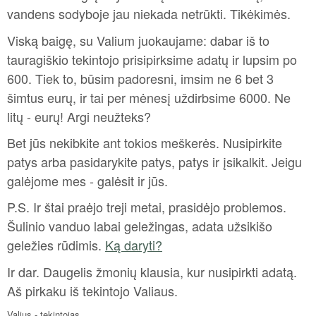
vandens sodyboje jau niekada netrūkti. Tikėkimės.
Viską baigę, su Valium juokaujame: dabar iš to
tauragiškio tekintojo prisipirksime adatų ir lupsim po
600. Tiek to, būsim padoresni, imsim ne 6 bet 3
šimtus eurų, ir tai per mėnesį uždirbsime 6000. Ne
litų - eurų! Argi neužteks?
Bet jūs nekibkite ant tokios meškerės. Nusipirkite
patys arba pasidarykite patys, patys ir įsikalkit. Jeigu
galėjome mes - galėsit ir jūs.
P.S. Ir štai praėjo treji metai, prasidėjo problemos.
Šulinio vanduo labai geležingas, adata užsikišo
geležies rūdimis.
Ką daryti?
Ir dar. Daugelis žmonių klausia, kur nusipirkti adatą.
Aš pirkaku iš tekintojo Valiaus.
Valius - tekintojas