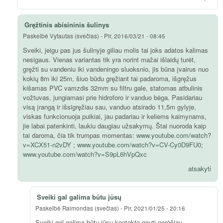
Gręžtinis abisininis šulinys
Paskelbė
Vytautas (svečias)
-
Pir, 2016/03/21 - 08:45
Sveiki, jeigu pas jus šulinyje giliau molis tai joks adatos kalimas
nesigaus. Vienas variantas tik yra norint mažai išlaidų turėt,
gręžti su vandeniu iki vandeningo sluoksnio, jis būna įvairus nuo
kokių 8m iki 25m, šiuo būdu gręžiant tai padaroma, išgręžus
kišamas PVC vamzdis 32mm su filtru gale, statomas atbulinis
vožtuvas, jungiamasi prie hidroforo ir vanduo bėga. Pasidariau
visą įrangą ir išsigręžiau sau, vanduo atsirado 11,5m gylyje,
viskas funkcionuoja puikiai, jau padariau ir keliems kaimynams,
jie labai patenkinti, laukiu daugiau užsakymų. Štai nuoroda kaip
tai daroma, čia tik trumpas momentas:
www.youtube.com/watch?
v=XCX51-n2vDY
;
www.youtube.com/watch?v=CV-Cy0D9FU0;
www.youtube.com/watch?v=S9pL6hVpQxc
atsakyti
Sveiki gal galima būtu jūsų
Paskelbė
Raimondas (svečias)
-
Pir, 2021/01/25 - 20:16
Sveiki gal galima būtu jūsų kontaktą gauti norėčiau