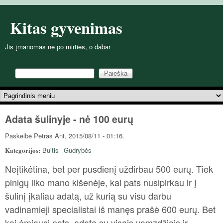
Pereiti į pagrindinį turinį
Kitas gyvenimas
Jis įmanomas ne po mirties, o dabar
Paieška
Paieškos forma
Pagrindinis meniu
Adata šulinyje - nė 100 eurų
Paskelbė
Petras
Ant, 2015/08/11 - 01:16.
Kategorijos:
Buitis
Gudrybės
Neįtikėtina, bet per pusdienį uždirbau 500 eurų. Tiek
pinigų liko mano kišenėje, kai pats nusipirkau ir į
šulinį įkaliau adatą, už kurią su visu darbu
vadinamieji specialistai iš manęs prašė 600 eurų. Bet
kai ėmiausi pats, adata su visais vamzdžiais ir