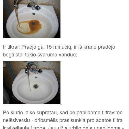
Ir tikrai! Praėjo gal 15 minučių, ir iš krano pradėjo
bėgti štai tokio švarumo vanduo:
Po kiurio laiko supratau, kad be papildomo filtravimo
neišsiversiu - dribsmėlis prasisunkia pro adatos filtrą
ir atkeliauja į trobą. Jau už siurblio dėjau papildomą -