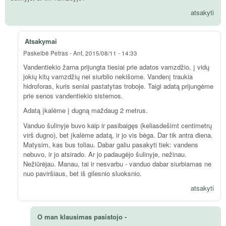
atsakyti
Atsakymai
Paskelbė
Petras
-
Ant, 2015/08/11 - 14:33
Vandentiekio žarna prijungta tiesiai prie adatos vamzdžio, į vidų
jokių kitų vamzdžių nei siurblio nekišome. Vandenį traukia
hidroforas, kuris seniai pastatytas troboje. Taigi adatą prijungėme
prie senos vandentiekio sistemos.
Adatą įkalėme į dugną maždaug 2 metrus.
Vanduo šulinyje buvo kaip ir pasibaigęs (keliasdešimt centimetrų
virš dugno), bet įkalėme adatą, ir jo vis bėga. Dar tik antra diena.
Matysim, kas bus toliau. Dabar galiu pasakyti tiek: vandens
nebuvo, ir jo atsirado. Ar jo padaugėjo šulinyje, nežinau.
Nežiūrėjau. Manau, tai ir nesvarbu - vanduo dabar siurbiamas ne
nuo paviršiaus, bet iš gilesnio sluoksnio.
atsakyti
O man klausimas pasistojo -