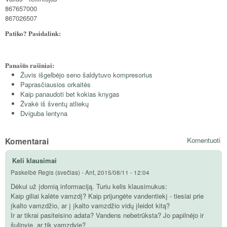
867657000
867026507
Patiko? Pasidalink:
Panašūs rašiniai:
Žuvis išgelbėjo seno šaldytuvo kompresorius
Paprasčiausios orkaitės
Kaip panaudoti bet kokias knygas
Žvakė iš šventų atliekų
Dviguba lentyna
Komentarai
Komentuoti
Keli klausimai
Paskelbė
Regis (svečias)
-
Ant, 2015/08/11 - 12:04
Dėkui už įdomią informaciją. Turiu kelis klausimukus:
Kaip giliai kalėte vamzdį? Kaip prijungėte vandentiekį - tiesiai prie
įkalto vamzdžio, ar į įkalto vamzdžio vidų įleidot kitą?
Ir ar tikrai pasiteisino adata? Vandens nebetrūksta? Jo papilnėjo ir
šulinyje, ar tik vamzdyje?