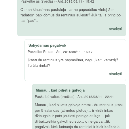
Paskelbė
as (svečias)
-
Ant, 2015/08/11 - 15:42
O man klausimas pasistojo - ar ne papraščiau vietoj 2 m
"adatos" papildomus du rentinius suleisti? Juk tai is principo
tas "pac"..
atsakyti
Sakydamas pagalvok
Paskelbė
Petras
-
Ant, 2015/08/11 - 16:17
Įkasti du rentinius yra paprasčiau, negu įkalti vamzdį?
Tu čia rimtai?
atsakyti
Manau , kad pilietis galvoja
Paskelbė
valius (svečias)
-
Ant, 2015/08/11 - 22:41
Manau , kad pilietis galvoja rimtai - du rentinius įkasi
per 5 valandas (atmetus pietus)... ir viršininkas
džiaugsis ir pats jautiesi pareiga atlikęs... juk
dirbai...reikia galvoti su sub... o ne galva...tik
pagalvok kiek kainuoja du rentiniai ir kiek kažkokia