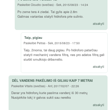
Paskelbė
Cloudio (svečias)
-
Sek, 2015/08/23 - 14:24
Po zeme tera 4 ziedai. Tai gylis apie 2.8m
Galimas variantas statyti hidrofora prie sulinio.
atsakyti
Taip, pigiau
Paskelbė
Petras
-
Sek, 2015/08/23 - 17:50
Taip, žinoma, tai daug pigiau. Po hidroforo patarčiau
statyti mechaninį vandens filtrą, nes pro adatos filtrą gali
siurbti smulkiojo dribsmėlio.
atsakyti
DĖL VANDENS PAKĖLIMO IŠ GILIAU KAIP 7 METRAI
Paskelbė
Vitalis (svečias)
-
Ant, 2017/02/07 - 22:26
Danar yra hidroforų kurie pasiima vandenį iš 30 metrų
Nusipirkite tokį ir galvos sukti sau nereiks
atsakyti