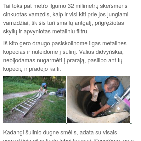
Tai toks pat metro ilgumo 32 milimetrų skersmens
cinkuotas vamzdis, kaip ir visi kiti prie jos jungiami
vamzdžiai, tik šis turi smailų antgalį, prigręžiotas
skylių ir apvyniotas metaliniu filtru.
Iš kito gero draugo pasiskolinome ilgas metalines
kopėčias ir nuleidome į šulinį. Valius didvyriškai,
nebijodamas nugarmėti į prarają, pasilipo ant tų
kopėčių ir pradėjo kalti.
Kadangi šulinio dugne smėlis, adata su visais
vamzdžiais gilyn lindo labai lengvai. Suvarėme apie