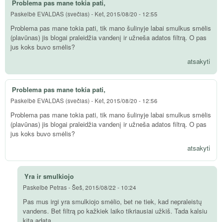
Problema pas mane tokia pati,
Paskelbė
EVALDAS (svečias)
-
Ket, 2015/08/20 - 12:55
Problema pas mane tokia pati, tik mano šulinyje labai smulkus smėlis
(plavūnas) jis blogai praleidžia vandenį ir užneša adatos filtrą. O pas
jus koks buvo smėlis?
atsakyti
Problema pas mane tokia pati,
Paskelbė
EVALDAS (svečias)
-
Ket, 2015/08/20 - 12:56
Problema pas mane tokia pati, tik mano šulinyje labai smulkus smėlis
(plavūnas) jis blogai praleidžia vandenį ir užneša adatos filtrą. O pas
jus koks buvo smėlis?
atsakyti
Yra ir smulkiojo
Paskelbė
Petras
-
Šeš, 2015/08/22 - 10:24
Pas mus irgi yra smulkiojo smėlio, bet ne tiek, kad nepraleistų
vandens. Bet filtrą po kažkiek laiko tikriausiai užkiš. Tada kalsiu
kitą adatą.