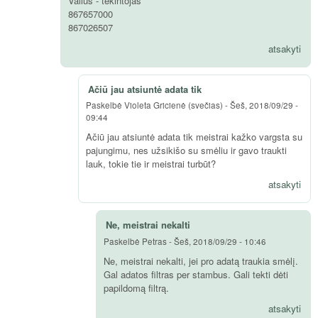
Valius - tekintojas
867657000
867026507
atsakyti
Ačiū jau atsiuntė adata tik
Paskelbė
Violeta Gricienė (svečias)
-
Šeš, 2018/09/29 -
09:44
Ačiū jau atsiuntė adata tik meistrai kažko vargsta su
pajungimu, nes užsikišo su smėliu ir gavo traukti
lauk, tokie tie ir meistrai turbūt?
atsakyti
Ne, meistrai nekalti
Paskelbė
Petras
-
Šeš, 2018/09/29 - 10:46
Ne, meistrai nekalti, jei pro adatą traukia smėlį.
Gal adatos filtras per stambus. Gali tekti dėti
papildomą filtrą.
atsakyti