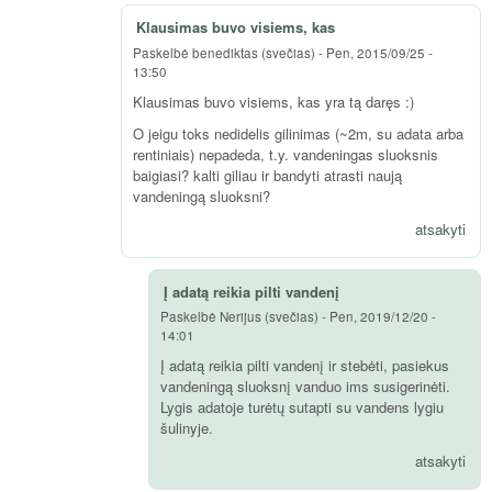
Klausimas buvo visiems, kas
Paskelbė
benediktas (svečias)
-
Pen, 2015/09/25 -
13:50
Klausimas buvo visiems, kas yra tą daręs :)
O jeigu toks nedidelis gilinimas (~2m, su adata arba
rentiniais) nepadeda, t.y. vandeningas sluoksnis
baigiasi? kalti giliau ir bandyti atrasti naują
vandeningą sluoksni?
atsakyti
Į adatą reikia pilti vandenį
Paskelbė
Nerijus (svečias)
-
Pen, 2019/12/20 -
14:01
Į adatą reikia pilti vandenį ir stebėti, pasiekus
vandeningą sluoksnį vanduo ims susigerinėti.
Lygis adatoje turėtų sutapti su vandens lygiu
šulinyje.
atsakyti