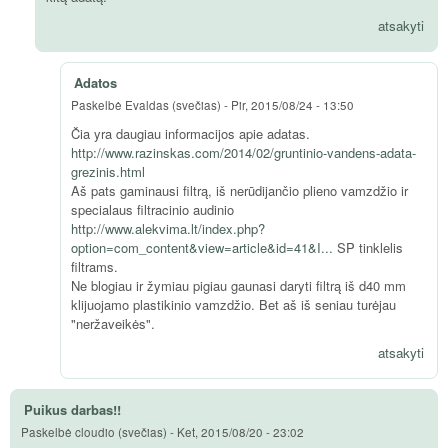
atsakyti
Adatos
Paskelbė
Evaldas (svečias)
-
Pir, 2015/08/24 - 13:50
Čia yra daugiau informacijos apie adatas.
http://www.razinskas.com/2014/02/gruntinio-vandens-adata-
grezinis.html
Aš pats gaminausi filtrą, iš nerūdijančio plieno vamzdžio ir
specialaus filtracinio audinio
http://www.alekvima.lt/index.php?
option=com_content&view=article&id=41&I...
SP tinklelis
filtrams.
Ne blogiau ir žymiau pigiau gaunasi daryti filtrą iš d40 mm
klijuojamo plastikinio vamzdžio. Bet aš iš seniau turėjau
"neržaveikės".
atsakyti
Puikus darbas!!
Paskelbė
cloudio (svečias)
-
Ket, 2015/08/20 - 23:02