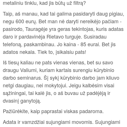
metaliniu tinklu, kad jis būtų už filtrą?
Taip, aš manau, kad tai galima pasidaryti daug pigiau,
negu 600 eurų. Bet man nė daryti nereikėjo pačiam -
pasirodo, Tauragėje yra geras tekintojas, kuris adatas
daro ir pardavinėja Rietavo turguje. Susiradau
telefoną, paskambinau. Jo kaina - 85 eurai. Bet jis
adatos nekala. Tiek to, įsikalsiu pats!
Iš tiesų kaliau ne pats vienas vienas, bet su savo
draugu Valiumi, kuriam kartais surengiu kūrybinio
darbo seminarus. Šį sykį kūrybinio darbo jam kliuvo
netgi daugiau, nei mokytojui. Jeigu kalbėsim visai
sąžiningai, tai kalė jis, o aš buvau už padėjėją ir
dvasinį ganytoją.
Pažiūrėkite, kaip paprastai viskas padaroma.
Adata ir vamzdžiai sujungiami movomis. Sujungiami