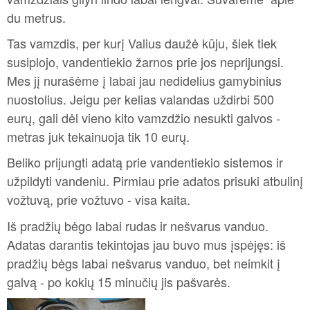
du metrus.
Tas vamzdis, per kurį Valius daužė kūju, šiek tiek
susiplojo, vandentiekio žarnos prie jos neprijungsi.
Mes jį nurašėme į labai jau nedidelius gamybinius
nuostolius. Jeigu per kelias valandas uždirbi 500
eurų, gali dėl vieno kito vamzdžio nesukti galvos -
metras juk tekainuoja tik 10 eurų.
Beliko prijungti adatą prie vandentiekio sistemos ir
užpildyti vandeniu. Pirmiau prie adatos prisuki atbulinį
vožtuvą, prie vožtuvo - visa kaita.
Iš pradžių bėgo labai rudas ir nešvarus vanduo.
Adatas darantis tekintojas jau buvo mus įspėjęs: iš
pradžių bėgs labai nešvarus vanduo, bet neimkit į
galvą - po kokių 15 minučių jis pašvarės.