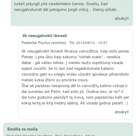
turėsit prijungti prie vandentiekio žarnos. Svarbu, kad
nesugalvotumėt dėl patogumo jungti viršuj, - žiemą užšals.
atsakyti
tik nesugalvokit išmesti
Paskelbė
Paulius (svečias)
-
Tre, 2015/08/12 - 15:37
tik nesugalvokit išmesti likusius vamzdžius, kaip siūlo ponas
Petras :) prie ūkio kaip sakoma "vistiek sueis" - nereikia
dabar - gal vėliau reikės. Į metalo laužo supirktuvę visada
spėsit nuvežti. be to tam kad negadintumete kalamo
vamzdzio galo su sriegiu siulau užsukti apvalaus pilnavidurio
metalo kokia 20cm su privirinta mova.
Štai aš parašiau nesąmonę dėl to vamzdžių kalimo viršuje ir
dar suvariau ant Petro, kad siūlo jis. Gudrus esu, ar ne? Ir
dar turiu gudrumo pasiūlyti tą movą, nors paprasčiau kalti per
kokią lentą ar kitą medinį daiktą. Aš visada gudrus patarti. :)
atsakyti
Smėlis vs molis
Paskelbė
Donatas (svečias)
-
Pen, 2015/08/14 - 22:46