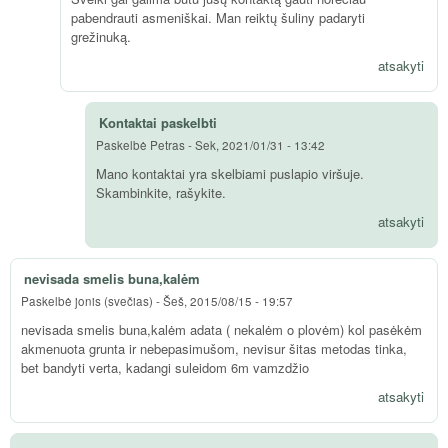
pabendrauti asmeniškai. Man reiktų šuliny padaryti
grežinuką.
atsakyti
Kontaktai paskelbti
Paskelbė
Petras
-
Sek, 2021/01/31 - 13:42
Mano kontaktai yra skelbiami puslapio viršuje.
Skambinkite, rašykite.
atsakyti
nevisada smelis buna,kalėm
Paskelbė
jonis (svečias)
-
Šeš, 2015/08/15 - 19:57
nevisada smelis buna,kalėm adata ( nekalėm o plovėm) kol pasėkėm
akmenuota grunta ir nebepasimušom, nevisur šitas metodas tinka,
bet bandyti verta, kadangi suleidom 6m vamzdžio
atsakyti