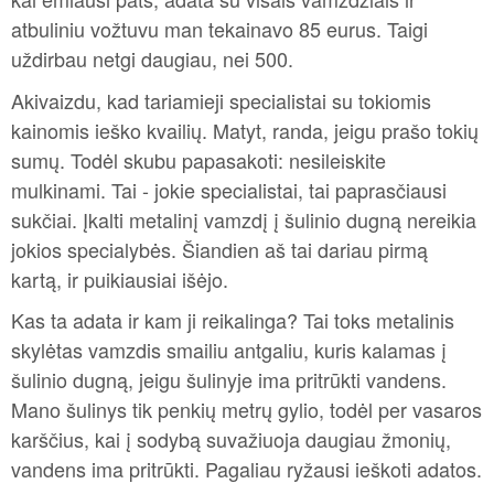
atbuliniu vožtuvu man tekainavo 85 eurus. Taigi
uždirbau netgi daugiau, nei 500.
Akivaizdu, kad tariamieji specialistai su tokiomis
kainomis ieško kvailių. Matyt, randa, jeigu prašo tokių
sumų. Todėl skubu papasakoti: nesileiskite
mulkinami. Tai - jokie specialistai, tai paprasčiausi
sukčiai. Įkalti metalinį vamzdį į šulinio dugną nereikia
jokios specialybės. Šiandien aš tai dariau pirmą
kartą, ir puikiausiai išėjo.
Kas ta adata ir kam ji reikalinga? Tai toks metalinis
skylėtas vamzdis smailiu antgaliu, kuris kalamas į
šulinio dugną, jeigu šulinyje ima pritrūkti vandens.
Mano šulinys tik penkių metrų gylio, todėl per vasaros
karščius, kai į sodybą suvažiuoja daugiau žmonių,
vandens ima pritrūkti. Pagaliau ryžausi ieškoti adatos.