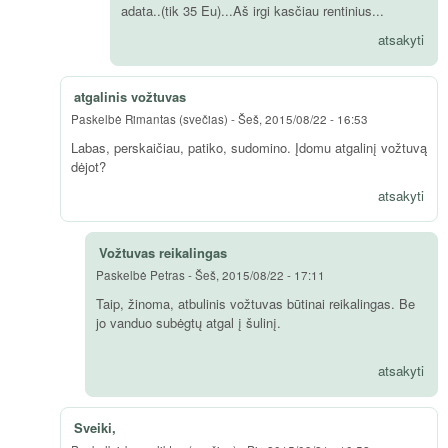
adata..(tik 35 Eu)...Aš irgi kasčiau rentinius...
atsakyti
atgalinis vožtuvas
Paskelbė
Rimantas (svečias)
-
Šeš, 2015/08/22 - 16:53
Labas, perskaičiau, patiko, sudomino. Įdomu atgalinį vožtuvą
dėjot?
atsakyti
Vožtuvas reikalingas
Paskelbė
Petras
-
Šeš, 2015/08/22 - 17:11
Taip, žinoma, atbulinis vožtuvas būtinai reikalingas. Be
jo vanduo subėgtų atgal į šulinį.
atsakyti
Sveiki,