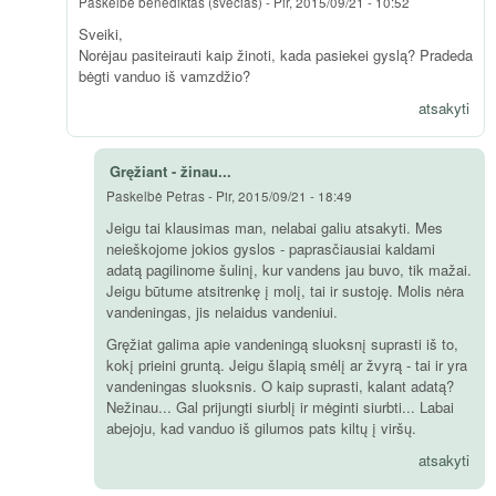
Paskelbė
benediktas (svečias)
-
Pir, 2015/09/21 - 10:52
Sveiki,
Norėjau pasiteirauti kaip žinoti, kada pasiekei gyslą? Pradeda
bėgti vanduo iš vamzdžio?
atsakyti
Gręžiant - žinau...
Paskelbė
Petras
-
Pir, 2015/09/21 - 18:49
Jeigu tai klausimas man, nelabai galiu atsakyti. Mes
neieškojome jokios gyslos - paprasčiausiai kaldami
adatą pagilinome šulinį, kur vandens jau buvo, tik mažai.
Jeigu būtume atsitrenkę į molį, tai ir sustoję. Molis nėra
vandeningas, jis nelaidus vandeniui.
Gręžiat galima apie vandeningą sluoksnį suprasti iš to,
kokį prieini gruntą. Jeigu šlapią smėlį ar žvyrą - tai ir yra
vandeningas sluoksnis. O kaip suprasti, kalant adatą?
Nežinau... Gal prijungti siurblį ir mėginti siurbti... Labai
abejoju, kad vanduo iš gilumos pats kiltų į viršų.
atsakyti