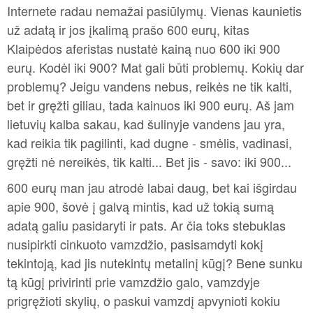
Internete radau nemažai pasiūlymų. Vienas kaunietis
už adatą ir jos įkalimą prašo 600 eurų, kitas
Klaipėdos aferistas nustatė kainą nuo 600 iki 900
eurų. Kodėl iki 900? Mat gali būti problemų. Kokių dar
problemų? Jeigu vandens nebus, reikės ne tik kalti,
bet ir gręžti giliau, tada kainuos iki 900 eurų. Aš jam
lietuvių kalba sakau, kad šulinyje vandens jau yra,
kad reikia tik pagilinti, kad dugne - smėlis, vadinasi,
gręžti nė nereikės, tik kalti... Bet jis - savo: iki 900...
600 eurų man jau atrodė labai daug, bet kai išgirdau
apie 900, šovė į galvą mintis, kad už tokią sumą
adatą galiu pasidaryti ir pats. Ar čia toks stebuklas
nusipirkti cinkuoto vamzdžio, pasisamdyti kokį
tekintoją, kad jis nutekintų metalinį kūgį? Bene sunku
tą kūgį privirinti prie vamzdžio galo, vamzdyje
prigręžioti skylių, o paskui vamzdį apvynioti kokiu