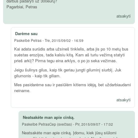
darbus padaryti už 300eurų?
Pagarbiai, Petras
atsakyti
Darėme sau
Paskelbė
Petras
-
Tre, 2015/09/02 - 16:59
Kai adata surūdis arba užsineš tinklelis, arba jis po 10 metų bus
suėstas erozijos, tada kalsiu kitą. Kam aš turiu vežimą statyti
prieš arklį? Pirma tegu eina arklys, o po jo seka vežimas.
Jeigu šulinys gilus, kaip tik geriau jungti giluminį siurblį. Juk
gilumonis - kaip tik giliam.
Mes pasidarėme sau ir pasiūlėm kitiems idėją, bet uždarbiaudami
neiname.
atsakyti
Neatsakėte man apie cinką.
Paskelbė
PetrasCep (svečias)
-
Pir, 2015/09/07 - 17:02
Neatsakėte man apie cinką. Įdomu, kiek jūsų siūlomi