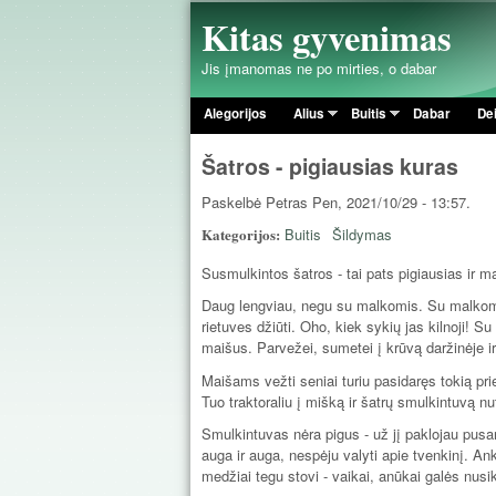
Kitas gyvenimas
Jis įmanomas ne po mirties, o dabar
Alegorijos
Alius
Buitis
Dabar
De
Pagrindinis meniu
Šatros - pigiausias kuras
Paskelbė
Petras
Pen, 2021/10/29 - 13:57.
Kategorijos:
Buitis
Šildymas
Susmulkintos šatros - tai pats pigiausias ir ma
Daug lengviau, negu su malkomis. Su malkomis 
rietuves džiūti. Oho, kiek sykių jas kilnoji! S
maišus. Parvežei, sumetei į krūvą daržinėje i
Maišams vežti seniai turiu pasidaręs tokią pri
Tuo traktoraliu į mišką ir šatrų smulkintuvą n
Smulkintuvas nėra pigus - už jį paklojau pusa
auga ir auga, nespėju valyti apie tvenkinį. A
medžiai tegu stovi - vaikai, anūkai galės nusiki