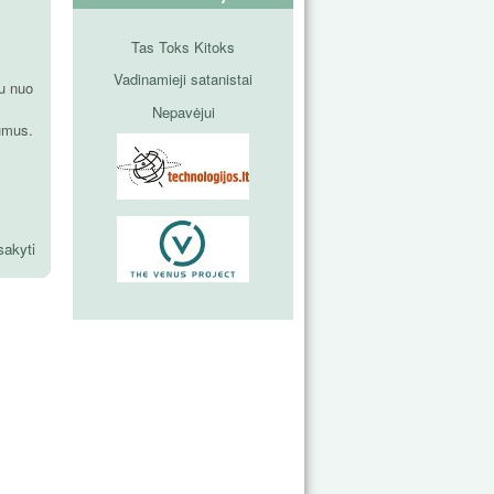
Tas Toks Kitoks
Vadinamieji satanistai
gu nuo
Nepavėjui
dūmus.
sakyti