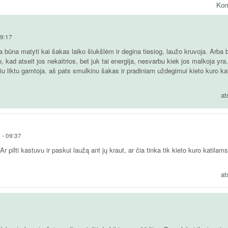
Kom
09:17
la būna matyti kai šakas laiko šiukšlėm ir degina tiesiog, laužo kruvoja. Arba
kad atseit jos nekaitrios, bet juk tai energija, nesvarbu kiek jos malkoja yra.
žiu liktu gamtoja. aš pats smulkinu šakas ir pradiniam uždegimui kieto kuro kat
at
 - 09:37
 pilti kastuvu ir paskui laužą ant jų kraut, ar čia tinka tik kieto kuro katilams
at