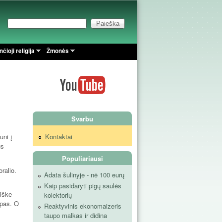
Paieška
Paieškos forma
čioji religija
Žmonės
Svarbu
Kontaktai
uni į
us
Populiariausi
ralio.
Adata šulinyje - nė 100 eurų
Kaip pasidaryti pigų saulės
miške
kolektorių
ūpas. O
Reaktyvinis ekonomaizeris
taupo malkas ir didina