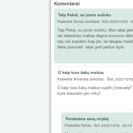
Komentarai
Taip Petrai, su jumis sutinku
Paskelbė
Tomas (svečias)
-
Ket, 2022/10/20 - 
Taip Petrai, su jumis sutinku. Man labai gai
net drėbulines malkas degina kruvomis dėlto, 
taip visi suprastu kaip jūs, tai daugiau med
idedu pusmaiši. labai greit pečius išyla.
O kaip tuos šakų maišus
Paskelbė
Almantas (svečias)
-
Šeš, 2022/12/03
O kaip tuos šakų maišus supilti į krosnelę? Ar
kurie kraunami per viršų?
Perdarėme seną viryklę
Paskelbė
Petras
-
Ant, 2022/12/06 - 20:15