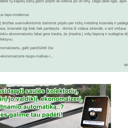
r tų kapotų šatrų galim pripilti du kibirus po 30 litrų. Dega labai ilgai, apie
cius-tapo-modernus
 drožles susmulkintomis šatromis pripilu per viršų metalinę krosnelę ir pade
iesa, krosnelė irgi šiek tiek perdaryta - išimta iš vidaus sklendė, o ant viršaus
okiu ekonomaizeriu labai gera trauka, jis įtraukia į vidų liepsną ir sudegina 
efektyvu.
omaizeeriu, galit pasižiūrėti čia:
is-ekonomaizeris-taupo-malkas-i...
at