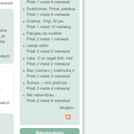
Prieš
1 metai 9 mėnesiai
entuoti
Sveikinimai, Petrai, patekus
Prieš
1 metai 9 mėnesiai
Sveikas, Virgi .Ar jau
Prieš
1 metai 10 mėnesių
 būna
Patogiau du siurbliai
 jei
Prieš
2 metai 1 mėnesis
ile
vietoje stiklo
Prieš
2 metai 2 mėnesiai
sakyti
Laba. O ar negali būti, kad
Prieš
2 metai 2 mėnesiai
Man įvažiavo į mašiniuką ir
Prieš
2 metai 3 mėnesiai
Šulinys + mini grežinys
,
Prieš
2 metai 4 mėnesiai
Net nebandžiau...
Prieš
2 metai 9 mėnesiai
sakyti
daugiau...
Rekomenduoju