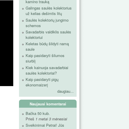
kamino trauką
Galingas saulės kolektorius
už kelias dešimtis litų
Saulės kolektorių jungimo
schemos
Savadarbis valdiklis saulės
kolektoriui
Keletas būdų šildyti namą
saule
Kaip pasidaryti šilumos
siurblį
Kiek kainuoja savadarbiai
saulės kolektoriai?
Kaip pasidaryti pigų
ekonomaizerį
daugiau...
Naujausi komentarai
Bačka 50 kub.
Prieš
1 metai 3 mėnesiai
Sveikinimai Petrai! Jūs