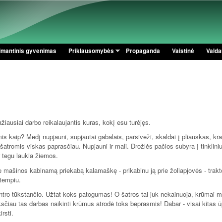
Pereiti į pagrindinį turinį
imantinis gyvenimas
Priklausomybės
Propaganda
Vaistinė
Valdan
žiausiai darbo reikalaujantis kuras, kokį esu turėjęs.
kaip? Medį nupjauni, supjautai gabalais, parsiveži, skaldai į pliauskas, kra
u šatromis viskas paprasčiau. Nupjauni ir mali. Drožlės pačios subyra į tinklini
r tegu laukia žiemos.
e mašinos kabinamą priekabą kalamaškę - prikabinu ją prie žoliapjovės - trakto
utempiu.
ntro tūkstančio. Užtat koks patogumas! O šatros tai juk nekainuoja, krūmai 
nksčiau tas darbas naikinti krūmus atrodė toks beprasmis! Dabar - visai kitas 
rsti.