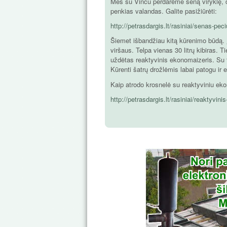
Mes su Vincu perdarėme seną viryklę, daba
penkias valandas. Galite pasižiūrėti:
http://petrasdargis.lt/rasiniai/senas-pe
Šiemet išbandžiau kitą kūrenimo būdą. Į
viršaus. Telpa vienas 30 litrų kibiras. T
uždėtas reaktyvinis ekonomaizeris. Su t
Kūrenti šatrų drožlėmis labai patogu ir 
Kaip atrodo krosnelė su reaktyviniu ekon
http://petrasdargis.lt/rasiniai/reaktyvin