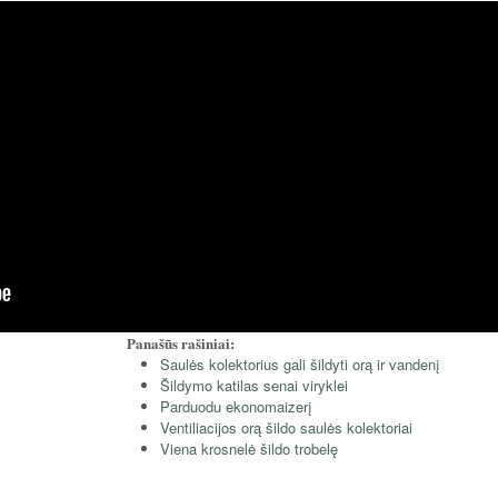
Panašūs rašiniai:
Saulės kolektorius gali šildyti orą ir vandenį
Šildymo katilas senai viryklei
Parduodu ekonomaizerį
Ventiliacijos orą šildo saulės kolektoriai
Viena krosnelė šildo trobelę