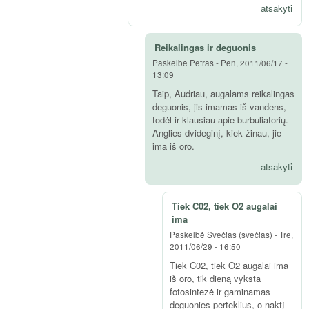
atsakyti
Reikalingas ir deguonis
Paskelbė
Petras
-
Pen, 2011/06/17 -
13:09
Taip, Audriau, augalams reikalingas
deguonis, jis imamas iš vandens,
todėl ir klausiau apie burbuliatorių.
Anglies dvideginį, kiek žinau, jie
ima iš oro.
atsakyti
Tiek C02, tiek O2 augalai
ima
Paskelbė
Svečias (svečias)
-
Tre,
2011/06/29 - 16:50
Tiek C02, tiek O2 augalai ima
iš oro, tik dieną vyksta
fotosintezė ir gaminamas
deguonies perteklius, o naktį