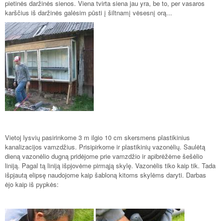
pietinės daržinės sienos. Viena tvirta siena jau yra, be to, per vasaros
karščius iš daržinės galėsim pūsti į šiltnamį vėsesnį orą...
Vietoj lysvių pasirinkome 3 m ilgio 10 cm skersmens plastikinius
kanalizacijos vamzdžius. Prisipirkome ir plastikinių vazonėlių. Saulėtą
dieną vazonėlio dugną pridėjome prie vamzdžio ir apibrėžėme šešėlio
liniją. Pagal tą liniją išpjovėme pirmąją skylę. Vazonėlis tiko kaip tik. Tada
išpjautą elipsę naudojome kaip šabloną kitoms skylėms daryti. Darbas
ėjo kaip iš pypkės: