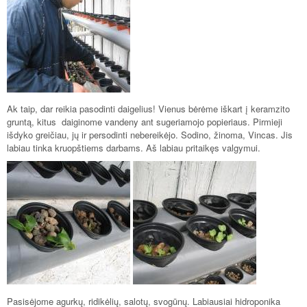
Ak taip, dar reikia pasodinti daigelius! Vienus bėrėme iškart į keramzito
gruntą, kitus daiginome vandeny ant sugeriamojo popieriaus. Pirmieji
išdyko greičiau, jų ir persodinti nebereikėjo. Sodino, žinoma, Vincas. Jis
labiau tinka kruopštiems darbams. Aš labiau pritaikęs valgymui.
Pasisėjome agurkų, ridikėlių, salotų, svogūnų. Labiausiai hidroponika