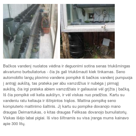
Bačkos vandenį nuolatos vėdina ir deguonimi sotina senas triukšmingas
akvariumo burbuliatorius - čia jis gali triukšmauti kiek tinkamas. Seno
automobilio langų plovimo vandens pompikė iš bačkos vandenį pumpuoja
į antrąjį aukštą, tas prateka per abu vamzdžius ir nubėga į pirmąjį
aukštą, čia irgi prateka abiem vamzdžiais ir galiausiai vėl grįžta į bačką.
Iš čia pompikė vėl kelia aukštyn, ir vėl viskas nuo pradžios. Kartu su
vandeniu ratu keliauja ir ištirpintos trąšos. Maitina pompikę seno
kompiuterio maitinimo šaltinis. Jį kartu su pompike dovanojo mano
draugas Deimantukas, o kitas draugas Feliksas dovanojo burnuliatorių.
Viskas išėjo labai pigiai. Iš viso šiltnamis su visa įranga mums kainavo
apie 300 litų.