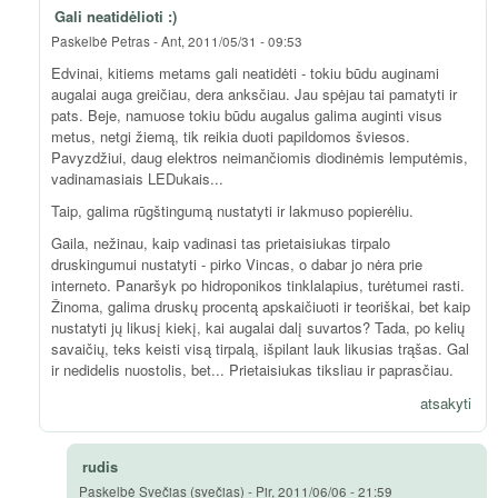
Gali neatidėlioti :)
Paskelbė
Petras
-
Ant, 2011/05/31 - 09:53
Edvinai, kitiems metams gali neatidėti - tokiu būdu auginami
augalai auga greičiau, dera anksčiau. Jau spėjau tai pamatyti ir
pats. Beje, namuose tokiu būdu augalus galima auginti visus
metus, netgi žiemą, tik reikia duoti papildomos šviesos.
Pavyzdžiui, daug elektros neimančiomis diodinėmis lemputėmis,
vadinamasiais LEDukais...
Taip, galima rūgštingumą nustatyti ir lakmuso popierėliu.
Gaila, nežinau, kaip vadinasi tas prietaisiukas tirpalo
druskingumui nustatyti - pirko Vincas, o dabar jo nėra prie
interneto. Panaršyk po hidroponikos tinklalapius, turėtumei rasti.
Žinoma, galima druskų procentą apskaičiuoti ir teoriškai, bet kaip
nustatyti jų likusį kiekį, kai augalai dalį suvartos? Tada, po kelių
savaičių, teks keisti visą tirpalą, išpilant lauk likusias trąšas. Gal
ir nedidelis nuostolis, bet... Prietaisiukas tiksliau ir paprasčiau.
atsakyti
rudis
Paskelbė
Svečias (svečias)
-
Pir, 2011/06/06 - 21:59