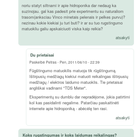
noriu statyt siltnami ir apie hidroponika dar nedaug ka
suzinojau. gal kas padesit prie experimentu su naturaliom
trasom(anksciau Vinco minetais pelenais ir pelkes purvu)?
nezinau kokie kiekiai ju turi buti? ir ar su tuo rugstingumo
matuokliu galiu apskaiciuoti viska kaip reikia?
atsakyti
Du prietaisai
Paskelbė
Petras
-
Pen, 2011/06/10 - 22:39
Fūgštingumo matuokilis matuoja tik rūgštingumą.
Ištirpusių medžiagų kiekiui matuoti reikalingas ištirpusių
medžiagų / elektros laidumo matuoklis. Tie prietaisai
angliškai vadinami "TDS Meter".
Eksperimentų su dumblu dar nepradėjome, jokia patirtimi
kol kas pasidalinti negalime. Patarčiau paskaitinėti
internete apie hidroponiką - abėcėlę ten rasi.
atsakyti
Koks rugstingumas ir koks laidumas reikalingas?