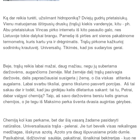
Ką dar reikia turėti, užsiimant hidroponiką? Dviejų gudrių prietaisiukų.
Vienu matuojamas ištirpusių druskų (trąšų) kiekis vandenyje, kitu - ph.
Abu prietaisiukus Vincas pirko internetu iš kito pasaulio galo, nes
Lietuvoje tokie dalykai brangu. Parnešę iš pirties ant sienos pakabinome
termometrą, kuris kartu yra ir drėgnimatis. Trąšų pirkome kažkurioj
sodininkų krautuvėj. Universalių. Tikimės, kad jos sudarytos gerai.
Beje, trąšų reikia labai mažai, daug mažiau, negu jų suberiama
daržovėms, augančioms žemėje. Mat žemėje dalį trąšų pasivagia
daržovės, dalis paprasčiausiai susigeria į žemę, o čia viskas atitenka
augalams. Labai svarbu tiksliai, gramo tikslumo pasverti porcijas. Aš tai
sakau dar ir todėl, kad jau girdėjau kelis diletantus sakant: tai tu, Petrai,
dabar valgysi chemiją? Taip, aš savo daržovėms bersiu kelis gramus
chemijos, o jie tegu iš Maksimo perka šventa dvasia augintas gėrybes.
Chemiją kol kas perkame, bet dar šią vasarą žadame pasidaryti
natūralios. Universaliausia trąša - pelenai. Jie turi beveik visas reikalingas
medžiagas, išskyrus azotą. Azoto yra daug išpuvusiame prūdo dumle.
Pasikabinai, išdžiovinai saulėje, pakaitinai, išnaikinai bektrerijas - kuo ne