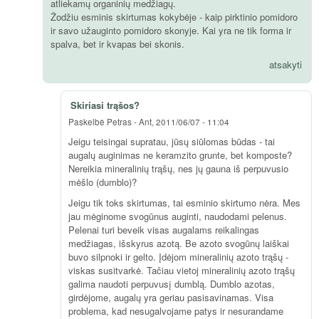
atliekamų organinių medžiagų.
Žodžiu esminis skirtumas kokybėje - kaip pirktinio pomidoro
ir savo užauginto pomidoro skonyje. Kai yra ne tik forma ir
spalva, bet ir kvapas bei skonis.
atsakyti
Skiriasi trąšos?
Paskelbė
Petras
-
Ant, 2011/06/07 - 11:04
Jeigu teisingai supratau, jūsų siūlomas būdas - tai
augalų auginimas ne keramzito grunte, bet komposte?
Nereikia mineralinių trąšų, nes jų gauna iš perpuvusio
mėšlo (dumblo)?
Jeigu tik toks skirtumas, tai esminio skirtumo nėra. Mes
jau mėginome svogūnus auginti, naudodami pelenus.
Pelenai turi beveik visas augalams reikalingas
medžiagas, išskyrus azotą. Be azoto svogūnų laiškai
buvo silpnoki ir gelto. Įdėjom mineralinių azoto trąšų -
viskas susitvarkė. Tačiau vietoj mineralinių azoto trąšų
galima naudoti perpuvusį dumblą. Dumblo azotas,
girdėjome, augalų yra geriau pasisavinamas. Visa
problema, kad nesugalvojame patys ir nesurandame