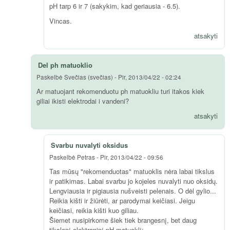
pH tarp 6 ir 7 (sakykim, kad geriausia - 6.5).
Vincas.
atsakyti
Del ph matuoklio
Paskelbė
Svečias (svečias)
-
Pir, 2013/04/22 - 02:24
Ar matuojant rekomenduotu ph matuokliu turi itakos kiek
giliai ikisti elektrodai i vandeni?
atsakyti
Svarbu nuvalyti oksidus
Paskelbė
Petras
-
Pir, 2013/04/22 - 09:56
Tas mūsų "rekomenduotas" matuoklis nėra labai tikslus
ir patikimas. Labai svarbu jo kojeles nuvalyti nuo oksidų.
Lengviausia ir pigiausia nušveisti pelenais. O dėl gylio...
Reikia kišti ir žiūrėti, ar parodymai keičiasi. Jeigu
keičiasi, reikia kišti kuo giliau.
Šiemet nusipirkome šiek tiek brangesnį, bet daug
tikslenį elektroninį pH matuoklį: