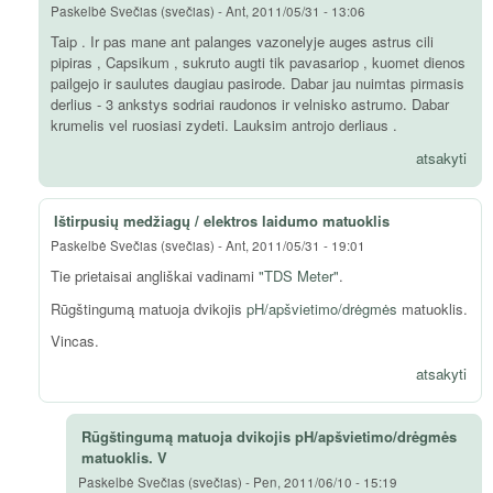
Paskelbė
Svečias (svečias)
-
Ant, 2011/05/31 - 13:06
Taip . Ir pas mane ant palanges vazonelyje auges astrus cili
pipiras , Capsikum , sukruto augti tik pavasariop , kuomet dienos
pailgejo ir saulutes daugiau pasirode. Dabar jau nuimtas pirmasis
derlius - 3 ankstys sodriai raudonos ir velnisko astrumo. Dabar
krumelis vel ruosiasi zydeti. Lauksim antrojo derliaus .
atsakyti
Ištirpusių medžiagų / elektros laidumo matuoklis
Paskelbė
Svečias (svečias)
-
Ant, 2011/05/31 - 19:01
Tie prietaisai angliškai vadinami
"TDS Meter"
.
Rūgštingumą matuoja dvikojis
pH/apšvietimo/drėgmės
matuoklis.
Vincas.
atsakyti
Rūgštingumą matuoja dvikojis pH/apšvietimo/drėgmės
matuoklis. V
Paskelbė
Svečias (svečias)
-
Pen, 2011/06/10 - 15:19