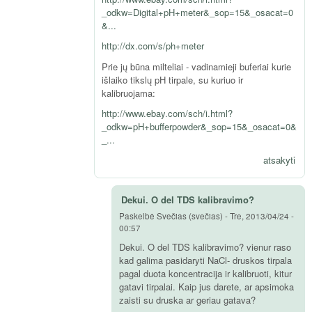
_odkw=Digital+pH+meter&_sop=15&_osacat=0
&...
http://dx.com/s/ph+meter
Prie jų būna milteliai - vadinamieji buferiai kurie
išlaiko tikslų pH tirpale, su kuriuo ir
kalibruojama:
http://www.ebay.com/sch/i.html?
_odkw=pH+bufferpowder&_sop=15&_osacat=0&
_...
atsakyti
Dekui. O del TDS kalibravimo?
Paskelbė
Svečias (svečias)
-
Tre, 2013/04/24 -
00:57
Dekui. O del TDS kalibravimo? vienur raso
kad galima pasidaryti NaCl- druskos tirpala
pagal duota koncentracija ir kalibruoti, kitur
gatavi tirpalai. Kaip jus darete, ar apsimoka
zaisti su druska ar geriau gatava?