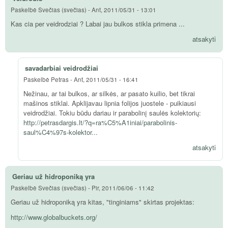
Paskelbė
Svečias (svečias)
-
Ant, 2011/05/31 - 13:01
Kas cia per veidrodziai ? Labai jau bulkos stikla primena ...
atsakyti
savadarbiai veidrodžiai
Paskelbė
Petras
-
Ant, 2011/05/31 - 16:41
Nežinau, ar tai bulkos, ar silkės, ar pasato kuilio, bet tikrai
mašinos stiklai. Apklijavau lipnia folijos juostele - puikiausi
veidrodžiai. Tokiu būdu dariau ir parabolinį saulės kolektorių:
http://petrasdargis.lt/?q=ra%C5%A1iniai/parabolinis-
saul%C4%97s-kolektor...
atsakyti
Geriau už hidroponiką yra
Paskelbė
Svečias (svečias)
-
Pir, 2011/06/06 - 11:42
Geriau už hidroponiką yra kitas, "tinginiams" skirtas projektas:
http://www.globalbuckets.org/