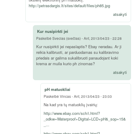
http://petrasdargis.lt/sites/default/files/ph85.jpg
atsakyti
Kur nusipirkti jei
Paskelbė
Svecias (svečias)
-
Ant, 2013/04/23 - 22:28
Kur nusipirkti jei nepaslaptis? Ebay neradau. Ar ji
reikia kalibruoti, ar parduodamas su kalibravimo
priedais ar galima sukalibruoti panaudojant koki
krema ar muila kurio ph zinomas?
atsakyti
pH matuokliai
Paskelbė
Vincas
-
Ant, 2013/04/23 - 23:03
Na kad yra tų matuoklių įvairių:
http://www.ebay.com/sch/i.html?
_odkw=Waterproof+Digital+LCD+pH&_sop=15&
_...
http://www.ebay.com/sch/i.html?