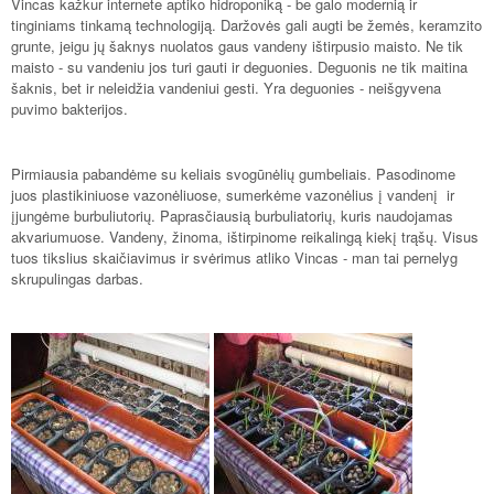
Vincas kažkur internete aptiko hidroponiką - be galo modernią ir
tinginiams tinkamą technologiją. Daržovės gali augti be žemės, keramzito
grunte, jeigu jų šaknys nuolatos gaus vandeny ištirpusio maisto. Ne tik
maisto - su vandeniu jos turi gauti ir deguonies. Deguonis ne tik maitina
šaknis, bet ir neleidžia vandeniui gesti. Yra deguonies - neišgyvena
puvimo bakterijos.
Pirmiausia pabandėme su keliais svogūnėlių gumbeliais. Pasodinome
juos plastikiniuose vazonėliuose, sumerkėme vazonėlius į vandenį ir
įjungėme burbuliutorių. Paprasčiausią burbuliatorių, kuris naudojamas
akvariumuose. Vandeny, žinoma, ištirpinome reikalingą kiekį trąšų. Visus
tuos tikslius skaičiavimus ir svėrimus atliko Vincas - man tai pernelyg
skrupulingas darbas.