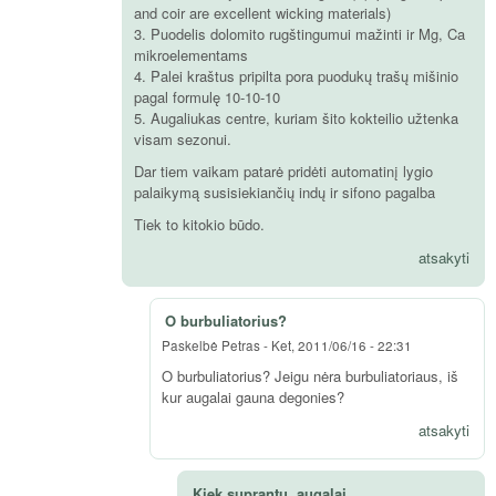
and coir are excellent wicking materials)
3. Puodelis dolomito rugštingumui mažinti ir Mg, Ca
mikroelementams
4. Palei kraštus pripilta pora puodukų trašų mišinio
pagal formulę 10-10-10
5. Augaliukas centre, kuriam šito kokteilio užtenka
visam sezonui.
Dar tiem vaikam patarė pridėti automatinį lygio
palaikymą susisiekiančių indų ir sifono pagalba
Tiek to kitokio būdo.
atsakyti
O burbuliatorius?
Paskelbė
Petras
-
Ket, 2011/06/16 - 22:31
O burbuliatorius? Jeigu nėra burbuliatoriaus, iš
kur augalai gauna degonies?
atsakyti
Kiek suprantu, augalai