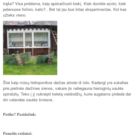
trąša? Visa problema, kaip apskaičiuoti kiekį. Kiek dumble azoto, kiek
pelenuose fisforo, kalio?.. Bet tai jau bus kitas eksperimentas. Kol kas
užteks vieno.
Štai kaip mūsų hidroponikos daržas atrodo iš tolo. Kadangi yra sukaltas
prie pietinės daržines sienos, vakare jis nebegauna tiesioginių saulės
spindulių. Teko į jį nukreipti keletą veidrodžių, kurie augalams prideda dar
dvi valandas saulės šviesos.
Patiko? Pasidalink:
Panašūs rašiniai: