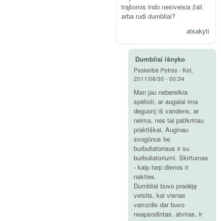
trąšomis indo nesiveisia žali
arba rudi dumbliai?
atsakyti
Dumbliai išnyko
Paskelbė
Petras
-
Ket,
2011/06/30 - 00:34
Man jau nebereikia
spėlioti, ar augalai ima
deguonį iš vandens, ar
neima, nes tai patikrinau
praktiškai. Auginau
svogūnus be
burbuliatoriaus ir su
burbuliatoriumi. Skirtumas
- kaip tarp dienos ir
nakties.
Dumbliai buvo pradėję
veistis, kai vienas
vamzdis dar buvo
neapsodintas, atviras, ir