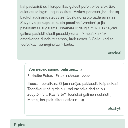
kai pasizaisit su hidroponika, galesit pereit pries siek tiek
aukstesnio lygio - aquaponikos. Viskas panasiai ,bet dar toj
backoj auginamos zuvytes. Susidaro azoto uzdaras ratas.
Zuvys valgo augalus,azota pasalina i vandeni ,o jis
pateikiamas augalams. Internete ir daug filmuku. Giria,kad
galima pasiekti dideli produktyvuna, tik neaisku kiek
amerikonas duoda reklamos, kiek tiesos :) Gaila, kad as
teoretikas, pameginciau ir kada..
atsakyti
Vos nepaklausiau patirties... :)
Paskelbė
Petras
-
Pir, 2011/06/06 - 22:34
Eeee... teoretikas. O jau norėjau paklausti, kaip sekasi.
Teoriškai ir aš girdėjau, kad yra toks daržas su
žuvytėmis... Kas iš to? Teoriškai galima nuskristi į
Marsą, bet praktiškai neišeina. :)))
atsakyti
Pipirai