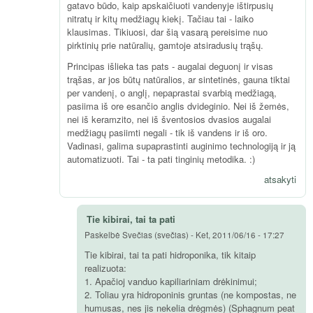
gatavo būdo, kaip apskaičiuoti vandenyje ištirpusių
nitratų ir kitų medžiagų kiekį. Tačiau tai - laiko
klausimas. Tikiuosi, dar šią vasarą pereisime nuo
pirktinių prie natūralių, gamtoje atsiradusių trąšų.
Principas išlieka tas pats - augalai deguonį ir visas
trąšas, ar jos būtų natūralios, ar sintetinės, gauna tiktai
per vandenį, o anglį, nepaprastai svarbią medžiagą,
pasiima iš ore esančio anglis dvideginio. Nei iš žemės,
nei iš keramzito, nei iš šventosios dvasios augalai
medžiagų pasiimti negali - tik iš vandens ir iš oro.
Vadinasi, galima supaprastinti auginimo technologiją ir ją
automatizuoti. Tai - ta pati tinginių metodika. :)
atsakyti
Tie kibirai, tai ta pati
Paskelbė
Svečias (svečias)
-
Ket, 2011/06/16 - 17:27
Tie kibirai, tai ta pati hidroponika, tik kitaip
realizuota:
1. Apačioj vanduo kapiliariniam drėkinimui;
2. Toliau yra hidroponinis gruntas (ne kompostas, ne
humusas, nes jis nekelia drėgmės) (Sphagnum peat