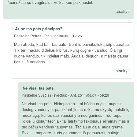
Išbandžiau su svogūnais - veikia kuo puikiausiai.
atsakyti
Ar ne tas pats principas?
Paskelbė
Petras
-
Pir, 2011/06/06 - 12:26
Man atrodo, kad tai - tas pats. Bent iš paveiksliukų taip supratau.
Tik ten mačiau didelius kibirus, kurių dugne - vanduo. Čia irgi
dugne vanduo, tik indeliai maži. Augalai deguonį ir maistą gauna
tiesiai iš vandens.
atsakyti
Ne visai tas pats.
Paskelbė
Svečias (svečias)
-
Ant, 2011/06/07 - 09:20
Ne visai tas pats. Hidroponika - tai būdas auginti augalus
tiesiog vandenyje, pateikiant jiems reikiamu skystų maistinių
medžiagų, kurios dažniausiai yra neorganinės. Tuo tarpu
"didelių kibirų" teorija - tai laistymo faktoriaus eliminavimas ir
tuo pačiu vandens taupymas. Tačiau augalai auga grunte.
Pvz. - komposte, kuris gaunamas iš perpuvusių buityje