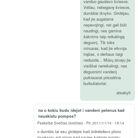
vanduo gaudavo šviesos.
Vėliau, nebegavę šviesos,
dumbliai išnyko. Girdėjau,
kad jie augalams
nepavojingi, net gali būti
naudingi, nes gamina
šaknims taip reikalingą
deguonį. Tik toks
minusas, kad jie eikvoja
trąšas, o derliaus taigi
neduoda... Mūsų atveju jie
visiškai nereikalingi, nes
deguonimi vandenį
puikiausiai prisodrina
burbuliatoriai.
atsakyti
na o kokiu budu idejot i vandeni pelenus kad
neuskistu pompos?
Paskelbė
Svečias (svečias)
-
Pir, 2011/11/14 - 19:14
o dumbla tai esu girdejes kad isdrebdavo plonu
sluoksniu ant stogo kad saules kaitroje ismirtu