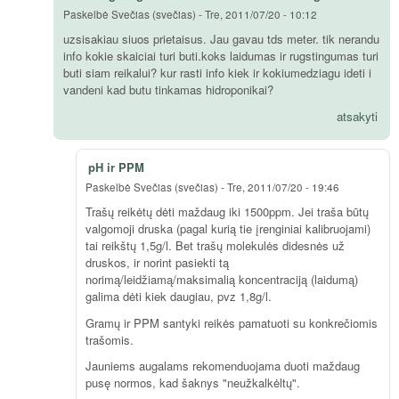
Paskelbė
Svečias (svečias)
-
Tre, 2011/07/20 - 10:12
uzsisakiau siuos prietaisus. Jau gavau tds meter. tik nerandu
info kokie skaiciai turi buti.koks laidumas ir rugstingumas turi
buti siam reikalui? kur rasti info kiek ir kokiumedziagu ideti i
vandeni kad butu tinkamas hidroponikai?
atsakyti
pH ir PPM
Paskelbė
Svečias (svečias)
-
Tre, 2011/07/20 - 19:46
Trašų reikėtų dėti maždaug iki 1500ppm. Jei traša būtų
valgomoji druska (pagal kurią tie įrenginiai kalibruojami)
tai reikštų 1,5g/l. Bet trašų molekulės didesnės už
druskos, ir norint pasiekti tą
norimą/leidžiamą/maksimalią koncentraciją (laidumą)
galima dėti kiek daugiau, pvz 1,8g/l.
Gramų ir PPM santyki reikės pamatuoti su konkrečiomis
trašomis.
Jauniems augalams rekomenduojama duoti maždaug
pusę normos, kad šaknys "neužkalkėltų".