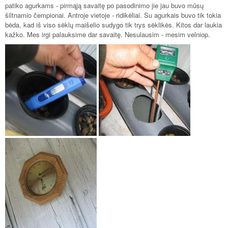
patiko agurkams - pirmąją savaitę po pasodinimo jie jau buvo mūsų
šiltnamio čempionai. Antroje vietoje - ridikėliai. Su agurkais buvo tik tokia
bėda, kad iš viso sėklų maišelio sudygo tik trys sėklikės. Kitos dar laukia
kažko. Mes irgi palauksime dar savaitę. Nesulausim - mesim velniop.