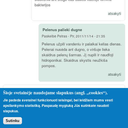
bakterijos
atsakyti
Pelenus palieki dugne
Paskelbė
Petras
-
Pir, 2011/11/14 - 21:35
Pelenus užpili vandeniu ir palaikai kelias dienas.
Pelenai nusėda ant dugno, o viršuje lieka
skaidrus pelenų šarmas. Jį nupili ir naudfoji
hidroponikai. Skaidrus skystis neužkiša
pompos.
atsakyti
Mįslė
Šioje svetainėje naudojame slapukus (angl. „cookies“).
Paskelbė
Svečias (svečias)
-
Tre, 2011/06/08 - 12:56
Jie padeda svetainei funkcionuoti teisingai, bei leidžiam mums vesti
Kažin kodėl gamta neaugina daržovių ant vandens? :))
apsilankymo statistiką. Paspaudę mygtuką Jūs sutinkate naudoti
slapukus.
Iš esmės valgome tam, kad ne vien prisikimšmume pilvą, bet kad
organizmas gautų reikiamų medžiagų statybai bei energijai pagaminti.
Sutinku
Kokių ir kiek - nėra niekas iki galo ištyręs ir čia ginčykis nesiginčijęs.