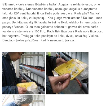
Šiltnamio viduje sienas išdažėme baltai. Augalams reikia šviesos, o ne
vasaros karščių. Nuo vasaros karščių apsaugoti augalus sumąstėme
taip: du 12V ventiliatoriai iš daržinės puūs vėsų orą. Kada pūs? Na, kai
oras įkais iki kokių 28 laipsnių... Kas įjungs ventiliatorius? Kol kas - mes
patys. Bet kitą savaitę tikriausiai turėsime tikslų elektroninį termostatą -
padarys Vincas. O jau tada galėsime nebesukti galvos dėl savo daržo -
vandens sistemoje yra 100 litrų. Kada tiek išgaruos? Kada nors išgaruos,
bet negreitai. Trąšų gal teks papildyti po kokių dviejų savaičių. Viskas.
Daugiau - jokios priežiūros. Kad ik nesugestų įranga...