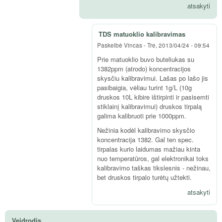
atsakyti
TDS matuoklio kalibravimas
Paskelbė
Vincas
-
Tre, 2013/04/24 - 09:54
Prie matuoklio buvo buteliukas su
1382ppm (atrodo) koncentracijos
skysčiu kalibravimui. Lašas po lašo jis
pasibaigia, vėliau turint 1g/L (10g
druskos 10L kibire ištirpinti ir pasisemti
stiklainį kalibravimui) druskos tirpalą
galima kalibruoti prie 1000ppm.
Nežinia kodėl kalibravimo skysčio
koncentracija 1382. Gal ten spec.
tirpalas kurio laidumas mažiau kinta
nuo temperatūros, gal elektronikai toks
kalibravimo taškas tikslesnis - nežinau,
bet druskos tirpalo turėtų užtekti.
atsakyti
Veidrodis