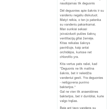
naudojamas tik deguonis
Dėl deguonies apie šaknis ir su
vandeniu negaliu diskutuot.
Matyt reikia, o ten jo patenka
su vandeniu pakankamai.
Man sunkiai sekasi
įsivaizduoti pušies šaknų
ventiliaciją giliai žemėje.
Kitas reikalas šaknys
paviršiuje, kaip antai
orchidėjos, kuriose net
chlorofilo yra.
Kita vertus pats rašei, kad
"Deguonis ne tik maitina
šaknis, bet ir neleidžia
vandeniui gesti. Yra deguonies
- neišgyvena puvimo
bakterijos."
Gal ne vien tik anaerobines
bakterijos, bet ir dumbliai, kurie
valgo trąšas.
Beje ant tavo vandens su