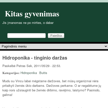
Pereiti į pagrindinį turinį
Kitas gyvenimas
Jis įmanomas ne po mirties, o dabar
Paieška
Paieškos forma
Pagrindinis meniu
Hidroponika - tinginio daržas
Paskelbė
Petras
Sek, 2011/05/29 - 22:53.
Kategorijos:
Hidroponika
Buitis
Mudu su Vincu labai mėgstame daržoves, bet mūsų organizmai nėra
pritaikyti žemės ūkio darbams. Daržoves perkame. O ar negalėtume jų
kaip nors užsiauginti be žemės dirbimo, ravėjimo, laistymo? Pasirodo,
galima!