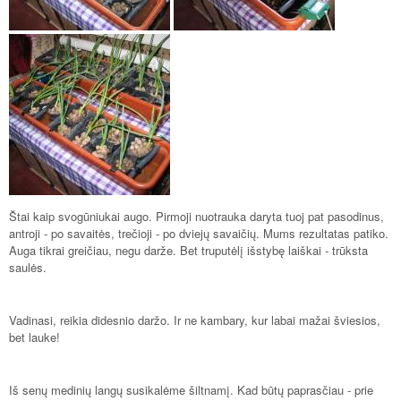
Štai kaip svogūniukai augo. Pirmoji nuotrauka daryta tuoj pat pasodinus,
antroji - po savaitės, trečioji - po dviejų savaičių. Mums rezultatas patiko.
Auga tikrai greičiau, negu darže. Bet truputėlį išstybę laiškai - trūksta
saulės.
Vadinasi, reikia didesnio daržo. Ir ne kambary, kur labai mažai šviesios,
bet lauke!
Iš senų medinių langų susikalėme šiltnamį. Kad būtų paprasčiau - prie