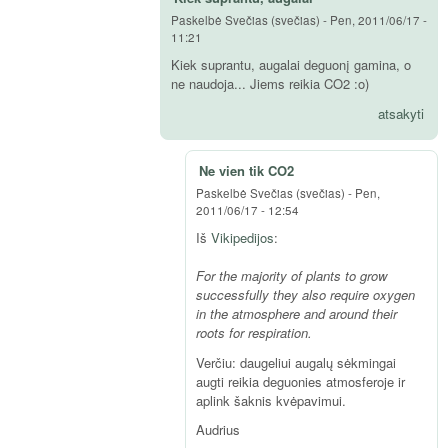
Paskelbė
Svečias (svečias)
-
Pen, 2011/06/17 -
11:21
Kiek suprantu, augalai deguonį gamina, o
ne naudoja... Jiems reikia CO2 :o)
atsakyti
Ne vien tik CO2
Paskelbė
Svečias (svečias)
-
Pen,
2011/06/17 - 12:54
Iš
Vikipedijos
:
For the majority of plants to grow
successfully they also require oxygen
in the atmosphere and around their
roots for respiration.
Verčiu: daugeliui augalų sėkmingai
augti reikia deguonies atmosferoje ir
aplink šaknis kvėpavimui.
Audrius