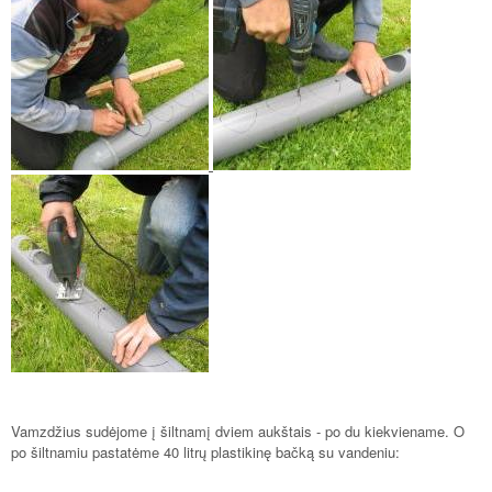
Vamzdžius sudėjome į šiltnamį dviem aukštais - po du kiekviename. O
po šiltnamiu pastatėme 40 litrų plastikinę bačką su vandeniu: