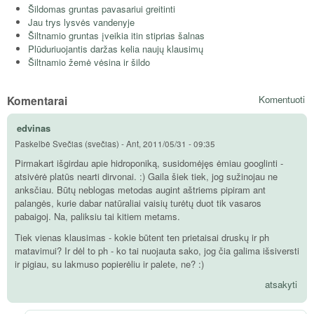
Šildomas gruntas pavasariui greitinti
Jau trys lysvės vandenyje
Šiltnamio gruntas įveikia itin stiprias šalnas
Plūduriuojantis daržas kelia naujų klausimų
Šiltnamio žemė vėsina ir šildo
Komentarai
Komentuoti
edvinas
Paskelbė
Svečias (svečias)
-
Ant, 2011/05/31 - 09:35
Pirmakart išgirdau apie hidroponiką, susidomėjęs ėmiau googlinti -
atsivėrė platūs nearti dirvonai. :) Gaila šiek tiek, jog sužinojau ne
anksčiau. Būtų neblogas metodas augint aštriems pipiram ant
palangės, kurie dabar natūraliai vaisių turėtų duot tik vasaros
pabaigoj. Na, paliksiu tai kitiem metams.
Tiek vienas klausimas - kokie būtent ten prietaisai druskų ir ph
matavimui? Ir dėl to ph - ko tai nuojauta sako, jog čia galima išsiversti
ir pigiau, su lakmuso popierėliu ir palete, ne? :)
atsakyti