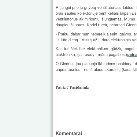
Prijungei prie jo gnybtų ventiliatoriaus laidus, 
oras saulės kolektoriuje bent keliais laipsnia
ventiliatorius akimirksniu išjungiamas. Mums ši
daugiau šilumos. Kodėl turėtų netarnati Giedri
- Puiku, dabar man nebereikia sukti galvos, ar 
jis kitą dieną. Viską už jį daro elektroninis val
Kas turi šiek tiek elektronikos įgūdžių, pagal
elektronika, gali prašyti mūsų pagalbos.
(
petr
O Giedrius jau planuoja iki rudens pasidaryti da
paprastesnius - ne iš alaus skardinių (kada šit
Patiko? Pasidalink:
Komentarai