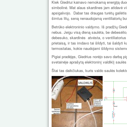
Kiek Giedriui kainavo nemokamą energiją duo
simbolinė. Mat alaus skardines jam atidavė vi
apsigalvojo. Dabar tas draugas turėtų gailėtis
šimtus litų, seną nenaudojamą ventiliatorių b
Betrūko elektroninio valdymo. Iš pradžių Giedri
nebus. Jeigu visą dieną saulėta, be debesėlio, t
debesuko, skardinės atvėsta, o ventiliatorius
prietaisą, ir tas imdavo tai šildyti, tai šaldy
termostatas, kokie naudojami šildymo sistemos
Pigiai pradėjęs, Giedrius norėjo savo darbą pi
svetainėje aprašytą elektroninį valdiklį saulė
Štai tas daikčiukas, kuris valdo saulės kolekto