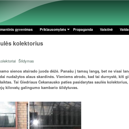
Pereiti į pagrindinį turinį
imantinis gyvenimas
Priklausomybės
Propaganda
Vaistinė
Valdan
ulės kolektorius
olektoriai
Šildymas
 namo sienos atsirado juoda dėžė. Panašu į tamsų langą, bet ne visai la
odai nudažytos alaus skardinės. Vieniems atrodo, kad tai durnystė, kiti gi
daiktas. Tai Giedriaus Čekanausko paties pasidarytas saulės kolektorius,
iejų kilovatų galingumo kambario šildytuvas.