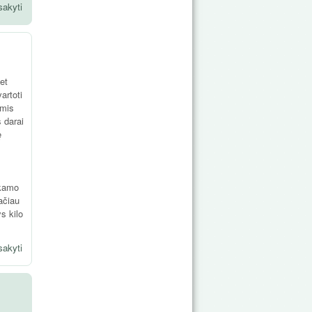
sakyti
et
artoti
ėmis
s darai
ę
nkamo
tačiau
s kilo
sakyti