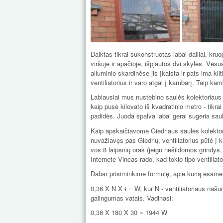
Daiktas tikrai sukonstruotas labai dailiai, kru
viršuje ir apačioje, išpjautos dvi skylės. Vės
aliuminio skardinėse jis įkaista ir pats ima kil
ventiliatorius ir varo atgal į kambarį. Taip ka
Labiausiai mus nustebino saulės kolektoriaus 
kaip pusė kilovato iš kvadratinio metro - tikr
padidės. Juoda spalva labai gerai sugeria saulė
Kaip apskaičiavome Giedriaus saulės kolektori
nuvažiavęs pas Giedrių, ventiliatorius pūtė į 
vos 8 laipsnių oras (jeigu nešildomos grindys,
Internete Vincas rado, kad tokio tipo ventilia
Dabar prisiminkime formulę, apie kurią esame
0,36 X N X ŧ = W, kur N - ventiliatoriaus naš
galingumas vatais. Vadinasi:
0,36 X 180 X 30 = 1944 W