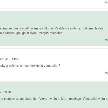
at
sumaunamos ir suklijuojamos silikonu. Pasidaro sandarus ir šilumai laidus
u skardinių gali gauti dykai, vargas atsiperka.
at
1/05/25 - 14:22
 skylę palikta, ar ties kiekvienu vamzdžiu ?
at
5 - 18:58
ta sienoje, tai atsakau: dvi. Viena - viršuje, kita - apačioje. Vamzdžiai viršuje 