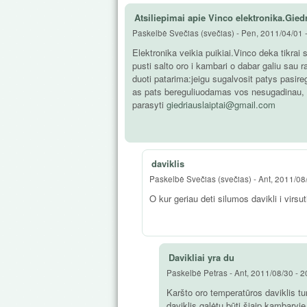
Atsiliepimai apie Vinco elektronika.Gied
Paskelbė
Svečias (svečias)
-
Pen, 2011/04/01 
Elektronika veikia puikiai.Vinco deka tikrai
pusti salto oro i kambari o dabar galiu sau ra
duoti patarima:jeigu sugalvosit patys pasiregu
as pats bereguliuodamas vos nesugadinau, o p
parasyti
giedriauslaiptai@gmail.com
daviklis
Paskelbė
Svečias (svečias)
-
Ant, 2011/08
O kur geriau deti silumos davikli i virsu
Davikliai yra du
Paskelbė
Petras
-
Ant, 2011/08/30 - 2
Karšto oro temperatūros daviklis tur
daviklis galėtų būti šiaip kambaryje