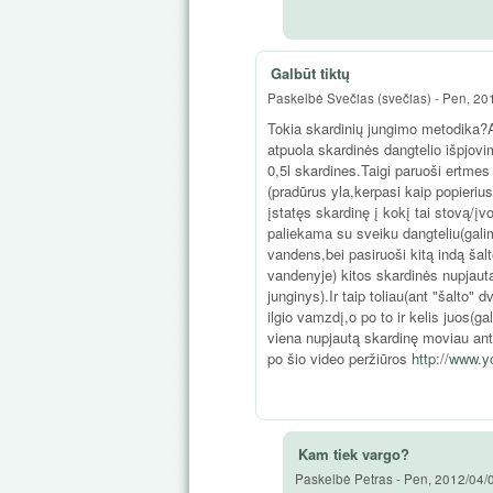
Galbūt tiktų
Paskelbė
Svečias (svečias)
-
Pen, 201
Tokia skardinių jungimo metodika?Ai
atpuola skardinės dangtelio išpjovim
0,5l skardines.Taigi paruoši ertmes
(pradūrus yla,kerpasi kaip popierius
įstatęs skardinę į kokį tai stovą/įvo
paliekama su sveiku dangteliu(galima
vandens,bei pasiruoši kitą indą ša
vandenyje) kitos skardinės nupjaut
junginys).Ir taip toliau(ant "šalto"
ilgio vamzdį,o po to ir kelis juos(ga
viena nupjautą skardinę moviau ant
po šio video peržiūros
http://www.
Kam tiek vargo?
Paskelbė
Petras
-
Pen, 2012/04/0