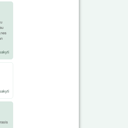
tu
iau
t,nes
an
sakyti
sakyti
trasis