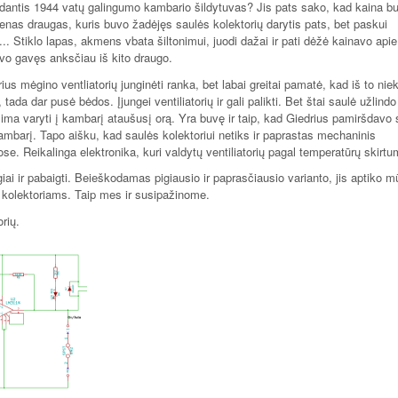
dantis 1944 vatų galingumo kambario šildytuvas? Jis pats sako, kad kaina b
enas draugas, kuris buvo žadėjęs saulės kolektorių darytis pats, bet paskui
... Stiklo lapas, akmens vbata šiltonimui, juodi dažai ir pati dėžė kainavo apie
uvo gavęs anksčiau iš kito draugo.
us mėgino ventliatorių junginėti ranka, bet labai greitai pamatė, kad iš to nie
ada dar pusė bėdos. Įjungei ventiliatorių ir gali palikti. Bet štai saulė užlindo
 ima varyti į kambarį ataušusį orą. Yra buvę ir taip, kad Giedrius pamiršdavo
ti kambarį. Tapo aišku, kad saulės kolektoriui netiks ir paprastas mechaninis
e. Reikalinga elektronika, kuri valdytų ventiliatorių pagal temperatūrų skirtu
giai ir pabaigti. Beieškodamas pigiausio ir paprasčiausio varianto, jis aptiko 
s kolektoriams. Taip mes ir susipažinome.
rių.