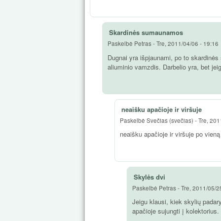
Skardinės sumaunamos
Paskelbė
Petras
-
Tre, 2011/04/06 - 19:16
Dugnai yra išpjaunami, po to skardinės 
aliuminio vamzdis. Darbelio yra, bet jeig
neaišku apačioje ir viršuje
Paskelbė
Svečias (svečias)
-
Tre, 201
neaišku apačioje ir viršuje po vieną
Skylės dvi
Paskelbė
Petras
-
Tre, 2011/05/2
Jeigu klausi, kiek skylių padary
apačioje sujungti į kolektorius.