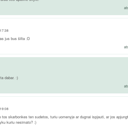
at
 17:38
as jus bus šilta :D
at
ta dabar. :)
at
 19:08
p tos skarbonkes ten sudetos, turiu uomenyje ar dugnai ispjauti, ar jos apjung
yku kuriu nesimato? :)