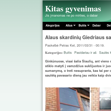
Kitas gyvenimas
Jis įmanomas ne po mirties, o dabar
Alegorijos
Alius
Buitis
Dabar
De
Pagrindinis meniu
Alaus skardinių Giedriaus sa
Paskelbė
Petras
Ket, 2011/03/31 - 00:19.
Kategorijos:
Buitis
Pasidariau ir aš
Saulės k
Ginkūnuose, visai šalia Šiaulių, ant vieno
stiklo matyti į vamzdžius suklijuotos ir ju
sumanymą, o treti nesupranta, kas tai per 
saulėtą pavasario dieną jau veikia kaip dv