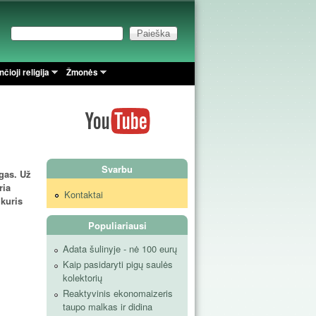
Paieška
Paieškos forma
čioji religija
Žmonės
Svarbu
ngas. Už
ria
Kontaktai
 kuris
Populiariausi
Adata šulinyje - nė 100 eurų
Kaip pasidaryti pigų saulės
kolektorių
Reaktyvinis ekonomaizeris
taupo malkas ir didina