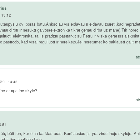
rius
- 13:12
 sutaupysiu dvi poras batu.Anksciau vis eidavau ir eidavau ziureti,kad neprade
miai dirbti ir nesukti galvos(elektronika tikrai geriau dirba uz mane).Tik norec
liuoti elektronika, tai is pradziu pasitarkit su Petru ir viska gerai issiaiskinki
asirodo, kad visai reguliuoti ir nereikejo.Jei noretumet ko paklausti galit m
at
/30 - 14:45
tine ar apatine skyle?
at
0:54
ėtų būti ten, kur eina karštas oras. Karčiausias jis yra viršutinėje skylėje. An
 arba ties apatine skyle.