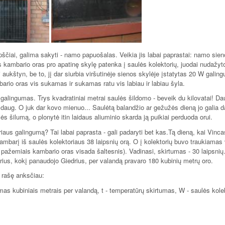
opščiai, galima sakyti - namo papuošalas. Veikia jis labai paprastai: namo sien
us kambario oras pro apatinę skylę patenka į saulės kolektorių, juodai nudažyt
ti aukštyn, be to, jį dar siurbia viršutinėje sienos skylėje įstatytas 20 W galin
mbario oras vis sukamas ir sukamas ratu vis labiau ir labiau šyla.
galingumas. Trys kvadratiniai metrai saulės šildomo - beveik du kilovatai! Da
ai daug. O juk dar kovo mienuo... Saulėtą balandžio ar gežužės dieną jo galia d
s šilumą, o plonytė itin laidaus aliuminio skarda ją puikiai perduoda orui.
aus galingumą? Tai labai paprasta - gali padaryti bet kas.Tą dieną, kai Vinc
kambarį iš saulės kolektoriaus 38 laipsnių orą. O į kolektorių buvo traukiamas
 pažemiais kambario oras visada šaltesnis). Vadinasi, skirtumas - 30 laipsnių
torius, kokį panaudojo Giedrius, per valandą pravaro 180 kubinių metrų oro.
 rašę anksčiau:
umas kubiniais metrais per valandą, t - temperatūrų skirtumas, W - saulės kole