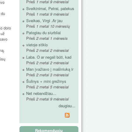
Prieš
1 metai 9 mėnesiai
uvo
Sveikinimai, Petrai, patekus
 du
Prieš
1 metai 9 mėnesiai
Sveikas, Virgi .Ar jau
Prieš
1 metai 10 mėnesių
ko doro
Patogiau du siurbliai
 už
Prieš
2 metai 1 mėnesis
 savo
vietoje stiklo
mą.
Prieš
2 metai 2 mėnesiai
Laba. O ar negali būti, kad
mūsų
Prieš
2 metai 2 mėnesiai
Man įvažiavo į mašiniuką ir
Prieš
2 metai 3 mėnesiai
Šulinys + mini grežinys
Prieš
2 metai 5 mėnesiai
Net nebandžiau...
Prieš
2 metai 9 mėnesiai
daugiau...
Rekomenduoju