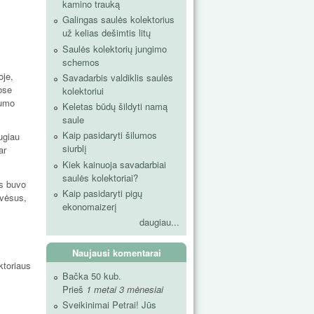
kamino trauką
Galingas saulės kolektorius
už kelias dešimtis litų
Saulės kolektorių jungimo
schemos
oje,
Savadarbis valdiklis saulės
ose
kolektoriui
gumo
Keletas būdų šildyti namą
saule
Kaip pasidaryti šilumos
ugiau
siurblį
ar
Kiek kainuoja savadarbiai
saulės kolektoriai?
as buvo
Kaip pasidaryti pigų
 vėsus,
ekonomaizerį
.
daugiau...
Naujausi komentarai
ktoriaus
Bačka 50 kub.
Prieš
1 metai 3 mėnesiai
Sveikinimai Petrai! Jūs