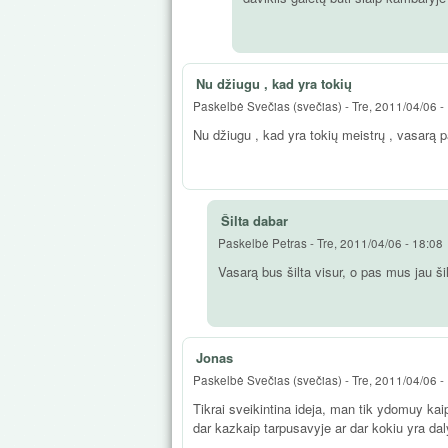
Nu džiugu , kad yra tokių
Paskelbė
Svečias (svečias)
-
Tre, 2011/04/06 -
Nu džiugu , kad yra tokių meistrų , vasarą p
Šilta dabar
Paskelbė
Petras
-
Tre, 2011/04/06 - 18:08
Vasarą bus šilta visur, o pas mus jau šil
Jonas
Paskelbė
Svečias (svečias)
-
Tre, 2011/04/06 -
Tikrai sveikintina ideja, man tik ydomuy kai
dar kazkaip tarpusavyje ar dar kokiu yra dal