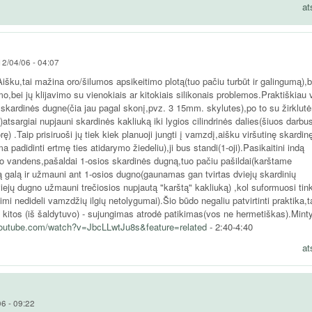
at
2/04/06 - 04:07
šku,tai mažina oro/šilumos apsikeitimo plotą(tuo pačiu turbūt ir galingumą),b
o,bei jų klijavimo su vienokiais ar kitokiais silikonais problemos.Praktiškiau v
 skardinės dugne(čia jau pagal skonį,pvz. 3 15mm. skylutes),po to su žirklut
)atsargiai nupjauni skardinės kakliuką iki lygios cilindrinės dalies(šiuos darbu
rę) .Taip prisiruoši jų tiek kiek planuoji jungti į vamzdį,aišku viršutinę skardin
 padidinti ertmę ties atidarymo žiedeliu),ji bus standi(1-oji).Pasikaitini indą
lto vandens,pašaldai 1-osios skardinės dugną,tuo pačiu pašildai(karštame
ą galą ir užmauni ant 1-osios dugno(gaunamas gan tvirtas dviejų skardinių
 dviejų dugno užmauni trečiosios nupjautą "karštą" kakliuką) ,kol suformuosi ti
limi nedideli vamzdžių ilgių netolygumai).Šio būdo negaliu patvirtinti praktika,
 kitos (iš šaldytuvo) - sujungimas atrodė patikimas(vos ne hermetiškas).Minty
youtube.com/watch?v=JbcLLwtJu8s&feature=related
- 2:40-4:40
at
6 - 09:22