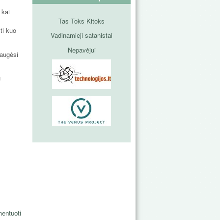
 kai
Tas Toks Kitoks
ti kuo
Vadinamieji satanistai
Nepavėjui
iaugėsi
u
entuoti