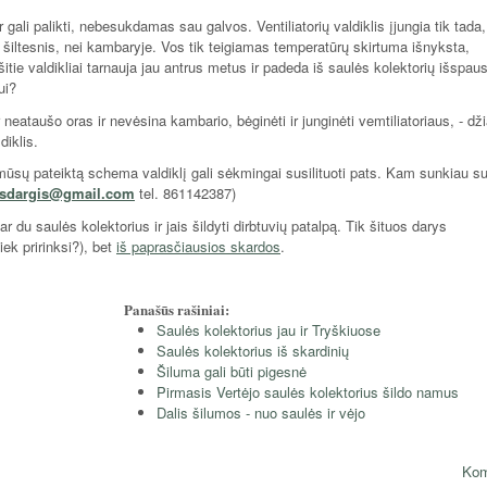
ir gali palikti, nebesukdamas sau galvos. Ventiliatorių valdiklis įjungia tik tada,
is šiltesnis, nei kambaryje. Vos tik teigiamas temperatūrų skirtuma išnyksta,
tie valdikliai tarnauja jau antrus metus ir padeda iš saulės kolektorių išspaus
ui?
neataušo oras ir nevėsina kambario, bėginėti ir junginėti vemtiliatoriaus, - dž
diklis.
 mūsų pateiktą schema valdiklį gali sėkmingai susilituoti pats. Kam sunkiau s
asdargis@gmail.com
tel. 861142387)
r du saulės kolektorius ir jais šildyti dirbtuvių patalpą. Tik šituos darys
iek pririnksi?), bet
iš paprasčiausios skardos
.
Panašūs rašiniai:
Saulės kolektorius jau ir Tryškiuose
Saulės kolektorius iš skardinių
Šiluma gali būti pigesnė
Pirmasis Vertėjo saulės kolektorius šildo namus
Dalis šilumos - nuo saulės ir vėjo
Kom