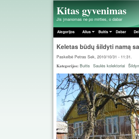
Kitas gyvenimas
Jis įmanomas ne po mirties, o dabar
Alegorijos
Alius
Buitis
Dabar
De
Pagrindinis meniu
Keletas būdų šildyti namą s
Paskelbė
Petras
Sek, 2010/10/31 - 11:31.
Kategorijos:
Buitis
Saulės kolektoriai
Šildy