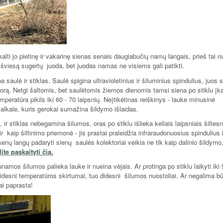
lti jo pietinę ir vakarinę sienas senais daugiabučių namų langais, prieš tai 
 šviesą sugertų juoda, bet juodas namas ne visiems gali patikti.
a saulė ir stiklas. Saulė spigina ultravioletinius ir šiluminius spindulius, juos 
 į orą. Netgi šaltomis, bet saulėtomis žiemos dienomis tamsi siena po stiklu įka
peratūra pikils iki 60 - 70 laipsnių. Neįtikėtinas reiškinys - lauke minusinė
lkale, kuris gerokai sumažina šildymo išlaidas.
, ir stiklas nebegamina šilumos, oras po stiklu išlieka keliais laipsniais šiltesn
 ir kaip šiltinimo priemonė - jis prastai praleidžia infraraudonuosius spindulius i
enų langų padaryti sienų saulės kolektoriai veikia ne tik kaip dalinio šildymo, 
ite paskaityti čia.
unamos šilumos palieka lauke ir nueina vėjais. Ar protinga po stiklu laikyti iki 
 didesni temperatūros skirtumai, tuo didesni šilumos nuostoliai. Ar negalima b
ai paprasta!