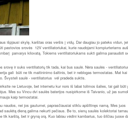
aus išpjausi skylę, karštas oras veršis į vidų. Dar daugiau jo pateks vidun, je
 būti pastovios srovės 12V ventiliatoriukai, kurie naudojami kompiurteriams auši
ambarį parvarys kilovatą. Tokiems ventiliatoriukams sukti galima panaudoti 
os srovę ir suks ventiliatorių tik tada, kai bus saulė. Nėra saulės - ventiliatoriu
erija gali būti ne tik maitininimo šaltinis, bet ir neblogas termostatas. Mat kai
. Švysteli saulė - ventiliatorius vėl pradeda suktis.
rksite ne Lietuvoje, bet internetu kur nors iš labai tolimos šalies, tai gali būti 
udėjus. Mes su Vincu dvi saulės baterijos nusipirkome iš Taivanio, už jas sum
tarnauja kaip termostatai.
u naudos, nei jos gautumei, paprasčiausiai stiklu apšiltinęs namą. Mes juos
saulėtą dieną galima nekurti pečiaus. Be to, sienų saulės kolektoriai tarnauj
ne tik karštą, bet ir gryną orą. Kuo labiau vėdini kambarius, tuo šilčiau juose d