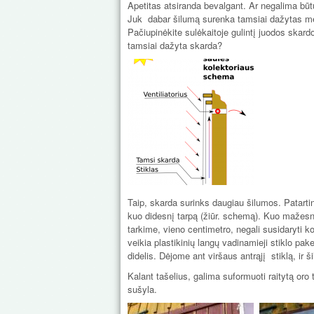
Apetitas atsiranda bevalgant. Ar negalima būt
Juk dabar šilumą surenka tamsiai dažytas medis
Pačiupinėkite sulėkaitoje gulintį juodos skard
tamsiai dažyta skarda?
Taip, skarda surinks daugiau šilumos. Patartina
kuo didesnį tarpą (žiūr. schemą). Kuo mažesnis
tarkime, vieno centimetro, negali susidaryti k
veikia plastikinių langų vadinamieji stiklo pa
didelis. Dėjome ant viršaus antrąjį stiklą, ir 
Kalant tašelius, galima suformuoti raitytą oro 
sušyla.