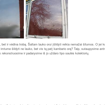
o, bet ir vėdina trobą. Šaltam lauko orui įšildyti reikia nemažai šilumos. O jei 
 imtume šildyti ne lauko, bet vis tą patį kambario orą? Taip, sutaupysime antr
ek rekonstruosime ir padarysime iš jo uždaro tipo saulės kolektorių.