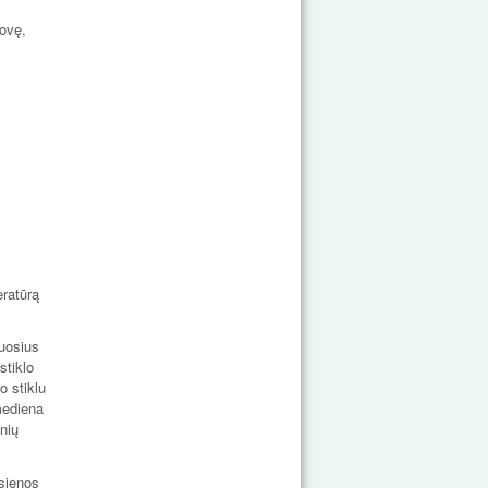
rovę,
eratūrą
muosius
stiklo
o stiklu
 mediena
snių
 sienos