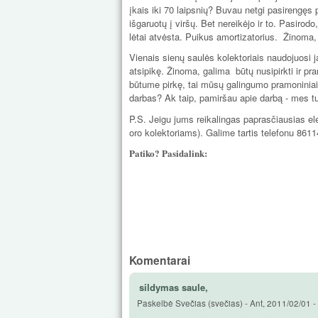
įkais iki 70 laipsnių? Buvau netgi pasirengęs 
išgaruotų į viršų. Bet nereikėjo ir to. Pasirodo
lėtai atvėsta. Puikus amortizatorius. Žinoma, 
Vienais sienų saulės kolektoriais naudojuosi 
atsipikę. Žinoma, galima būtų nusipirkti ir pra
būtume pirkę, tai mūsų galingumo pramoniniai 
darbas? Ak taip, pamiršau apie darbą - mes t
P.S. Jeigu jums reikalingas paprasčiausias ele
oro kolektoriams). Galime tartis telefonu 8
Patiko? Pasidalink:
Komentarai
sildymas saule,
Paskelbė
Svečias (svečias)
-
Ant, 2011/02/01 -