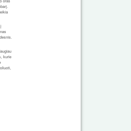
io oras
barį.
eikia
į
enas
idesnis.
daugiau
, kurie
e
liuoti,