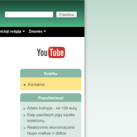
Paieška
Paieškos forma
čioji religija
Žmonės
Svarbu
Kontaktai
Populiariausi
Adata šulinyje - nė 100 eurų
Kaip pasidaryti pigų saulės
kolektorių
Reaktyvinis ekonomaizeris
taupo malkas ir didina