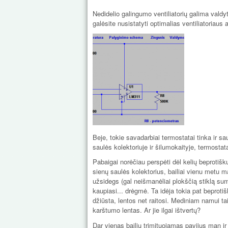
Nedidelio galingumo ventiliatorių galima valdyt
galėsite nusistatyti optimalias ventiliatoriau
Beje, tokie savadarbiai termostatai tinka ir s
saulės kolektoriuje ir šilumokaityje, termostata
Pabaigai norėčiau perspėti dėl kelių beprotiš
sienų saulės kolektorius, bailiai vienu metu 
užsidegs (gal neišmanėliai plokščią stiklą sum
kaupiasi... drėgmė. Ta idėja tokia pat beprotiš
džiūsta, lentos net raitosi. Mediniam namui tai 
karštumo lentas. Ar jie ilgai ištvertų?
Dar vienas bailių trimituojamas pavijus man ir