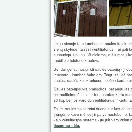
Jeigu sienoje tarp kambario ir saulės kolektori
sienų skylėse įtaisysi ventiliatorius. Tai gali
sunaudoja 1,6 - 1,8 W elektros, o šilumos į k
mobiliojo telefono krautuvą.
Bet dar geriau nusipirkti saulės bateriją - ji du
ir nevaro į kambarį šalto oro. Taigi saulės bat
saulės, saulės kolektoriuose nebūna karšto oro
Saulės baterijos yra brangokos, bet jeigu jas pi
nei maitinimo šaltinis ir termostatas kartu s
80 litų, bet jos varo du ventiliatorius ir kartu 
Tokie saulės kolektoriai duoda kur kas daugia
įrengėme kovo mėnesį ir patys nustebome, kad 
kaip ventiliacijos sistema - jie juk varo vidun 
Išsamiau - čia.