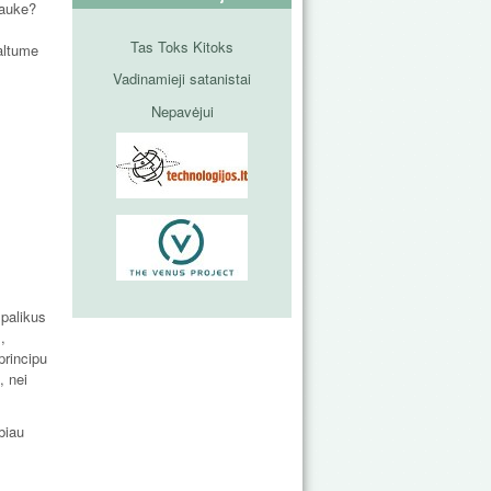
lauke?
Tas Toks Kitoks
kaltume
Vadinamieji satanistai
Nepavėjui
 palikus
,
principu
, nei
biau