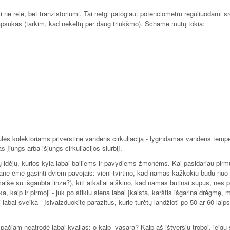
i ne rele, bet tranzistoriumi. Tai netgi patogiau: potenciometru reguliuodami s
s apsukas (tarkim, kad nekeltų per daug triukšmo). Schame mūtų tokia:
aulės kolektoriams priverstine vandens cirkuliacija - lygindamas vandens temp
s įjungs arba išjungs cirkuliacijos siurblį.
kų idėjų, kurios kyla labai bailiems ir pavydiems žmonėms. Kai pasidariau pir
mane ėmė gąsinti dviem pavojais: vieni tvirtino, kad namas kažkokiu būdu nuo 
aišė su išgaubta linze?), kiti atkaliai aiškino, kad namas būtinai supus, nes p
ka, kaip ir pirmoji - juk po stiklu siena labai įkaista, karštis išgarina drėgmę,
labai sveika - įsivaizduokite parazitus, kurie turėtų landžioti po 50 ar 60 laip
 pačiam neatrodė labai kvailas: o kaip vasarą? Kaip aš ištversiu troboj, jeigu