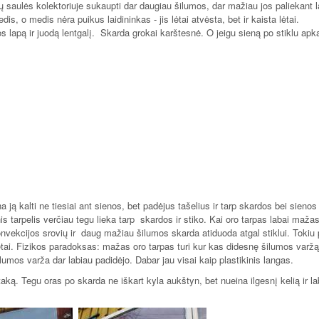
ų saulės kolektoriuje sukaupti dar daugiau šilumos, dar mažiau jos paliekant 
, o medis nėra puikus laidininkas - jis lėtai atvėsta, bet ir kaista lėtai.
os lapą ir juodą lentgalį. Skarda grokai karštesnė. O jeigu sieną po stiklu ap
 ją kalti ne tiesiai ant sienos, bet padėjus tašelius ir tarp skardos bei sienos
 tarpelis verčiau tegu lieka tarp skardos ir stiko. Kai oro tarpas labai mažas
onvekcijos srovių ir daug mažiau šilumos skarda atiduoda atgal stiklui. Tokiu 
ketai. Fizikos paradoksas: mažas oro tarpas turi kur kas didesnę šilumos varžą
šilumos varža dar labiau padidėjo. Dabar jau visai kaip plastikinis langas.
taką. Tegu oras po skarda ne iškart kyla aukštyn, bet nueina ilgesnį kelią ir la