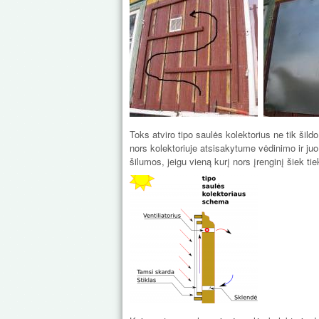
Toks atviro tipo saulės kolektorius ne tik šild
nors kolektoriuje atsisakytume vėdinimo ir juo
šilumos, jeigu vieną kurį nors įrenginį šiek ti