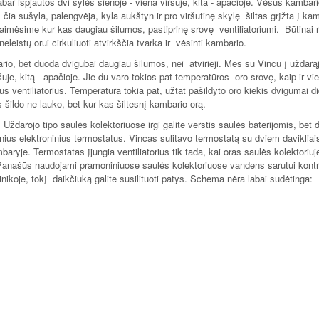
ar išpjautos dvi sylės sienoje - viena viršuje, kita - apačioje. Vėsus kambar
 čia sušyla, palengvėja, kyla aukštyn ir pro viršutinę skylę šiltas grįžta į kam
laimėsime kur kas daugiau šilumos, pastiprinę srovę ventiliatoriumi. Būtinai r
neleistų orui cirkuliuoti atvirkščia tvarka ir vėsinti kambario.
rio, bet duoda dvigubai daugiau šilumos, nei atvirieji. Mes su Vincu į uždarąj
ršuje, kitą - apačioje. Jie du varo tokios pat temperatūros oro srovę, kaip ir vi
aus ventiliatorius. Temperatūra tokia pat, užtat pašildyto oro kiekis dvigumai d
s šildo ne lauko, bet kur kas šiltesnį kambario orą.
. Uždarojo tipo saulės kolektoriuose irgi galite verstis saulės baterijomis, bet 
ius elektroninius termostatus. Vincas sulitavo termostatą su dviem davikliais
baryje. Termostatas įjungia ventiliatorius tik tada, kai oras saulės kolektoriuj
. Panašūs naudojami pramoniniuose saulės kolektoriuose vandens sarutui kontro
inikoje, tokį daikčiuką galite susilituoti patys. Schema nėra labai sudėtinga: