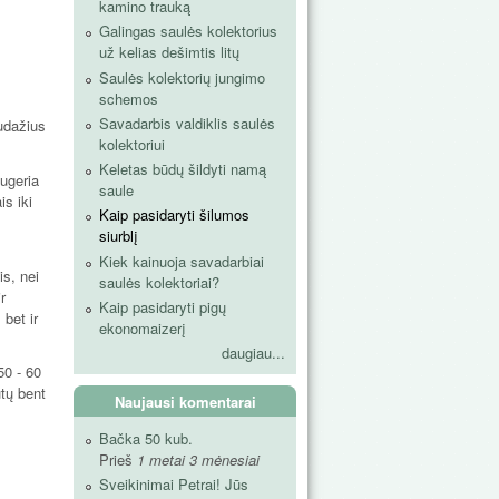
kamino trauką
Galingas saulės kolektorius
už kelias dešimtis litų
Saulės kolektorių jungimo
schemos
Savadarbis valdiklis saulės
nudažius
kolektoriui
Keletas būdų šildyti namą
sugeria
saule
is iki
Kaip pasidaryti šilumos
siurblį
Kiek kainuoja savadarbiai
is, nei
saulės kolektoriai?
r
Kaip pasidaryti pigų
bet ir
ekonomaizerį
daugiau...
50 - 60
ūtų bent
Naujausi komentarai
Bačka 50 kub.
Prieš
1 metai 3 mėnesiai
Sveikinimai Petrai! Jūs