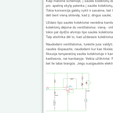
Kaip matome schemoje, į saulės kolektorių dab
pro apatinę skylę patenka į saulės kolektorių,
Tokia konvencija galėtų vykti ir savaime, bet 
dėti bent vieną sklendę, kad ji, dingus saulei, 
Uždaro tipo saulės kolektoriai nevėdina kamba
kolektorių dėjome du ventiliatorius: vieną - vi
tokio pat dydžio atvirojo tipo saulės kolektori
Taip atsitinka dėl to, kad uždarasis kolektoriu
Naudodami ventiliatorius, turėsite juos valdyti
naudos išspausite, naudodami kur kas tikslesn
fiksuoja temperatūrą saulės kolektoriuje ir kam
karštesnis, nei kambaryje. Veikia užtikrintai
bet lie labai brangūs. Jeigu susigaudote elektr