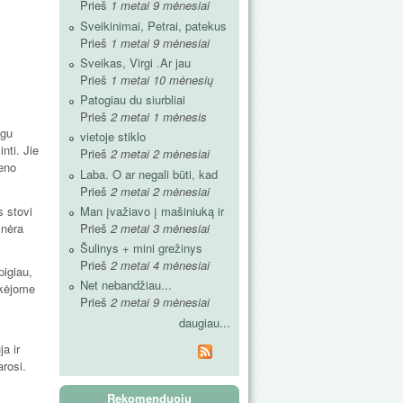
Prieš
1 metai 9 mėnesiai
Sveikinimai, Petrai, patekus
Prieš
1 metai 9 mėnesiai
Sveikas, Virgi .Ar jau
Prieš
1 metai 10 mėnesių
Patogiau du siurbliai
Prieš
2 metai 1 mėnesis
igu
vietoje stiklo
nti. Jie
Prieš
2 metai 2 mėnesiai
seno
Laba. O ar negali būti, kad
Prieš
2 metai 2 mėnesiai
s stovi
Man įvažiavo į mašiniuką ir
 nėra
Prieš
2 metai 3 mėnesiai
Šulinys + mini grežinys
Prieš
2 metai 4 mėnesiai
pigiau,
Net nebandžiau...
okėjome
Prieš
2 metai 9 mėnesiai
daugiau...
a ir
arosi.
Rekomenduoju