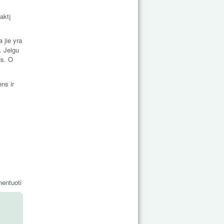
naktį
 jie yra
. Jeigu
us. O
ns ir
entuoti