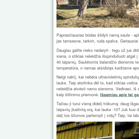
Paprasčiausias būdas šildyti namą saule - apka
jas tamsesne, tarkim, ruda spalva. Geriausiai
Daugiau galite nieko nedaryti - tegu už jus dirb
siena, o stiklas neleidžia išspinduliuoti atgal
40 laipsnių. Saulėtomis balandžio dienomis tem
temperatūra, o namas atsidūręs karštame apva
Netgi naktį, kai nebėra ultravioletinių spindulių
lauke. Taip atsitinka dėl to, kad stiklas veikia
neleidžia atvėsti namo sienoms. Vadinasi, iš s
kaip šiltinimo priemonė.
Išsamiau apie tai gal
Tačiau ji turui vieną didelį trūkumą: daug išga
laipsnių įkaitintą orą, kai lauke -10? Juk kuo
dalį tos šilumos partempti į vidų? Taip, tai lab