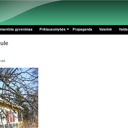
Pereiti į pagrindinį turinį
imantinis gyvenimas
Priklausomybės
Propaganda
Vaistinė
Valdan
aule
mas