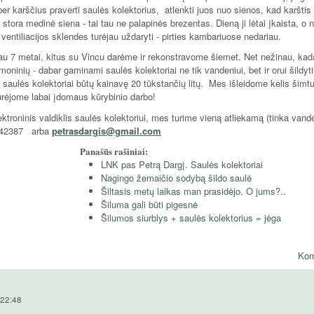
per karščius praverti saulės kolektorius, atlenkti juos nuo sienos, kad karštis
, stora medinė siena - tai tau ne palapinės brezentas. Dieną ji lėtai įkaista, o 
ventiliacijos sklendes turėjau uždaryti - pirties kambariuose nedariau.
jau 7 metai, kitus su Vincu darėme ir rekonstravome šiemet. Net nežinau, kada
moninių - dabar gaminami saulės kolektoriai ne tik vandeniui, bet ir orui šildyti
saulės kolektoriai būtų kainavę 20 tūkstančių litų. Mes išleidome kelis šimt
urėjome labai įdomaus kūrybinio darbo!
ktroninis valdiklis saulės kolektoriui, mes turime vieną atliekamą (tinka vande
61142387 arba
petrasdargis@gmail.com
Panašūs rašiniai:
LNK pas Petrą Dargį. Saulės kolektoriai
Nagingo žemaičio sodybą šildo saulė
Šiltasis metų laikas man prasidėjo. O jums?..
Šiluma gali būti pigesnė
Šilumos siurblys + saulės kolektorius = jėga
Kom
 22:48