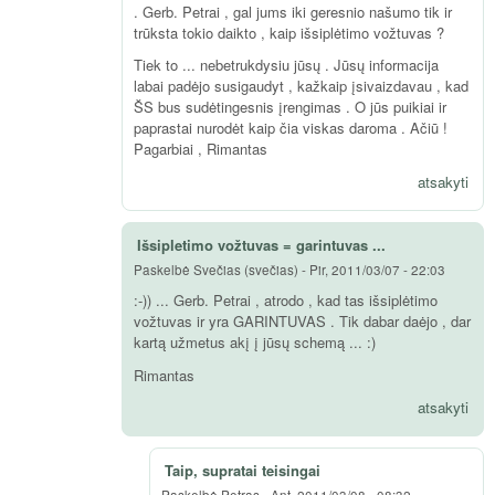
. Gerb. Petrai , gal jums iki geresnio našumo tik ir
trūksta tokio daikto , kaip išsiplėtimo vožtuvas ?
Tiek to ... nebetrukdysiu jūsų . Jūsų informacija
labai padėjo susigaudyt , kažkaip įsivaizdavau , kad
ŠS bus sudėtingesnis įrengimas . O jūs puikiai ir
paprastai nurodėt kaip čia viskas daroma . Ačiū !
Pagarbiai , Rimantas
atsakyti
Išsipletimo vožtuvas = garintuvas ...
Paskelbė
Svečias (svečias)
-
Pir, 2011/03/07 - 22:03
:-)) ... Gerb. Petrai , atrodo , kad tas išsiplėtimo
vožtuvas ir yra GARINTUVAS . Tik dabar daėjo , dar
kartą užmetus akį į jūsų schemą ... :)
Rimantas
atsakyti
Taip, supratai teisingai