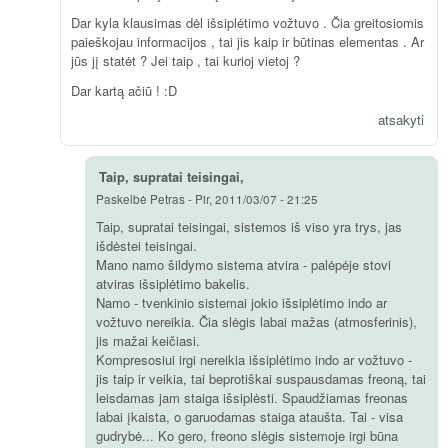
Dar kyla klausimas dėl išsiplėtimo vožtuvo . Čia greitosiomis
paieškojau informacijos , tai jis kaip ir būtinas elementas . Ar
jūs jį statėt ? Jei taip , tai kurioj vietoj ?
Dar kartą ačiū ! :D
atsakyti
Taip, supratai teisingai,
Paskelbė
Petras
-
Pir, 2011/03/07 - 21:25
Taip, supratai teisingai, sistemos iš viso yra trys, jas
išdėstei teisingai.
Mano namo šildymo sistema atvira - palėpėje stovi
atviras išsiplėtimo bakelis.
Namo - tvenkinio sistemai jokio išsiplėtimo indo ar
vožtuvo nereikia. Čia slėgis labai mažas (atmosferinis),
jis mažai keičiasi.
Kompresosiui irgi nereikia išsiplėtimo indo ar vožtuvo -
jis taip ir veikia, tai beprotiškai suspausdamas freoną, tai
leisdamas jam staiga išsiplėsti. Spaudžiamas freonas
labai įkaista, o garuodamas staiga ataušta. Tai - visa
gudrybė... Ko gero, freono slėgis sistemoje irgi būna