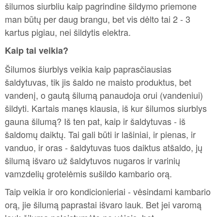
šilumos siurbliu kaip pagrindine šildymo priemone
man būtų per daug brangu, bet vis dėlto tai 2 - 3
kartus pigiau, nei šildytis elektra.
Kaip tai veikia?
Šilumos šiurblys veikia kaip paprasčiausias
šaldytuvas, tik jis šaldo ne maisto produktus, bet
vandenį, o gautą šilumą panaudoja orui (vandeniui)
šildyti. Kartais manęs klausia, iš kur šilumos siurblys
gauna šilumą? Iš ten pat, kaip ir šaldytuvas - iš
šaldomų daiktų. Tai gali būti ir lašiniai, ir pienas, ir
vanduo, ir oras - šaldytuvas tuos daiktus atšaldo, jų
šilumą išvaro už šaldytuvos nugaros ir varinių
vamzdelių grotelėmis sušildo kambario orą.
Taip veikia ir oro kondicionieriai - vėsindami kambario
orą, jie šilumą paprastai išvaro lauk. Bet jei varomą