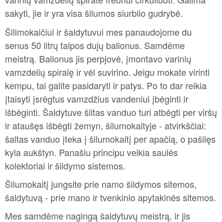
sakyti, jie ir yra visa šilumos siurblio gudrybė.
Šilimokaičiui ir šaldytuvui mes panaudojome du
senus 50 litrų talpos dujų balionus. Samdėme
meistrą. Balionus jis perpjovė, įmontavo varinių
vamzdelių spiralę ir vėl suvirino. Jeigu mokate virinti
kempu, tai galite pasidaryti ir patys. Po to dar reikia
įtaisyti įsrėgtus vamzdžius vandeniui įbėginti ir
išbėginti. Šaldytuve šiltas vanduo turi atbėgti per viršų
ir ataušęs išbėgti žemyn, šilumokaityje - atvirkščiai:
šaltas vanduo įteka į šilumokaitį per apačią, o pašilęs
kyla aukštyn. Panašiu principu veikia saulės
kolektoriai ir šildymo sistemos.
Šilumokaitį jungsite prie namo šildymos sitemos,
šaldytuvą - prie mano ir tvenkinio apytakinės sitemos.
Mes samdėme nagingą šaldytuvų meistrą, ir jis