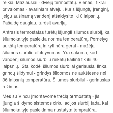
reikia. Mažiausiai - dviejų termostatų. Vienas, tikrai
privalomas - avariniam atvejui, kuris išjungtų įrenginį,
jeigu aušinamą vandenį atšaldysite iki 0 laipsnių.
Pašaldę daugiau, turėsit avariją.
Antrasis termostatas turėtų išjungti šilumos siurblį, kai
šilumokaityje pasiekta norima temperatūrą. Pernelyg
aukštą temperatūrą laikyti nėra gerai - mažėja
šilumos siurblio efektyvumas. Yra sakoma, kad
vandenį šilumos siurbliu reikėtų kaitinti tik iki 40
laipsnių. Štai kodėl šilumos siurbliai geriausiai tinka
grindų šildymui - grindys šildomos ne aukštesne nei
36 laipsnių temperatūra. Šilumos siurbliui - geriausias
režimas.
Mes su Vincu įmontavome trečią termostatą - jis
įjungia šildymo sistemos cirkuliacijos siurblį tada, kai
šilumokaityje pasiekiama nustatyta tempratūra.