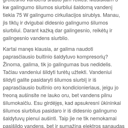
kw galingumo šilumos siurbliui šaldomą vandenį
tiekia 75 W galingumo cirkuliacijos sirublys. Manau,
jis tiktų ir dvigubai didesnio galingumo šilumos
siurbliui. Darant kažką dar galingesnio, reikėtų ir
galingesnio vandens siurblio.
Kartai manęs klausia, ar galima naudoti
paprasčiausio buitinio šaldytuvo kompresorių?
Žinoma, galima, tik jo galingumas bus nedidelis.
Tačiau vandeniui šildyti turėtų užtekti. Vandeniui
šildyti galite pasidaryti šilumos siurblį ir iš
paprasčiausio buitinio oro kondicionieriaus, jeigu jo
freoną aušinsite ne lauko oru, bet vandens pilnu
šilumokaičiu. Esu girdėjęs, kad apsukresni ūkininkai
šilumos siurblius pasidaro ir iš didesnio galingumo
šaldytuvų pienui aušinti. Taip jie ne tik nemokamai
pasišildo vandens, bet ir sumažina elektros sąnaudas