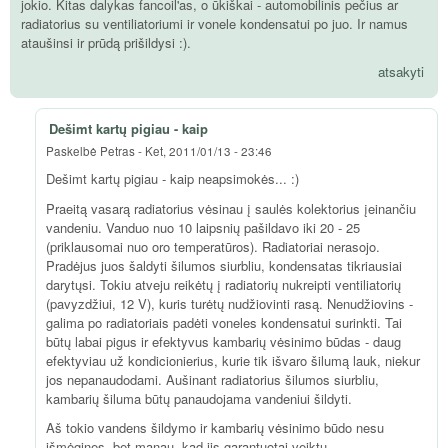
jokio. Kitas dalykas fancoil'as, o ūkiškai - automobilinis pečius ar
radiatorius su ventiliatoriumi ir vonele kondensatui po juo. Ir namus
ataušinsi ir prūdą prišildysi :).
atsakyti
Dešimt kartų pigiau - kaip
Paskelbė
Petras
-
Ket, 2011/01/13 - 23:46
Dešimt kartų pigiau - kaip neapsimokės... :)
Praeitą vasarą radiatorius vėsinau į saulės kolektorius įeinančiu
vandeniu. Vanduo nuo 10 laipsnių pašildavo iki 20 - 25
(priklausomai nuo oro temperatūros). Radiatoriai nerasojo.
Pradėjus juos šaldyti šilumos siurbliu, kondensatas tikriausiai
darytųsi. Tokiu atveju reikėtų į radiatorių nukreipti ventiliatorių
(pavyzdžiui, 12 V), kuris turėtų nudžiovinti rasą. Nenudžiovins -
galima po radiatoriais padėti voneles kondensatui surinkti. Tai
būtų labai pigus ir efektyvus kambarių vėsinimo būdas - daug
efektyviau už kondicionierius, kurie tik išvaro šilumą lauk, niekur
jos nepanaudodami. Aušinant radiatorius šilumos siurbliu,
kambarių šiluma būtų panaudojama vandeniui šildyti.
Aš tokio vandens šildymo ir kambarių vėsinimo būdo nesu
išmėginęs, bet manau, kad jis garantuotai veiktų.