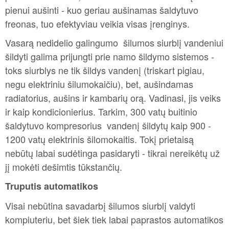
pienui aušinti - kuo geriau aušinamas šaldytuvo
freonas, tuo efektyviau veikia visas įrenginys.
Vasarą nedidelio galingumo šilumos siurblį vandeniui
šildyti galima prijungti prie namo šildymo sistemos -
toks siurblys ne tik šildys vandenį (triskart pigiau,
negu elektriniu šilumokaičiu), bet, aušindamas
radiatorius, aušins ir kambarių orą. Vadinasi, jis veiks
ir kaip kondicionierius. Tarkim, 300 vatų buitinio
šaldytuvo kompresorius vandenį šildytų kaip 900 -
1200 vatų elektrinis šilomokaitis. Tokį prietaisą
nebūtų labai sudėtinga pasidaryti - tikrai nereikėtų už
jį mokėti dešimtis tūkstančių.
Truputis automatikos
Visai nebūtina savadarbį šilumos siurblį valdyti
kompiuteriu, bet šiek tiek labai paprastos automatikos