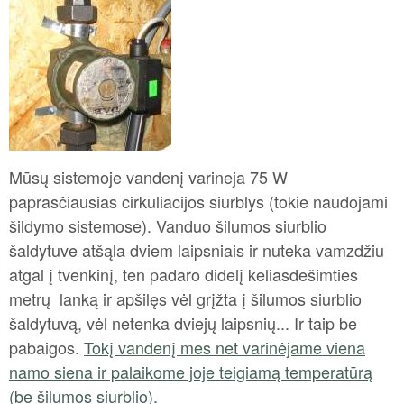
Mūsų sistemoje vandenį varineja 75 W
paprasčiausias cirkuliacijos siurblys (tokie naudojami
šildymo sistemose). Vanduo šilumos siurblio
šaldytuve atšąla dviem laipsniais ir nuteka vamzdžiu
atgal į tvenkinį, ten padaro didelį keliasdešimties
metrų lanką ir apšilęs vėl grįžta į šilumos siurblio
šaldytuvą, vėl netenka dviejų laipsnių... Ir taip be
pabaigos.
Tokį vandenį mes net varinėjame viena
namo siena ir palaikome joje teigiamą temperatūrą
(be šilumos siurblio).