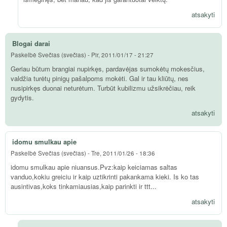
atsakyti
Blogai darai
Paskelbė
Svečias (svečias)
-
Pir, 2011/01/17 - 21:27
Geriau būtum brangiai nupirkęs, pardavėjas sumokėtų mokesčius,
valdžia turėtų pinigų pašalpoms mokėti. Gal ir tau kliūtų, nes
nusipirkęs duonai neturėtum. Turbūt kubilizmu užsikrėčiau, reik
gydytis.
atsakyti
idomu smulkau apie
Paskelbė
Svečias (svečias)
-
Tre, 2011/01/26 - 18:36
idomu smulkau apie niuansus.Pvz:kaip keiciamas saltas
vanduo,kokiu greiciu ir kaip uztikrinti pakankama kieki. Is ko tas
ausintivas,koks tinkamiausias,kaip parinkti ir ttt...
atsakyti