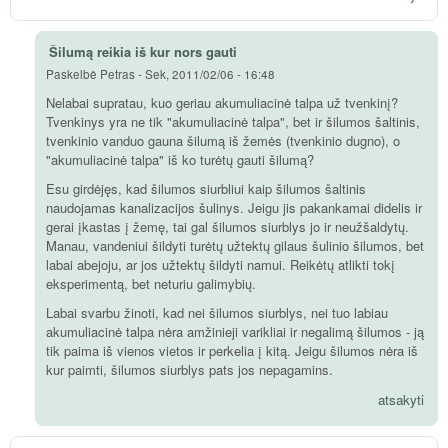
Šilumą reikia iš kur nors gauti
Paskelbė
Petras
-
Sek, 2011/02/06 - 16:48
Nelabai supratau, kuo geriau akumuliacinė talpa už tvenkinį?
Tvenkinys yra ne tik "akumuliacinė talpa", bet ir šilumos šaltinis,
tvenkinio vanduo gauna šilumą iš žemės (tvenkinio dugno), o
"akumuliacinė talpa" iš ko turėtų gauti šilumą?
Esu girdėjęs, kad šilumos siurbliui kaip šilumos šaltinis
naudojamas kanalizacijos šulinys. Jeigu jis pakankamai didelis ir
gerai įkastas į žemę, tai gal šilumos siurblys jo ir neužšaldytų.
Manau, vandeniui šildyti turėtų užtektų gilaus šulinio šilumos, bet
labai abejoju, ar jos užtektų šildyti namui. Reikėtų atlikti tokį
eksperimentą, bet neturiu galimybių.
Labai svarbu žinoti, kad nei šilumos siurblys, nei tuo labiau
akumuliacinė talpa nėra amžinieji varikliai ir negalimą šilumos - ją
tik paima iš vienos vietos ir perkelia į kitą. Jeigu šilumos nėra iš
kur paimti, šilumos siurblys pats jos nepagamins.
atsakyti