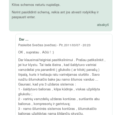
Kitos schemos neturiu nupiešęs.
Norint pasididinti schemą, reikia ant jos atvesti rodyklikę ir
paspausti enter.
atsakyti
Dar ...
Paskelbė
Svečias (svečias)
-
Pir, 2011/03/07 - 20:23
OK , supratau . Ačiū ! :)
Dar klausimai/teiginiai pasitikslinimui . Prašau patikslinkit ,
jei kur klystu. Tai tada išeina , kad šaldytuvo variniai
vamzdeliai yra panardinti į gliukolio ( ar kitokį panašų )
tirpalą, kuris ir keliauja ratu varinėjamas siurblio . Savo
ruožtu šilumokaičio bake jau namo šilumos vanduo ...
Gaunasi, kad yra 3 uždaros sistemos :
1 - šaldytuvo balionas , kilpa kūdroje , viskas užpildyta
gliukoliu ;
2 - varinių vamzdelių uždaras kontūras , surišantis abu
balionus , kompresorių ir garintuvą;
3 - namo šiluminės sistemos kontūras , šilumokaičio
balionas užpildytas namą šildančiu skysčiu.