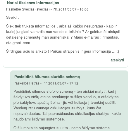
Norisi tikslenes informacijos
Paskelbė
Svečias (svečias)
-
Pir, 2011/03/07 - 16:06
Sveiki ,
Šiek tiek trūksta informacijos , arba aš kažko nesupratau - kaip ir
kurioj jungiasi vamzdis nuo vandens telkinio ? Ar galėtumėt atsiųsti
detalesnę schemutę man asmeniškai ? Mano e-mail'as : rimantasu
eta gmail.com
Širdingas ačiū iš anksto ! Puikus straipsnis ir gera informacija ... :)
atsakyti
Pasididink šilumos siurblio schemą
Paskelbė
Petras
-
Pir, 2011/03/07 - 17:12
Pasididink šilumos siurblio schemą - ten aiškiai matyti, kad į
šaldytuvo viršų ateina tvenkinyje sušilęs vanduo, o atšaldytas
pro šaldytuvo apačią išeina - jis vėl keliauja į tvenkinį sušilti.
Vandenį ratu varinėja cirkuliacijos siurblys, kuris čia
nepavaizduotas. Tai paprasčiausias cirkuliacijos siurblys, kokie
naudojami šildymo sistemose.
O šilumokaitis sujungtas su kita - namo šildymo sistema.