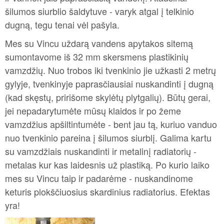
šilumos siurblio šaldytuve - varyk atgal į telkinio
dugną, tegu tenai vėl pašyla.
Mes su Vincu uždarą vandens apytakos sitemą
sumontavome iš 32 mm skersmens plastikinių
vamzdžių. Nuo trobos iki tvenkinio jie užkasti 2 metrų
gylyje, tvenkinyje paprasčiausiai nuskandinti į dugną
(kad skęstų, pririšome skylėtų plytgalių). Būtų gerai,
jei nepadarytumėte mūsų klaidos ir po žeme
vamzdžius apšiltintumėte - bent jau tą, kuriuo vanduo
nuo tvenkinio pareina į šilumos siurblį. Galima kartu
su vamzdžiais nuskandinti ir metalinį radiatorių -
metalas kur kas laidesnis už plastiką. Po kurio laiko
mes su Vincu taip ir padarėme - nuskandinome
keturis plokščiuosius skardinius radiatorius. Efektas
yra!