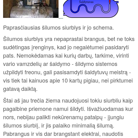
Paprasčiausias šilumos siurblys ir jo schema.
Šilumos siurblys yra nepaprastai brangus, bet ne toks
sudėtingas įrenginys, kad jo negalėtumei pasidaryti
pats. Nemokėdamas kai kurių darbų, tarkime, virinti
vario vamzdelių ar šaldymo - šildymo sistemos
užpildyti freonu, gali pasisamdyti šaldytuvų meistrą -
vis tiek tai kainuos apie 10 kartų pigiau, nei pirktumei
gatavą daiktą.
Štai aš jau trečia žiema naudojuosi tokiu siurbliu kaip
pagalbine priemone namui šildyti. Išvažiuodamas kur
nors, nebijau palikti nekūrenamų patalpų - įjungiu
šilumos siurblį, ir jis palaiko minimalią šilumą.
Pabrangus ir vis dar brangstant elektrai, naudotis