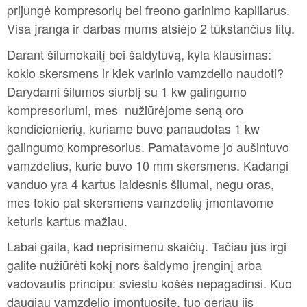
prijungė kompresorių bei freono garinimo kapiliarus.
Visa įranga ir darbas mums atsiėjo 2 tūkstančius litų.
Darant šilumokaitį bei šaldytuvą, kyla klausimas:
kokio skersmens ir kiek varinio vamzdelio naudoti?
Darydami šilumos siurblį su 1 kw galingumo
kompresoriumi, mes nužiūrėjome seną oro
kondicionierių, kuriame buvo panaudotas 1 kw
galingumo kompresorius. Pamatavome jo aušintuvo
vamzdelius, kurie buvo 10 mm skersmens. Kadangi
vanduo yra 4 kartus laidesnis šilumai, negu oras,
mes tokio pat skersmens vamzdelių įmontavome
keturis kartus mažiau.
Labai gaila, kad neprisimenu skaičių. Tačiau jūs irgi
galite nužiūrėti kokį nors šaldymo įrenginį arba
vadovautis principu: sviestu košės nepagadinsi. Kuo
daugiau vamzdelio įmontuosite, tuo geriau jis