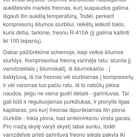
aukštesnės markės freonas, kurį suspaudus galima
išgauti itin aukštą temperatūrą. Todėl, perkant
kompresorių šilumos siurbliui, reikėtų ieškoti tokio,
kuris dirba, tarkime, freonu R-410A (jį galima kaitinti
iki 100 laipsnių).
Dabar pažiūrėkime schemoje, kaip veikia šilumos
siurblys. Kompresorius freoną varinėja ratu: stumia jį
vamdzdeliais į šilumokaitį, iš šilumokaičio - į
šaldytuvą, iš čia freonas vėl siurbiamas į kompresorių
ir vėl varomas tuo pačiu ratu. Iš to nebūtų jokios
naudos, jeigu ne viena gudri detalė - garintuvas. Tai
gali būti ir reguliuojamas purkštukas, ir plonytis ilgas
kapiliaras, pro kurį freonas išpurškiamas itin plona
čiurkšle - tokia plona, kad amkimirksniu virsta garais.
Pro mažą skylę varyti skystį labai sunku, todėl
vamzdelyje prieš garintuvą freono slėgis pakyla iki