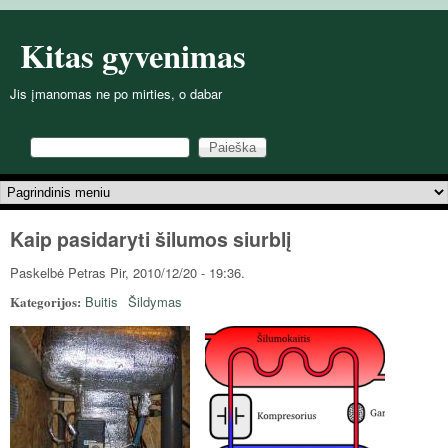
Pereiti į pagrindinį turinį
Kitas gyvenimas
Jis įmanomas ne po mirties, o dabar
Paieška
Paieškos forma
Pagrindinis meniu
Kaip pasidaryti šilumos siurblį
Paskelbė
Petras
Pir, 2010/12/20 - 19:36.
Kategorijos:
Buitis
Šildymas