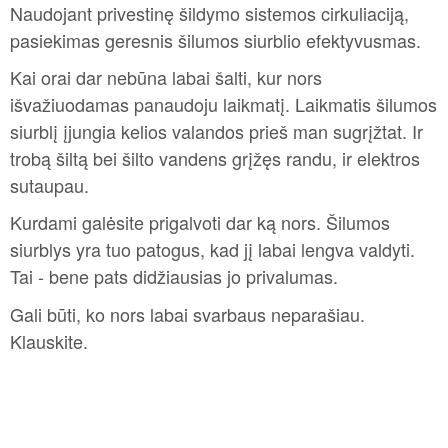
Naudojant privestinę šildymo sistemos cirkuliaciją,
pasiekimas geresnis šilumos siurblio efektyvusmas.
Kai orai dar nebūna labai šalti, kur nors
išvažiuodamas panaudoju laikmatį. Laikmatis šilumos
siurblį įjungia kelios valandos prieš man sugrįžtat. Ir
trobą šiltą bei šilto vandens grįžęs randu, ir elektros
sutaupau.
Kurdami galėsite prigalvoti dar ką nors. Šilumos
siurblys yra tuo patogus, kad jį labai lengva valdyti.
Tai - bene pats didžiausias jo privalumas.
Gali būti, ko nors labai svarbaus neparašiau.
Klauskite.