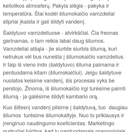
keliolikos atmosferų. Pakyla slėgis - pakyka ir
temperatūra. Štai kodėl šilumokaičio vamzdeliai
stipriai įkaista ir gali šildyti vandenį.
Šaldytuvo vamzdeliuose - atvirkščiai. Čia freonas
garinamas, o tam reikia labai daug šilumos.
Vamzdeliai atšąla - jie siurbte siurbia šilumą, kuri
netrukus vėl bus nunešta į šilumokaičio vamzdelius.
Ir taip iš vieno indo (šaldytuvo) šiluma paimama ir
perduodama kitam (šilumokaičiui). Jeigu šaldytuve
nuolatos keisime vandenį, šis procesas vyks be
perstojo. Žinoma, iš šilumokaičio irgi turėsime paimti
šilumą - ja galėsime šildyti kambario orą.
Kuo šiltesnį vandenį pilsime į šaldytuvą, tuo daugiau
šilumos turėsime šilumokaityje. Nuo to priklausys ir
įrenginuo naudingumo koeficientas. Marketingo
gudručiai tvirtina, kad jų parduodamais pramoniniais