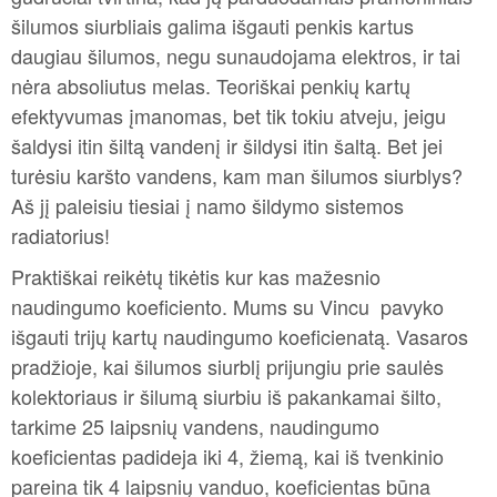
šilumos siurbliais galima išgauti penkis kartus
daugiau šilumos, negu sunaudojama elektros, ir tai
nėra absoliutus melas. Teoriškai penkių kartų
efektyvumas įmanomas, bet tik tokiu atveju, jeigu
šaldysi itin šiltą vandenį ir šildysi itin šaltą. Bet jei
turėsiu karšto vandens, kam man šilumos siurblys?
Aš jį paleisiu tiesiai į namo šildymo sistemos
radiatorius!
Praktiškai reikėtų tikėtis kur kas mažesnio
naudingumo koeficiento. Mums su Vincu pavyko
išgauti trijų kartų naudingumo koeficienatą. Vasaros
pradžioje, kai šilumos siurblį prijungiu prie saulės
kolektoriaus ir šilumą siurbiu iš pakankamai šilto,
tarkime 25 laipsnių vandens, naudingumo
koeficientas padideja iki 4, žiemą, kai iš tvenkinio
pareina tik 4 laipsnių vanduo, koeficientas būna