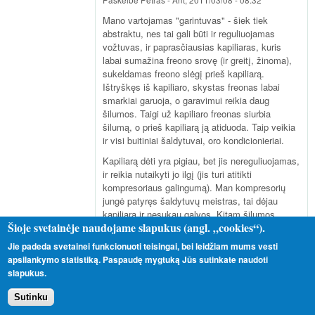
Paskelbė
Petras
-
Ant, 2011/03/08 - 08:32
Mano vartojamas "garintuvas" - šiek tiek
abstraktu, nes tai gali būti ir reguliuojamas
vožtuvas, ir paprasčiausias kapiliaras, kuris
labai sumažina freono srovę (ir greitį, žinoma),
sukeldamas freono slėgį prieš kapiliarą.
Ištryškęs iš kapiliaro, skystas freonas labai
smarkiai garuoja, o garavimui reikia daug
šilumos. Taigi už kapiliaro freonas siurbia
šilumą, o prieš kapiliarą ją atiduoda. Taip veikia
ir visi buitiniai šaldytuvai, oro kondicionieriai.
Kapiliarą dėti yra pigiau, bet jis nereguliuojamas,
ir reikia nutaikyti jo ilgį (jis turi atitikti
kompresoriaus galingumą). Man kompresorių
jungė patyręs šaldytuvų meistras, tai dėjau
kapiliarą ir nesukau galvos. Kitam šilumos
Šioje svetainėje naudojame slapukus (angl. „cookies“).
siurbliui dėjau reguliuojamą vožtuvą. Jis
brangesnis, bet patogesnis - reguliuojant
Jie padeda svetainei funkcionuoti teisingai, bei leidžiam mums vesti
vožtuvą, galima optimaliai suderinti freono
apsilankymo statistiką. Paspaudę mygtuką Jūs sutinkate naudoti
sistemą. Sakyčiau, tai nesunku padaryti ir
slapukus.
savamoksliui.
Sutinku
atsakyti