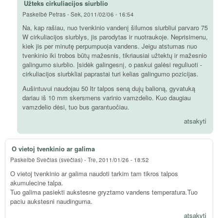
Užteks cirkuliacijos siurblio
Paskelbė
Petras
-
Sek, 2011/02/06 - 16:54
Na, kap rašiau, nuo tvenkinio vandenį šilumos siurbliui parvaro 75
W cirkuliacijos siurblys, jis parodytas ir nuotraukoje. Neprisimenu,
kiek jis per minutę perpumpuoja vandens. Jeigu atstumas nuo
tvenkinio iki trobos būtų mažesnis, tikriausiai užtektų ir mažesnio
galingumo siurblio. Įsidėk galingesnį, o paskui galėsi reguliuoti -
cirkuliacijos siurbkliai paprastai turi kelias galingumo pozicijas.
Aušintuvui naudojau 50 ltr talpos seną dujų balioną, gyvatuką
dariau iš 10 mm skersmens varinio vamzdelio. Kuo daugiau
vamzdelio dėsi, tuo bus garantuočiau.
atsakyti
O vietoj tvenkinio ar galima
Paskelbė
Svečias (svečias)
-
Tre, 2011/01/26 - 18:52
O vietoj tvenkinio ar galima naudoti tarkim tam tikros talpos
akumulecine talpa.
Tuo galima pasiekti aukstesne gryztamo vandens temperatura.Tuo
paciu aukstesni naudinguma.
atsakyti