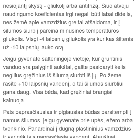
nešiojantį skystį - gliukolį arba antifrizą. Šiuo atveju
naudingumo koeficientas irgi negali būti labai didelis,
nes žemė apie vamzdžius greitai atšaldoma, ir į
šilumos siurblį pareina minusinės temperatūros
gliukolis. Visgi -4 laipsnių gliukolis yra kur kas šiltenis
už -10 laipsnių lauko orą.
Jeigu gyvenate šalteningoje vietoje, kur gruntinis
vanduo yra palyginti aukštai, galite pasidaryti kelis
negilius gręžinius iš šilumą siurbti iš jų. Po žeme
rasite +10 laipsnių vandenį, o tai šilumos siurbliui
gana daug. Visa bėda, kad gręžiniai brangiai
kainuoja.
Pats paprasčiausias ir pigiausias būdas parsitempti į
namus šilumos, jeigu gyvenate prie upės, ežero arba
tvenkinio. Panardinai į dugną plastininius vamzdžius
ir varinėk jais paprasčiasią vandenį. Ataušinai