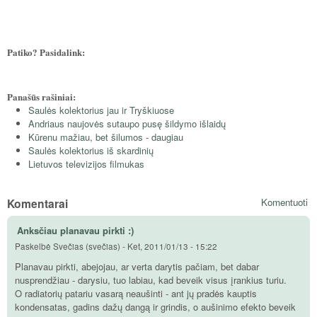
Patiko? Pasidalink:
Panašūs rašiniai:
Saulės kolektorius jau ir Tryškiuose
Andriaus naujovės sutaupo pusę šildymo išlaidų
Kūrenu mažiau, bet šilumos - daugiau
Saulės kolektorius iš skardinių
Lietuvos televizijos filmukas
Komentarai
Komentuoti
Anksčiau planavau pirkti :)
Paskelbė
Svečias (svečias)
-
Ket, 2011/01/13 - 15:22
Planavau pirkti, abejojau, ar verta darytis pačiam, bet dabar
nusprendžiau - darysiu, tuo labiau, kad beveik visus įrankius turiu.
O radiatorių patariu vasarą neaušinti - ant jų pradės kauptis
kondensatas, gadins dažų dangą ir grindis, o aušinimo efekto beveik