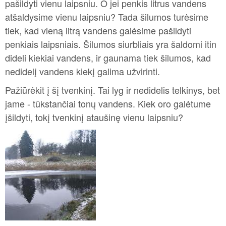
pašildyti vienu laipsniu. O jei penkis litrus vandens
atšaldysime vienu laipsniu? Tada šilumos turėsime
tiek, kad vieną litrą vandens galėsime pašildyti
penkiais laipsniais. Šilumos siurbliais yra šaldomi itin
dideli kiekiai vandens, ir gaunama tiek šilumos, kad
nedidelį vandens kiekį galima užvirinti.
Pažiūrėkit į šį tvenkinį. Tai lyg ir nedidelis telkinys, bet
jame - tūkstančiai tonų vandens. Kiek oro galėtume
įšildyti, tokį tvenkinį ataušinę vienu laipsniu?