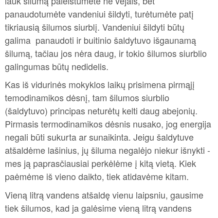
lauk šilumą paleistumėte ne vėjais, bet
panaudotumėte vandeniui šildyti, turėtumėte patį
tikriausią šilumos siurblį. Vandeniui šildyti būtų
galima panaudoti ir buitinio šaldytuvo išgaunamą
šilumą, tačiau jos nėra daug, ir tokio šilumos siurblio
galingumas būtų nedidelis.
Kas iš vidurinės mokyklos laikų prisimena pirmąjį
temodinamikos dėsnį, tam šilumos siurblio
(šaldytuvo) principas neturėtų kelti daug abejonių.
Pirmasis termodinamikos dėsnis nusako, jog energija
negali būti sukurta ar sunaikinta. Jeigu šaldytuve
atšaldėme lašinius, jų šiluma negalėjo niekur išnykti -
mes ją paprasčiausiai perkėlėme į kitą vietą. Kiek
paėmėme iš vieno daikto, tiek atidavėme kitam.
Vieną litrą vandens atšaldę vienu laipsniu, gausime
tiek šilumos, kad ja galėsime vieną litrą vandens