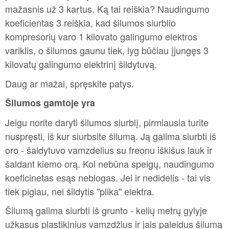
mažasnis už 3 kartus. Ką tai reiškia? Naudingumo
koeficientas 3 reiškia, kad šilumos siurblio
kompresorių varo 1 kilovato galingumo elektros
variklis, o šilumos gaunu tiek, lyg būčiau įjungęs 3
kilovatų galingumo elektrinį šildytuvą.
Daug ar mažai, spręskite patys.
Šilumos gamtoje yra
Jeigu norite daryti šilumos siurblį, pirmiausia turite
nuspręsti, iš kur siurbsite šilumą. Ją galima siurbti iš
oro - šaldytuvo vamzdelius su freonu iškišus lauk ir
šaldant kiemo orą. Kol nebūna speigų, naudingumo
koeficinetas esąs neblogas. Jei ir nedidelis - tai vis
tiek pigiau, nei šildytis "plika" elektra.
Šilumą galima siurbti iš grunto - kelių metrų gylyje
užkasus plastikinius vamzdžius ir jais paleidus šilumą