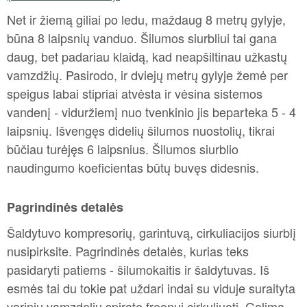
Net ir žiemą giliai po ledu, maždaug 8 metrų gylyje,
būna 8 laipsnių vanduo. Šilumos siurbliui tai gana
daug, bet padariau klaidą, kad neapšiltinau užkastų
vamzdžių. Pasirodo, ir dviejų metrų gylyje žemė per
speigus labai stipriai atvėsta ir vėsina sistemos
vandenį - viduržiemį nuo tvenkinio jis beparteka 5 - 4
laipsnių. Išvengęs didelių šilumos nuostolių, tikrai
būčiau turėjęs 6 laipsnius. Šilumos siurblio
naudingumo koeficientas būtų buvęs didesnis.
Pagrindinės detalės
Šaldytuvo kompresorių, garintuvą, cirkuliacijos siurblį
nusipirksite. Pagrindinės detalės, kurias teks
pasidaryti patiems - šilumokaitis ir šaldytuvas. Iš
esmės tai du tokie pat uždari indai su viduje suraityta
varinių vamzdelių spirate freonui cirkuliuoti. Galima