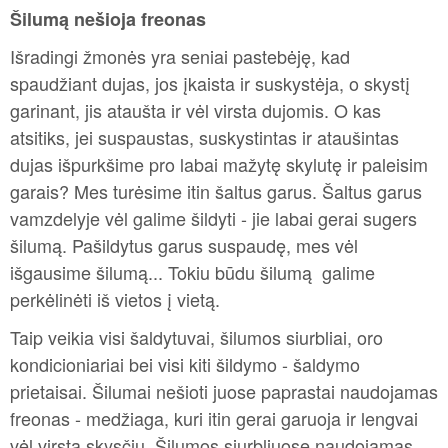
Šilumą nešioja freonas
Išradingi žmonės yra seniai pastebėję, kad
spaudžiant dujas, jos įkaista ir suskystėja, o skystį
garinant, jis ataušta ir vėl virsta dujomis. O kas
atsitiks, jei suspaustas, suskystintas ir ataušintas
dujas išpurkšime pro labai mažytę skylutę ir paleisim
garais? Mes turėsime itin šaltus garus. Šaltus garus
vamzdelyje vėl galime šildyti - jie labai gerai sugers
šilumą. Pašildytus garus suspaudę, mes vėl
išgausime šilumą... Tokiu būdu šilumą galime
perkėlinėti iš vietos į vietą.
Taip veikia visi šaldytuvai, šilumos siurbliai, oro
kondicioniariai bei visi kiti šildymo - šaldymo
prietaisai. Šilumai nešioti juose paprastai naudojamas
freonas - medžiaga, kuri itin gerai garuoja ir lengvai
vėl virsta skysčiu. Šilumos siurbliuose naudojamas