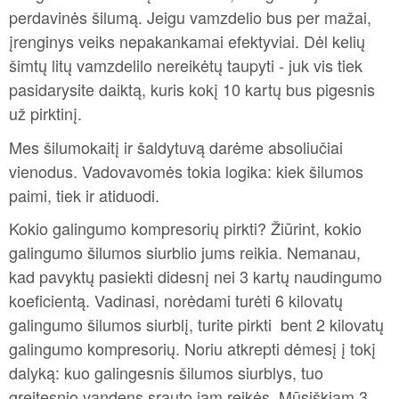
perdavinės šilumą. Jeigu vamzdelio bus per mažai,
įrenginys veiks nepakankamai efektyviai. Dėl kelių
šimtų litų vamzdelilo nereikėtų taupyti - juk vis tiek
pasidarysite daiktą, kuris kokį 10 kartų bus pigesnis
už pirktinį.
Mes šilumokaitį ir šaldytuvą darėme absoliučiai
vienodus. Vadovavomės tokia logika: kiek šilumos
paimi, tiek ir atiduodi.
Kokio galingumo kompresorių pirkti? Žiūrint, kokio
galingumo šilumos siurblio jums reikia. Nemanau,
kad pavyktų pasiekti didesnį nei 3 kartų naudingumo
koeficientą. Vadinasi, norėdami turėti 6 kilovatų
galingumo šilumos siurblį, turite pirkti bent 2 kilovatų
galingumo kompresorių. Noriu atkrepti dėmesį į tokį
dalyką: kuo galingesnis šilumos siurblys, tuo
greitesnio vandens srauto jam reikės. Mūsiškiam 3