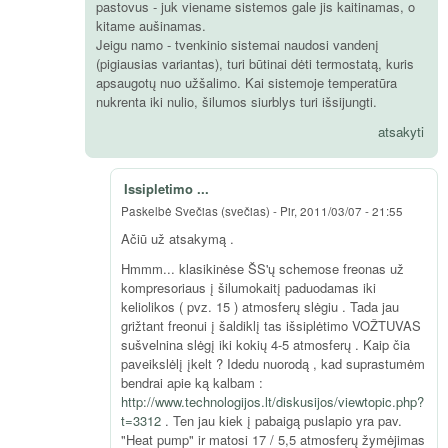
pastovus - juk viename sistemos gale jis kaitinamas, o
kitame aušinamas.
Jeigu namo - tvenkinio sistemai naudosi vandenį
(pigiausias variantas), turi būtinai dėti termostatą, kuris
apsaugotų nuo užšalimo. Kai sistemoje temperatūra
nukrenta iki nulio, šilumos siurblys turi išsijungti.
atsakyti
Issipletimo ...
Paskelbė
Svečias (svečias)
-
Pir, 2011/03/07 - 21:55
Ačiū už atsakymą .
Hmmm... klasikinėse ŠS'ų schemose freonas už
kompresoriaus į šilumokaitį paduodamas iki
keliolikos ( pvz. 15 ) atmosferų slėgiu . Tada jau
grižtant freonui į šaldiklį tas išsiplėtimo VOŽTUVAS
sušvelnina slėgį iki kokių 4-5 atmosferų . Kaip čia
paveikslėlį įkelt ? Idedu nuorodą , kad suprastumėm
bendrai apie ką kalbam :
http://www.technologijos.lt/diskusijos/viewtopic.php?
t=3312
. Ten jau kiek į pabaigą puslapio yra pav.
"Heat pump" ir matosi 17 / 5,5 atmosferų žymėjimas