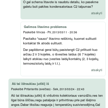
O gal schema litavote is naudotu detaliu, ko pasekme
galetu buti pakites kondensatoriaus C2 talpumas?
atsakyti
Galimos litavimo problemos
Paskelbė
Vincas
-
Pir, 2013/03/11 - 20:36
Pasitaiko "sauso" litavimo reiškinių, kuomet sulituoti
kontaktai tik atrodo sulituoti.
Dar papildomai gerai būtų pasistengti C2 prilituoti kuo
arčiau 2 ir 3 kojelės, o išvesties laidus (iš 7 kojelės)
laikyti atokiau nuo įvesties laidų/kontaktų (2, 3 kojelių,
termorezistorių laidų ir t.t.).
atsakyti
Aš tai ištraukiau jutiklį iš
Paskelbė
Pritariantis (svečias)
-
Sek, 2013/03/24 - 22:43
Aš tai ištraukiau jutiklį iš viršutinio kolektoriaus vamzdžio,nes ten
ilgai būna šilčiau,negu patalpoje ir pritvirtinau prie pat išėjimo
angos.Dabar tiksliau reaguoja į temperatūrų susivienodijimą.Gal