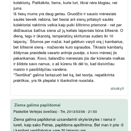
kolektorių. Patikėkite, tiems, kurie turi, tikrai nėra blogiau, nei
jums.
Iš tiesų mums yra daug geriau. Gruodžio ir sausio mėnesiais
saulės beveik nebūna, bet tiesiai ant sienų pritaisyti saulės
kolektoriai naktimis veikia kaip puiki šiltinimo priemonė - net per
didžiausius šalčius siena už jų keliais laipsniais būna šiltesnė. O
dieną, tegu ir ūkanotą, temperatūrų skirtumas sudaro iki 10
laipsnių.` Šilumos per mažai, kad galėtum varyti orą į kambarius,
bet šiltesnė sieną - mažesnės kuro sąnaudos. Tikrasis kambarių
šildymas prasideda vasario antroje pusėje, o kovo mėnesį jis
pakankamas. Kovo, balandžio mėnesiais jūs dar kūrenate malkas
ir šildote savo namus, o aš kūrenu tik dėl to, kad išsivirčiau
maisto ir pasišildyčiau vandens.
"Teoriškai" galima fantazuoti bet ką, bet teorija, nepatikrinta
praktikos, yra tik plepalai ir išankstinė nuostata.
atsakyti
Ziema galima papildomai
Paskelbė
Vertejas (svečias)
-
Tre, 2013/03/06 - 21:50
Ziema galima papildomai uzsandarinti skyle/skyles i nama ir
tureti, kaip sako Petras, papildoma apsiltinima. Bet man ir prie -5
i kambari ventiliatorius vare 30 laipsniu ora.