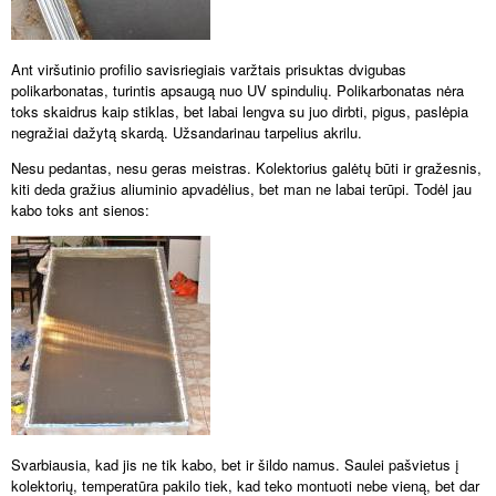
Ant viršutinio profilio savisriegiais varžtais prisuktas dvigubas
polikarbonatas, turintis apsaugą nuo UV spindulių. Polikarbonatas nėra
toks skaidrus kaip stiklas, bet labai lengva su juo dirbti, pigus, paslėpia
negražiai dažytą skardą. Užsandarinau tarpelius akrilu.
Nesu pedantas, nesu geras meistras. Kolektorius galėtų būti ir gražesnis,
kiti deda gražius aliuminio apvadėlius, bet man ne labai terūpi. Todėl jau
kabo toks ant sienos:
Svarbiausia, kad jis ne tik kabo, bet ir šildo namus. Saulei pašvietus į
kolektorių, temperatūra pakilo tiek, kad teko montuoti nebe vieną, bet dar