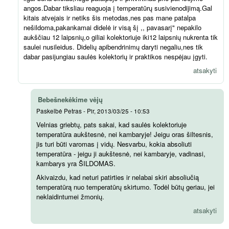
angos.Dabar tiksliau reaguoja į temperatūrų susivienodijimą.Gal
kitais atvejais ir netiks šis metodas,nes pas mane patalpa
nešildoma,pakankamai didelė ir visą šį ,, pavasarį" nepakilo
aukščiau 12 laipsnių,o giliai kolektoriuje iki12 laipsnių nukrenta tik
saulei nusileidus. Didelių apibendrinimų daryti negaliu,nes tik
dabar pasijungiau saulės kolektorių ir praktikos nespėjau įgyti.
atsakyti
Bebešnekėkime vėjų
Paskelbė
Petras
-
Pir, 2013/03/25 - 10:53
Velnias griebtų, pats sakai, kad saulės kolektoriuje
temperatūra aukštesnė, nei kambaryje! Jeigu oras šiltesnis,
jis turi būti varomas į vidų. Nesvarbu, kokia absoliuti
temperatūra - jeigu ji aukštesnė, nei kambaryje, vadinasi,
kambarys yra ŠILDOMAS.
Akivaizdu, kad neturi patirties ir nelabai skiri absoliučią
temperatūrą nuo temperatūrų skirtumo. Todėl būtų geriau, jei
neklaidintumei žmonių.
atsakyti