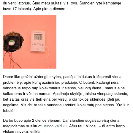
du ventiliatorius. Šiuo metu sukasi visi trys. Šiandien ryte kambaryje
buvo 17 laipsnių. Apie pirmą dienos:
Dabar liko gražiai uždengti skyles, paslėpti laidukus ir išspręsti vieną
problemėlę, apie kurią užsiminiau pradžioje. O būtent: kadangi nėra
sandaraus tarpo tarp kolektoriaus ir sienos, vėjuotą dieną į namus eina
šaltas oras ir vėsina namus. Apatinėje skylėje įtaisiau vienpusę sklendę,
bet šaltas oras vis tiek eina per viršų, o čia tokios sklendės įdėti jau
negalima. Vis dėl to teks sandariau tvirtinti kolektorių prie sienos. Yra kur
tobulėti.
Darbo buvo apie
2 dienos vienam. Dar
šiandien sugaišau visą dieną,
mėgindamas susilituoti
Vinco valdiklį
. Ačiū tau, Vincai, – iš antro karto
viskas pavyko, veikia!