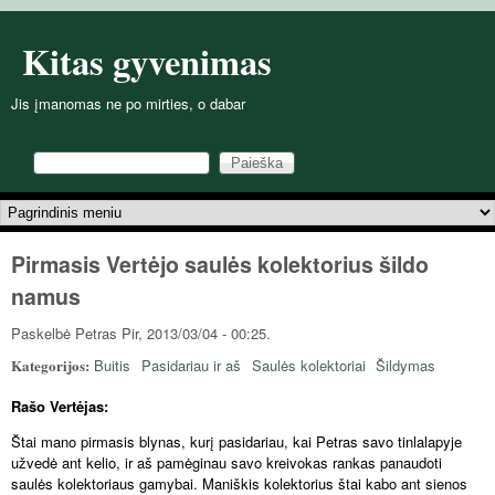
Pereiti į pagrindinį turinį
Kitas gyvenimas
Jis įmanomas ne po mirties, o dabar
Paieška
Paieškos forma
Pagrindinis meniu
Pirmasis Vertėjo saulės kolektorius šildo
namus
Paskelbė
Petras
Pir, 2013/03/04 - 00:25.
Kategorijos:
Buitis
Pasidariau ir aš
Saulės kolektoriai
Šildymas
Rašo Vertėjas:
Štai mano pirmasis blynas, kurį pasidariau, kai Petras savo tinlalapyje
užvedė ant kelio, ir aš pamėginau savo kreivokas rankas panaudoti
saulės kolektoriaus gamybai. Maniškis kolektorius štai kabo ant sienos