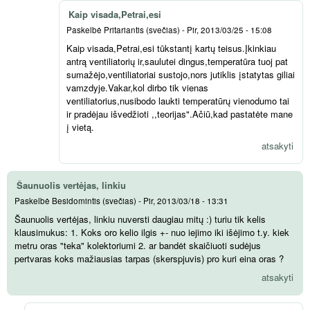
Kaip visada,Petrai,esi
Paskelbė
Pritariantis (svečias)
-
Pir, 2013/03/25 - 15:08
Kaip visada,Petrai,esi tūkstantį kartų teisus.Įkinkiau
antrą ventiliatorių ir,saulutei dingus,temperatūra tuoj pat
sumažėjo,ventiliatoriai sustojo,nors jutiklis įstatytas giliai
vamzdyje.Vakar,kol dirbo tik vienas
ventiliatorius,nusibodo laukti temperatūrų vienodumo tai
ir pradėjau išvedžioti ,,teorijas".Ačiū,kad pastatėte mane
į vietą.
atsakyti
Šaunuolis vertėjas, linkiu
Paskelbė
Besidomintis (svečias)
-
Pir, 2013/03/18 - 13:31
Šaunuolis vertėjas, linkiu nuversti daugiau mitų :) turiu tik kelis
klausimukus: 1. Koks oro kelio ilgis +- nuo iejimo iki išėjimo t.y. kiek
metru oras "teka" kolektoriumi 2. ar bandėt skaičiuoti sudėjus
pertvaras koks mažiausias tarpas (skerspjuvis) pro kuri eina oras ?
atsakyti