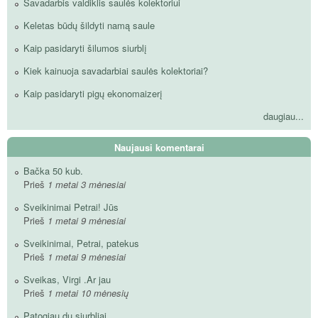
Savadarbis valdiklis saulės kolektoriui
Keletas būdų šildyti namą saule
Kaip pasidaryti šilumos siurblį
Kiek kainuoja savadarbiai saulės kolektoriai?
Kaip pasidaryti pigų ekonomaizerį
daugiau...
Naujausi komentarai
Bačka 50 kub.
Prieš
1 metai 3 mėnesiai
Sveikinimai Petrai! Jūs
Prieš
1 metai 9 mėnesiai
Sveikinimai, Petrai, patekus
Prieš
1 metai 9 mėnesiai
Sveikas, Virgi .Ar jau
Prieš
1 metai 10 mėnesių
Patogiau du siurbliai