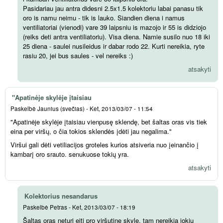
Pasidariau jau antra didesni 2.5x1.5 kolektoriu labai panasu tik
oro is namu neimu - tik is lauko. Siandien diena i namus
ventiliatoriai (vienodi) vare 39 laipsniu is mazojo ir 55 is didziojo
(reiks deti antra ventiliatoriu). Visa diena. Namie susilo nuo 18 iki
25 diena - saulei nusileidus ir dabar rodo 22. Kurti nereikia, ryte
rasiu 20, jei bus saules - vel nereiks :)
atsakyti
"Apatinėje skylėje įtaisiau
Paskelbė
Jaunius (svečias)
-
Ket, 2013/03/07 - 11:54
"Apatinėje skylėje įtaisiau vienpusę sklendę, bet šaltas oras vis tiek
eina per viršų, o čia tokios sklendės įdėti jau negalima."
Viršui gali dėti vetiliacijos groteles kurios atsiveria nuo įeinančio į
kambarį oro srauto. senukuose tokių yra.
atsakyti
Kolektorius nesandarus
Paskelbė
Petras
-
Ket, 2013/03/07 - 18:19
Šaltas oras neturi eiti pro viršutinę skylę, tam nereikia jokių