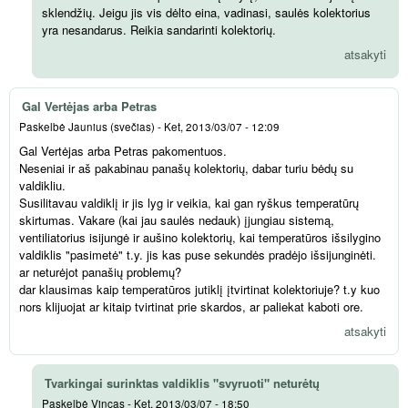
sklendžių. Jeigu jis vis dėlto eina, vadinasi, saulės kolektorius
yra nesandarus. Reikia sandarinti kolektorių.
atsakyti
Gal Vertėjas arba Petras
Paskelbė
Jaunius (svečias)
-
Ket, 2013/03/07 - 12:09
Gal Vertėjas arba Petras pakomentuos.
Neseniai ir aš pakabinau panašų kolektorių, dabar turiu bėdų su
valdikliu.
Susilitavau valdiklį ir jis lyg ir veikia, kai gan ryškus temperatūrų
skirtumas. Vakare (kai jau saulės nedauk) įjungiau sistemą,
ventiliatorius isijungė ir aušino kolektorių, kai temperatūros išsilygino
valdiklis "pasimetė" t.y. jis kas puse sekundės pradėjo išsijunginėti.
ar neturėjot panašių problemų?
dar klausimas kaip temperatūros jutiklį įtvirtinat kolektoriuje? t.y kuo
nors klijuojat ar kitaip tvirtinat prie skardos, ar paliekat kaboti ore.
atsakyti
Tvarkingai surinktas valdiklis "svyruoti" neturėtų
Paskelbė
Vincas
-
Ket, 2013/03/07 - 18:50