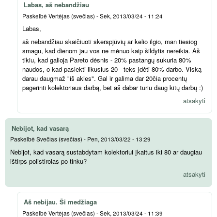
Labas, aš nebandžiau
Paskelbė
Vertėjas (svečias)
-
Sek, 2013/03/24 - 11:24
Labas,
aš nebandžiau skaičiuoti skerspjūvių ar kelio ilgio, man tiesiog
smagu, kad dienom jau vos ne mėnuo kaip šildytis nereikia. Aš
tikiu, kad galioja Pareto dėsnis - 20% pastangų sukuria 80%
naudos, o kad pasiekti likusius 20 - teks įdėti 80% darbo. Viską
darau daugmaž "iš akies". Gal ir galima dar 20čia procentų
pagerinti kolektoriaus darbą, bet aš dabar turiu daug kitų darbų :)
atsakyti
Nebijot, kad vasarą
Paskelbė
Svečias (svečias)
-
Pen, 2013/03/22 - 13:29
Nebijot, kad vasarą sustabdytam kolektoriui įkaitus iki 80 ar daugiau
ištirps polistirolas po tinku?
atsakyti
Aš nebijau. Ši medžiaga
Paskelbė
Vertėjas (svečias)
-
Sek, 2013/03/24 - 11:39