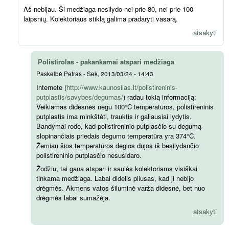
Aš nebijau. Ši medžiaga nesilydo nei prie 80, nei prie 100
laipsnių. Kolektoriaus stiklą galima pradaryti vasarą.
atsakyti
Polistirolas - pakankamai atspari medžiaga
Paskelbė
Petras
-
Sek, 2013/03/24 - 14:43
Internete (
http://www.kaunosilas.lt/polistireninis-
putplastis/savybes/degumas/
) radau tokią informaciją:
Veikiamas didesnės negu 100°C temperatūros, polistireninis
putplastis ima minkštėti, trauktis ir galiausiai lydytis.
Bandymai rodo, kad polistireninio putplasčio su degumą
slopinančiais priedais degumo temperatūra yra 374°C.
Žemiau šios temperatūros degios dujos iš besilydančio
polistireninio putplasčio nesusidaro.
Žodžiu, tai gana atspari ir saulės kolektoriams visiškai
tinkama medžiaga. Labai didelis pliusas, kad ji nebijo
drėgmės. Akmens vatos šiluminė varža didesnė, bet nuo
drėgmės labai sumažėja.
atsakyti