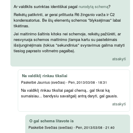
Ar valdiklis surinktas identiškai pagal
nurodytą schemą
?
Reikėtų patikrinti, ar gerai prilituota R6 žingsnio varža ir C2
kondensatorius. Be šių elementų schemos "blyksėjimas" labai
tikėtinas.
Jei maitinimo šaltinis kitoks nei schemoje, reikėtų pažiūrėti, ar
nesvyruoja schemos maitinimo įtampa kartu su pastebimais
išsijunginėjimais (tokius "sekundinius" svyravimus galima matyti
tiesiog paprasto voltmetro pagalba).
atsakyti
Na valdiklį rinkau tiksliai
Paskelbė
Jaunius (svečias)
-
Pen, 2013/03/08 - 18:31
Na valdiklį rinkau tiksliai pagal chemą.. gal tikrai ką
sumaisiau... bandysiu savaitgalį antrą daryti, gal gausis.
atsakyti
O gal schema litavote is
Paskelbė
Svečias (svečias)
-
Pen, 2013/03/08 - 21:40