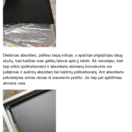
Dėdamas absorberį, palikau tarpą viršuje, o apačioje prigręžiojau daug
skylių, kad karštas oras galėtų laisvai apie jį tekėti. Aš nenorėjau, kad
tarp stiklo (polikarbonato) ir absorberio atsirastų konvekcinis oro
judėjimas ir aušintų absorberį bei kaitintų polikarbonatą. Ant absorberio
prikniedytas antras rėmas iš siauresnio profilio. Jis taip pat apšiltintas
akmens vata.