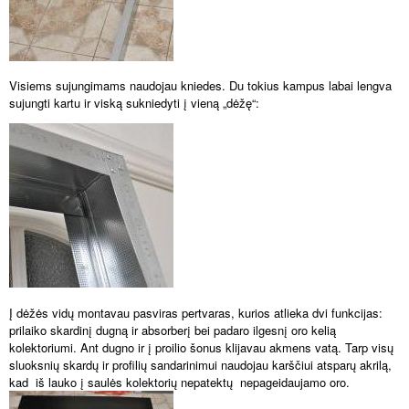
Visiems sujungimams naudojau kniedes. Du tokius kampus labai lengva
sujungti kartu ir viską sukniedyti į vieną „dėžę“:
Į dėžės vidų montavau pasviras pertvaras, kurios atlieka dvi funkcijas:
prilaiko skardinį dugną ir absorberį bei padaro ilgesnį oro kelią
kolektoriumi. Ant dugno ir į proilio šonus klijavau akmens vatą. Tarp visų
sluoksnių skardų ir profilių sandarinimui naudojau karščiui atsparų akrilą,
kad
iš lauko į saulės kolektorių nepatektų
nepageidaujamo oro.