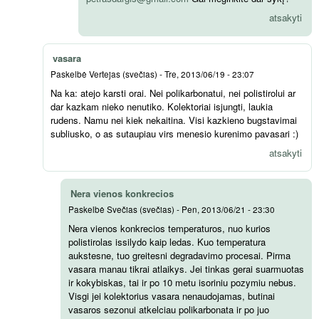
atsakyti
vasara
Paskelbė
Vertejas (svečias)
-
Tre, 2013/06/19 - 23:07
Na ka: atejo karsti orai. Nei polikarbonatui, nei polistirolui ar
dar kazkam nieko nenutiko. Kolektoriai isjungti, laukia
rudens. Namu nei kiek nekaitina. Visi kazkieno bugstavimai
subliusko, o as sutaupiau virs menesio kurenimo pavasari :)
atsakyti
Nera vienos konkrecios
Paskelbė
Svečias (svečias)
-
Pen, 2013/06/21 - 23:30
Nera vienos konkrecios temperaturos, nuo kurios
polistirolas issilydo kaip ledas. Kuo temperatura
aukstesne, tuo greitesni degradavimo procesai. Pirma
vasara manau tikrai atlaikys. Jei tinkas gerai suarmuotas
ir kokybiskas, tai ir po 10 metu isoriniu pozymiu nebus.
Visgi jei kolektorius vasara nenaudojamas, butinai
vasaros sezonui atkelciau polikarbonata ir po juo