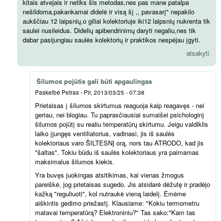
kitais atvejais ir netiks šis metodas,nes pas mane patalpa
nešildoma,pakankamai didelė ir visą šį ,, pavasarį" nepakilo
aukščiau 12 laipsnių,o giliai kolektoriuje iki12 laipsnių nukrenta tik
saulei nusileidus. Didelių apibendrinimų daryti negaliu,nes tik
dabar pasijungiau saulės kolektorių ir praktikos nespėjau įgyti.
atsakyti
Šilumos pojūtis gali būti apgaulingas
Paskelbė
Petras
-
Pir, 2013/03/25 - 07:38
Prietaisas į šilumos skirtumus reaguoja kaip reagavęs - nei
geriau, nei blogiau. Tu paprasčiausiai sumaišei psichologinį
šilumos pojūtį su realiu temperatūrų skirtumu. Jeigu valdiklis
laiko įjungęs ventiliatorius, vadinasi, jis iš saulės
kolektoriaus varo ŠILTESNĮ orą, nors tau ATRODO, kad jis
"šaltas". Tokiu būdu iš saulės kolektoriaus yra paimamas
maksimalus šilumos kiekis.
Yra buvęs juokingas atsitikimas, kai vienas žmogus
pareiškė, jog prietaisas sugedo. Jis atsidarė dėžutę ir pradėjo
kažką "reguliuoti", kol nutraukė vieną laidelį. Ėmėme
aiškintis gedimo priežastį. Klausiame: "Kokiu termometru
matavai temperatūrą? Elektroniniu?" Tas sako:"Kam tas