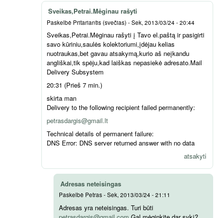
Sveikas,Petrai.Mėginau rašyti
Paskelbė
Pritariantis (svečias)
-
Sek, 2013/03/24 - 20:44
Sveikas,Petrai.Mėginau rašyti į Tavo el.paštą ir pasigirti
savo kūriniu,saulės kolektoriumi,įdėjau kelias
nuotraukas,bet gavau atsakymą,kurio aš neįkandu
angliškai,tik spėju,kad laiškas nepasiekė adresato.Mail
Delivery Subsystem
20:31 (Prieš 7 min.)
skirta man
Delivery to the following recipient failed permanently:
petrasdargis@gmail.lt
Technical details of permanent failure:
DNS Error: DNS server returned answer with no data
atsakyti
Adresas neteisingas
Paskelbė
Petras
-
Sek, 2013/03/24 - 21:11
Adresas yra neteisingas. Turi būti
petrasdargis@gmail.com
Gal mėginkite dar sykį?