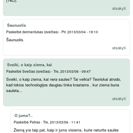
(14Lt).
atsakyti
Šaunuolis
Paskelbė
deimantukas (svečias)
-
Pir, 2013/03/04 - 19:10
Šaunuolis.
atsakyti
Sveiki, o kaip ziema, kai
Paskelbė
Svečias (svečias)
-
Tre, 2013/03/06 - 09:47
Sveiki, o kaip ziema, kai nera saules? Tai veikia? Teoriskai atrodo,
kad tokios technologijos daugiau tinka krastams , kur ziema buna
sauleta...
atsakyti
O jums?..
Paskelbė
Petras
-
Tre, 2013/03/06 - 11:41
Žiemą yra taip pat, kaip ir jums visiems, kurie neturite saulės