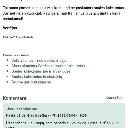
Tai mano pirmas ir esu 100% tikras, kad ne paskutinis saulės kolektorius.
Jūs net neįsivaizduojat, kaip gera matyti į namus plūstant rimtą šilumą
nemokamai!
Vertėjas
Patiko? Pasidalink:
Panašūs rašiniai:
Dalis šilumos - nuo saulės ir vėjo
Alaus skardinių Giedriaus saulės kolektorius
Saulės kolektorius jau ir Tryškiuose
Saulės kolektorius iš skardinių
Šiluma gali būti pigesnė
Komentarai
Komentuoti
Jau užsandarinta
Paskelbė
Vertėjas (svečias)
-
Pir, 2013/03/04 - 18:38
Užsandarinau jau tarpą, tam panadojau veilokinę juostą iš "Senukų"