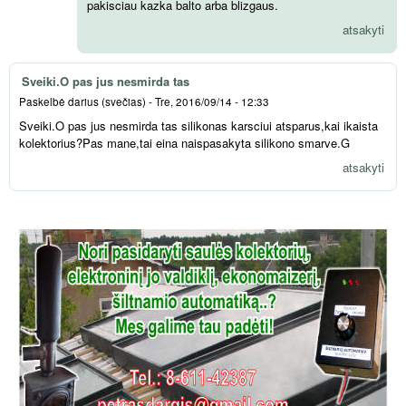
pakisciau kazka balto arba blizgaus.
atsakyti
Sveiki.O pas jus nesmirda tas
Paskelbė
darius (svečias)
-
Tre, 2016/09/14 - 12:33
Sveiki.O pas jus nesmirda tas silikonas karsciui atsparus,kai ikaista
kolektorius?Pas mane,tai eina naispasakyta silikono smarve.G
atsakyti