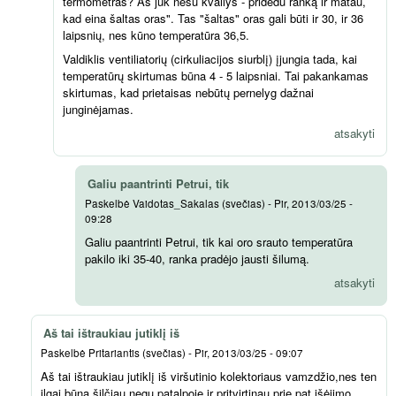
termometras? Aš juk nesu kvailys - pridedu ranką ir matau,
kad eina šaltas oras". Tas "šaltas" oras gali būti ir 30, ir 36
laipsnių, nes kūno temperatūra 36,5.
Valdiklis ventiliatorių (cirkuliacijos siurblį) įjungia tada, kai
temperatūrų skirtumas būna 4 - 5 laipsniai. Tai pakankamas
skirtumas, kad prietaisas nebūtų pernelyg dažnai
junginėjamas.
atsakyti
Galiu paantrinti Petrui, tik
Paskelbė
Vaidotas_Sakalas (svečias)
-
Pir, 2013/03/25 -
09:28
Galiu paantrinti Petrui, tik kai oro srauto temperatūra
pakilo iki 35-40, ranka pradėjo jausti šilumą.
atsakyti
Aš tai ištraukiau jutiklį iš
Paskelbė
Pritariantis (svečias)
-
Pir, 2013/03/25 - 09:07
Aš tai ištraukiau jutiklį iš viršutinio kolektoriaus vamzdžio,nes ten
ilgai būna šilčiau,negu patalpoje ir pritvirtinau prie pat išėjimo