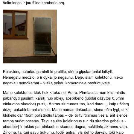
šalia lango ir jau šildo kambario orą.
Kolektorių nutariau gaminti iš profilio, skirto gipskartoniui laikyti.
Nemėgstu medžio, o ir dykai jo negaunu. Beje, šiam kolektoriui nieko
negavau nemokamai – viską pirkau komercinėje parduotuvėje.
Mano kolektorius šiek tiek kitoks nei Petro. Pirmiausia man kilo mintis
pabandyti pasiimti karštį nuo abiejų absorberio (juodai dažytos 0.5mm
cinkuotos skardos) pusių. Antras skirtumas tas, kad darau jį kaip uždarą
dėžę, pakabinta ant sienos. Mano namas tinkuotas, siena nėra lygi, o iki
blokelio dar 15cm polistirolio tarpas – dėl to tvirtinimas tiesiai ant sienos
tampa sudėtingesnis. Taigi saulės kolektorius turi du skardos gabalus -
absorberį ir tokios pat cinkuotos skardos dugną, apšiltintą akmens vata.
Žinoma, tai turi savų trūkumų, todėl antrąjį vis dėl to darysiu tokį kaip