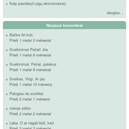
Kaip pasidaryti pigų ekonomaizerį
daugiau...
Naujausi komentarai
Bačka 50 kub.
Prieš
1 metai 3 mėnesiai
Sveikinimai Petrai! Jūs
Prieš
1 metai 9 mėnesiai
Sveikinimai, Petrai, patekus
Prieš
1 metai 9 mėnesiai
Sveikas, Virgi .Ar jau
Prieš
1 metai 10 mėnesių
Patogiau du siurbliai
Prieš
2 metai 1 mėnesis
vietoje stiklo
Prieš
2 metai 2 mėnesiai
Laba. O ar negali būti, kad
Prieš
2 metai 2 mėnesiai