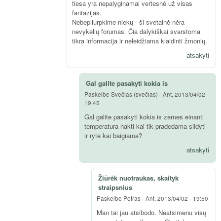
tiesa yra nepalyginamai vertesnė už visas
fantazijas.
Nebepliurpkime niekų - ši svetainė nėra
nevykėlių forumas. Čia dalykiškai svarstoma
tikra informacija ir neleidžiama klaidinti žmonių.
atsakyti
Gal galite pasakyti kokia is
Paskelbė
Svečias (svečias)
-
Ant, 2013/04/02 -
19:45
Gal galite pasakyti kokia is zemes einanti
temperatura nakti kai tik pradedama sildyti
ir ryte kai baigiama?
atsakyti
Žiūrėk nuotraukas, skaityk
straipsnius
Paskelbė
Petras
-
Ant, 2013/04/02 - 19:50
Man tai jau atsibodo. Neatsimenu visų