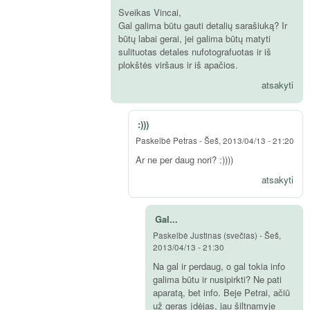
Sveikas Vincai,
Gal galima būtu gauti detalių sarašiuką? Ir
būtų labai gerai, jei galima būtų matyti
sulituotas detales nufotografuotas ir iš
plokštės viršaus ir iš apačios.
atsakyti
:)))
Paskelbė
Petras
-
Šeš, 2013/04/13 - 21:20
Ar ne per daug nori? :))))
atsakyti
Gal...
Paskelbė
Justinas (svečias)
-
Šeš,
2013/04/13 - 21:30
Na gal ir perdaug, o gal tokia info
galima būtu ir nusipirkti? Ne pati
aparatą, bet info. Beje Petrai, ačiū
už geras įdėjas, jau šiltnamyje