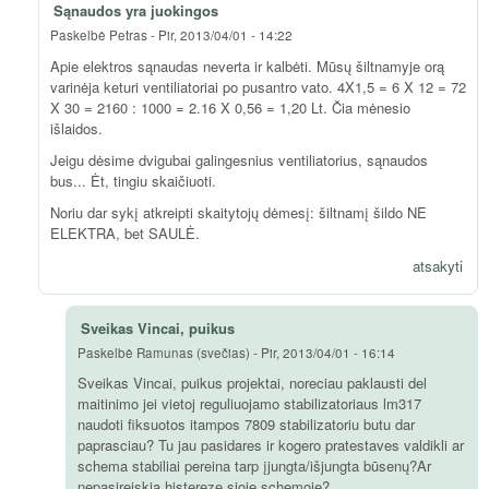
Sąnaudos yra juokingos
Paskelbė
Petras
-
Pir, 2013/04/01 - 14:22
Apie elektros sąnaudas neverta ir kalbėti. Mūsų šiltnamyje orą
varinėja keturi ventiliatoriai po pusantro vato. 4X1,5 = 6 X 12 = 72
X 30 = 2160 : 1000 = 2.16 X 0,56 = 1,20 Lt. Čia mėnesio
išlaidos.
Jeigu dėsime dvigubai galingesnius ventiliatorius, sąnaudos
bus... Ėt, tingiu skaičiuoti.
Noriu dar sykį atkreipti skaitytojų dėmesį: šiltnamį šildo NE
ELEKTRA, bet SAULĖ.
atsakyti
Sveikas Vincai, puikus
Paskelbė
Ramunas (svečias)
-
Pir, 2013/04/01 - 16:14
Sveikas Vincai, puikus projektai, noreciau paklausti del
maitinimo jei vietoj reguliuojamo stabilizatoriaus lm317
naudoti fiksuotos itampos 7809 stabilizatoriu butu dar
paprasciau? Tu jau pasidares ir kogero pratestaves valdikli ar
schema stabiliai pereina tarp įjungta/išjungta būsenų?Ar
nepasireiskia histereze sioje schemoje?