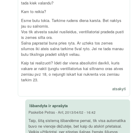
tada kiek valandu?
Kam to reikia?
Esme butu tokia. Tarkime rudens diena karsta. Bet naktys
jau su salnomis.
Vos tik atvesta saulei nusileidus, ventiliatoriai pradeda pusti
is zemes silta ora.
Salna paprastai buna pries ryta. Ar uzteks tos zemes
silumos iki ateis salna tarkime 5val ryto. Jei ne tada manau
butu tikslinga pradeti sildyti veliau.
Kaip tai realizuoti? Ideti dar viena absoliutini davikli, kuris
vakare ar nakti ijungtu ventiliatorius kai siltnamo oras atves
zemiau pvz 18, o nejungti iskart kai nukrenta vos zemiau
tarkim 23.
atsakyti
Išbandyta ir aprašyta
Paskelbė
Petras
-
Ant, 2013/04/02 - 16:42
Taip, šitą sistemą išbandėme pernai, tik visa automatika
buvo ne vienoje dėžutėje, bet kaip du atskiri prietaisai.
Veikia užtikrintai, per stiprias šalnas žemės šilumos