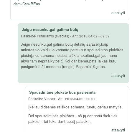
dar%C5%BEas
atsakyti
Jeigu nesunku,gal galima būtų
Paskelbė
Pritariantis (svečias)
-
Ant, 2013/04/02 - 09:59
Jeigu nesunku,gal galima būtų detalių sąrašėlį,kaip
ankstesnio valdiklio variante,pateikti ir spausdintos plokštės
piešinį,nes schema nelabai aiškiai skaitosi,gal jau mano
akys tam nepritaikytos :).Kol dar žiema,pats laikas būtų
pasigaminti šį modernų įrenginį.Pagarbiai,Kęstas.
atsakyti
Spausdintinė plokštė bus paviešinta
Paskelbė
Vincas
-
Ant, 2013/04/02 - 20:07
Įkėliau didesnės raiškos schemą, turėtų geriau matytis.
Dėl spausdintinės plokštės - aš ją dar noriu šiek tiek
pakeisit, tai teks dar truputį palaukti.
atsakyti