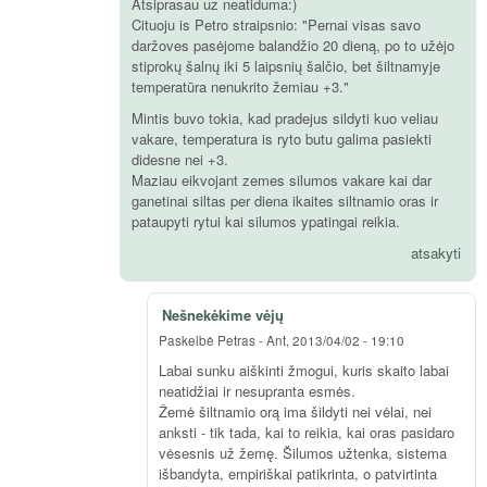
Atsiprasau uz neatiduma:)
Cituoju is Petro straipsnio: "Pernai visas savo
daržoves pasėjome balandžio 20 dieną, po to užėjo
stiprokų šalnų iki 5 laipsnių šalčio, bet šiltnamyje
temperatūra nenukrito žemiau +3."
Mintis buvo tokia, kad pradejus sildyti kuo veliau
vakare, temperatura is ryto butu galima pasiekti
didesne nei +3.
Maziau eikvojant zemes silumos vakare kai dar
ganetinai siltas per diena ikaites siltnamio oras ir
pataupyti rytui kai silumos ypatingai reikia.
atsakyti
Nešnekėkime vėjų
Paskelbė
Petras
-
Ant, 2013/04/02 - 19:10
Labai sunku aiškinti žmogui, kuris skaito labai
neatidžiai ir nesupranta esmės.
Žemė šiltnamio orą ima šildyti nei vėlai, nei
anksti - tik tada, kai to reikia, kai oras pasidaro
vėsesnis už žemę. Šilumos užtenka, sistema
išbandyta, empiriškai patikrinta, o patvirtinta