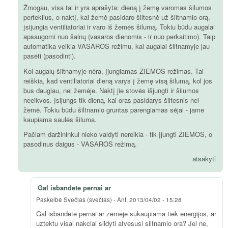
Žmogau, visa tai ir yra aprašyta: dieną į žemę varomas šilumos
perteklius, o naktį, kai žemė pasidaro šiltesnė už šiltnamio orą,
įsijungia ventiliatoriai ir varo iš žemės šilumą. Tokiu būdu augalai
apsaugomi nuo šalnų (vasaros dienomis - ir nuo perkaitimo). Taip
automatika veikia VASAROS režimu, kai augalai šiltnamyje jau
pasėti (pasodinti).
Kol augalų šiltnamyje nėra, įjungiamas ŽIEMOS režimas. Tai
reiškia, kad ventiliatoriai dieną varys į žemę visą šilumą, kol jos
bus daugiau, nei žemėje. Naktį jie stovės išjungti ir šilumos
neeikvos. Įsijungs tik dieną, kai oras pasidarys šiltesnis nei
žemė. Tokiu būdu šiltnamio gruntas parengiamas sėjai - jame
kaupiama saulės šiluma.
Pačiam daržininkui nieko valdyti nereikia - tik įjungti ŽIEMOS, o
pasodinus daigus - VASAROS režimą.
atsakyti
Gal isbandete pernai ar
Paskelbė
Svečias (svečias)
-
Ant, 2013/04/02 - 15:28
Gal isbandete pernai ar zemeje sukaupiama tiek energijos, ar
uztektu visai nakciai sildyti atvesusi siltnamio ora? Jei ne,