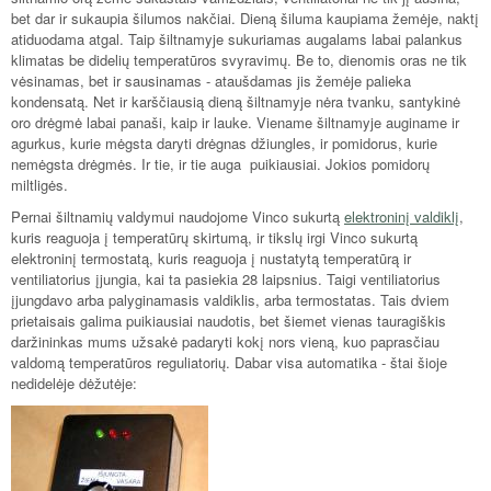
bet dar ir sukaupia šilumos nakčiai. Dieną šiluma kaupiama žemėje, naktį
atiduodama atgal. Taip šiltnamyje sukuriamas augalams labai palankus
klimatas be didelių temperatūros svyravimų. Be to, dienomis oras ne tik
vėsinamas, bet ir sausinamas - ataušdamas jis žemėje palieka
kondensatą. Net ir karščiausią dieną šiltnamyje nėra tvanku, santykinė
oro drėgmė labai panaši, kaip ir lauke. Viename šiltnamyje auginame ir
agurkus, kurie mėgsta daryti drėgnas džiungles, ir pomidorus, kurie
nemėgsta drėgmės. Ir tie, ir tie auga puikiausiai. Jokios pomidorų
miltligės.
Pernai šiltnamių valdymui naudojome Vinco sukurtą
elektroninį valdiklį
,
kuris reaguoja į temperatūrų skirtumą, ir tikslų irgi Vinco sukurtą
elektroninį termostatą, kuris reaguoja į nustatytą temperatūrą ir
ventiliatorius įjungia, kai ta pasiekia 28 laipsnius. Taigi ventiliatorius
įjungdavo arba palyginamasis valdiklis, arba termostatas. Tais dviem
prietaisais galima puikiausiai naudotis, bet šiemet vienas tauragiškis
daržininkas mums užsakė padaryti kokį nors vieną, kuo paprasčiau
valdomą temperatūros reguliatorių. Dabar visa automatika - štai šioje
nedidelėje dėžutėje: