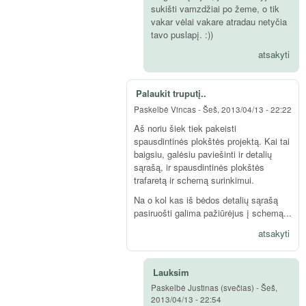
sukišti vamzdžiai po žeme, o tik
vakar vėlai vakare atradau netyčia
tavo puslapį. :))
atsakyti
Palaukit truputį..
Paskelbė
Vincas
-
Šeš, 2013/04/13 - 22:22
Aš noriu šiek tiek pakeisti
spausdintinės plokštės projektą. Kai tai
baigsiu, galėsiu paviešinti ir detalių
sąrašą, ir spausdintinės plokštės
trafaretą ir schemą surinkimui.
Na o kol kas iš bėdos detalių sąrašą
pasiruošti galima pažiūrėjus į schemą...
atsakyti
Lauksim
Paskelbė
Justinas (svečias)
-
Šeš,
2013/04/13 - 22:54