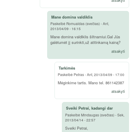
atsakyti
Mane domina valdiklis
Paskelbė
Romualdas (svečias)
-
Ant,
2013/04/09 - 16:15
Mane domina valdiklis šiltnamiui.Gal Jūs
galėtumėt jį surinkti,už atitinkamą kainą?
atsakyti
Tarkimės
Paskelbė
Petras
-
Ant, 2013/04/09 - 17:00
Mėginkime tartis. Mano tel. 861142387
atsakyti
Sveiki Petrai, kadangi dar
Paskelbė
Mindaugas (svečias)
-
Sek,
2013/04/14 - 22:57
Sveiki Petrai,