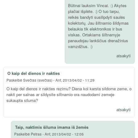
Būtinai lauksim Vincai. :) Akytes
plačiai išplėte. :) O tuo tarpu,
reikės bandyti susilipdyti saulės
kolektorių. Jau šiltnamio šildymas
belaukia tik elektronikos ir bus
viskas. Ortakiams šiltnamyje
panaudojau lankščius drenažinius
vamzdžius. :)
atsakyti
O kaip del dienos ir nakties
Paskelbė
Svečias (svečias)
-
Ant, 2013/04/02 - 11:29
O kaip del dienos ir nakties rezimu? Diena kol karsta sildome zeme, o
nakti per salnas ar sildysite siltnamio ora naudodami zemeje
sukaupta siluma?
atsakyti
Taip, naktimis šiluma imama iš žemės
Paskelbė
Petras
-
Ant, 2013/04/02 - 12:05