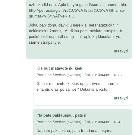
užtenka iki ryto. Apie tai yra gana išsamiai surašyta čia:
http://petrasdargis.lt/ra%C5%A1iniai/%C5%A1iltnamio-
gruntas-%C4%AFveikia...
Jokių papildomų daviklių nereikia, nefanatazuokit ir
neklaidinkit žmonių. Atidžiau perskaitykite straipsnį ir
pasistenkit suprasti esmę - tai, apie ką klausiate, yra ir
šiame straipsnyje.
atsakyti
Galbut matavote iki kiek
Paskelbė
Svečias (svečias)
-
Ant, 2013/04/02 - 18:37
Galbut matavote iki kiek speja atvesti is zemes
einantis oras po salnos? Dekui is anksto.
atsakyti
Na pats paklausiau, pats ir
Paskelbė
Svečias (svečias)
-
Ant, 2013/04/02 - 18:43
Na pats paklausiau, pats ir radau atsakyma.