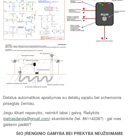
Detalus automatikos aprašymas su detalių sąrašu bei schemomis
prisegtas žemiau.
Jeigu iškart nepavyks, neimkit labai į galvą. Rašykite
(
petrasdargis@gmail.com
) skambinkite (tel. 861142387) - gal mes
galėsim padėti?
ŠIO ĮRENGINIO GAMYBA BEI PREKYBA NEUŽSIIMAME