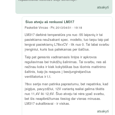
atsakyti
Šiuo atveju aš renkuosi LM317
Paskelbė
Vincas
-
Pir, 2013/04/01 - 19:18
LM317 darbinė temperatūra yra nuo -55 laipsnių ir tai
pasiekiama neužsakant spec. modelio, tuo tarpu taip pat
lengvai pasiekiamų L78xxCV - tik nuo 0. Tai labai svarbu
įrenginiui, kuris bus paliekamas per šalčius.
Taip pat geresnis vadinamasis linijos ir apkrovos
reguliavimas bei trukdžių šalinimas. Tai svarbu, nes aš
nežinau koks ir kiek kokybiškas bus išorinis maitinimo
šaltinis, kaip jis reaguos į besijunginėjančius
ventiliatorius ir t.t.
78xx serija man patinka paprastumu, bet nepatinka, kad
įsigijus, pavyzdžiui, 12V variantą realiai galima tikėtis
nuo 11,4V iki 12,6V. Šiuo atveju tai nėra ypač svarbu,
bet šis neapibrėžtumas tiesiog dar vienas minusas.
LM317 sukalibravai - ir viskas.
atsakyti