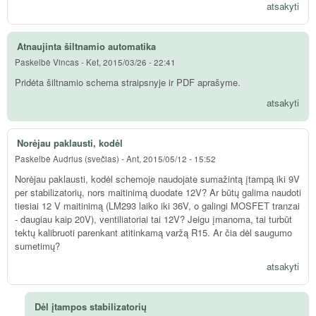
atsakyti
Atnaujinta šiltnamio automatika
Paskelbė
Vincas
-
Ket, 2015/03/26 - 22:41
Pridėta šiltnamio schema straipsnyje ir PDF aprašyme.
atsakyti
Norėjau paklausti, kodėl
Paskelbė
Audrius (svečias)
-
Ant, 2015/05/12 - 15:52
Norėjau paklausti, kodėl schemoje naudojate sumažintą įtampą iki 9V
per stabilizatorių, nors maitinimą duodate 12V? Ar būtų galima naudoti
tiesiai 12 V maitinimą (LM293 laiko iki 36V, o galingi MOSFET tranzai
- daugiau kaip 20V), ventiliatoriai tai 12V? Jeigu įmanoma, tai turbūt
tektų kalibruoti parenkant atitinkamą varžą R15. Ar čia dėl saugumo
sumetimų?
atsakyti
Dėl įtampos stabilizatorių