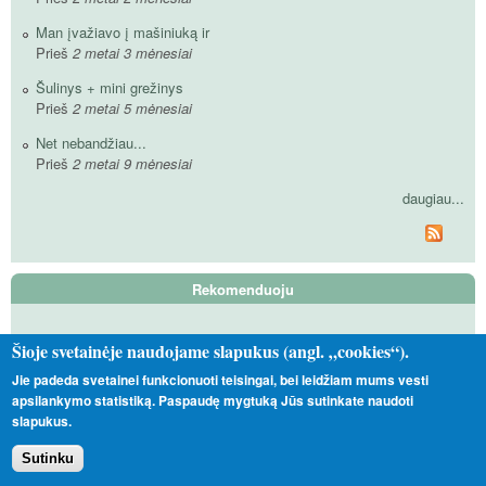
Man įvažiavo į mašiniuką ir
Prieš
2 metai 3 mėnesiai
Šulinys + mini grežinys
Prieš
2 metai 5 mėnesiai
Net nebandžiau...
Prieš
2 metai 9 mėnesiai
daugiau...
Rekomenduoju
Tas Toks Kitoks
Šioje svetainėje naudojame slapukus (angl. „cookies“).
Vadinamieji satanistai
Jie padeda svetainei funkcionuoti teisingai, bei leidžiam mums vesti
apsilankymo statistiką. Paspaudę mygtuką Jūs sutinkate naudoti
Nepavėjui
slapukus.
Sutinku