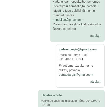
kadangi dar nepaskelbet schemos
ir detalyciu saraselio,tai noreciau
isigyti is jusu valdikli šiltnamiui.
mano el pastas
mindulian@gmail.com
Prasyciau parsykite kiek kainuotu?
Dekoju is anksto
atsakyti
petrasdargis@gmail.com
Paskelbė
Petras
-
Sek,
2013/04/14 - 23:41
Privetiems užsakymams
reikėtų privačiai...
petrasdargis@gmail.com
atsakyti
Detalės ir foto
Paskelbė
Justinas (svečias)
-
Šeš, 2013/04/13
- 21:08