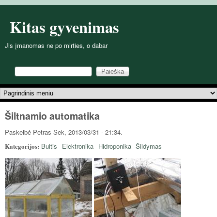
Pereiti į pagrindinį turinį
Kitas gyvenimas
Jis įmanomas ne po mirties, o dabar
Paieška
Paieškos forma
Pagrindinis meniu
Šiltnamio automatika
Paskelbė
Petras
Sek, 2013/03/31 - 21:34.
Kategorijos:
Buitis
Elektronika
Hidroponika
Šildymas