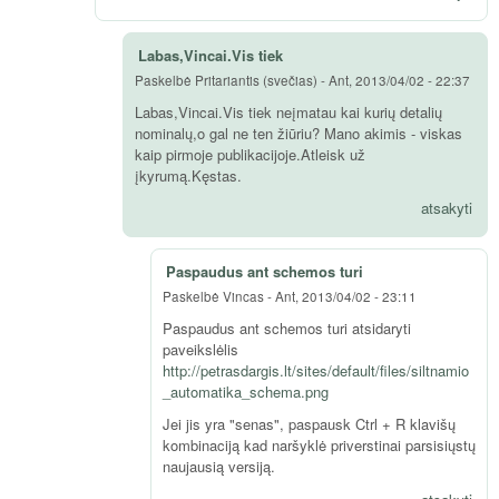
Labas,Vincai.Vis tiek
Paskelbė
Pritariantis (svečias)
-
Ant, 2013/04/02 - 22:37
Labas,Vincai.Vis tiek neįmatau kai kurių detalių
nominalų,o gal ne ten žiūriu? Mano akimis - viskas
kaip pirmoje publikacijoje.Atleisk už
įkyrumą.Kęstas.
atsakyti
Paspaudus ant schemos turi
Paskelbė
Vincas
-
Ant, 2013/04/02 - 23:11
Paspaudus ant schemos turi atsidaryti
paveikslėlis
http://petrasdargis.lt/sites/default/files/siltnamio
_automatika_schema.png
Jei jis yra "senas", paspausk Ctrl + R klavišų
kombinaciją kad naršyklė priverstinai parsisiųstų
naujausią versiją.