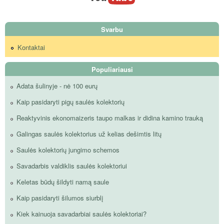
Svarbu
Kontaktai
Populiariausi
Adata šulinyje - nė 100 eurų
Kaip pasidaryti pigų saulės kolektorių
Reaktyvinis ekonomaizeris taupo malkas ir didina kamino trauką
Galingas saulės kolektorius už kelias dešimtis litų
Saulės kolektorių jungimo schemos
Savadarbis valdiklis saulės kolektoriui
Keletas būdų šildyti namą saule
Kaip pasidaryti šilumos siurblį
Kiek kainuoja savadarbiai saulės kolektoriai?