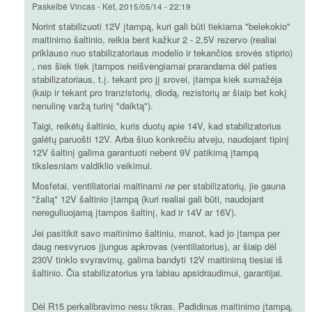
Paskelbė
Vincas
-
Ket, 2015/05/14 - 22:19
Norint stabilizuoti 12V įtampą, kuri gali būti tiekiama "belekokio"
maitinimo šaltinio, reikia bent kažkur 2 - 2,5V rezervo (realiai
priklauso nuo stabilizatoriaus modelio ir tekančios srovės stiprio)
, nes šiek tiek įtampos neišvengiamai prarandama dėl paties
stabilizatoriaus, t.į. tekant pro jį srovei, įtampa kiek sumažėja
(kaip ir tekant pro tranzistorių, diodą, rezistorių ar šiaip bet kokį
nenulinę varžą turinį "daiktą").
Taigi, reikėtų šaltinio, kuris duotų apie 14V, kad stabilizatorius
galėtų paruošti 12V. Arba šiuo konkrečiu atveju, naudojant tipinį
12V šaltinį galima garantuoti nebent 9V patikimą įtampą
tikslesniam valdiklio veikimui.
Mosfetai, ventiliatoriai maitinami
ne
per stabilizatorių, jie gauna
"žalią" 12V šaltinio įtampą (kuri realiai gali būti, naudojant
nereguliuojamą įtampos šaltinį, kad ir 14V ar 16V).
Jei pasitikit savo maitinimo šaltiniu, manot, kad jo įtampa per
daug nesvyruos įjungus apkrovas (ventiliatorius), ar šiaip dėl
230V tinklo svyravimų, galima bandyti 12V maitinimą tiesiai iš
šaltinio. Čia stabilizatorius yra labiau apsidraudimui, garantijai.
Dėl R15 perkalibravimo nesu tikras. Padidinus maitinimo įtampą,