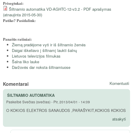
Prisegtukai:
Šiltnamio automatika VD-AGHTC-12-v3.2 - PDF aprašymas
(atnaujinta 2015-05-30)
Patiko? Pasidalink:
Panašūs rašiniai:
Žiemą pradėjome vyti ir iš šiltnamio žemės
Daigai iškeliavo į šiltnamį laukti šalnų
Lietuvos televizijos filmukas
Šalna liko lauke
Daržovės dar noksta šiltnamiuose
Komentarai
Komentuoti
ŠILTNAMIO AUTOMATIKA
Paskelbė
Svečias (svečias)
-
Pir, 2013/04/01 - 14:09
O KOKIOS ELEKTROS SANAUDOS ,PARAŠYKIT,KOKIOS KOKIOS
atsakyti