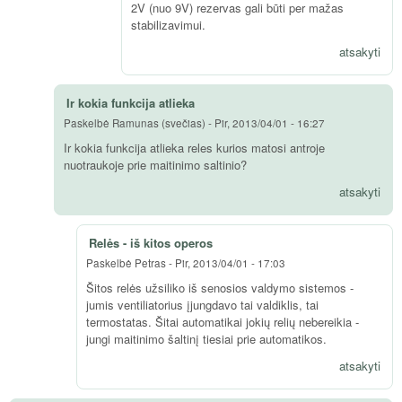
2V (nuo 9V) rezervas gali būti per mažas
stabilizavimui.
atsakyti
Ir kokia funkcija atlieka
Paskelbė
Ramunas (svečias)
-
Pir, 2013/04/01 - 16:27
Ir kokia funkcija atlieka reles kurios matosi antroje
nuotraukoje prie maitinimo saltinio?
atsakyti
Relės - iš kitos operos
Paskelbė
Petras
-
Pir, 2013/04/01 - 17:03
Šitos relės užsiliko iš senosios valdymo sistemos -
jumis ventiliatorius įjungdavo tai valdiklis, tai
termostatas. Šitai automatikai jokių relių nebereikia -
jungi maitinimo šaltinį tiesiai prie automatikos.
atsakyti