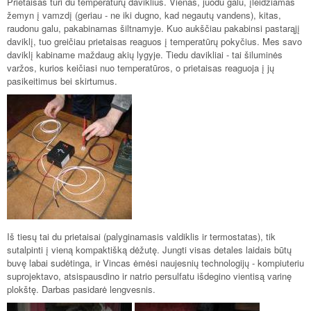
Prietaisas turi du temperatūrų daviklius. Vienas, juodu galu, įleidžiamas
žemyn į vamzdį (geriau - ne iki dugno, kad negautų vandens), kitas,
raudonu galu, pakabinamas šiltnamyje. Kuo aukščiau pakabinsi pastarąjį
daviklį, tuo greičiau prietaisas reaguos į temperatūrų pokyčius. Mes savo
daviklį kabiname maždaug akių lygyje. Tiedu davikliai - tai šiluminės
varžos, kurios keičiasi nuo temperatūros, o prietaisas reaguoja į jų
pasikeitimus bei skirtumus.
Iš tiesų tai du prietaisai (palyginamasis valdiklis ir termostatas), tik
sutalpinti į vieną kompaktišką dėžutę. Jungti visas detales laidais būtų
buvę labai sudėtinga, ir Vincas ėmėsi naujesnių technologijų - kompiuteriu
suprojektavo, atsispausdino ir natrio persulfatu išdegino vientisą varinę
plokštę. Darbas pasidarė lengvesnis.