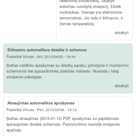
neesminių smulkmenų. Skaityk
anksčiau nurodytą straipsnį, žiūrėk
nuotraukas, Vienoje yra elektroninis
termometras. Jis rodo ir šiltnamio, ir
žemės temperatūrą.
atsakyti
Šiltnamio automatikos detalės ir schemos
Paskelbė
Vincas
-
Ant, 2013/04/23 - 18:44
Įkeltas valdiklio aprašymas su detalių sąrašu, principine ir montavimo
schemomis bei spausdintinės plokštės trafaretu. Nuoroda į failą
straipsnio pabaigoje.
atsakyti
Atnaujintas automatikos aprašymas
Paskelbė
Vincas
-
Pen, 2015/02/06 - 19:10
Įkeltas atnaujintas (2015-01-13) PDF aprašymas su papildomais
apsauginiais diodais schemoje. Parsisiuntimo nuoroda straipsnio
apačioje.