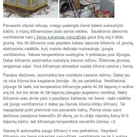
Pavasaris stipriai vėluoja, sniegu padengta žemė tebėra sukaustyta
šalčio, o mūsų šiltnamiuose įšalo seniai nebėra. Saulėtomis dienomis
ventiliatoriai varo
į žemę sukastais vamzdžiais
gana šitą orą ir šildo
gruntą. Vos tik šiltnamio oras pasidaro keliais laipsniai šiltesnis už gruntą,
elektroninis valdiklis, kurį matote dešinėje nuotraukoje, įjungia
ventiliatorius. Vakare temperatūros susilygina, ir prietaisas juos išjungia.
Dabar šiltnamio automatika nustatyta žiemos režimu. Šildomas gruntas,
rengiamas sėjai. Visa šiltnamyje atsiradusi saulės šiluma varoma į žemę.
Pasėjus daržoves, automatika bus nustatyta vasaros režimu. Dabar jau
ne visa šiluma bus kaupiama žemėje - tik jos perteklius. Ventiliatoriai
įsijungs tik tada, kai temperatūra šiltnamyje pakils iki 29 laipsnių ir aušins
orą tol, kol šis atvės iki 28 laipsnių (daugiau augalams nereikia). Naktį
šiltnamio oras atvės pats ir pasidarys šaltesnis nei žemė - tada valdiklis
vėl įjungs ventiliatorius ir dabar jau žemės šiluma šildys šiltnamį. Tai
nepaprastai puiki priemonė nuo pavasario šalnų. Pernai visas savo
daržoves pasėjome balandžio 20 dieną, po to užėjo stiprokų šalnų iki 5
laipsnių šalčio, bet šiltnamyje temperatūra nenukrito žemiau +3.
Vasarą ši automatika saugo šiltnamį ir nuo perkaitimo. Varydami
šiltnamio orą žeme sukastais vamzdžiais, ventiliatoriai ne tik jį aušina,