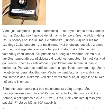
Visas jos valdymas - pasukti rankenėlę ir nustatyti žiemos arba vasaros
režimą. Daugiau sukti galvos dėl šiltnamio temperatūros nereikia - viską
už jus padarys saulės šiluma ir elektronika. Įjungus kurį nors režimą,
užsidega žalia lemputė - yra maitinimas. Kai prietaisas suveikia žiemos
režimu, užsidega viena raudona lemputė. Dabar turi suktis žemės
vamzdžių ventiliatoriai. Kai prietaisas sureaguoja vasaros režimu nuo
aukštos temperatūros, užsidega dvi raudonos lemputės. Tai nreškia, kad
gali suktis ir žemės ventiliatoriai, ir papildomi ventiliatoriai šiltnamio
vėdinimui. Per vasaros karščius pastarieji gali labai praversti, jeigu žemė
nebeįstengs gerai ataušinti oro. Vėdinimo ventiliatoriams yra atskiras
maitinimo laidas. Naktimis vėdinimo ventiliatoriai neįsijungia ir be reikalo
nešvaisto šilumos.
Šiltnamio automatika gali būti maitinama 12 voltų įtampa. Mes
naudojame seno kompiuterio12V maitinimo bloką. Jis duoda stabilią
įtampą, o galingumas siekia 100 vatų. Oho, kiek ventiliatorių toks gali
pasukti! Prietaise įdėtas 10A saugiklis.