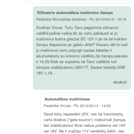
Siltnamio automatikos maitinimo itampa
Paskelbė
Romualdas (svečias)
-
Pir, 2013/05/13 - 18:18
Sveikas Vincai. Turiu Tavo pagaminta siltnamio
valdikli-puikiai veikia,tik as noriu paklausti ar jo
maitinimui butina grieztai DC 12V ir jei ne tai kokiam
itampu diapazone jis galetu dirbti? Klausiu del to kad
jo maitinimui noriu prijungti saules baterija ir
akumuliatoriu su krovimo valdikliu,tai itampa pasieks
ir 14.5V.Kiek as suprantu tai Tavo valdiklis turi
itampos stabilizatoriu LM317T. Saules baterija 20W
18V 1,1A.
atsakyti
Automatikos maitinimas
Paskelbė
Vincas
-
Pir, 2013/05/13 - 19:59
Gerai būtų nepasiekti 20V, nes tai tranzistorių
varto-ištakos ("gate-source") maksimali įtampa,
bet stabilizatoriui tikrai nebus problema nei 14V
nei 18V. Na ir mažiau 11V nereikėtų tiekti, nes