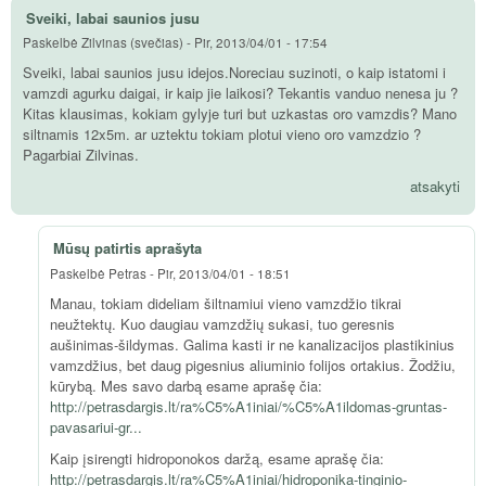
Sveiki, labai saunios jusu
Paskelbė
Zilvinas (svečias)
-
Pir, 2013/04/01 - 17:54
Sveiki, labai saunios jusu idejos.Noreciau suzinoti, o kaip istatomi i
vamzdi agurku daigai, ir kaip jie laikosi? Tekantis vanduo nenesa ju ?
Kitas klausimas, kokiam gylyje turi but uzkastas oro vamzdis? Mano
siltnamis 12x5m. ar uztektu tokiam plotui vieno oro vamzdzio ?
Pagarbiai Zilvinas.
atsakyti
Mūsų patirtis aprašyta
Paskelbė
Petras
-
Pir, 2013/04/01 - 18:51
Manau, tokiam dideliam šiltnamiui vieno vamzdžio tikrai
neužtektų. Kuo daugiau vamzdžių sukasi, tuo geresnis
aušinimas-šildymas. Galima kasti ir ne kanalizacijos plastikinius
vamzdžius, bet daug pigesnius aliuminio folijos ortakius. Žodžiu,
kūrybą. Mes savo darbą esame aprašę čia:
http://petrasdargis.lt/ra%C5%A1iniai/%C5%A1ildomas-gruntas-
pavasariui-gr...
Kaip įsirengti hidroponokos daržą, esame aprašę čia:
http://petrasdargis.lt/ra%C5%A1iniai/hidroponika-tinginio-