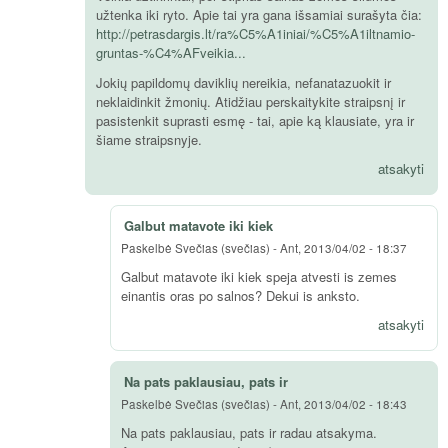
užtenka iki ryto. Apie tai yra gana išsamiai surašyta čia:
http://petrasdargis.lt/ra%C5%A1iniai/%C5%A1iltnamio-
gruntas-%C4%AFveikia...
Jokių papildomų daviklių nereikia, nefanatazuokit ir
neklaidinkit žmonių. Atidžiau perskaitykite straipsnį ir
pasistenkit suprasti esmę - tai, apie ką klausiate, yra ir
šiame straipsnyje.
atsakyti
Galbut matavote iki kiek
Paskelbė
Svečias (svečias)
-
Ant, 2013/04/02 - 18:37
Galbut matavote iki kiek speja atvesti is zemes
einantis oras po salnos? Dekui is anksto.
atsakyti
Na pats paklausiau, pats ir
Paskelbė
Svečias (svečias)
-
Ant, 2013/04/02 - 18:43
Na pats paklausiau, pats ir radau atsakyma.