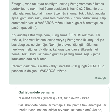
Žmogau, visa tai ir yra aprašyta: dieną į žemę varomas šilumos
perteklius, o naktį, kai žemė pasidaro šiltesnė už šiltnamio orą,
įsijungia ventiliatoriai ir varo iš žemės šilumą. Tokiu būdu augalai
apsaugomi nuo šalnų (vasaros dienomis - ir nuo perkaitimo). Taip
automatika veikia VASAROS režimu, kai augalai šiltnamyje jau
pasėti (pasodinti).
Kol augalų šiltnamyje nėra, įjungiamas ŽIEMOS režimas. Tai
reiškia, kad ventiliatoriai dieną varys į žemę visą šilumą, kol jos
bus daugiau, nei žemėje. Naktį jie stovės išjungti ir šilumos
neeikvos. Įsijungs tik dieną, kai oras pasidarys šiltesnis nei
žemė. Tokiu būdu šiltnamio gruntas parengiamas sėjai - jame
kaupiama saulės šiluma.
Pačiam daržininkui nieko valdyti nereikia - tik įjungti ŽIEMOS, o
pasodinus daigus - VASAROS režimą.
atsakyti
Gal isbandete pernai ar
Paskelbė
Svečias (svečias)
-
Ant, 2013/04/02 - 15:28
Gal isbandete pernai ar zemeje sukaupiama tiek energijos, ar
uztektu visai nakciai sildyti atvesusi siltnamio ora? Jei ne,