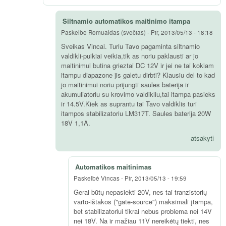
Siltnamio automatikos maitinimo itampa
Paskelbė
Romualdas (svečias)
-
Pir, 2013/05/13 - 18:18
Sveikas Vincai. Turiu Tavo pagaminta siltnamio
valdikli-puikiai veikia,tik as noriu paklausti ar jo
maitinimui butina grieztai DC 12V ir jei ne tai kokiam
itampu diapazone jis galetu dirbti? Klausiu del to kad
jo maitinimui noriu prijungti saules baterija ir
akumuliatoriu su krovimo valdikliu,tai itampa pasieks
ir 14.5V.Kiek as suprantu tai Tavo valdiklis turi
itampos stabilizatoriu LM317T. Saules baterija 20W
18V 1,1A.
atsakyti
Automatikos maitinimas
Paskelbė
Vincas
-
Pir, 2013/05/13 - 19:59
Gerai būtų nepasiekti 20V, nes tai tranzistorių
varto-ištakos ("gate-source") maksimali įtampa,
bet stabilizatoriui tikrai nebus problema nei 14V
nei 18V. Na ir mažiau 11V nereikėtų tiekti, nes