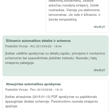
neesminių smulkmenų. Skaityk
anksčiau nurodytą straipsnį, žiūrėk
nuotraukas, Vienoje yra elektroninis
termometras. Jis rodo ir šiltnamio, ir
žemės temperatūrą.
atsakyti
Šiltnamio automatikos detalės ir schemos
Paskelbė
Vincas
-
Ant, 2013/04/23 - 18:44
Įkeltas valdiklio aprašymas su detalių sąrašu, principine ir montavimo
schemomis bei spausdintinės plokštės trafaretu. Nuoroda į failą
straipsnio pabaigoje.
atsakyti
Atnaujintas automatikos aprašymas
Paskelbė
Vincas
-
Pen, 2015/02/06 - 19:10
Įkeltas atnaujintas (2015-01-13) PDF aprašymas su papildomais
apsauginiais diodais schemoje. Parsisiuntimo nuoroda straipsnio
apačioje.