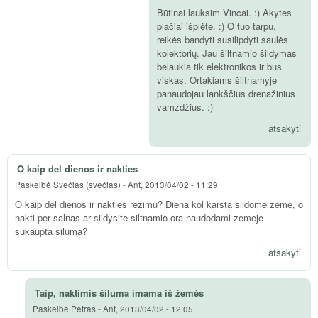
Būtinai lauksim Vincai. :) Akytes
plačiai išplėte. :) O tuo tarpu,
reikės bandyti susilipdyti saulės
kolektorių. Jau šiltnamio šildymas
belaukia tik elektronikos ir bus
viskas. Ortakiams šiltnamyje
panaudojau lankščius drenažinius
vamzdžius. :)
atsakyti
O kaip del dienos ir nakties
Paskelbė
Svečias (svečias)
-
Ant, 2013/04/02 - 11:29
O kaip del dienos ir nakties rezimu? Diena kol karsta sildome zeme, o
nakti per salnas ar sildysite siltnamio ora naudodami zemeje
sukaupta siluma?
atsakyti
Taip, naktimis šiluma imama iš žemės
Paskelbė
Petras
-
Ant, 2013/04/02 - 12:05