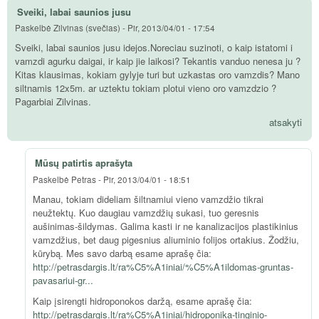
Sveiki, labai saunios jusu
Paskelbė
Zilvinas (svečias)
-
Pir, 2013/04/01 - 17:54
Sveiki, labai saunios jusu idejos.Noreciau suzinoti, o kaip istatomi i
vamzdi agurku daigai, ir kaip jie laikosi? Tekantis vanduo nenesa ju ?
Kitas klausimas, kokiam gylyje turi but uzkastas oro vamzdis? Mano
siltnamis 12x5m. ar uztektu tokiam plotui vieno oro vamzdzio ?
Pagarbiai Zilvinas.
atsakyti
Mūsų patirtis aprašyta
Paskelbė
Petras
-
Pir, 2013/04/01 - 18:51
Manau, tokiam dideliam šiltnamiui vieno vamzdžio tikrai
neužtektų. Kuo daugiau vamzdžių sukasi, tuo geresnis
aušinimas-šildymas. Galima kasti ir ne kanalizacijos plastikinius
vamzdžius, bet daug pigesnius aliuminio folijos ortakius. Žodžiu,
kūrybą. Mes savo darbą esame aprašę čia:
http://petrasdargis.lt/ra%C5%A1iniai/%C5%A1ildomas-gruntas-
pavasariui-gr...
Kaip įsirengti hidroponokos daržą, esame aprašę čia:
http://petrasdargis.lt/ra%C5%A1iniai/hidroponika-tinginio-