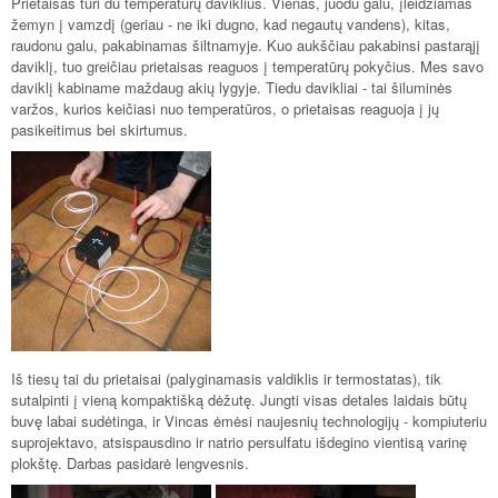
Prietaisas turi du temperatūrų daviklius. Vienas, juodu galu, įleidžiamas
žemyn į vamzdį (geriau - ne iki dugno, kad negautų vandens), kitas,
raudonu galu, pakabinamas šiltnamyje. Kuo aukščiau pakabinsi pastarąjį
daviklį, tuo greičiau prietaisas reaguos į temperatūrų pokyčius. Mes savo
daviklį kabiname maždaug akių lygyje. Tiedu davikliai - tai šiluminės
varžos, kurios keičiasi nuo temperatūros, o prietaisas reaguoja į jų
pasikeitimus bei skirtumus.
Iš tiesų tai du prietaisai (palyginamasis valdiklis ir termostatas), tik
sutalpinti į vieną kompaktišką dėžutę. Jungti visas detales laidais būtų
buvę labai sudėtinga, ir Vincas ėmėsi naujesnių technologijų - kompiuteriu
suprojektavo, atsispausdino ir natrio persulfatu išdegino vientisą varinę
plokštę. Darbas pasidarė lengvesnis.