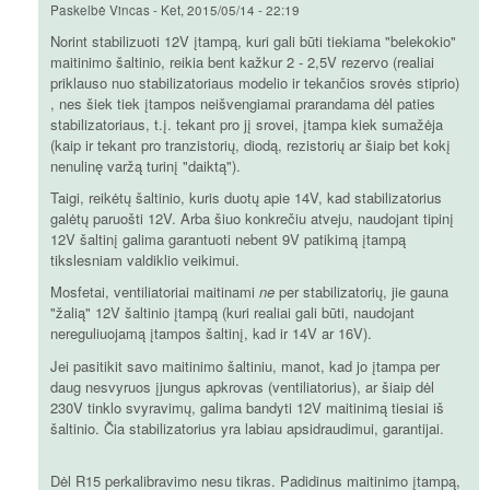
Paskelbė
Vincas
-
Ket, 2015/05/14 - 22:19
Norint stabilizuoti 12V įtampą, kuri gali būti tiekiama "belekokio"
maitinimo šaltinio, reikia bent kažkur 2 - 2,5V rezervo (realiai
priklauso nuo stabilizatoriaus modelio ir tekančios srovės stiprio)
, nes šiek tiek įtampos neišvengiamai prarandama dėl paties
stabilizatoriaus, t.į. tekant pro jį srovei, įtampa kiek sumažėja
(kaip ir tekant pro tranzistorių, diodą, rezistorių ar šiaip bet kokį
nenulinę varžą turinį "daiktą").
Taigi, reikėtų šaltinio, kuris duotų apie 14V, kad stabilizatorius
galėtų paruošti 12V. Arba šiuo konkrečiu atveju, naudojant tipinį
12V šaltinį galima garantuoti nebent 9V patikimą įtampą
tikslesniam valdiklio veikimui.
Mosfetai, ventiliatoriai maitinami
ne
per stabilizatorių, jie gauna
"žalią" 12V šaltinio įtampą (kuri realiai gali būti, naudojant
nereguliuojamą įtampos šaltinį, kad ir 14V ar 16V).
Jei pasitikit savo maitinimo šaltiniu, manot, kad jo įtampa per
daug nesvyruos įjungus apkrovas (ventiliatorius), ar šiaip dėl
230V tinklo svyravimų, galima bandyti 12V maitinimą tiesiai iš
šaltinio. Čia stabilizatorius yra labiau apsidraudimui, garantijai.
Dėl R15 perkalibravimo nesu tikras. Padidinus maitinimo įtampą,