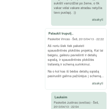
sukišti vamzdžiai po žeme, o tik
vakar vėlai vakare atradau netyčia
tavo puslapį. :))
atsakyti
Palaukit truputį..
Paskelbė
Vincas
-
Šeš, 2013/04/13 - 22:22
Aš noriu šiek tiek pakeisti
spausdintinės plokštės projektą. Kai tai
baigsiu, galėsiu paviešinti ir detalių
sąrašą, ir spausdintinės plokštės
trafaretą ir schemą surinkimui.
Na o kol kas iš bėdos detalių sąrašą
pasiruošti galima pažiūrėjus į schemą...
atsakyti
Lauksim
Paskelbė
Justinas (svečias)
-
Šeš,
2013/04/13 - 22:54