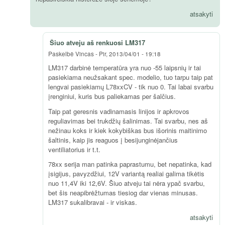
atsakyti
Šiuo atveju aš renkuosi LM317
Paskelbė
Vincas
-
Pir, 2013/04/01 - 19:18
LM317 darbinė temperatūra yra nuo -55 laipsnių ir tai
pasiekiama neužsakant spec. modelio, tuo tarpu taip pat
lengvai pasiekiamų L78xxCV - tik nuo 0. Tai labai svarbu
įrenginiui, kuris bus paliekamas per šalčius.
Taip pat geresnis vadinamasis linijos ir apkrovos
reguliavimas bei trukdžių šalinimas. Tai svarbu, nes aš
nežinau koks ir kiek kokybiškas bus išorinis maitinimo
šaltinis, kaip jis reaguos į besijunginėjančius
ventiliatorius ir t.t.
78xx serija man patinka paprastumu, bet nepatinka, kad
įsigijus, pavyzdžiui, 12V variantą realiai galima tikėtis
nuo 11,4V iki 12,6V. Šiuo atveju tai nėra ypač svarbu,
bet šis neapibrėžtumas tiesiog dar vienas minusas.
LM317 sukalibravai - ir viskas.
atsakyti