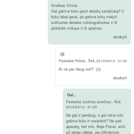
Sveikas Vincai,
Gal galima būtu gauti detalių sarašiuką? Ir
būtų labai gerai, jei galima būtų matyti
sulituotas detales nufotografuotas ir iš
plokštės viršaus ir iš apačios.
atsakyti
:)))
Paskelbė
Petras
-
Šeš, 2013/04/13 - 21:20
Ar ne per daug nori? :))))
atsakyti
Gal...
Paskelbė
Justinas (svečias)
-
Šeš,
2013/04/13 - 21:30
Na gal ir perdaug, o gal tokia info
galima būtu ir nusipirkti? Ne pati
aparatą, bet info. Beje Petrai, ačiū
už geras įdėjas, jau šiltnamyje