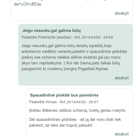
dar%C5%BEas
atsakyti
Jeigu nesunku,gal galima būtų
Paskelbė
Pritariantis (svečias)
-
Ant, 2013/04/02 - 09:59
Jeigu nesunku,gal galima būtų detalių sąrašėlį,kaip
ankstesnio valdiklio variante,pateikti ir spausdintos plokštės
piešinį,nes schema nelabai aiškiai skaitosi,gal jau mano
akys tam nepritaikytos :).Kol dar žiema,pats laikas būtų
pasigaminti šį modernų įrenginį.Pagarbiai,Kęstas.
atsakyti
Spausdintinė plokštė bus paviešinta
Paskelbė
Vincas
-
Ant, 2013/04/02 - 20:07
Įkėliau didesnės raiškos schemą, turėtų geriau matytis.
Dėl spausdintinės plokštės - aš ją dar noriu šiek tiek
pakeisit, tai teks dar truputį palaukti.
atsakyti