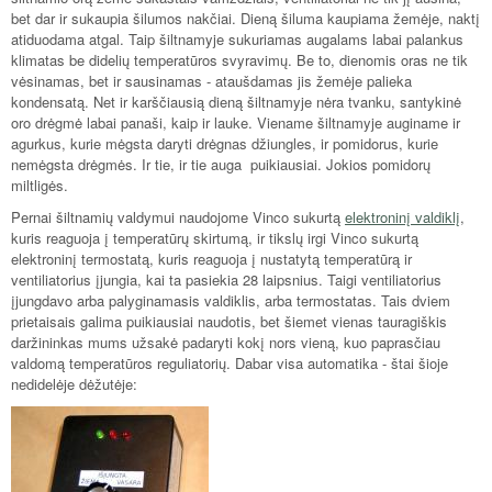
bet dar ir sukaupia šilumos nakčiai. Dieną šiluma kaupiama žemėje, naktį
atiduodama atgal. Taip šiltnamyje sukuriamas augalams labai palankus
klimatas be didelių temperatūros svyravimų. Be to, dienomis oras ne tik
vėsinamas, bet ir sausinamas - ataušdamas jis žemėje palieka
kondensatą. Net ir karščiausią dieną šiltnamyje nėra tvanku, santykinė
oro drėgmė labai panaši, kaip ir lauke. Viename šiltnamyje auginame ir
agurkus, kurie mėgsta daryti drėgnas džiungles, ir pomidorus, kurie
nemėgsta drėgmės. Ir tie, ir tie auga puikiausiai. Jokios pomidorų
miltligės.
Pernai šiltnamių valdymui naudojome Vinco sukurtą
elektroninį valdiklį
,
kuris reaguoja į temperatūrų skirtumą, ir tikslų irgi Vinco sukurtą
elektroninį termostatą, kuris reaguoja į nustatytą temperatūrą ir
ventiliatorius įjungia, kai ta pasiekia 28 laipsnius. Taigi ventiliatorius
įjungdavo arba palyginamasis valdiklis, arba termostatas. Tais dviem
prietaisais galima puikiausiai naudotis, bet šiemet vienas tauragiškis
daržininkas mums užsakė padaryti kokį nors vieną, kuo paprasčiau
valdomą temperatūros reguliatorių. Dabar visa automatika - štai šioje
nedidelėje dėžutėje: