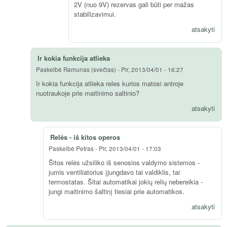
2V (nuo 9V) rezervas gali būti per mažas
stabilizavimui.
atsakyti
Ir kokia funkcija atlieka
Paskelbė
Ramunas (svečias)
-
Pir, 2013/04/01 - 16:27
Ir kokia funkcija atlieka reles kurios matosi antroje
nuotraukoje prie maitinimo saltinio?
atsakyti
Relės - iš kitos operos
Paskelbė
Petras
-
Pir, 2013/04/01 - 17:03
Šitos relės užsiliko iš senosios valdymo sistemos -
jumis ventiliatorius įjungdavo tai valdiklis, tai
termostatas. Šitai automatikai jokių relių nebereikia -
jungi maitinimo šaltinį tiesiai prie automatikos.
atsakyti