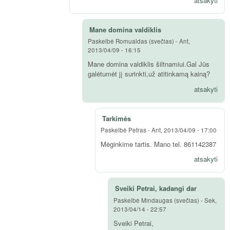
atsakyti
Mane domina valdiklis
Paskelbė
Romualdas (svečias)
-
Ant,
2013/04/09 - 16:15
Mane domina valdiklis šiltnamiui.Gal Jūs
galėtumėt jį surinkti,už atitinkamą kainą?
atsakyti
Tarkimės
Paskelbė
Petras
-
Ant, 2013/04/09 - 17:00
Mėginkime tartis. Mano tel. 861142387
atsakyti
Sveiki Petrai, kadangi dar
Paskelbė
Mindaugas (svečias)
-
Sek,
2013/04/14 - 22:57
Sveiki Petrai,