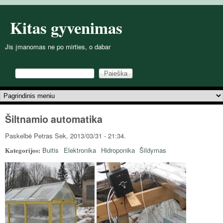
Pereiti į pagrindinį turinį
Kitas gyvenimas
Jis įmanomas ne po mirties, o dabar
Paieška
Paieškos forma
Pagrindinis meniu
Šiltnamio automatika
Paskelbė
Petras
Sek, 2013/03/31 - 21:34.
Kategorijos:
Buitis
Elektronika
Hidroponika
Šildymas