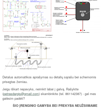
Detalus automatikos aprašymas su detalių sąrašu bei schemomis
prisegtas žemiau.
Jeigu iškart nepavyks, neimkit labai į galvą. Rašykite
(
petrasdargis@gmail.com
) skambinkite (tel. 861142387) - gal mes
galėsim padėti?
ŠIO ĮRENGINIO GAMYBA BEI PREKYBA NEUŽSIIMAME