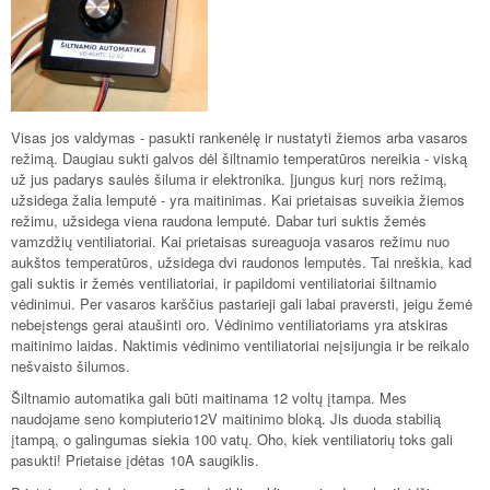
Visas jos valdymas - pasukti rankenėlę ir nustatyti žiemos arba vasaros
režimą. Daugiau sukti galvos dėl šiltnamio temperatūros nereikia - viską
už jus padarys saulės šiluma ir elektronika. Įjungus kurį nors režimą,
užsidega žalia lemputė - yra maitinimas. Kai prietaisas suveikia žiemos
režimu, užsidega viena raudona lemputė. Dabar turi suktis žemės
vamzdžių ventiliatoriai. Kai prietaisas sureaguoja vasaros režimu nuo
aukštos temperatūros, užsidega dvi raudonos lemputės. Tai nreškia, kad
gali suktis ir žemės ventiliatoriai, ir papildomi ventiliatoriai šiltnamio
vėdinimui. Per vasaros karščius pastarieji gali labai praversti, jeigu žemė
nebeįstengs gerai ataušinti oro. Vėdinimo ventiliatoriams yra atskiras
maitinimo laidas. Naktimis vėdinimo ventiliatoriai neįsijungia ir be reikalo
nešvaisto šilumos.
Šiltnamio automatika gali būti maitinama 12 voltų įtampa. Mes
naudojame seno kompiuterio12V maitinimo bloką. Jis duoda stabilią
įtampą, o galingumas siekia 100 vatų. Oho, kiek ventiliatorių toks gali
pasukti! Prietaise įdėtas 10A saugiklis.