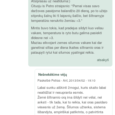
Atsiprasau uz neatiduma:)
Cituoju is Petro straipsnio: "Pernai visas savo
daržoves pasėjome balandžio 20 dieną, po to užėjo
stiprokų šalnų iki 5 laipsnių šalčio, bet šiltnamyje
temperatūra nenukrito žemiau +3."
Mintis buvo tokia, kad pradejus sildyti kuo veliau
vakare, temperatura is ryto butu galima pasiekti
didesne nei +3.
Maziau eikvojant zemes silumos vakare kai dar
ganetinai siltas per diena ikaites siltnamio oras ir
pataupyti rytui kai silumos ypatingai reikia.
atsakyti
Nešnekėkime vėjų
Paskelbė
Petras
-
Ant, 2013/04/02 - 19:10
Labai sunku aiškinti žmogui, kuris skaito labai
neatidžiai ir nesupranta esmės.
Žemė šiltnamio orą ima šildyti nei vėlai, nei
anksti - tik tada, kai to reikia, kai oras pasidaro
vėsesnis už žemę. Šilumos užtenka, sistema
išbandyta, empiriškai patikrinta, o patvirtinta