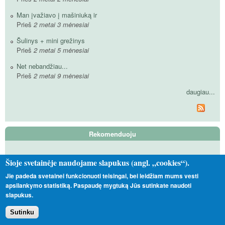
Man įvažiavo į mašiniuką ir
Prieš
2 metai 3 mėnesiai
Šulinys + mini grežinys
Prieš
2 metai 5 mėnesiai
Net nebandžiau...
Prieš
2 metai 9 mėnesiai
daugiau...
Rekomenduoju
Tas Toks Kitoks
Šioje svetainėje naudojame slapukus (angl. „cookies“).
Vadinamieji satanistai
Jie padeda svetainei funkcionuoti teisingai, bei leidžiam mums vesti
apsilankymo statistiką. Paspaudę mygtuką Jūs sutinkate naudoti
Nepavėjui
slapukus.
Sutinku