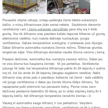
Pavasaris stipriai vėluoja, sniegu padengta žemė tebėra sukaustyta
šalčio, o mūsų šiltnamiuose įšalo seniai nebėra. Saulėtomis dienomis
ventiliatoriai varo
į žemę sukastais vamzdžiais
gana šitą orą ir šildo
gruntą. Vos tik šiltnamio oras pasidaro keliais laipsniai šiltesnis už gruntą,
elektroninis valdiklis, kurį matote dešinėje nuotraukoje, įjungia
ventiliatorius. Vakare temperatūros susilygina, ir prietaisas juos išjungia.
Dabar šiltnamio automatika nustatyta žiemos režimu. Šildomas gruntas,
rengiamas sėjai. Visa šiltnamyje atsiradusi saulės šiluma varoma į žemę.
Pasėjus daržoves, automatika bus nustatyta vasaros režimu. Dabar jau
ne visa šiluma bus kaupiama žemėje - tik jos perteklius. Ventiliatoriai
įsijungs tik tada, kai temperatūra šiltnamyje pakils iki 29 laipsnių ir aušins
orą tol, kol šis atvės iki 28 laipsnių (daugiau augalams nereikia). Naktį
šiltnamio oras atvės pats ir pasidarys šaltesnis nei žemė - tada valdiklis
vėl įjungs ventiliatorius ir dabar jau žemės šiluma šildys šiltnamį. Tai
nepaprastai puiki priemonė nuo pavasario šalnų. Pernai visas savo
daržoves pasėjome balandžio 20 dieną, po to užėjo stiprokų šalnų iki 5
laipsnių šalčio, bet šiltnamyje temperatūra nenukrito žemiau +3.
Vasarą ši automatika saugo šiltnamį ir nuo perkaitimo. Varydami
šiltnamio orą žeme sukastais vamzdžiais, ventiliatoriai ne tik jį aušina,