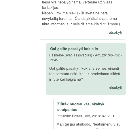
tiesa yra nepalyginamai vertesnė už visas
fantazijas.
Nebepliurpkime niekų - ši svetainė nėra
nevykėlių forumas. Čia dalykiškai svarstoma
tikra informacija ir neleidžiama klaidinti žmonių.
atsakyti
Gal galite pasakyti kokia is
Paskelbė
Svečias (svečias)
-
Ant, 2013/04/02 -
19:45
Gal galite pasakyti kokia is zemes einanti
temperatura nakti kai tik pradedama sildyti
ir ryte kai baigiama?
atsakyti
Žiūrėk nuotraukas, skaityk
straipsnius
Paskelbė
Petras
-
Ant, 2013/04/02 - 19:50
Man tai jau atsibodo. Neatsimenu visų