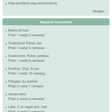
Kaip pasidaryti pigų ekonomaizerį
daugiau...
Naujausi komentarai
Bačka 50 kub.
Prieš
1 metai 3 mėnesiai
Sveikinimai Petrai! Jūs
Prieš
1 metai 9 mėnesiai
Sveikinimai, Petrai, patekus
Prieš
1 metai 9 mėnesiai
Sveikas, Virgi .Ar jau
Prieš
1 metai 10 mėnesių
Patogiau du siurbliai
Prieš
2 metai 1 mėnesis
vietoje stiklo
Prieš
2 metai 2 mėnesiai
Laba. O ar negali būti, kad
Prieš
2 metai 2 mėnesiai