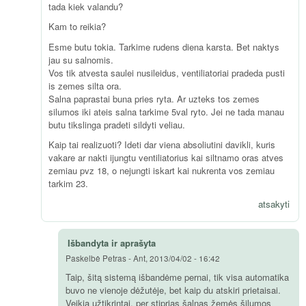
tada kiek valandu?
Kam to reikia?
Esme butu tokia. Tarkime rudens diena karsta. Bet naktys
jau su salnomis.
Vos tik atvesta saulei nusileidus, ventiliatoriai pradeda pusti
is zemes silta ora.
Salna paprastai buna pries ryta. Ar uzteks tos zemes
silumos iki ateis salna tarkime 5val ryto. Jei ne tada manau
butu tikslinga pradeti sildyti veliau.
Kaip tai realizuoti? Ideti dar viena absoliutini davikli, kuris
vakare ar nakti ijungtu ventiliatorius kai siltnamo oras atves
zemiau pvz 18, o nejungti iskart kai nukrenta vos zemiau
tarkim 23.
atsakyti
Išbandyta ir aprašyta
Paskelbė
Petras
-
Ant, 2013/04/02 - 16:42
Taip, šitą sistemą išbandėme pernai, tik visa automatika
buvo ne vienoje dėžutėje, bet kaip du atskiri prietaisai.
Veikia užtikrintai, per stiprias šalnas žemės šilumos