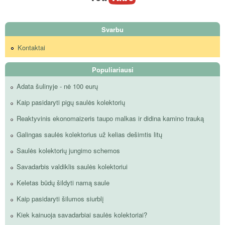
Svarbu
Kontaktai
Populiariausi
Adata šulinyje - nė 100 eurų
Kaip pasidaryti pigų saulės kolektorių
Reaktyvinis ekonomaizeris taupo malkas ir didina kamino trauką
Galingas saulės kolektorius už kelias dešimtis litų
Saulės kolektorių jungimo schemos
Savadarbis valdiklis saulės kolektoriui
Keletas būdų šildyti namą saule
Kaip pasidaryti šilumos siurblį
Kiek kainuoja savadarbiai saulės kolektoriai?