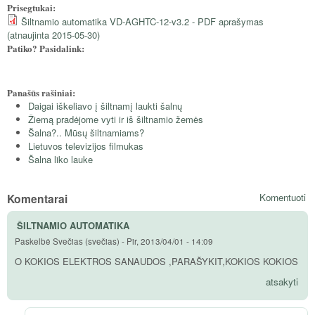
Prisegtukai:
Šiltnamio automatika VD-AGHTC-12-v3.2 - PDF aprašymas
(atnaujinta 2015-05-30)
Patiko? Pasidalink:
Panašūs rašiniai:
Daigai iškeliavo į šiltnamį laukti šalnų
Žiemą pradėjome vyti ir iš šiltnamio žemės
Šalna?.. Mūsų šiltnamiams?
Lietuvos televizijos filmukas
Šalna liko lauke
Komentarai
Komentuoti
ŠILTNAMIO AUTOMATIKA
Paskelbė
Svečias (svečias)
-
Pir, 2013/04/01 - 14:09
O KOKIOS ELEKTROS SANAUDOS ,PARAŠYKIT,KOKIOS KOKIOS
atsakyti