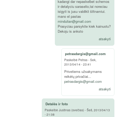
kadangi dar nepaskelbet schemos
ir detalyciu saraselio,tai noreciau
isigyti is jusu valdikli šiltnamiui.
mano el pastas
mindulian@gmail.com
Prasyciau parsykite kiek kainuotu?
Dekoju is anksto
atsakyti
petrasdargis@gmail.com
Paskelbė
Petras
-
Sek,
2013/04/14 - 23:41
Privetiems užsakymams
reikėtų privačiai...
petrasdargis@gmail.com
atsakyti
Detalės ir foto
Paskelbė
Justinas (svečias)
-
Šeš, 2013/04/13
- 21:08