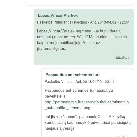
Labas,Vincai.Vis tiek
Paskelbė
Pritariantis (svečias)
-
Ant, 2013/04/02 - 22:37
Labas,Vincai.Vis tiek neįmatau kai kurių detalių
nominalų,o gal ne ten žiūriu? Mano akimis - viskas
kaip pirmoje publikacijoje.Atleisk už
įkyrumą.Kęstas.
atsakyti
Paspaudus ant schemos turi
Paskelbė
Vincas
-
Ant, 2013/04/02 - 23:11
Paspaudus ant schemos turi atsidaryti
paveikslėlis
http://petrasdargis.lt/sites/default/files/siltnamio
_automatika_schema.png
Jei jis yra "senas", paspausk Ctrl + R klavišų
kombinaciją kad naršyklė priverstinai parsisiųstų
naujausią versiją.