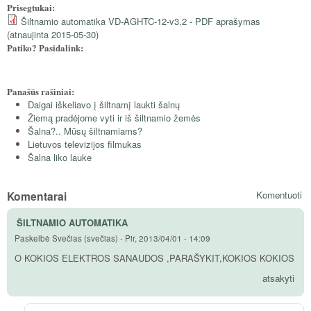
Prisegtukai:
Šiltnamio automatika VD-AGHTC-12-v3.2 - PDF aprašymas
(atnaujinta 2015-05-30)
Patiko? Pasidalink:
Panašūs rašiniai:
Daigai iškeliavo į šiltnamį laukti šalnų
Žiemą pradėjome vyti ir iš šiltnamio žemės
Šalna?.. Mūsų šiltnamiams?
Lietuvos televizijos filmukas
Šalna liko lauke
Komentarai
Komentuoti
ŠILTNAMIO AUTOMATIKA
Paskelbė
Svečias (svečias)
-
Pir, 2013/04/01 - 14:09
O KOKIOS ELEKTROS SANAUDOS ,PARAŠYKIT,KOKIOS KOKIOS
atsakyti