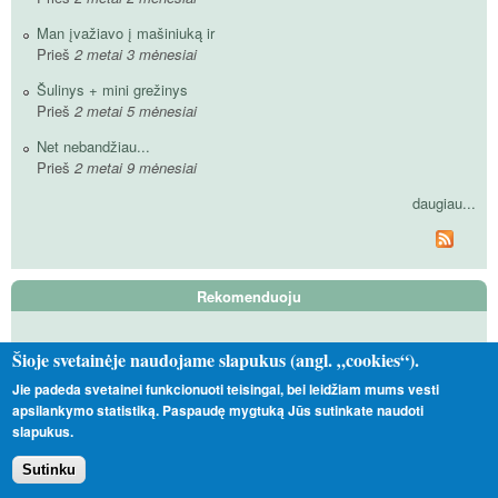
Man įvažiavo į mašiniuką ir
Prieš
2 metai 3 mėnesiai
Šulinys + mini grežinys
Prieš
2 metai 5 mėnesiai
Net nebandžiau...
Prieš
2 metai 9 mėnesiai
daugiau...
Rekomenduoju
Tas Toks Kitoks
Šioje svetainėje naudojame slapukus (angl. „cookies“).
Vadinamieji satanistai
Jie padeda svetainei funkcionuoti teisingai, bei leidžiam mums vesti
apsilankymo statistiką. Paspaudę mygtuką Jūs sutinkate naudoti
Nepavėjui
slapukus.
Sutinku