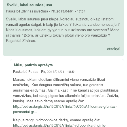
Sveiki, labai saunios jusu
Paskelbė
Zilvinas (svečias)
-
Pir, 2013/04/01 - 17:54
Sveiki, labai saunios jusu idejos.Noreciau suzinoti, o kaip istatomi i
vamzdi agurku daigai, ir kaip jie laikosi? Tekantis vanduo nenesa ju ?
Kitas klausimas, kokiam gylyje turi but uzkastas oro vamzdis? Mano
siltnamis 12x5m. ar uztektu tokiam plotui vieno oro vamzdzio ?
Pagarbiai Zilvinas.
atsakyti
Mūsų patirtis aprašyta
Paskelbė
Petras
-
Pir, 2013/04/01 - 18:51
Manau, tokiam dideliam šiltnamiui vieno vamzdžio tikrai
neužtektų. Kuo daugiau vamzdžių sukasi, tuo geresnis
aušinimas-šildymas. Galima kasti ir ne kanalizacijos plastikinius
vamzdžius, bet daug pigesnius aliuminio folijos ortakius. Žodžiu,
kūrybą. Mes savo darbą esame aprašę čia:
http://petrasdargis.lt/ra%C5%A1iniai/%C5%A1ildomas-gruntas-
pavasariui-gr...
Kaip įsirengti hidroponokos daržą, esame aprašę čia:
http://petrasdargis.lt/ra%C5%A1iniai/hidroponika-tinginio-