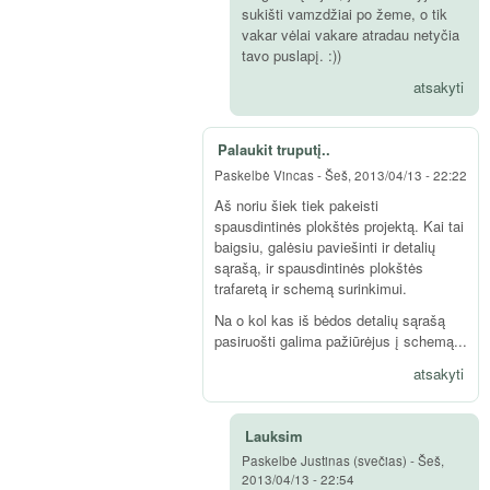
sukišti vamzdžiai po žeme, o tik
vakar vėlai vakare atradau netyčia
tavo puslapį. :))
atsakyti
Palaukit truputį..
Paskelbė
Vincas
-
Šeš, 2013/04/13 - 22:22
Aš noriu šiek tiek pakeisti
spausdintinės plokštės projektą. Kai tai
baigsiu, galėsiu paviešinti ir detalių
sąrašą, ir spausdintinės plokštės
trafaretą ir schemą surinkimui.
Na o kol kas iš bėdos detalių sąrašą
pasiruošti galima pažiūrėjus į schemą...
atsakyti
Lauksim
Paskelbė
Justinas (svečias)
-
Šeš,
2013/04/13 - 22:54