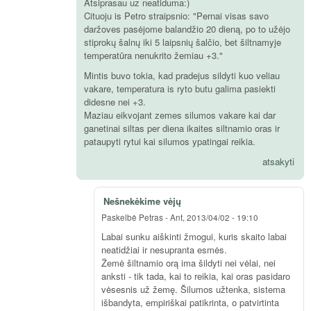
Atsiprasau uz neatiduma:)
Cituoju is Petro straipsnio: "Pernai visas savo
daržoves pasėjome balandžio 20 dieną, po to užėjo
stiprokų šalnų iki 5 laipsnių šalčio, bet šiltnamyje
temperatūra nenukrito žemiau +3."
Mintis buvo tokia, kad pradejus sildyti kuo veliau
vakare, temperatura is ryto butu galima pasiekti
didesne nei +3.
Maziau eikvojant zemes silumos vakare kai dar
ganetinai siltas per diena ikaites siltnamio oras ir
pataupyti rytui kai silumos ypatingai reikia.
atsakyti
Nešnekėkime vėjų
Paskelbė
Petras
-
Ant, 2013/04/02 - 19:10
Labai sunku aiškinti žmogui, kuris skaito labai
neatidžiai ir nesupranta esmės.
Žemė šiltnamio orą ima šildyti nei vėlai, nei
anksti - tik tada, kai to reikia, kai oras pasidaro
vėsesnis už žemę. Šilumos užtenka, sistema
išbandyta, empiriškai patikrinta, o patvirtinta