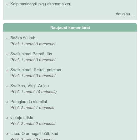
Kaip pasidaryti pigų ekonomaizerį
daugiau...
Naujausi komentarai
Bačka 50 kub.
Prieš
1 metai 3 mėnesiai
Sveikinimai Petrai! Jūs
Prieš
1 metai 9 mėnesiai
Sveikinimai, Petrai, patekus
Prieš
1 metai 9 mėnesiai
Sveikas, Virgi .Ar jau
Prieš
1 metai 10 mėnesių
Patogiau du siurbliai
Prieš
2 metai 1 mėnesis
vietoje stiklo
Prieš
2 metai 2 mėnesiai
Laba. O ar negali būti, kad
Prieš
2 metai 2 mėnesiai