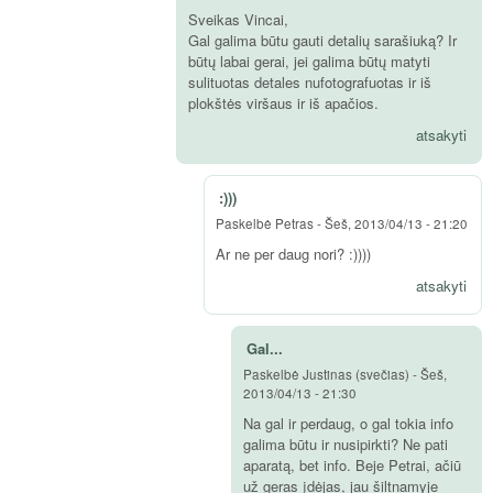
Sveikas Vincai,
Gal galima būtu gauti detalių sarašiuką? Ir
būtų labai gerai, jei galima būtų matyti
sulituotas detales nufotografuotas ir iš
plokštės viršaus ir iš apačios.
atsakyti
:)))
Paskelbė
Petras
-
Šeš, 2013/04/13 - 21:20
Ar ne per daug nori? :))))
atsakyti
Gal...
Paskelbė
Justinas (svečias)
-
Šeš,
2013/04/13 - 21:30
Na gal ir perdaug, o gal tokia info
galima būtu ir nusipirkti? Ne pati
aparatą, bet info. Beje Petrai, ačiū
už geras įdėjas, jau šiltnamyje