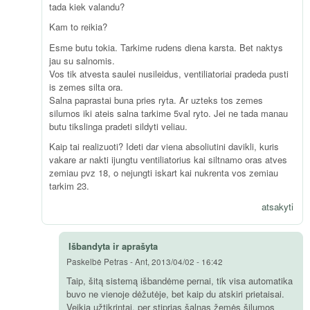
tada kiek valandu?
Kam to reikia?
Esme butu tokia. Tarkime rudens diena karsta. Bet naktys
jau su salnomis.
Vos tik atvesta saulei nusileidus, ventiliatoriai pradeda pusti
is zemes silta ora.
Salna paprastai buna pries ryta. Ar uzteks tos zemes
silumos iki ateis salna tarkime 5val ryto. Jei ne tada manau
butu tikslinga pradeti sildyti veliau.
Kaip tai realizuoti? Ideti dar viena absoliutini davikli, kuris
vakare ar nakti ijungtu ventiliatorius kai siltnamo oras atves
zemiau pvz 18, o nejungti iskart kai nukrenta vos zemiau
tarkim 23.
atsakyti
Išbandyta ir aprašyta
Paskelbė
Petras
-
Ant, 2013/04/02 - 16:42
Taip, šitą sistemą išbandėme pernai, tik visa automatika
buvo ne vienoje dėžutėje, bet kaip du atskiri prietaisai.
Veikia užtikrintai, per stiprias šalnas žemės šilumos