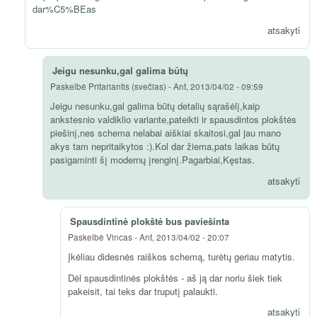
dar%C5%BEas
atsakyti
Jeigu nesunku,gal galima būtų
Paskelbė
Pritariantis (svečias)
-
Ant, 2013/04/02 - 09:59
Jeigu nesunku,gal galima būtų detalių sąrašėlį,kaip
ankstesnio valdiklio variante,pateikti ir spausdintos plokštės
piešinį,nes schema nelabai aiškiai skaitosi,gal jau mano
akys tam nepritaikytos :).Kol dar žiema,pats laikas būtų
pasigaminti šį modernų įrenginį.Pagarbiai,Kęstas.
atsakyti
Spausdintinė plokštė bus paviešinta
Paskelbė
Vincas
-
Ant, 2013/04/02 - 20:07
Įkėliau didesnės raiškos schemą, turėtų geriau matytis.
Dėl spausdintinės plokštės - aš ją dar noriu šiek tiek
pakeisit, tai teks dar truputį palaukti.
atsakyti