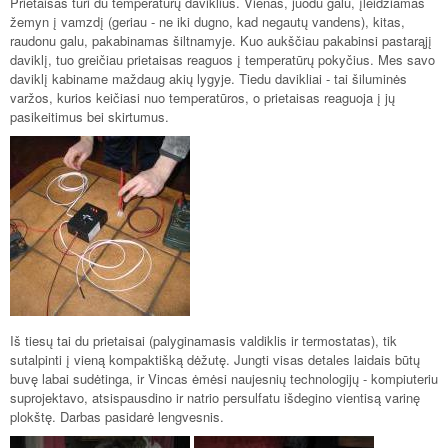
Prietaisas turi du temperatūrų daviklius. Vienas, juodu galu, įleidžiamas
žemyn į vamzdį (geriau - ne iki dugno, kad negautų vandens), kitas,
raudonu galu, pakabinamas šiltnamyje. Kuo aukščiau pakabinsi pastarąjį
daviklį, tuo greičiau prietaisas reaguos į temperatūrų pokyčius. Mes savo
daviklį kabiname maždaug akių lygyje. Tiedu davikliai - tai šiluminės
varžos, kurios keičiasi nuo temperatūros, o prietaisas reaguoja į jų
pasikeitimus bei skirtumus.
Iš tiesų tai du prietaisai (palyginamasis valdiklis ir termostatas), tik
sutalpinti į vieną kompaktišką dėžutę. Jungti visas detales laidais būtų
buvę labai sudėtinga, ir Vincas ėmėsi naujesnių technologijų - kompiuteriu
suprojektavo, atsispausdino ir natrio persulfatu išdegino vientisą varinę
plokštę. Darbas pasidarė lengvesnis.