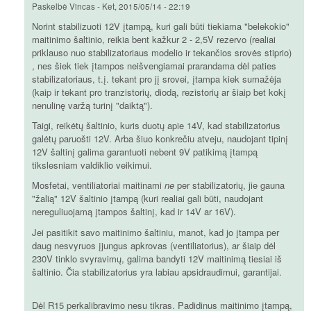
Paskelbė
Vincas
-
Ket, 2015/05/14 - 22:19
Norint stabilizuoti 12V įtampą, kuri gali būti tiekiama "belekokio"
maitinimo šaltinio, reikia bent kažkur 2 - 2,5V rezervo (realiai
priklauso nuo stabilizatoriaus modelio ir tekančios srovės stiprio)
, nes šiek tiek įtampos neišvengiamai prarandama dėl paties
stabilizatoriaus, t.į. tekant pro jį srovei, įtampa kiek sumažėja
(kaip ir tekant pro tranzistorių, diodą, rezistorių ar šiaip bet kokį
nenulinę varžą turinį "daiktą").
Taigi, reikėtų šaltinio, kuris duotų apie 14V, kad stabilizatorius
galėtų paruošti 12V. Arba šiuo konkrečiu atveju, naudojant tipinį
12V šaltinį galima garantuoti nebent 9V patikimą įtampą
tikslesniam valdiklio veikimui.
Mosfetai, ventiliatoriai maitinami
ne
per stabilizatorių, jie gauna
"žalią" 12V šaltinio įtampą (kuri realiai gali būti, naudojant
nereguliuojamą įtampos šaltinį, kad ir 14V ar 16V).
Jei pasitikit savo maitinimo šaltiniu, manot, kad jo įtampa per
daug nesvyruos įjungus apkrovas (ventiliatorius), ar šiaip dėl
230V tinklo svyravimų, galima bandyti 12V maitinimą tiesiai iš
šaltinio. Čia stabilizatorius yra labiau apsidraudimui, garantijai.
Dėl R15 perkalibravimo nesu tikras. Padidinus maitinimo įtampą,