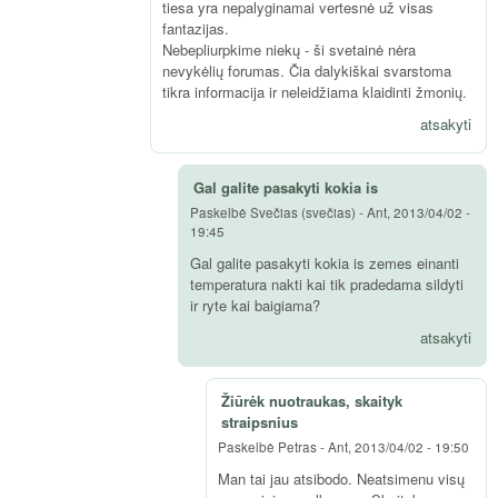
tiesa yra nepalyginamai vertesnė už visas
fantazijas.
Nebepliurpkime niekų - ši svetainė nėra
nevykėlių forumas. Čia dalykiškai svarstoma
tikra informacija ir neleidžiama klaidinti žmonių.
atsakyti
Gal galite pasakyti kokia is
Paskelbė
Svečias (svečias)
-
Ant, 2013/04/02 -
19:45
Gal galite pasakyti kokia is zemes einanti
temperatura nakti kai tik pradedama sildyti
ir ryte kai baigiama?
atsakyti
Žiūrėk nuotraukas, skaityk
straipsnius
Paskelbė
Petras
-
Ant, 2013/04/02 - 19:50
Man tai jau atsibodo. Neatsimenu visų