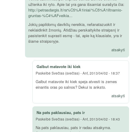
užtenka iki ryto. Apie tai yra gana išsamiai surašyta čia:
http://petrasdargis.lt/ra%C5%A1iniai/%C5%A1iltnamio-
gruntas-%C4%AFveikia...
Jokių papildomų daviklių nereikia, nefanatazuokit ir
neklaidinkit žmonių. Atidžiau perskaitykite straipsnį ir
pasistenkit suprasti esmę - tai, apie ką klausiate, yra ir
šiame straipsnyje.
atsakyti
Galbut matavote iki kiek
Paskelbė
Svečias (svečias)
-
Ant, 2013/04/02 - 18:37
Galbut matavote iki kiek speja atvesti is zemes
einantis oras po salnos? Dekui is anksto.
atsakyti
Na pats paklausiau, pats ir
Paskelbė
Svečias (svečias)
-
Ant, 2013/04/02 - 18:43
Na pats paklausiau, pats ir radau atsakyma.