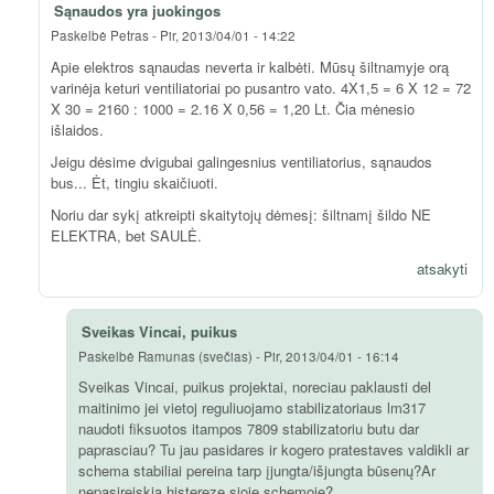
Sąnaudos yra juokingos
Paskelbė
Petras
-
Pir, 2013/04/01 - 14:22
Apie elektros sąnaudas neverta ir kalbėti. Mūsų šiltnamyje orą
varinėja keturi ventiliatoriai po pusantro vato. 4X1,5 = 6 X 12 = 72
X 30 = 2160 : 1000 = 2.16 X 0,56 = 1,20 Lt. Čia mėnesio
išlaidos.
Jeigu dėsime dvigubai galingesnius ventiliatorius, sąnaudos
bus... Ėt, tingiu skaičiuoti.
Noriu dar sykį atkreipti skaitytojų dėmesį: šiltnamį šildo NE
ELEKTRA, bet SAULĖ.
atsakyti
Sveikas Vincai, puikus
Paskelbė
Ramunas (svečias)
-
Pir, 2013/04/01 - 16:14
Sveikas Vincai, puikus projektai, noreciau paklausti del
maitinimo jei vietoj reguliuojamo stabilizatoriaus lm317
naudoti fiksuotos itampos 7809 stabilizatoriu butu dar
paprasciau? Tu jau pasidares ir kogero pratestaves valdikli ar
schema stabiliai pereina tarp įjungta/išjungta būsenų?Ar
nepasireiskia histereze sioje schemoje?