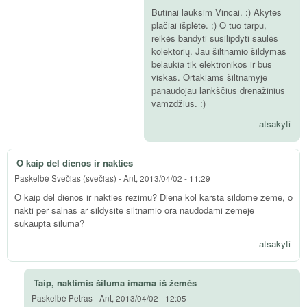
Būtinai lauksim Vincai. :) Akytes
plačiai išplėte. :) O tuo tarpu,
reikės bandyti susilipdyti saulės
kolektorių. Jau šiltnamio šildymas
belaukia tik elektronikos ir bus
viskas. Ortakiams šiltnamyje
panaudojau lankščius drenažinius
vamzdžius. :)
atsakyti
O kaip del dienos ir nakties
Paskelbė
Svečias (svečias)
-
Ant, 2013/04/02 - 11:29
O kaip del dienos ir nakties rezimu? Diena kol karsta sildome zeme, o
nakti per salnas ar sildysite siltnamio ora naudodami zemeje
sukaupta siluma?
atsakyti
Taip, naktimis šiluma imama iš žemės
Paskelbė
Petras
-
Ant, 2013/04/02 - 12:05