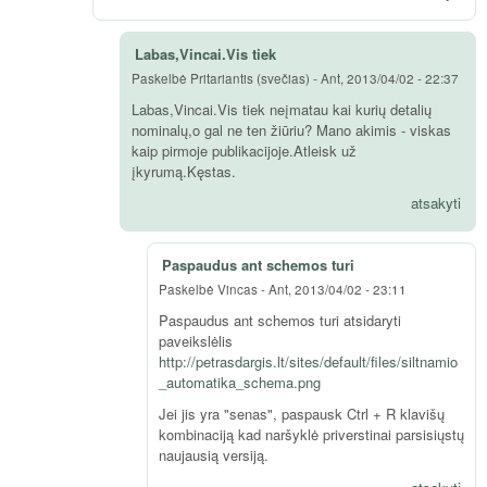
Labas,Vincai.Vis tiek
Paskelbė
Pritariantis (svečias)
-
Ant, 2013/04/02 - 22:37
Labas,Vincai.Vis tiek neįmatau kai kurių detalių
nominalų,o gal ne ten žiūriu? Mano akimis - viskas
kaip pirmoje publikacijoje.Atleisk už
įkyrumą.Kęstas.
atsakyti
Paspaudus ant schemos turi
Paskelbė
Vincas
-
Ant, 2013/04/02 - 23:11
Paspaudus ant schemos turi atsidaryti
paveikslėlis
http://petrasdargis.lt/sites/default/files/siltnamio
_automatika_schema.png
Jei jis yra "senas", paspausk Ctrl + R klavišų
kombinaciją kad naršyklė priverstinai parsisiųstų
naujausią versiją.