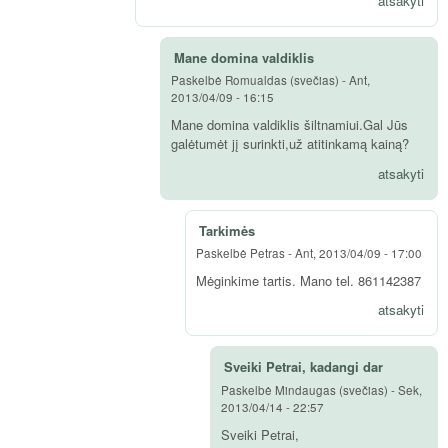
atsakyti
Mane domina valdiklis
Paskelbė
Romualdas (svečias)
-
Ant,
2013/04/09 - 16:15
Mane domina valdiklis šiltnamiui.Gal Jūs
galėtumėt jį surinkti,už atitinkamą kainą?
atsakyti
Tarkimės
Paskelbė
Petras
-
Ant, 2013/04/09 - 17:00
Mėginkime tartis. Mano tel. 861142387
atsakyti
Sveiki Petrai, kadangi dar
Paskelbė
Mindaugas (svečias)
-
Sek,
2013/04/14 - 22:57
Sveiki Petrai,