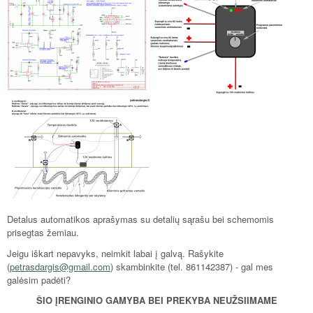
Detalus automatikos aprašymas su detalių sąrašu bei schemomis
prisegtas žemiau.
Jeigu iškart nepavyks, neimkit labai į galvą. Rašykite
(
petrasdargis@gmail.com
) skambinkite (tel. 861142387) - gal mes
galėsim padėti?
ŠIO ĮRENGINIO GAMYBA BEI PREKYBA NEUŽSIIMAME