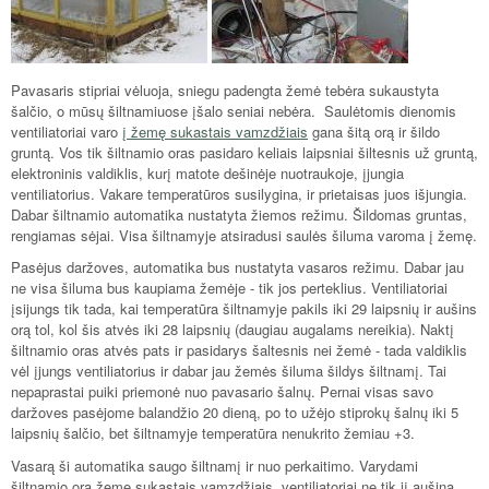
Pavasaris stipriai vėluoja, sniegu padengta žemė tebėra sukaustyta
šalčio, o mūsų šiltnamiuose įšalo seniai nebėra. Saulėtomis dienomis
ventiliatoriai varo
į žemę sukastais vamzdžiais
gana šitą orą ir šildo
gruntą. Vos tik šiltnamio oras pasidaro keliais laipsniai šiltesnis už gruntą,
elektroninis valdiklis, kurį matote dešinėje nuotraukoje, įjungia
ventiliatorius. Vakare temperatūros susilygina, ir prietaisas juos išjungia.
Dabar šiltnamio automatika nustatyta žiemos režimu. Šildomas gruntas,
rengiamas sėjai. Visa šiltnamyje atsiradusi saulės šiluma varoma į žemę.
Pasėjus daržoves, automatika bus nustatyta vasaros režimu. Dabar jau
ne visa šiluma bus kaupiama žemėje - tik jos perteklius. Ventiliatoriai
įsijungs tik tada, kai temperatūra šiltnamyje pakils iki 29 laipsnių ir aušins
orą tol, kol šis atvės iki 28 laipsnių (daugiau augalams nereikia). Naktį
šiltnamio oras atvės pats ir pasidarys šaltesnis nei žemė - tada valdiklis
vėl įjungs ventiliatorius ir dabar jau žemės šiluma šildys šiltnamį. Tai
nepaprastai puiki priemonė nuo pavasario šalnų. Pernai visas savo
daržoves pasėjome balandžio 20 dieną, po to užėjo stiprokų šalnų iki 5
laipsnių šalčio, bet šiltnamyje temperatūra nenukrito žemiau +3.
Vasarą ši automatika saugo šiltnamį ir nuo perkaitimo. Varydami
šiltnamio orą žeme sukastais vamzdžiais, ventiliatoriai ne tik jį aušina,