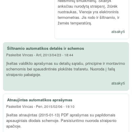
neesminių smulkmenų. Skaityk
anksčiau nurodytą straipsnį, žiūrėk
nuotraukas, Vienoje yra elektroninis
termometras. Jis rodo ir šiltnamio, ir
žemės temperatūrą.
atsakyti
Šiltnamio automatikos detalės ir schemos
Paskelbė
Vincas
-
Ant, 2013/04/23 - 18:44
Įkeltas valdiklio aprašymas su detalių sąrašu, principine ir montavimo
schemomis bei spausdintinės plokštės trafaretu. Nuoroda į failą
straipsnio pabaigoje.
atsakyti
Atnaujintas automatikos aprašymas
Paskelbė
Vincas
-
Pen, 2015/02/06 - 19:10
Įkeltas atnaujintas (2015-01-13) PDF aprašymas su papildomais
apsauginiais diodais schemoje. Parsisiuntimo nuoroda straipsnio
apačioje.