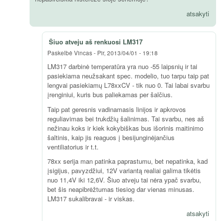
atsakyti
Šiuo atveju aš renkuosi LM317
Paskelbė
Vincas
-
Pir, 2013/04/01 - 19:18
LM317 darbinė temperatūra yra nuo -55 laipsnių ir tai
pasiekiama neužsakant spec. modelio, tuo tarpu taip pat
lengvai pasiekiamų L78xxCV - tik nuo 0. Tai labai svarbu
įrenginiui, kuris bus paliekamas per šalčius.
Taip pat geresnis vadinamasis linijos ir apkrovos
reguliavimas bei trukdžių šalinimas. Tai svarbu, nes aš
nežinau koks ir kiek kokybiškas bus išorinis maitinimo
šaltinis, kaip jis reaguos į besijunginėjančius
ventiliatorius ir t.t.
78xx serija man patinka paprastumu, bet nepatinka, kad
įsigijus, pavyzdžiui, 12V variantą realiai galima tikėtis
nuo 11,4V iki 12,6V. Šiuo atveju tai nėra ypač svarbu,
bet šis neapibrėžtumas tiesiog dar vienas minusas.
LM317 sukalibravai - ir viskas.
atsakyti