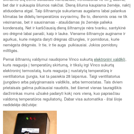
bet dar ir sukaupia šilumos nakčiai. Dieną šiluma kaupiama žemėje, naktį
atiduodama atgal. Taip šiltnamyje sukuriamas augalams labai palankus
klimatas be didelių temperatūros svyravimų. Be to, dienomis oras ne tik
vėsinamas, bet ir sausinamas - ataušdamas jis žemėje palieka
kondensatą. Net ir karščiausią dieną šiltnamyje nėra tvanku, santykinė
oro drėgmė labai panaši, kaip ir lauke. Viename šiltnamyje auginame ir
agurkus, kurie mėgsta daryti drėgnas džiungles, ir pomidorus, kurie
nemėgsta drėgmės. Ir tie, ir tie auga puikiausiai. Jokios pomidorų
miltligės.
Pernai šiltnamių valdymui naudojome Vinco sukurtą
elektroninį valdiklį
,
kuris reaguoja į temperatūrų skirtumą, ir tikslų irgi Vinco sukurtą
elektroninį termostatą, kuris reaguoja į nustatytą temperatūrą ir
ventiliatorius įjungia, kai ta pasiekia 28 laipsnius. Taigi ventiliatorius
įjungdavo arba palyginamasis valdiklis, arba termostatas. Tais dviem
prietaisais galima puikiausiai naudotis, bet šiemet vienas tauragiškis
daržininkas mums užsakė padaryti kokį nors vieną, kuo paprasčiau
valdomą temperatūros reguliatorių. Dabar visa automatika - štai šioje
nedidelėje dėžutėje: