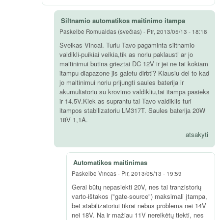
Siltnamio automatikos maitinimo itampa
Paskelbė
Romualdas (svečias)
-
Pir, 2013/05/13 - 18:18
Sveikas Vincai. Turiu Tavo pagaminta siltnamio
valdikli-puikiai veikia,tik as noriu paklausti ar jo
maitinimui butina grieztai DC 12V ir jei ne tai kokiam
itampu diapazone jis galetu dirbti? Klausiu del to kad
jo maitinimui noriu prijungti saules baterija ir
akumuliatoriu su krovimo valdikliu,tai itampa pasieks
ir 14.5V.Kiek as suprantu tai Tavo valdiklis turi
itampos stabilizatoriu LM317T. Saules baterija 20W
18V 1,1A.
atsakyti
Automatikos maitinimas
Paskelbė
Vincas
-
Pir, 2013/05/13 - 19:59
Gerai būtų nepasiekti 20V, nes tai tranzistorių
varto-ištakos ("gate-source") maksimali įtampa,
bet stabilizatoriui tikrai nebus problema nei 14V
nei 18V. Na ir mažiau 11V nereikėtų tiekti, nes