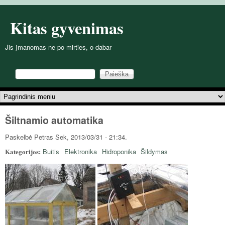
Pereiti į pagrindinį turinį
Kitas gyvenimas
Jis įmanomas ne po mirties, o dabar
Paieška
Paieškos forma
Pagrindinis meniu
Šiltnamio automatika
Paskelbė
Petras
Sek, 2013/03/31 - 21:34.
Kategorijos:
Buitis
Elektronika
Hidroponika
Šildymas