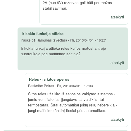
2V (nuo 9V) rezervas gali būti per mažas
stabilizavimui.
atsakyti
Ir kokia funkcija atlieka
Paskelbė
Ramunas (svečias)
-
Pir, 2013/04/01 - 16:27
Ir kokia funkcija atlieka reles kurios matosi antroje
nuotraukoje prie maitinimo saltinio?
atsakyti
Relės - iš kitos operos
Paskelbė
Petras
-
Pir, 2013/04/01 - 17:03
Šitos relės užsiliko iš senosios valdymo sistemos -
jumis ventiliatorius įjungdavo tai valdiklis, tai
termostatas. Šitai automatikai jokių relių nebereikia -
jungi maitinimo šaltinį tiesiai prie automatikos.
atsakyti