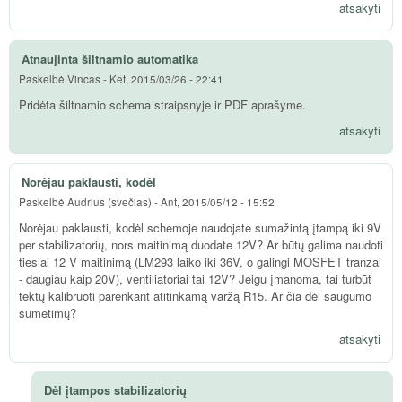
atsakyti
Atnaujinta šiltnamio automatika
Paskelbė
Vincas
-
Ket, 2015/03/26 - 22:41
Pridėta šiltnamio schema straipsnyje ir PDF aprašyme.
atsakyti
Norėjau paklausti, kodėl
Paskelbė
Audrius (svečias)
-
Ant, 2015/05/12 - 15:52
Norėjau paklausti, kodėl schemoje naudojate sumažintą įtampą iki 9V
per stabilizatorių, nors maitinimą duodate 12V? Ar būtų galima naudoti
tiesiai 12 V maitinimą (LM293 laiko iki 36V, o galingi MOSFET tranzai
- daugiau kaip 20V), ventiliatoriai tai 12V? Jeigu įmanoma, tai turbūt
tektų kalibruoti parenkant atitinkamą varžą R15. Ar čia dėl saugumo
sumetimų?
atsakyti
Dėl įtampos stabilizatorių