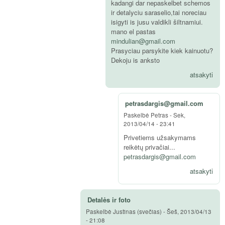
kadangi dar nepaskelbet schemos
ir detalyciu saraselio,tai noreciau
isigyti is jusu valdikli šiltnamiui.
mano el pastas
mindulian@gmail.com
Prasyciau parsykite kiek kainuotu?
Dekoju is anksto
atsakyti
petrasdargis@gmail.com
Paskelbė
Petras
-
Sek,
2013/04/14 - 23:41
Privetiems užsakymams
reikėtų privačiai...
petrasdargis@gmail.com
atsakyti
Detalės ir foto
Paskelbė
Justinas (svečias)
-
Šeš, 2013/04/13
- 21:08