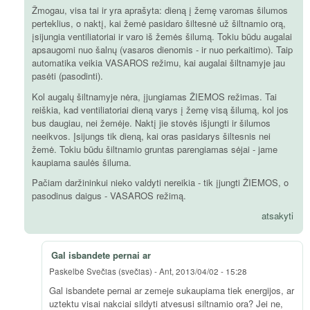
Žmogau, visa tai ir yra aprašyta: dieną į žemę varomas šilumos
perteklius, o naktį, kai žemė pasidaro šiltesnė už šiltnamio orą,
įsijungia ventiliatoriai ir varo iš žemės šilumą. Tokiu būdu augalai
apsaugomi nuo šalnų (vasaros dienomis - ir nuo perkaitimo). Taip
automatika veikia VASAROS režimu, kai augalai šiltnamyje jau
pasėti (pasodinti).
Kol augalų šiltnamyje nėra, įjungiamas ŽIEMOS režimas. Tai
reiškia, kad ventiliatoriai dieną varys į žemę visą šilumą, kol jos
bus daugiau, nei žemėje. Naktį jie stovės išjungti ir šilumos
neeikvos. Įsijungs tik dieną, kai oras pasidarys šiltesnis nei
žemė. Tokiu būdu šiltnamio gruntas parengiamas sėjai - jame
kaupiama saulės šiluma.
Pačiam daržininkui nieko valdyti nereikia - tik įjungti ŽIEMOS, o
pasodinus daigus - VASAROS režimą.
atsakyti
Gal isbandete pernai ar
Paskelbė
Svečias (svečias)
-
Ant, 2013/04/02 - 15:28
Gal isbandete pernai ar zemeje sukaupiama tiek energijos, ar
uztektu visai nakciai sildyti atvesusi siltnamio ora? Jei ne,