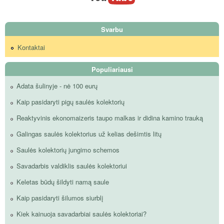
Svarbu
Kontaktai
Populiariausi
Adata šulinyje - nė 100 eurų
Kaip pasidaryti pigų saulės kolektorių
Reaktyvinis ekonomaizeris taupo malkas ir didina kamino trauką
Galingas saulės kolektorius už kelias dešimtis litų
Saulės kolektorių jungimo schemos
Savadarbis valdiklis saulės kolektoriui
Keletas būdų šildyti namą saule
Kaip pasidaryti šilumos siurblį
Kiek kainuoja savadarbiai saulės kolektoriai?