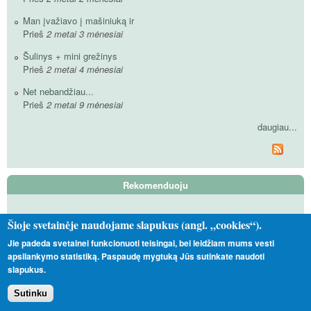
Man įvažiavo į mašiniuką ir
Prieš
2 metai 3 mėnesiai
Šulinys + mini grežinys
Prieš
2 metai 4 mėnesiai
Net nebandžiau...
Prieš
2 metai 9 mėnesiai
daugiau...
Rekomenduoju
Tas Toks Kitoks
Šioje svetainėje naudojame slapukus (angl. „cookies“).
Vadinamieji satanistai
Jie padeda svetainei funkcionuoti teisingai, bei leidžiam mums vesti
apsilankymo statistiką. Paspaudę mygtuką Jūs sutinkate naudoti
Nepavėjui
slapukus.
Sutinku