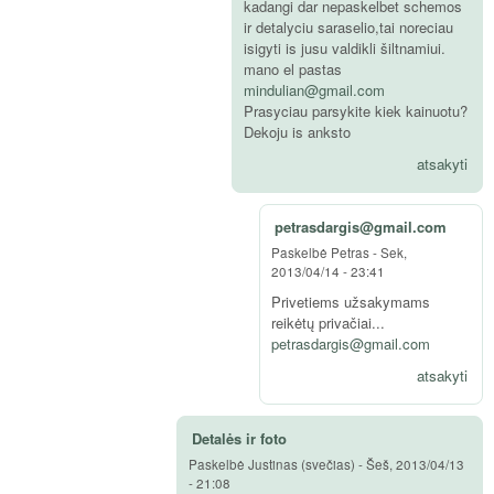
kadangi dar nepaskelbet schemos
ir detalyciu saraselio,tai noreciau
isigyti is jusu valdikli šiltnamiui.
mano el pastas
mindulian@gmail.com
Prasyciau parsykite kiek kainuotu?
Dekoju is anksto
atsakyti
petrasdargis@gmail.com
Paskelbė
Petras
-
Sek,
2013/04/14 - 23:41
Privetiems užsakymams
reikėtų privačiai...
petrasdargis@gmail.com
atsakyti
Detalės ir foto
Paskelbė
Justinas (svečias)
-
Šeš, 2013/04/13
- 21:08