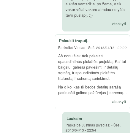
sukišti vamzdžiai po žeme, o tik
vakar vėlai vakare atradau netyčia
tavo puslapį. :))
atsakyti
Palaukit truputį..
Paskelbė
Vincas
-
Šeš, 2013/04/13 - 22:22
Aš noriu šiek tiek pakeisti
spausdintinės plokštės projektą. Kai tai
baigsiu, galėsiu paviešinti ir detalių
sąrašą, ir spausdintinės plokštės
trafaretą ir schemą surinkimui.
Na o kol kas iš bėdos detalių sąrašą
pasiruošti galima pažiūrėjus į schemą...
atsakyti
Lauksim
Paskelbė
Justinas (svečias)
-
Šeš,
2013/04/13 - 22:54