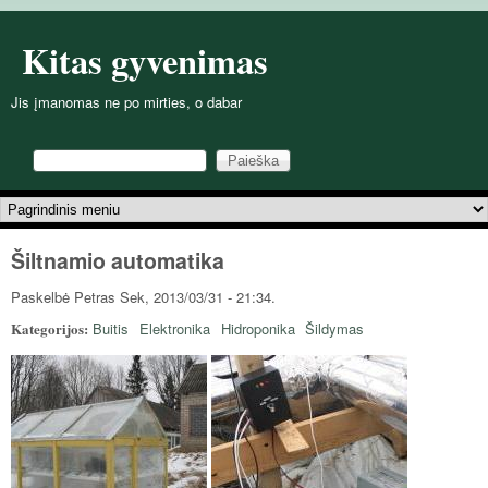
Pereiti į pagrindinį turinį
Kitas gyvenimas
Jis įmanomas ne po mirties, o dabar
Paieška
Paieškos forma
Pagrindinis meniu
Šiltnamio automatika
Paskelbė
Petras
Sek, 2013/03/31 - 21:34.
Kategorijos:
Buitis
Elektronika
Hidroponika
Šildymas