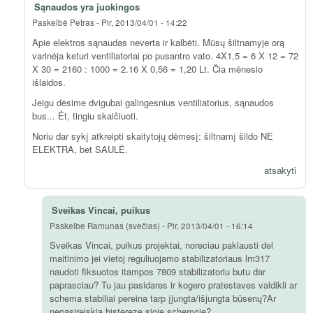
Sąnaudos yra juokingos
Paskelbė
Petras
-
Pir, 2013/04/01 - 14:22
Apie elektros sąnaudas neverta ir kalbėti. Mūsų šiltnamyje orą
varinėja keturi ventiliatoriai po pusantro vato. 4X1,5 = 6 X 12 = 72
X 30 = 2160 : 1000 = 2.16 X 0,56 = 1,20 Lt. Čia mėnesio
išlaidos.
Jeigu dėsime dvigubai galingesnius ventiliatorius, sąnaudos
bus... Ėt, tingiu skaičiuoti.
Noriu dar sykį atkreipti skaitytojų dėmesį: šiltnamį šildo NE
ELEKTRA, bet SAULĖ.
atsakyti
Sveikas Vincai, puikus
Paskelbė
Ramunas (svečias)
-
Pir, 2013/04/01 - 16:14
Sveikas Vincai, puikus projektai, noreciau paklausti del
maitinimo jei vietoj reguliuojamo stabilizatoriaus lm317
naudoti fiksuotos itampos 7809 stabilizatoriu butu dar
paprasciau? Tu jau pasidares ir kogero pratestaves valdikli ar
schema stabiliai pereina tarp įjungta/išjungta būsenų?Ar
nepasireiskia histereze sioje schemoje?