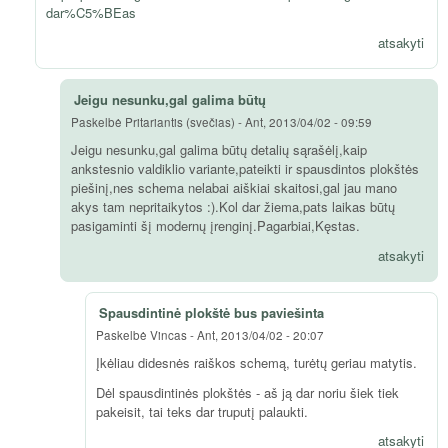
dar%C5%BEas
atsakyti
Jeigu nesunku,gal galima būtų
Paskelbė
Pritariantis (svečias)
-
Ant, 2013/04/02 - 09:59
Jeigu nesunku,gal galima būtų detalių sąrašėlį,kaip
ankstesnio valdiklio variante,pateikti ir spausdintos plokštės
piešinį,nes schema nelabai aiškiai skaitosi,gal jau mano
akys tam nepritaikytos :).Kol dar žiema,pats laikas būtų
pasigaminti šį modernų įrenginį.Pagarbiai,Kęstas.
atsakyti
Spausdintinė plokštė bus paviešinta
Paskelbė
Vincas
-
Ant, 2013/04/02 - 20:07
Įkėliau didesnės raiškos schemą, turėtų geriau matytis.
Dėl spausdintinės plokštės - aš ją dar noriu šiek tiek
pakeisit, tai teks dar truputį palaukti.
atsakyti