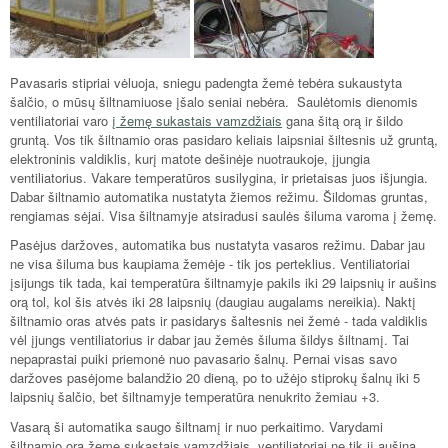
Pavasaris stipriai vėluoja, sniegu padengta žemė tebėra sukaustyta
šalčio, o mūsų šiltnamiuose įšalo seniai nebėra. Saulėtomis dienomis
ventiliatoriai varo
į žemę sukastais vamzdžiais
gana šitą orą ir šildo
gruntą. Vos tik šiltnamio oras pasidaro keliais laipsniai šiltesnis už gruntą,
elektroninis valdiklis, kurį matote dešinėje nuotraukoje, įjungia
ventiliatorius. Vakare temperatūros susilygina, ir prietaisas juos išjungia.
Dabar šiltnamio automatika nustatyta žiemos režimu. Šildomas gruntas,
rengiamas sėjai. Visa šiltnamyje atsiradusi saulės šiluma varoma į žemę.
Pasėjus daržoves, automatika bus nustatyta vasaros režimu. Dabar jau
ne visa šiluma bus kaupiama žemėje - tik jos perteklius. Ventiliatoriai
įsijungs tik tada, kai temperatūra šiltnamyje pakils iki 29 laipsnių ir aušins
orą tol, kol šis atvės iki 28 laipsnių (daugiau augalams nereikia). Naktį
šiltnamio oras atvės pats ir pasidarys šaltesnis nei žemė - tada valdiklis
vėl įjungs ventiliatorius ir dabar jau žemės šiluma šildys šiltnamį. Tai
nepaprastai puiki priemonė nuo pavasario šalnų. Pernai visas savo
daržoves pasėjome balandžio 20 dieną, po to užėjo stiprokų šalnų iki 5
laipsnių šalčio, bet šiltnamyje temperatūra nenukrito žemiau +3.
Vasarą ši automatika saugo šiltnamį ir nuo perkaitimo. Varydami
šiltnamio orą žeme sukastais vamzdžiais, ventiliatoriai ne tik jį aušina,