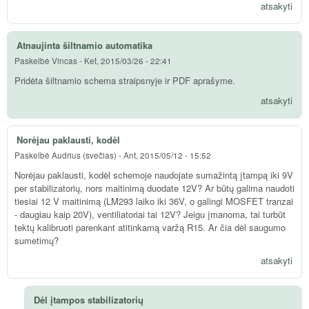
atsakyti
Atnaujinta šiltnamio automatika
Paskelbė
Vincas
-
Ket, 2015/03/26 - 22:41
Pridėta šiltnamio schema straipsnyje ir PDF aprašyme.
atsakyti
Norėjau paklausti, kodėl
Paskelbė
Audrius (svečias)
-
Ant, 2015/05/12 - 15:52
Norėjau paklausti, kodėl schemoje naudojate sumažintą įtampą iki 9V
per stabilizatorių, nors maitinimą duodate 12V? Ar būtų galima naudoti
tiesiai 12 V maitinimą (LM293 laiko iki 36V, o galingi MOSFET tranzai
- daugiau kaip 20V), ventiliatoriai tai 12V? Jeigu įmanoma, tai turbūt
tektų kalibruoti parenkant atitinkamą varžą R15. Ar čia dėl saugumo
sumetimų?
atsakyti
Dėl įtampos stabilizatorių