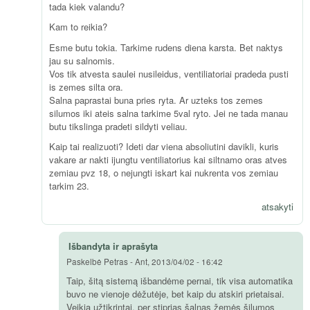
tada kiek valandu?
Kam to reikia?
Esme butu tokia. Tarkime rudens diena karsta. Bet naktys
jau su salnomis.
Vos tik atvesta saulei nusileidus, ventiliatoriai pradeda pusti
is zemes silta ora.
Salna paprastai buna pries ryta. Ar uzteks tos zemes
silumos iki ateis salna tarkime 5val ryto. Jei ne tada manau
butu tikslinga pradeti sildyti veliau.
Kaip tai realizuoti? Ideti dar viena absoliutini davikli, kuris
vakare ar nakti ijungtu ventiliatorius kai siltnamo oras atves
zemiau pvz 18, o nejungti iskart kai nukrenta vos zemiau
tarkim 23.
atsakyti
Išbandyta ir aprašyta
Paskelbė
Petras
-
Ant, 2013/04/02 - 16:42
Taip, šitą sistemą išbandėme pernai, tik visa automatika
buvo ne vienoje dėžutėje, bet kaip du atskiri prietaisai.
Veikia užtikrintai, per stiprias šalnas žemės šilumos