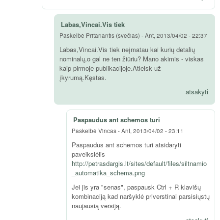
Labas,Vincai.Vis tiek
Paskelbė
Pritariantis (svečias)
-
Ant, 2013/04/02 - 22:37
Labas,Vincai.Vis tiek neįmatau kai kurių detalių
nominalų,o gal ne ten žiūriu? Mano akimis - viskas
kaip pirmoje publikacijoje.Atleisk už
įkyrumą.Kęstas.
atsakyti
Paspaudus ant schemos turi
Paskelbė
Vincas
-
Ant, 2013/04/02 - 23:11
Paspaudus ant schemos turi atsidaryti
paveikslėlis
http://petrasdargis.lt/sites/default/files/siltnamio
_automatika_schema.png
Jei jis yra "senas", paspausk Ctrl + R klavišų
kombinaciją kad naršyklė priverstinai parsisiųstų
naujausią versiją.