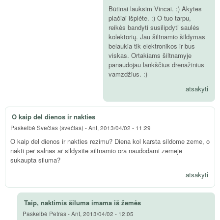
Būtinai lauksim Vincai. :) Akytes
plačiai išplėte. :) O tuo tarpu,
reikės bandyti susilipdyti saulės
kolektorių. Jau šiltnamio šildymas
belaukia tik elektronikos ir bus
viskas. Ortakiams šiltnamyje
panaudojau lankščius drenažinius
vamzdžius. :)
atsakyti
O kaip del dienos ir nakties
Paskelbė
Svečias (svečias)
-
Ant, 2013/04/02 - 11:29
O kaip del dienos ir nakties rezimu? Diena kol karsta sildome zeme, o
nakti per salnas ar sildysite siltnamio ora naudodami zemeje
sukaupta siluma?
atsakyti
Taip, naktimis šiluma imama iš žemės
Paskelbė
Petras
-
Ant, 2013/04/02 - 12:05