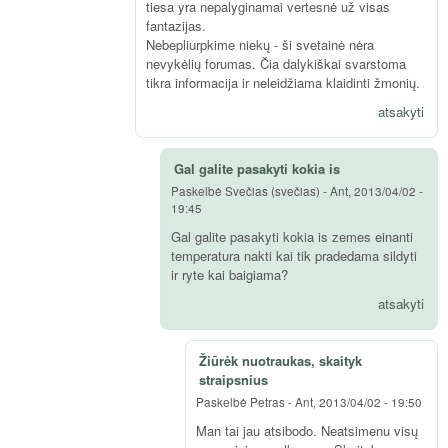
tiesa yra nepalyginamai vertesnė už visas
fantazijas.
Nebepliurpkime niekų - ši svetainė nėra
nevykėlių forumas. Čia dalykiškai svarstoma
tikra informacija ir neleidžiama klaidinti žmonių.
atsakyti
Gal galite pasakyti kokia is
Paskelbė
Svečias (svečias)
-
Ant, 2013/04/02 -
19:45
Gal galite pasakyti kokia is zemes einanti
temperatura nakti kai tik pradedama sildyti
ir ryte kai baigiama?
atsakyti
Žiūrėk nuotraukas, skaityk
straipsnius
Paskelbė
Petras
-
Ant, 2013/04/02 - 19:50
Man tai jau atsibodo. Neatsimenu visų