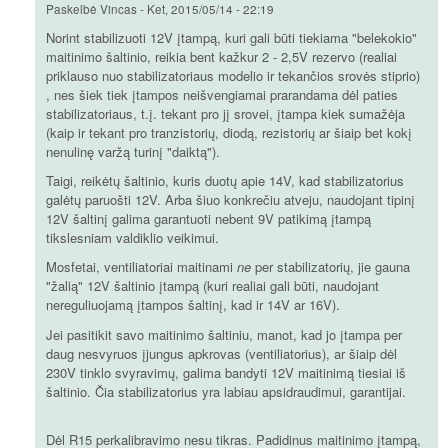
Paskelbė
Vincas
-
Ket, 2015/05/14 - 22:19
Norint stabilizuoti 12V įtampą, kuri gali būti tiekiama "belekokio"
maitinimo šaltinio, reikia bent kažkur 2 - 2,5V rezervo (realiai
priklauso nuo stabilizatoriaus modelio ir tekančios srovės stiprio)
, nes šiek tiek įtampos neišvengiamai prarandama dėl paties
stabilizatoriaus, t.į. tekant pro jį srovei, įtampa kiek sumažėja
(kaip ir tekant pro tranzistorių, diodą, rezistorių ar šiaip bet kokį
nenulinę varžą turinį "daiktą").
Taigi, reikėtų šaltinio, kuris duotų apie 14V, kad stabilizatorius
galėtų paruošti 12V. Arba šiuo konkrečiu atveju, naudojant tipinį
12V šaltinį galima garantuoti nebent 9V patikimą įtampą
tikslesniam valdiklio veikimui.
Mosfetai, ventiliatoriai maitinami
ne
per stabilizatorių, jie gauna
"žalią" 12V šaltinio įtampą (kuri realiai gali būti, naudojant
nereguliuojamą įtampos šaltinį, kad ir 14V ar 16V).
Jei pasitikit savo maitinimo šaltiniu, manot, kad jo įtampa per
daug nesvyruos įjungus apkrovas (ventiliatorius), ar šiaip dėl
230V tinklo svyravimų, galima bandyti 12V maitinimą tiesiai iš
šaltinio. Čia stabilizatorius yra labiau apsidraudimui, garantijai.
Dėl R15 perkalibravimo nesu tikras. Padidinus maitinimo įtampą,