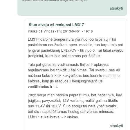
atsakyti
Šiuo atveju aš renkuosi LM317
Paskelbė
Vincas
-
Pir, 2013/04/01 - 19:18
LM317 darbinė temperatūra yra nuo -55 laipsnių ir tai
pasiekiama neužsakant spec. modelio, tuo tarpu taip pat
lengvai pasiekiamų L78xxCV - tik nuo 0. Tai labai svarbu
įrenginiui, kuris bus paliekamas per šalčius.
Taip pat geresnis vadinamasis linijos ir apkrovos
reguliavimas bei trukdžių šalinimas. Tai svarbu, nes aš
nežinau koks ir kiek kokybiškas bus išorinis maitinimo
šaltinis, kaip jis reaguos į besijunginėjančius
ventiliatorius ir t.t.
78xx serija man patinka paprastumu, bet nepatinka, kad
įsigijus, pavyzdžiui, 12V variantą realiai galima tikėtis
nuo 11,4V iki 12,6V. Šiuo atveju tai nėra ypač svarbu,
bet šis neapibrėžtumas tiesiog dar vienas minusas.
LM317 sukalibravai - ir viskas.
atsakyti