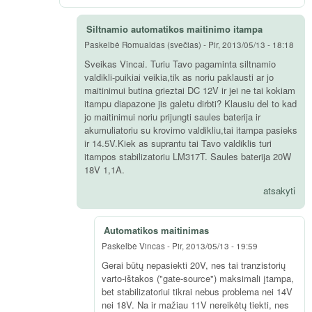
Siltnamio automatikos maitinimo itampa
Paskelbė
Romualdas (svečias)
-
Pir, 2013/05/13 - 18:18
Sveikas Vincai. Turiu Tavo pagaminta siltnamio
valdikli-puikiai veikia,tik as noriu paklausti ar jo
maitinimui butina grieztai DC 12V ir jei ne tai kokiam
itampu diapazone jis galetu dirbti? Klausiu del to kad
jo maitinimui noriu prijungti saules baterija ir
akumuliatoriu su krovimo valdikliu,tai itampa pasieks
ir 14.5V.Kiek as suprantu tai Tavo valdiklis turi
itampos stabilizatoriu LM317T. Saules baterija 20W
18V 1,1A.
atsakyti
Automatikos maitinimas
Paskelbė
Vincas
-
Pir, 2013/05/13 - 19:59
Gerai būtų nepasiekti 20V, nes tai tranzistorių
varto-ištakos ("gate-source") maksimali įtampa,
bet stabilizatoriui tikrai nebus problema nei 14V
nei 18V. Na ir mažiau 11V nereikėtų tiekti, nes