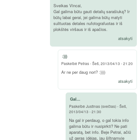
Sveikas Vincai,
Gal galima būtu gauti detalių sarašiuką? Ir
būtų labai gerai, jei galima būtų matyti
sulituotas detales nufotografuotas ir iš
plokštės viršaus ir iš apačios.
atsakyti
:)))
Paskelbė
Petras
-
Šeš, 2013/04/13 - 21:20
Ar ne per daug nori? :))))
atsakyti
Gal...
Paskelbė
Justinas (svečias)
-
Šeš,
2013/04/13 - 21:30
Na gal ir perdaug, o gal tokia info
galima būtu ir nusipirkti? Ne pati
aparatą, bet info. Beje Petrai, ačiū
už geras įdėjas, jau šiltnamyje