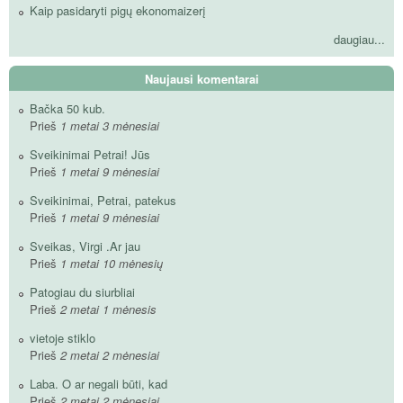
Kaip pasidaryti pigų ekonomaizerį
daugiau...
Naujausi komentarai
Bačka 50 kub.
Prieš
1 metai 3 mėnesiai
Sveikinimai Petrai! Jūs
Prieš
1 metai 9 mėnesiai
Sveikinimai, Petrai, patekus
Prieš
1 metai 9 mėnesiai
Sveikas, Virgi .Ar jau
Prieš
1 metai 10 mėnesių
Patogiau du siurbliai
Prieš
2 metai 1 mėnesis
vietoje stiklo
Prieš
2 metai 2 mėnesiai
Laba. O ar negali būti, kad
Prieš
2 metai 2 mėnesiai