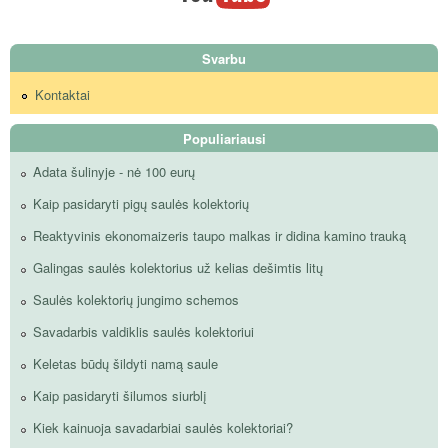
Svarbu
Kontaktai
Populiariausi
Adata šulinyje - nė 100 eurų
Kaip pasidaryti pigų saulės kolektorių
Reaktyvinis ekonomaizeris taupo malkas ir didina kamino trauką
Galingas saulės kolektorius už kelias dešimtis litų
Saulės kolektorių jungimo schemos
Savadarbis valdiklis saulės kolektoriui
Keletas būdų šildyti namą saule
Kaip pasidaryti šilumos siurblį
Kiek kainuoja savadarbiai saulės kolektoriai?