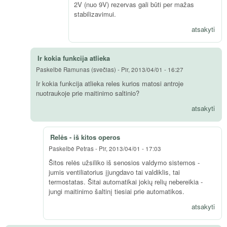
2V (nuo 9V) rezervas gali būti per mažas
stabilizavimui.
atsakyti
Ir kokia funkcija atlieka
Paskelbė
Ramunas (svečias)
-
Pir, 2013/04/01 - 16:27
Ir kokia funkcija atlieka reles kurios matosi antroje
nuotraukoje prie maitinimo saltinio?
atsakyti
Relės - iš kitos operos
Paskelbė
Petras
-
Pir, 2013/04/01 - 17:03
Šitos relės užsiliko iš senosios valdymo sistemos -
jumis ventiliatorius įjungdavo tai valdiklis, tai
termostatas. Šitai automatikai jokių relių nebereikia -
jungi maitinimo šaltinį tiesiai prie automatikos.
atsakyti