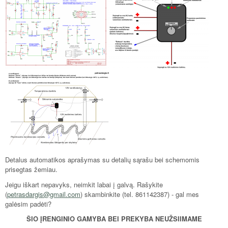
Detalus automatikos aprašymas su detalių sąrašu bei schemomis
prisegtas žemiau.
Jeigu iškart nepavyks, neimkit labai į galvą. Rašykite
(
petrasdargis@gmail.com
) skambinkite (tel. 861142387) - gal mes
galėsim padėti?
ŠIO ĮRENGINIO GAMYBA BEI PREKYBA NEUŽSIIMAME