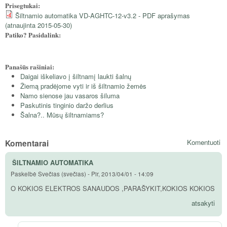
Prisegtukai:
Šiltnamio automatika VD-AGHTC-12-v3.2 - PDF aprašymas
(atnaujinta 2015-05-30)
Patiko? Pasidalink:
Panašūs rašiniai:
Daigai iškeliavo į šiltnamį laukti šalnų
Žiemą pradėjome vyti ir iš šiltnamio žemės
Namo sienose jau vasaros šiluma
Paskutinis tinginio daržo derlius
Šalna?.. Mūsų šiltnamiams?
Komentarai
Komentuoti
ŠILTNAMIO AUTOMATIKA
Paskelbė
Svečias (svečias)
-
Pir, 2013/04/01 - 14:09
O KOKIOS ELEKTROS SANAUDOS ,PARAŠYKIT,KOKIOS KOKIOS
atsakyti