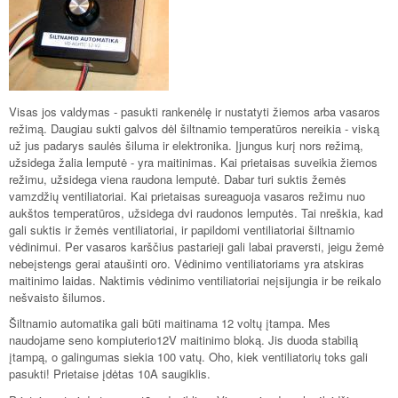
Visas jos valdymas - pasukti rankenėlę ir nustatyti žiemos arba vasaros
režimą. Daugiau sukti galvos dėl šiltnamio temperatūros nereikia - viską
už jus padarys saulės šiluma ir elektronika. Įjungus kurį nors režimą,
užsidega žalia lemputė - yra maitinimas. Kai prietaisas suveikia žiemos
režimu, užsidega viena raudona lemputė. Dabar turi suktis žemės
vamzdžių ventiliatoriai. Kai prietaisas sureaguoja vasaros režimu nuo
aukštos temperatūros, užsidega dvi raudonos lemputės. Tai nreškia, kad
gali suktis ir žemės ventiliatoriai, ir papildomi ventiliatoriai šiltnamio
vėdinimui. Per vasaros karščius pastarieji gali labai praversti, jeigu žemė
nebeįstengs gerai ataušinti oro. Vėdinimo ventiliatoriams yra atskiras
maitinimo laidas. Naktimis vėdinimo ventiliatoriai neįsijungia ir be reikalo
nešvaisto šilumos.
Šiltnamio automatika gali būti maitinama 12 voltų įtampa. Mes
naudojame seno kompiuterio12V maitinimo bloką. Jis duoda stabilią
įtampą, o galingumas siekia 100 vatų. Oho, kiek ventiliatorių toks gali
pasukti! Prietaise įdėtas 10A saugiklis.