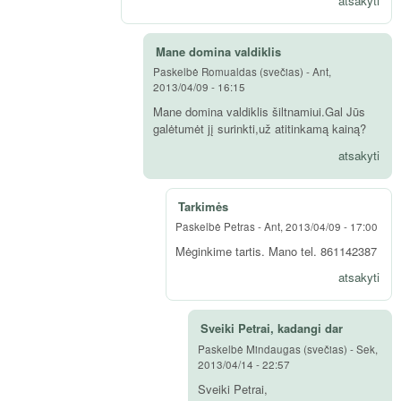
atsakyti
Mane domina valdiklis
Paskelbė
Romualdas (svečias)
-
Ant,
2013/04/09 - 16:15
Mane domina valdiklis šiltnamiui.Gal Jūs
galėtumėt jį surinkti,už atitinkamą kainą?
atsakyti
Tarkimės
Paskelbė
Petras
-
Ant, 2013/04/09 - 17:00
Mėginkime tartis. Mano tel. 861142387
atsakyti
Sveiki Petrai, kadangi dar
Paskelbė
Mindaugas (svečias)
-
Sek,
2013/04/14 - 22:57
Sveiki Petrai,