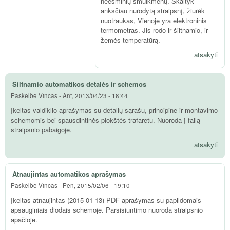
neesminių smulkmenų. Skaityk
anksčiau nurodytą straipsnį, žiūrėk
nuotraukas, Vienoje yra elektroninis
termometras. Jis rodo ir šiltnamio, ir
žemės temperatūrą.
atsakyti
Šiltnamio automatikos detalės ir schemos
Paskelbė
Vincas
-
Ant, 2013/04/23 - 18:44
Įkeltas valdiklio aprašymas su detalių sąrašu, principine ir montavimo
schemomis bei spausdintinės plokštės trafaretu. Nuoroda į failą
straipsnio pabaigoje.
atsakyti
Atnaujintas automatikos aprašymas
Paskelbė
Vincas
-
Pen, 2015/02/06 - 19:10
Įkeltas atnaujintas (2015-01-13) PDF aprašymas su papildomais
apsauginiais diodais schemoje. Parsisiuntimo nuoroda straipsnio
apačioje.