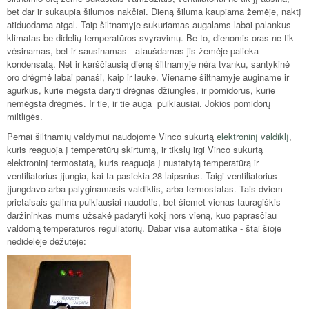
bet dar ir sukaupia šilumos nakčiai. Dieną šiluma kaupiama žemėje, naktį
atiduodama atgal. Taip šiltnamyje sukuriamas augalams labai palankus
klimatas be didelių temperatūros svyravimų. Be to, dienomis oras ne tik
vėsinamas, bet ir sausinamas - ataušdamas jis žemėje palieka
kondensatą. Net ir karščiausią dieną šiltnamyje nėra tvanku, santykinė
oro drėgmė labai panaši, kaip ir lauke. Viename šiltnamyje auginame ir
agurkus, kurie mėgsta daryti drėgnas džiungles, ir pomidorus, kurie
nemėgsta drėgmės. Ir tie, ir tie auga puikiausiai. Jokios pomidorų
miltligės.
Pernai šiltnamių valdymui naudojome Vinco sukurtą
elektroninį valdiklį
,
kuris reaguoja į temperatūrų skirtumą, ir tikslų irgi Vinco sukurtą
elektroninį termostatą, kuris reaguoja į nustatytą temperatūrą ir
ventiliatorius įjungia, kai ta pasiekia 28 laipsnius. Taigi ventiliatorius
įjungdavo arba palyginamasis valdiklis, arba termostatas. Tais dviem
prietaisais galima puikiausiai naudotis, bet šiemet vienas tauragiškis
daržininkas mums užsakė padaryti kokį nors vieną, kuo paprasčiau
valdomą temperatūros reguliatorių. Dabar visa automatika - štai šioje
nedidelėje dėžutėje: