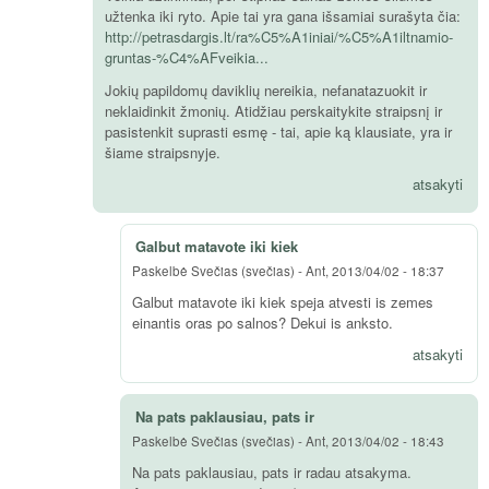
užtenka iki ryto. Apie tai yra gana išsamiai surašyta čia:
http://petrasdargis.lt/ra%C5%A1iniai/%C5%A1iltnamio-
gruntas-%C4%AFveikia...
Jokių papildomų daviklių nereikia, nefanatazuokit ir
neklaidinkit žmonių. Atidžiau perskaitykite straipsnį ir
pasistenkit suprasti esmę - tai, apie ką klausiate, yra ir
šiame straipsnyje.
atsakyti
Galbut matavote iki kiek
Paskelbė
Svečias (svečias)
-
Ant, 2013/04/02 - 18:37
Galbut matavote iki kiek speja atvesti is zemes
einantis oras po salnos? Dekui is anksto.
atsakyti
Na pats paklausiau, pats ir
Paskelbė
Svečias (svečias)
-
Ant, 2013/04/02 - 18:43
Na pats paklausiau, pats ir radau atsakyma.