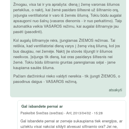
Žmogau, visa tai ir yra aprašyta: dieną į žemę varomas šilumos
perteklius, o naktį, kai žemė pasidaro šiltesnė už šiltnamio orą,
įsijungia ventiliatoriai ir varo iš žemės šilumą. Tokiu būdu augalai
apsaugomi nuo šalnų (vasaros dienomis - ir nuo perkaitimo). Taip
automatika veikia VASAROS režimu, kai augalai šiltnamyje jau
pasėti (pasodinti).
Kol augalų šiltnamyje nėra, įjungiamas ŽIEMOS režimas. Tai
reiškia, kad ventiliatoriai dieną varys į žemę visą šilumą, kol jos
bus daugiau, nei žemėje. Naktį jie stovės išjungti ir šilumos
neeikvos. Įsijungs tik dieną, kai oras pasidarys šiltesnis nei
žemė. Tokiu būdu šiltnamio gruntas parengiamas sėjai - jame
kaupiama saulės šiluma.
Pačiam daržininkui nieko valdyti nereikia - tik įjungti ŽIEMOS, o
pasodinus daigus - VASAROS režimą.
atsakyti
Gal isbandete pernai ar
Paskelbė
Svečias (svečias)
-
Ant, 2013/04/02 - 15:28
Gal isbandete pernai ar zemeje sukaupiama tiek energijos, ar
uztektu visai nakciai sildyti atvesusi siltnamio ora? Jei ne,