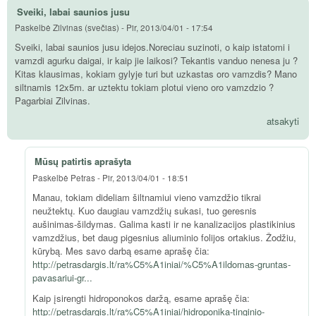
Sveiki, labai saunios jusu
Paskelbė
Zilvinas (svečias)
-
Pir, 2013/04/01 - 17:54
Sveiki, labai saunios jusu idejos.Noreciau suzinoti, o kaip istatomi i
vamzdi agurku daigai, ir kaip jie laikosi? Tekantis vanduo nenesa ju ?
Kitas klausimas, kokiam gylyje turi but uzkastas oro vamzdis? Mano
siltnamis 12x5m. ar uztektu tokiam plotui vieno oro vamzdzio ?
Pagarbiai Zilvinas.
atsakyti
Mūsų patirtis aprašyta
Paskelbė
Petras
-
Pir, 2013/04/01 - 18:51
Manau, tokiam dideliam šiltnamiui vieno vamzdžio tikrai
neužtektų. Kuo daugiau vamzdžių sukasi, tuo geresnis
aušinimas-šildymas. Galima kasti ir ne kanalizacijos plastikinius
vamzdžius, bet daug pigesnius aliuminio folijos ortakius. Žodžiu,
kūrybą. Mes savo darbą esame aprašę čia:
http://petrasdargis.lt/ra%C5%A1iniai/%C5%A1ildomas-gruntas-
pavasariui-gr...
Kaip įsirengti hidroponokos daržą, esame aprašę čia:
http://petrasdargis.lt/ra%C5%A1iniai/hidroponika-tinginio-