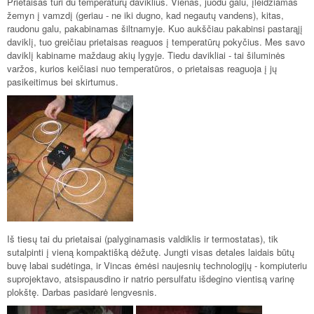
Prietaisas turi du temperatūrų daviklius. Vienas, juodu galu, įleidžiamas
žemyn į vamzdį (geriau - ne iki dugno, kad negautų vandens), kitas,
raudonu galu, pakabinamas šiltnamyje. Kuo aukščiau pakabinsi pastarąjį
daviklį, tuo greičiau prietaisas reaguos į temperatūrų pokyčius. Mes savo
daviklį kabiname maždaug akių lygyje. Tiedu davikliai - tai šiluminės
varžos, kurios keičiasi nuo temperatūros, o prietaisas reaguoja į jų
pasikeitimus bei skirtumus.
Iš tiesų tai du prietaisai (palyginamasis valdiklis ir termostatas), tik
sutalpinti į vieną kompaktišką dėžutę. Jungti visas detales laidais būtų
buvę labai sudėtinga, ir Vincas ėmėsi naujesnių technologijų - kompiuteriu
suprojektavo, atsispausdino ir natrio persulfatu išdegino vientisą varinę
plokštę. Darbas pasidarė lengvesnis.