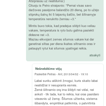
Atsiprasau uz neatiduma:)
Cituoju is Petro straipsnio: "Pernai visas savo
daržoves pasėjome balandžio 20 dieną, po to užėjo
stiprokų šalnų iki 5 laipsnių šalčio, bet šiltnamyje
temperatūra nenukrito žemiau +3."
Mintis buvo tokia, kad pradejus sildyti kuo veliau
vakare, temperatura is ryto butu galima pasiekti
didesne nei +3.
Maziau eikvojant zemes silumos vakare kai dar
ganetinai siltas per diena ikaites siltnamio oras ir
pataupyti rytui kai silumos ypatingai reikia.
atsakyti
Nešnekėkime vėjų
Paskelbė
Petras
-
Ant, 2013/04/02 - 19:10
Labai sunku aiškinti žmogui, kuris skaito labai
neatidžiai ir nesupranta esmės.
Žemė šiltnamio orą ima šildyti nei vėlai, nei
anksti - tik tada, kai to reikia, kai oras pasidaro
vėsesnis už žemę. Šilumos užtenka, sistema
išbandyta, empiriškai patikrinta, o patvirtinta