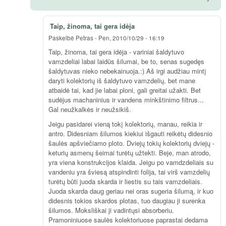
Taip, žinoma, tai gera idėja
Paskelbė
Petras
-
Pen, 2010/10/29 - 16:19
Taip, žinoma, tai gera idėja - variniai šaldytuvo
vamzdeliai labai laidūs šilumai, be to, senas sugedęs
šaldytuvas nieko nebekainuoja.:) Aš irgi audžiau mintį
daryti kolektorių iš šaldytuvo vamzdelių, bet mane
atbaidė tai, kad jie labai ploni, gali greitai užakti. Bet
sudėjus machaninius ir vandens minkštinimo filtrus...
Gal neužkalkės ir neužsikiš.
Jeigu pasidarei vieną tokį kolektorių, manau, reikia ir
antro. Didesniam šilumos kiekiui išgauti reikėtų didesnio
šaulės apšviečiamo ploto. Dviejų tokių kolektorių dviejų -
keturių asmenų šeimai turėtų užtekti. Beje, man atrodo,
yra viena konstrukcijos klaida. Jeigu po vamdzdeliais su
vandeniu yra šviesą atspindinti folija, tai virš vamzdelių
turėtų būti juoda skarda ir liestis su tais vamzdeliais.
Juoda skarda daug geriau nei oras sugeria šilumą, ir kuo
didesnis tokios skardos plotas, tuo daugiau ji surenka
šilumos. Moksliškai ji vadintųsi absorberiu.
Pramoniniuose saulės kolektoriuose paprastai dedama