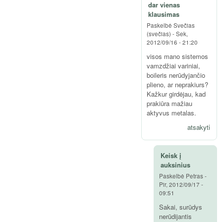
dar vienas
klausimas
Paskelbė
Svečias
(svečias)
-
Sek,
2012/09/16 - 21:20
visos mano sistemos
vamzdžiai variniai,
boileris nerūdyjančio
plieno, ar neprakiurs?
Kažkur girdėjau, kad
prakiūra mažiau
aktyvus metalas.
atsakyti
Keisk į
auksinius
Paskelbė
Petras
-
Pir, 2012/09/17 -
09:51
Sakai, surūdys
nerūdijantis