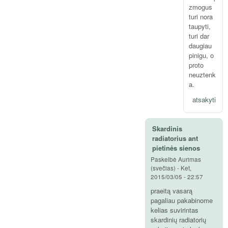
zmogus
turi nora
taupyti,
turi dar
daugiau
pinigu, o
proto
neuztenk
a.
atsakyti
Skardinis
radiatorius ant
pietinės sienos
Paskelbė
Aurimas
(svečias)
-
Ket,
2015/03/05 - 22:57
praeitą vasarą
pagaliau pakabinome
kelias suvirintas
skardinių radiatorių