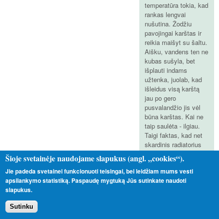
temperatūra tokia, kad
rankas lengvai
nušutina. Žodžiu
pavojingai karštas ir
reikia maišyt su šaltu.
Aišku, vandens ten ne
kubas sušyla, bet
išplauti indams
užtenka, juolab, kad
išleidus visą karštą
jau po gero
pusvalandžio jis vėl
būna karštas. Kai ne
taip saulėta - ilgiau.
Taigi faktas, kad net
skardinis radiatorius
yra labai efektyvus.
Šioje svetainėje naudojame slapukus (angl. „cookies“).
Šią vasarą bandysim
Jie padeda svetainei funkcionuoti teisingai, bei leidžiam mums vesti
prijungti akumuliacinę
apsilankymo statistiką. Paspaudę mygtuką Jūs sutinkate naudoti
talpą kokią.
slapukus.
Planuojam daryti
atvirą su tualeto
Sutinku
bakelio vandens
prisipildymo