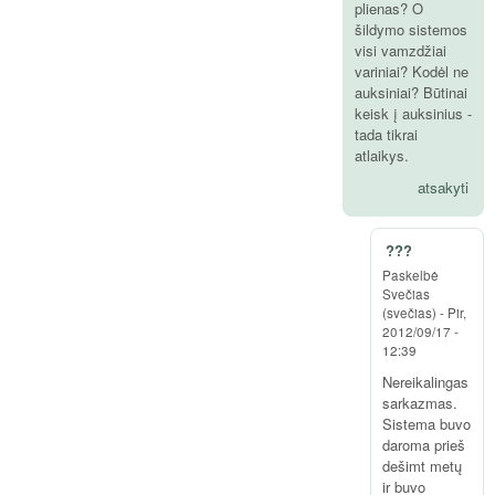
plienas? O
šildymo sistemos
visi vamzdžiai
variniai? Kodėl ne
auksiniai? Būtinai
keisk į auksinius -
tada tikrai
atlaikys.
atsakyti
???
Paskelbė
Svečias
(svečias)
-
Pir,
2012/09/17 -
12:39
Nereikalingas
sarkazmas.
Sistema buvo
daroma prieš
dešimt metų
ir buvo