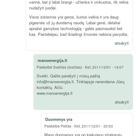
varinė, bet ji labai brangi - užtenka ir cinkuotos, tik reikia
nudažyti juodai.
Visos sistemos yra geros, kurios veikia ir yra daug
pigesnės už jų duodamą naudą. Labai gerai, detaliai
aprašei gamybos technologiją - galės pasinaudoti bet
kas. Pastebėjau, kad išradingi žmonės nebūna pavydūs.
atsakyti
manoenergija.lt
Paskelbė
Svečias (svečias)
-
Ket, 2011/12/01 - 14:07
Sveiki. Galite parašyti į mūsų paštą
info@manoenergija.lt
. Tinklapyje nerandame Jūsų
kontaktų. Ačiū.
www.manoenergija.lt
atsakyti
Duomenys yra
Paskelbė
Petras
-
Ket, 2011/12/01 - 20:53
Mano duomenys yra po kiekvienu straipsniu.