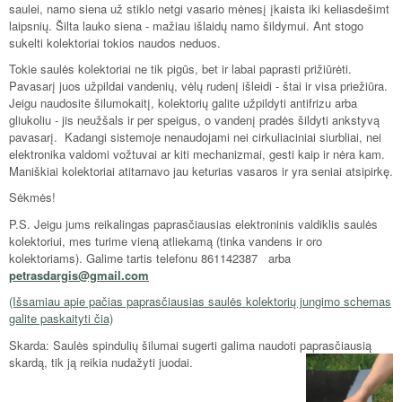
saulei, namo siena už stiklo netgi vasario mėnesį įkaista iki keliasdešimt
laipsnių. Šilta lauko siena - mažiau išlaidų namo šildymui. Ant stogo
sukelti kolektoriai tokios naudos neduos.
Tokie saulės kolektoriai ne tik pigūs, bet ir labai paprasti prižiūrėti.
Pavasarį juos užpildai vandenių, vėlų rudenį išleidi - štai ir visa priežiūra.
Jeigu naudosite šilumokaitį, kolektorių galite užpildyti antifrizu arba
gliukoliu - jis neužšals ir per speigus, o vandenį pradės šildyti ankstyvą
pavasarį. Kadangi sistemoje nenaudojami nei cirkuliaciniai siurbliai, nei
elektronika valdomi vožtuvai ar kiti mechanizmai, gesti kaip ir nėra kam.
Maniškiai kolektoriai atitarnavo jau keturias vasaros ir yra seniai atsipirkę.
Sėkmės!
P.S. Jeigu jums reikalingas paprasčiausias elektroninis valdiklis saulės
kolektoriui, mes turime vieną atliekamą (tinka vandens ir oro
kolektoriams). Galime tartis telefonu 861142387 arba
petrasdargis@gmail.com
(Išsamiau apie pačias paprasčiausias saulės kolektorių jungimo schemas
galite paskaityti čia)
Skarda: Saulės spindulių šilumai sugerti galima naudoti paprasči
ausią
skardą, tik ją reikia nudažyti juodai.