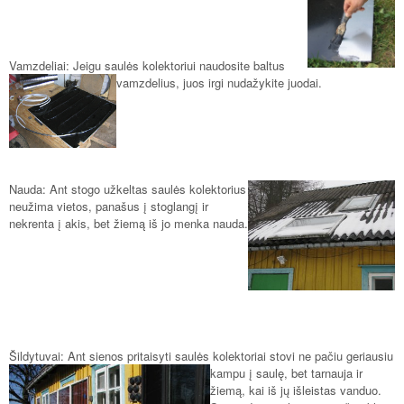
Vamzdeliai: Jeigu saulės kolektoriui naudosit
e baltus
vamzdelius, juos irgi nudažykite juodai.
Nauda: Ant stogo užkeltas saulės
kolektorius
neužima vietos, panašus į stoglangį ir
nekrenta į akis, bet žiemą iš jo menka nauda.
Šildytuvai: Ant sienos pritaisyti saulės kolektoriai stovi ne pačiu geriausiu
kampu
į saulę, bet tarnauja ir
žiemą, kai iš jų išleistas vanduo.