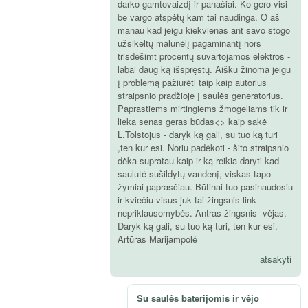
darko gamtovaizdį ir panašiai. Ko gero visi
be vargo atspėtų kam tai naudinga. O aš
manau kad jeigu kiekvienas ant savo stogo
užsikeltų malūnėlį pagaminantį nors
trisdešimt procentų suvartojamos elektros -
labai daug ką išspręstų. Aišku žinoma jeigu
į problemą pažiūrėti taip kaip autorius
straipsnio pradžioje į saulės generatorius.
Paprastiems mirtingiems žmogeliams tik ir
lieka senas geras būdas<> kaip sakė
L.Tolstojus - daryk ką gali, su tuo ką turi
,ten kur esi. Noriu padėkoti - šito straipsnio
dėka supratau kaip ir ką reikia daryti kad
saulutė sušildytų vandenį, viskas tapo
žymiai paprasčiau. Būtinai tuo pasinaudosiu
ir kviečiu visus juk tai žingsnis link
nepriklausomybės. Antras žingsnis -vėjas.
Daryk ką gali, su tuo ką turi, ten kur esi.
Artūras Marijampolė
atsakyti
Su saulės baterijomis ir vėjo