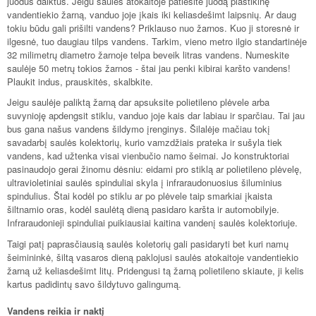
juodus daiktus. Jeigu saulės atokaitoje patiesite juodą plastikinę
vandentiekio žarną, vanduo joje įkais iki keliasdešimt laipsnių. Ar daug
tokiu būdu gali prišilti vandens? Priklauso nuo žarnos. Kuo ji storesnė ir
ilgesnė, tuo daugiau tilps vandens. Tarkim, vieno metro ilgio standartinėje
32 milimetrų diametro žarnoje telpa beveik litras vandens. Numeskite
saulėje 50 metrų tokios žarnos - štai jau penki kibirai karšto vandens!
Plaukit indus, prauskitės, skalbkite.
Jeigu saulėje paliktą žarną dar apsuksite polietileno plėvele arba
suvynioję apdengsit stiklu, vanduo joje kais dar labiau ir sparčiau. Tai jau
bus gana našus vandens šildymo įrenginys. Šilalėje mačiau tokį
savadarbį saulės kolektorių, kurio vamzdžiais prateka ir sušyla tiek
vandens, kad užtenka visai vienbučio namo šeimai. Jo konstruktoriai
pasinaudojo gerai žinomu dėsniu: eidami pro stiklą ar polietileno plėvelę,
ultravioletiniai saulės spinduliai skyla į infraraudonuosius šiluminius
spindulius. Štai kodėl po stiklu ar po plėvele taip smarkiai įkaista
šiltnamio oras, kodėl saulėtą dieną pasidaro karšta ir automobilyje.
Infraraudonieji spinduliai puikiausiai kaitina vandenį saulės kolektoriuje.
Taigi patį paprasčiausią saulės koletorių gali pasidaryti bet kuri namų
šeimininkė, šiltą vasaros dieną paklojusi saulės atokaitoje vandentiekio
žarną už keliasdešimt litų. Pridengusi tą žarną polietileno skiaute, ji kelis
kartus padidintų savo šildytuvo galingumą.
Vandens reikia ir naktį