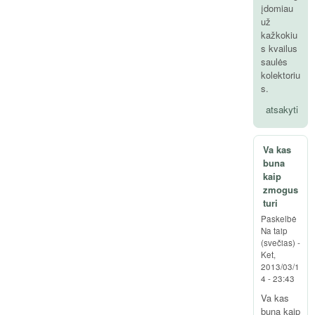
įdomiau
už
kažkokiu
s kvailus
saulės
kolektoriu
s.
atsakyti
Va kas
buna
kaip
zmogus
turi
Paskelbė
Na taip
(svečias)
-
Ket,
2013/03/1
4 - 23:43
Va kas
buna kaip