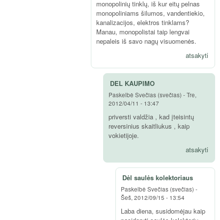
monopolinių tinklų, iš kur eitų pelnas
monopoliniams šilumos, vandentiekio,
kanalizacijos, elektros tinklams?
Manau, monopolistai taip lengvai
nepaleis iš savo nagų visuomenės.
atsakyti
DEL KAUPIMO
Paskelbė
Svečias (svečias)
-
Tre,
2012/04/11 - 13:47
priversti valdžia , kad įteisintų
reversinius skaitliukus , kaip
vokietijoje.
atsakyti
Dėl saulės kolektoriaus
Paskelbė
Svečias (svečias)
-
Šeš, 2012/09/15 - 13:54
Laba diena, susidomėjau kaip