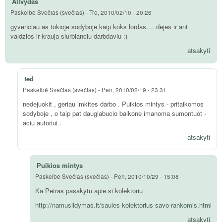
Allvydas
Paskelbė
Svečias (svečias)
-
Tre, 2010/02/10 - 20:26
gyvenciau as tokioje sodyboje kaip koks lordas.... dejes ir ant
valdzios ir krauja siurbianciu darbdaviu :)
atsakyti
ted
Paskelbė
Svečias (svečias)
-
Pen, 2010/02/19 - 23:31
nedejuokit , geriau imkites darbo . Puikios mintys - pritaikomos
sodyboje , o taip pat daugiabucio balkone imanoma sumontuot -
aciu autoriui .
atsakyti
Puikios mintys
Paskelbė
Svečias (svečias)
-
Pen, 2010/10/29 - 15:08
Ka Petras pasakytu apie si kolektoriu
http://namusildymas.lt/saules-kolektorius-savo-rankomis.html
atsakyti