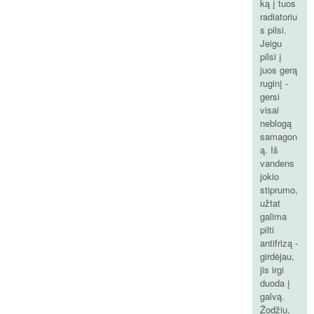
ką į tuos
radiatoriu
s pilsi.
Jeigu
pilsi į
juos gerą
ruginį -
gersi
visai
neblogą
samagon
ą. Iš
vandens
jokio
stiprumo,
užtat
galima
pilti
antifrizą -
girdėjau,
jis irgi
duoda į
galvą.
Žodžiu,