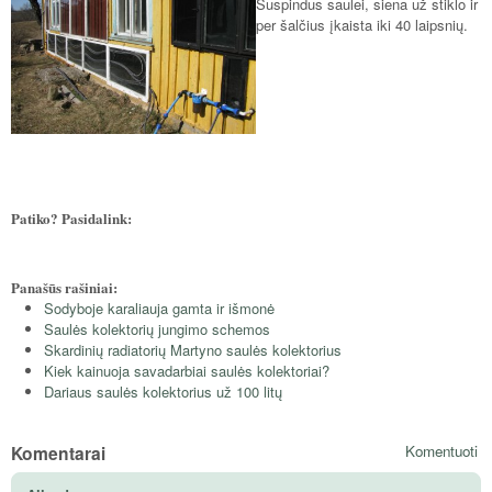
Suspindus saulei, siena už stiklo ir
per šalčius įkaista iki 40 laipsnių.
Patiko? Pasidalink:
Panašūs rašiniai:
Sodyboje karaliauja gamta ir išmonė
Saulės kolektorių jungimo schemos
Skardinių radiatorių Martyno saulės kolektorius
Kiek kainuoja savadarbiai saulės kolektoriai?
Dariaus saulės kolektorius už 100 litų
Komentarai
Komentuoti