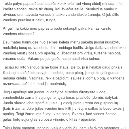
Tokie patys paprasčiausi saulės kolektoriai turi vieną didelį minusą - jie
karštą vandenį tiekia tik dieną, kol šviečia saulė. Nusileidus saulei ir
atvėsus orui, atvėsta vanduo ir lauko vandentiekio žarnoje. O juk šilto
vandens prireikia ir naktį, ir rytą…
Ar galima kokiu nors paprastu būdu sukaupti pakankamas karšto
vandens atsargas?
Esu matęs kaimuose nuo žemės keletą metrų pakeltų juodai nudažytų
metalinių bosų su vandeniu. Tai - nebloga išeitis. Jeigu šaltą vandentiekio
vandenį leisit į bosą pro apačią, o išbėginsit pro viršų, turėsite neblogą
vasaros dušą. Vakare po juo galės nusiprausti visa šeima.
Tačiau iki ryto vanduo tame bose atauš. Be to, jo ir nelabai daug prikais.
Kadangi saulė šildo palyginti nedidelį boso plotą, įrenginio galingumas
nebūna didelis. Vadinasi, reikia padidinti saulės šildomą plotą, o vandens
rezervuarą apšiltinti, kad jis neatvėstų.
Jeigu apačioje ant juodai nudažytos skardos išraitysite juodą
vandentiekio žarną ir sujungsite ją su bosu, prasidės įdomūs dalykai.
Juoda skarda labai sparčiai įkais - į didelį plotą krenta daug spindulių.
Įkais ir žarna. Joje įšilęs vanduo ims kilti į viršų, o šaltas iš boso tekės į
apačią. Taigi žarna ims šildyti visą bosą. Svarbu, kad vienas žarnos
galas būtų sujungtas su bosu viršuje, o kitas - apačioje.
Tokiu labai paprastu principu veikia vienbučių namų šildymo sistemos. Jų