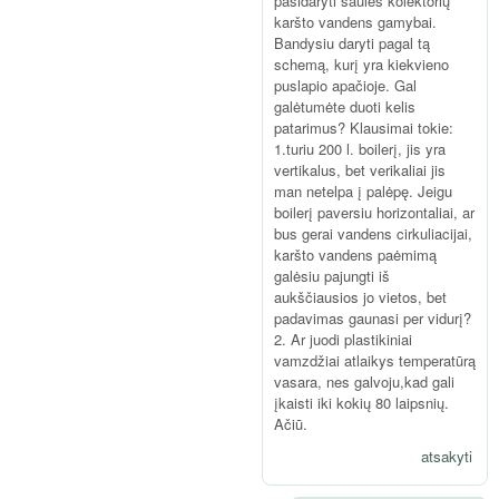
pasidaryti saulės kolektorių
karšto vandens gamybai.
Bandysiu daryti pagal tą
schemą, kurį yra kiekvieno
puslapio apačioje. Gal
galėtumėte duoti kelis
patarimus? Klausimai tokie:
1.turiu 200 l. boilerį, jis yra
vertikalus, bet verikaliai jis
man netelpa į palėpę. Jeigu
boilerį paversiu horizontaliai, ar
bus gerai vandens cirkuliacijai,
karšto vandens paėmimą
galėsiu pajungti iš
aukščiausios jo vietos, bet
padavimas gaunasi per vidurį?
2. Ar juodi plastikiniai
vamzdžiai atlaikys temperatūrą
vasara, nes galvoju,kad gali
įkaisti iki kokių 80 laipsnių.
Ačiū.
atsakyti