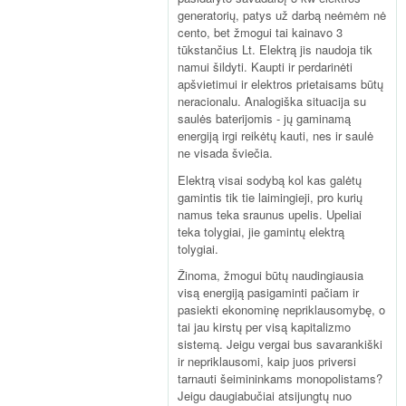
generatorių, patys už darbą neėmėm nė
cento, bet žmogui tai kainavo 3
tūkstančius Lt. Elektrą jis naudoja tik
namui šildyti. Kaupti ir perdarinėti
apšvietimui ir elektros prietaisams būtų
neracionalu. Analogiška situacija su
saulės baterijomis - jų gaminamą
energiją irgi reikėtų kauti, nes ir saulė
ne visada šviečia.
Elektrą visai sodybą kol kas galėtų
gamintis tik tie laimingieji, pro kurių
namus teka sraunus upelis. Upeliai
teka tolygiai, jie gamintų elektrą
tolygiai.
Žinoma, žmogui būtų naudingiausia
visą energiją pasigaminti pačiam ir
pasiekti ekonominę nepriklausomybę, o
tai jau kirstų per visą kapitalizmo
sistemą. Jeigu vergai bus savarankiški
ir nepriklausomi, kaip juos priversi
tarnauti šeimininkams monopolistams?
Jeigu daugiabučiai atsijungtų nuo