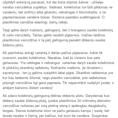
užpildyti ankstyvą pavasarį, kol dar būna stiprios šalnos - užšalęs
vanduo vamzdelius suplėšys. Vadinasi, kolektorius turi būti pildomas ne
vandeniu, bet antfrizu arba gliukoliu, reikalingas ir šilumokaitis, o ne
paprasčiausias vandens bosas. Sistama pasidaro sudėtingesnė. O
plastikiniai vamdžiai elastingi, šalnų nebijo.
Taigi galite daryti mažesnį, galingesnį, bet ir brangesnį saulės kolektorių
iš vario vamzdelių. Tačiau galite naudoti pigesnius, mažiau laidžius
plastikinius vamzdžius ir tą patį galingumą pasiekti didesniu saulės
šildomu plotu.
Aš pasirinkau antrąjį variantą ir dariau pačius pigiausius, kokie tik
įmanomi, saulės kolektorius. Nesakau, kad jis visiems bus pats
geriausias. Yra neblogas ir nebrangus variantas daryti saulės kolektorius
iš plokščių skardinių radiatorių. Keičiantis madoms, jie išmetami į
sąvartynus - ten jų galima nusipirkti labai pigiai. Skardinis radiatorius yra
kur kas laidesnis šilumai, negu plastiko vamzdeliai, prie radiatoriaus
prijungti vamzdžius irgi gana paprasta. Tik nepamirškit nudažyti juodai, o
artėjant šalnoms išleisti vandenį!
Aš sdavo kolektorių galingumą didinau didesniu plotu. Darydamas kuo
didesnį saulės šildomą plotą, juodus plastikinius 20 milimetrų diametro
vamzdžius nutiesiau per visą pietinę sieną ir apdengiau daugiabučių
langais. Sienos kolektoriai stovi ne pačiu geriausiu kampu į saulę, bet
duoda naudos ir žiemą, per šalčius, kai stovi be vandens. Suspindus