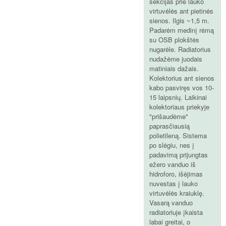
sekcijas prie lauko
virtuvėlės ant pietinės
sienos. Ilgis ~1,5 m.
Padarėm medinį rėmą
su OSB plokštės
nugarėle. Radiatorius
nudažėme juodais
matiniais dažais.
Kolektorius ant sienos
kabo pasviręs vos 10-
15 laipsnių. Laikinai
kolektoriaus priekyje
"prišaudėme"
paprasčiausią
polietileną. Sistema
po slėgiu, nes į
padavimą prijungtas
ežero vanduo iš
hidroforo, išėjimas
nuvestas į lauko
virtuvėlės kraiuklę.
Vasarą vanduo
radiatoriuje įkaista
labai greitai, o