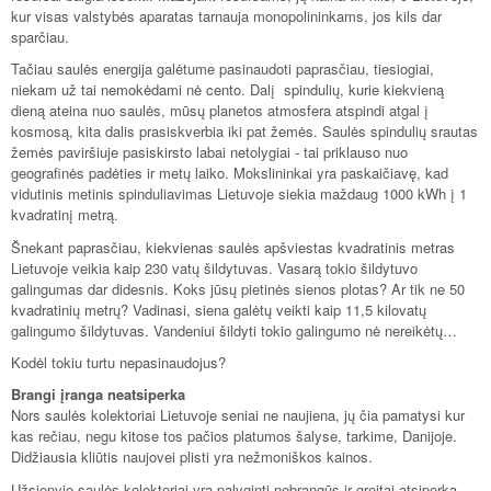
kur visas valstybės aparatas tarnauja monopolininkams, jos kils dar
sparčiau.
Tačiau saulės energija galėtume pasinaudoti paprasčiau, tiesiogiai,
niekam už tai nemokėdami nė cento. Dalį spindulių, kurie kiekvieną
dieną ateina nuo saulės, mūsų planetos atmosfera atspindi atgal į
kosmosą, kita dalis prasiskverbia iki pat žemės. Saulės spindulių srautas
žemės paviršiuje pasiskirsto labai netolygiai - tai priklauso nuo
geografinės padėties ir metų laiko. Mokslininkai yra paskaičiavę, kad
vidutinis metinis spinduliavimas Lietuvoje siekia maždaug 1000 kWh į 1
kvadratinį metrą.
Šnekant paprasčiau, kiekvienas saulės apšviestas kvadratinis metras
Lietuvoje veikia kaip 230 vatų šildytuvas. Vasarą tokio šildytuvo
galingumas dar didesnis. Koks jūsų pietinės sienos plotas? Ar tik ne 50
kvadratinių metrų? Vadinasi, siena galėtų veikti kaip 11,5 kilovatų
galingumo šildytuvas. Vandeniui šildyti tokio galingumo nė nereikėtų…
Kodėl tokiu turtu nepasinaudojus?
Brangi įranga neatsiperka
Nors saulės kolektoriai Lietuvoje seniai ne naujiena, jų čia pamatysi kur
kas rečiau, negu kitose tos pačios platumos šalyse, tarkime, Danijoje.
Didžiausia kliūtis naujovei plisti yra nežmoniškos kainos.
Užsienyje saulės kolektoriai yra palyginti nebrangūs ir greitai atsiperka,