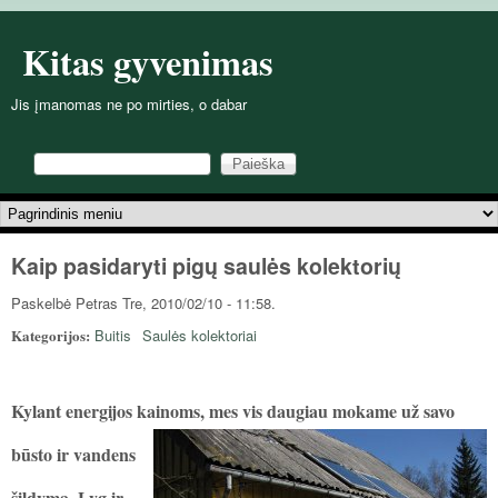
Pereiti į pagrindinį turinį
Kitas gyvenimas
Jis įmanomas ne po mirties, o dabar
Paieška
Paieškos forma
Pagrindinis meniu
Kaip pasidaryti pigų saulės kolektorių
Paskelbė
Petras
Tre, 2010/02/10 - 11:58.
Kategorijos:
Buitis
Saulės kolektoriai
Kylant energijos kainoms, mes
vis daugiau mokame už savo
būsto ir vandens
šildymą. Lyg ir