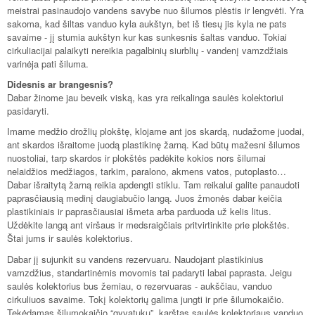
meistrai pasinaudojo vandens savybe nuo šilumos plėstis ir lengvėti. Yra
sakoma, kad šiltas vanduo kyla aukštyn, bet iš tiesų jis kyla ne pats
savaime - jį stumia aukštyn kur kas sunkesnis šaltas vanduo. Tokiai
cirkuliacijai palaikyti nereikia pagalbinių siurblių - vandenį vamzdžiais
varinėja pati šiluma.
Didesnis ar brangesnis?
Dabar žinome jau beveik viską, kas yra reikalinga saulės kolektoriui
pasidaryti.
Imame medžio drožlių plokštę, klojame ant jos skardą, nudažome juodai,
ant skardos išraitome juodą plastikinę žarną. Kad būtų mažesni šilumos
nuostoliai, tarp skardos ir plokštės padėkite kokios nors šilumai
nelaidžios medžiagos, tarkim, paralono, akmens vatos, putoplasto…
Dabar išraitytą žarną reikia apdengti stiklu. Tam reikalui galite panaudoti
paprasčiausią medinį daugiabučio langą. Juos žmonės dabar keičia
plastikiniais ir paprasčiausiai išmeta arba parduoda už kelis litus.
Uždėkite langą ant viršaus ir medsraigčiais pritvirtinkite prie plokštės.
Štai jums ir saulės kolektorius.
Dabar jį sujunkit su vandens rezervuaru. Naudojant plastikinius
vamzdžius, standartinėmis movomis tai padaryti labai paprasta. Jeigu
saulės kolektorius bus žemiau, o rezervuaras - aukščiau, vanduo
cirkuliuos savaime. Tokį kolektorių galima jungti ir prie šilumokaičio.
Tekėdamas šilumokaičio “gyvatuku”, karštas saulės kolektoriaus vanduo