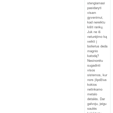
stengiamasi
pasidaryti
visam
gyvenimui,
kad nereiktu
kišti rankų.
Juk ne iš
neturėjimo ką
veikti į
boilerius deda
magnio
katodą?
Nesinorėtu
sugadinti
visos
sistemos, kur
nors įlipdžius
kokios
netinkamo
metalo
detalės. Dar
galvoju, jeigu
saulės