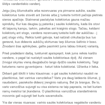
šildys vandentiekio vandenį.
Jeigu jūsų šilumokaitis arba rezervuaras yra pirmame aukšte, saulės
kolektorius turės stovėti ant žemės arba jį turėsite tvirtinti pačioje pietinės
sienos apačioje. Statmenai pastatytas kolektorius gauna mažiau
spindulių. Kur kas daugiau jų patenka į saulės kolektorių, kada šis stovi
45 laipsnių kampu, tarkim, pakeltas ant kraiginio stogo. Tačiau, keldami
kolektorių ant stogo, vandens rezervuarą turėsite kelti dar aukščiau - į
patį stogo viršų. Reikia turėti galvoje, kad natūrali cirkuliacija bus tuo
geresnė, kuo didesnis aukščių skirtumas tarp šilumos šaltinio ir boso.
Žinodami šias aplinkybes, galite pasirinkti jums labiau tinkantį variantą.
Prieš pradėdami darbą, turėtumėt apsispręsti, kiek jums reikės karšto
vandens, o pagal tai nustatyti saulės kolektoriaus dydį. Aš vienam
žmogui skyriau vieną daugiabučio lango dydžio saulės kolektorių. Taigi
keturiems namo gyventojams - keturi tokie kolektoriai. Užtenka ir lieka.
Dirbant gali iškilti ir toks klausimas: o gal saulės kolektoriui naudoti ne
plastikinius, bet varinius vamzdelius? Varis yra daug laidesnis šilumai, jį
naudodami, pasieksite didesnį įrenginio našumą. Bet jis brangus. Be to,
vario vamzdžius sujungti su visa sistema ne taip paprasta, ne bet kuriam
namų meistrui tai įkandama. O plastikinius vamzdžius standartinėmis
movomis gali sujungti bet kuris savamokslis.
Yra dar vienas niuansas: varinio saulės kolektoriaus negalėsite vandeniu