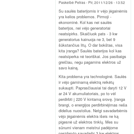
Paskelbė
Petras
-
Pir, 2011/12/26 - 13:52
Su saulės baterijomis ir vėjo jėgainėmis
yra kelios problemos. Pirmoji -
ekonominė. Kol kas nei saulės
baterijos, nei vėjo generatoriai
neatsipirks. Skaičiuok pats - 3 kw
generatorius kainuoja ne 3, bet 9
šūkstančius litų. O dar bokštas, visa
kita įranga? Saulės baterijos kol kas
neatsiperka nė teoriškai. Jos pasibaigs
greičiau, negu pagamins elektros už
savo kainą.
Kita problema yra technologinė. Saulės
ir vėjo gaminamą elektrą reikėtų
sukaupti. Paprasčiausiai tai daryti 12 V
ar 24 V akumuliatoriais, po to vėl
perdirbti į 220 V kintamą srovę. Įranga
brangi, o energijos perdirbinėjimas neša
didelius nuostolius. Netgi savadarbėmis
vėjo jėgainėmis elektra išeis ne ką
pigesnė už elektros tinklų. Mes su
sūnumi vienam meistrui padėjome
pasidaryto savadarbį 3 kw elektros