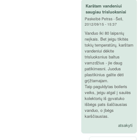
Karštam vandeniui
saugiau trisluoksniai
Paskelbė
Petras
-
Šeš,
2012/09/15 - 15:37
Vanduo iki 80 laipsnių
neįkais. Bet jeigu tikitės
tokių temperatūrų, karštam
vandeniui dėkite
trisluoksnius baltus
vamzdžius - jie daug
patikimesni. Juodus
plastikinius galite dėti
grįžtamajam.
Taip paguldytas boileris
veiks, jeigu atgal į saulės
kolektorių iš gyvatuko
išbėgs pats šalčiausias
vanduo, o įbėgs
karščiausias.
atsakyti