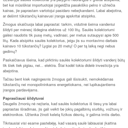
bet kai mūsiškiai importuotojai įsigeidžia pasakiško pelno ir užriečia
kainas, jie paprastam vartotojui pasidaro nebeįkandami. Labai abejotina,
ar dešimt tūkstančių kainavusi įranga apskritai atsipirks.
Žmogus skaičiuoja labai paprastai: tarkim, vidutinė šeima vandeniui
šildyti per mėnesį išdegina elektros už 100 litų. Saulės kolektoriumi
galėsi naudotis tik pusę metų, vadinasi, per metus sutaupysi apie 500
litų. Kada atsipirks saulės kolektorius, jeigu jis su montavimo darbais
kainavo 10 tūkstančių? Lygiai po 20 metų! O per tą laiką negi nebus
gedimų?
Paskaičiavus išeina, kad pirktiniu saulės kolektoriumi šildyti vandenį būtų
tik šiek tiek pigiau, nei... elektra. Štai kodėl tokia didelė investicija yra
abejotina.
Tačiau bent kiek nagingesnis žmogus gali išsisukti, nemokėdamas
tūkstančių nei monopolininkams energetiokams, nei lupikaujantiems
įrangos pardavėjams.
Paprasčiausi šildytuvai
Daugelis žmonių nė neįtaria, kad saulės kolektorius iš tiesų yra labai
paprastas išradimas, jis gali veikti be jokių pagalbinių siurblių, vožtuvų ir
elektronikos. Užtenka žinoti keletą fizikos dėsnių, ir galima imtis darbo.
Tikriausiai visi esame pastebėję, kad vasarą saulė labiausiai įkaitina