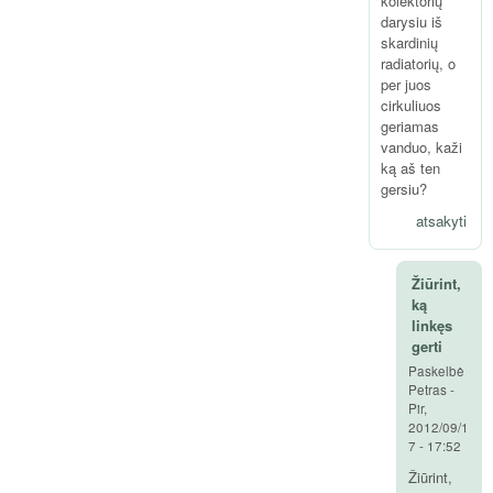
kolektorių
darysiu iš
skardinių
radiatorių, o
per juos
cirkuliuos
geriamas
vanduo, kaži
ką aš ten
gersiu?
atsakyti
Žiūrint,
ką
linkęs
gerti
Paskelbė
Petras
-
Pir,
2012/09/1
7 - 17:52
Žiūrint,