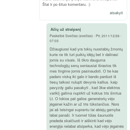
Štai ir po šituo komentaru. :)
atsakyti
Ačių už straipsnį
Paskelbė
Svečias (svečias)
-
Pir, 2011/12/26 -
07:03
Džiaugiuosi kad yra tokių nuostabių žmonių
kurie ne tik turi puikių idėjų bet ir dalinasi
jomis su visais. Iš tikro dauguma
technologijų senų seniausiai išrastos tik
mes tingime jomis pasinaudoti. O tie kas
padaro viską iki galo ir bando parduot iš
tiesų taikosi nulupti devynis kailius. kaip
pavyzdy galiu pasakyti , kad 3kw elektros
variklį galima nupirkti už kokius tris šimtus
Lt. O tokios pat galios generatorių vėjo
jėgainei kažin ar už tris tūkstančius. Nors
jai aš teisingai suprantu tai abiejų gamyba
labai panaši. Ir tuomet tūlas šaunuolis
pradeda skaičiuoti ir aiškinti kad vėjo
energija nelabai atsiperka, kad vėjo jėgainės