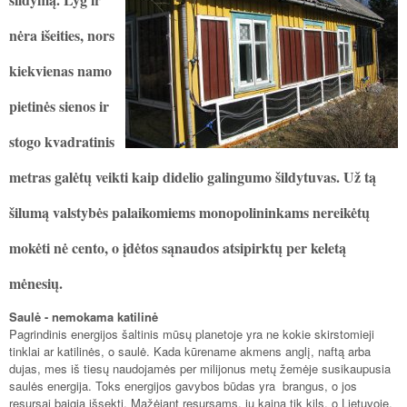
nėra išeities, nors
kiekvienas namo
pietinės sienos ir
stogo kvadratinis
metras galėtų veikti kaip didelio galingumo šildytuvas. Už tą
šilumą valstybės palaikomiems monopolininkams nereikėtų
mokėti nė cento, o įdėtos sąnaudos atsipirktų per keletą
mėnesių.
Saulė - nemokama katilinė
Pagrindinis energijos šaltinis mūsų planetoje yra ne kokie skirstomieji
tinklai ar katilinės, o saulė. Kada kūrename akmens anglį, naftą arba
dujas, mes iš tiesų naudojamės per milijonus metų žemėje susikaupusia
saulės energija. Toks energijos gavybos būdas yra brangus, o jos
resursai baigia išsekti. Mažėjant resursams, jų kaina tik kils, o Lietuvoje,