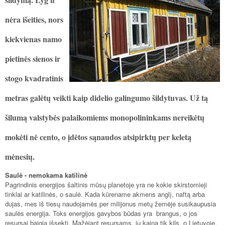
nėra išeities, nors
kiekvienas namo
pietinės sienos ir
stogo kvadratinis
metras galėtų veikti kaip didelio galingumo šildytuvas. Už tą
šilumą valstybės palaikomiems monopolininkams nereikėtų
mokėti nė cento, o įdėtos sąnaudos atsipirktų per keletą
mėnesių.
Saulė - nemokama katilinė
Pagrindinis energijos šaltinis mūsų planetoje yra ne kokie skirstomieji
tinklai ar katilinės, o saulė. Kada kūrename akmens anglį, naftą arba
dujas, mes iš tiesų naudojamės per milijonus metų žemėje susikaupusia
saulės energija. Toks energijos gavybos būdas yra brangus, o jos
resursai baigia išsekti. Mažėjant resursams, jų kaina tik kils, o Lietuvoje,