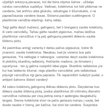
užpildyti ankstyvą pavasarį, kol dar būna stiprios šalnos - užšalęs
vanduo vamzdelius suplėšys. Vadinasi, kolektorius turi būti pildomas ne
vandeniu, bet antfrizu arba gliukoliu, reikalingas ir šilumokaitis, o ne
paprasčiausias vandens bosas. Sistama pasidaro sudėtingesnė. O
plastikiniai vamdžiai elastingi, šalnų nebijo.
Taigi galite daryti mažesnį, galingesnį, bet ir brangesnį saulės kolektorių
iš vario vamzdelių. Tačiau galite naudoti pigesnius, mažiau laidžius
plastikinius vamzdžius ir tą patį galingumą pasiekti didesniu saulės
šildomu plotu.
Aš pasirinkau antrąjį variantą ir dariau pačius pigiausius, kokie tik
įmanomi, saulės kolektorius. Nesakau, kad jis visiems bus pats
geriausias. Yra neblogas ir nebrangus variantas daryti saulės kolektorius
iš plokščių skardinių radiatorių. Keičiantis madoms, jie išmetami į
sąvartynus - ten jų galima nusipirkti labai pigiai. Skardinis radiatorius yra
kur kas laidesnis šilumai, negu plastiko vamzdeliai, prie radiatoriaus
prijungti vamzdžius irgi gana paprasta. Tik nepamirškit nudažyti juodai, o
artėjant šalnoms išleisti vandenį!
Aš sdavo kolektorių galingumą didinau didesniu plotu. Darydamas kuo
didesnį saulės šildomą plotą, juodus plastikinius 20 milimetrų diametro
vamzdžius nutiesiau per visą pietinę sieną ir apdengiau daugiabučių
langais. Sienos kolektoriai stovi ne pačiu geriausiu kampu į saulę, bet
duoda naudos ir žiemą, per šalčius, kai stovi be vandens. Suspindus