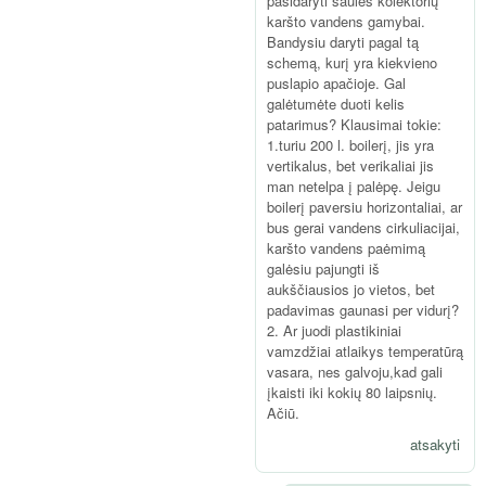
pasidaryti saulės kolektorių
karšto vandens gamybai.
Bandysiu daryti pagal tą
schemą, kurį yra kiekvieno
puslapio apačioje. Gal
galėtumėte duoti kelis
patarimus? Klausimai tokie:
1.turiu 200 l. boilerį, jis yra
vertikalus, bet verikaliai jis
man netelpa į palėpę. Jeigu
boilerį paversiu horizontaliai, ar
bus gerai vandens cirkuliacijai,
karšto vandens paėmimą
galėsiu pajungti iš
aukščiausios jo vietos, bet
padavimas gaunasi per vidurį?
2. Ar juodi plastikiniai
vamzdžiai atlaikys temperatūrą
vasara, nes galvoju,kad gali
įkaisti iki kokių 80 laipsnių.
Ačiū.
atsakyti