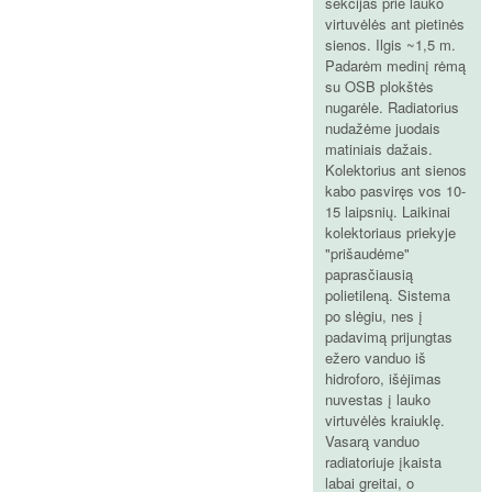
sekcijas prie lauko
virtuvėlės ant pietinės
sienos. Ilgis ~1,5 m.
Padarėm medinį rėmą
su OSB plokštės
nugarėle. Radiatorius
nudažėme juodais
matiniais dažais.
Kolektorius ant sienos
kabo pasviręs vos 10-
15 laipsnių. Laikinai
kolektoriaus priekyje
"prišaudėme"
paprasčiausią
polietileną. Sistema
po slėgiu, nes į
padavimą prijungtas
ežero vanduo iš
hidroforo, išėjimas
nuvestas į lauko
virtuvėlės kraiuklę.
Vasarą vanduo
radiatoriuje įkaista
labai greitai, o