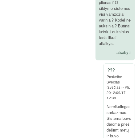
plienas? O
šildymo sistemos
visi vamzdžiai
variniai? Kodėl ne
auksiniai? Būtinai
keisk į auksinius -
tada tikrai
atlaikys.
atsakyti
???
Paskelbė
Svečias
(svečias)
-
Pir,
2012/09/17 -
12:39
Nereikalingas
sarkazmas.
Sistema buvo
daroma prieš
dešimt metų
ir buvo