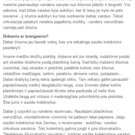
meistrai pasinaudojo vandens savybe nuo šilumos plėstis ir lengvėti. Yra
sakoma, kad šiltas vanduo kyla aukštyn, bet iš tiesų jis kyla ne pats
savaime - jį stumia aukštyn kur kas sunkesnis šaltas vanduo. Tokiai
cirkuliacijai palaikyti nereikia pagalbinių siurblių - vandenį vamzdžiais
varinėja pati šiluma.
Didesnis ar brangesnis?
Dabar žinome jau beveik viską, kas yra reikalinga saulės kolektoriui
pasidaryti.
Imame medžio drožlių plokštę, klojame ant jos skardą, nudažome juodai,
ant skardos išraitome juodą plastikinę žarną. Kad būtų mažesni šilumos
nuostoliai, tarp skardos ir plokštės padėkite kokios nors šilumai
nelaidžios medžiagos, tarkim, paralono, akmens vatos, putoplasto…
Dabar išraitytą žarną reikia apdengti stiklu. Tam reikalui galite panaudoti
paprasčiausią medinį daugiabučio langą. Juos žmonės dabar keičia
plastikiniais ir paprasčiausiai išmeta arba parduoda už kelis litus.
Uždėkite langą ant viršaus ir medsraigčiais pritvirtinkite prie plokštės.
Štai jums ir saulės kolektorius.
Dabar jį sujunkit su vandens rezervuaru. Naudojant plastikinius
vamzdžius, standartinėmis movomis tai padaryti labai paprasta. Jeigu
saulės kolektorius bus žemiau, o rezervuaras - aukščiau, vanduo
cirkuliuos savaime. Tokį kolektorių galima jungti ir prie šilumokaičio.
Tekėdamas šilumokaičio “gyvatuku”, karštas saulės kolektoriaus vanduo