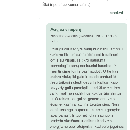
Štai ir po šituo komentaru. :)
atsakyti
Ačių už straipsnį
Paskelbė
Svečias (svečias)
-
Pir, 2011/12/26 -
07:03
Džiaugiuosi kad yra tokių nuostabių žmonių
kurie ne tik turi puikių idėjų bet ir dalinasi
jomis su visais. Iš tikro dauguma
technologijų senų seniausiai išrastos tik
mes tingime jomis pasinaudoti. O tie kas
padaro viską iki galo ir bando parduot iš
tiesų taikosi nulupti devynis kailius. kaip
pavyzdy galiu pasakyti , kad 3kw elektros
variklį galima nupirkti už kokius tris šimtus
Lt. O tokios pat galios generatorių vėjo
jėgainei kažin ar už tris tūkstančius. Nors
jai aš teisingai suprantu tai abiejų gamyba
labai panaši. Ir tuomet tūlas šaunuolis
pradeda skaičiuoti ir aiškinti kad vėjo
energija nelabai atsiperka, kad vėjo jėgainės