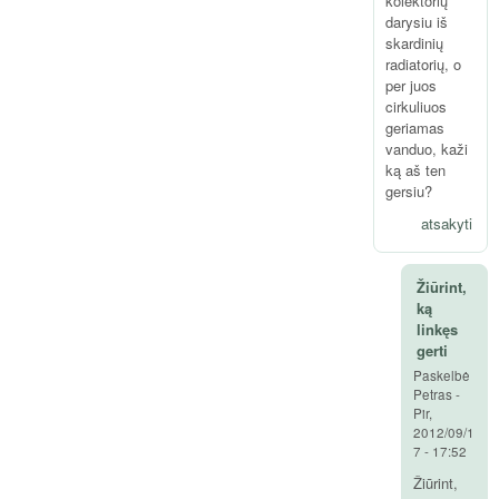
kolektorių
darysiu iš
skardinių
radiatorių, o
per juos
cirkuliuos
geriamas
vanduo, kaži
ką aš ten
gersiu?
atsakyti
Žiūrint,
ką
linkęs
gerti
Paskelbė
Petras
-
Pir,
2012/09/1
7 - 17:52
Žiūrint,