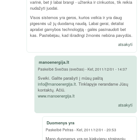
varinė, bet ji labai brangi - užtenka ir cinkuotos, tik reikia
nudažyti juodai.
Visos sistemos yra geros, kurios veikia ir yra daug
pigesnės už jų duodamą naudą. Labai gerai, detaliai
aprašei gamybos technologiją - galės pasinaudoti bet
kas. Pastebėjau, kad išradingi žmonės nebūna pavydūs.
atsakyti
manoenergija.lt
Paskelbė
Svečias (svečias)
-
Ket, 2011/12/01 - 14:07
Sveiki. Galite parašyti į mūsų paštą
info@manoenergija.lt
. Tinklapyje nerandame Jūsų
kontaktų. Ačiū.
www.manoenergija.lt
atsakyti
Duomenys yra
Paskelbė
Petras
-
Ket, 2011/12/01 - 20:53
Mano duomenys yra po kiekvienu straipsniu.