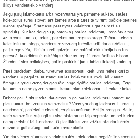
šildys vandentiekio vandenį.
Jeigu jūsų šilumokaitis arba rezervuaras yra pirmame aukšte, saulės
kolektorius turės stovėti ant žemės arba jį turėsite tvirtinti pačioje pietinės
sienos apačioje. Statmenai pastatytas kolektorius gauna mažiau
spindulių. Kur kas daugiau jų patenka į saulės kolektorių, kada šis stovi
45 laipsnių kampu, tarkim, pakeltas ant kraiginio stogo. Tačiau, keldami
kolektorių ant stogo, vandens rezervuarą turėsite kelti dar aukščiau - į
patį stogo viršų. Reikia turėti galvoje, kad natūrali cirkuliacija bus tuo
geresnė, kuo didesnis aukščių skirtumas tarp šilumos šaltinio ir boso.
Žinodami šias aplinkybes, galite pasirinkti jums labiau tinkantį variantą.
Prieš pradėdami darbą, turėtumėt apsispręsti, kiek jums reikės karšto
vandens, o pagal tai nustatyti saulės kolektoriaus dydį. Aš vienam
žmogui skyriau vieną daugiabučio lango dydžio saulės kolektorių. Taigi
keturiems namo gyventojams - keturi tokie kolektoriai. Užtenka ir lieka.
Dirbant gali iškilti ir toks klausimas: o gal saulės kolektoriui naudoti ne
plastikinius, bet varinius vamzdelius? Varis yra daug laidesnis šilumai, jį
naudodami, pasieksite didesnį įrenginio našumą. Bet jis brangus. Be to,
vario vamzdžius sujungti su visa sistema ne taip paprasta, ne bet kuriam
namų meistrui tai įkandama. O plastikinius vamzdžius standartinėmis
movomis gali sujungti bet kuris savamokslis.
Yra dar vienas niuansas: varinio saulės kolektoriaus negalėsite vandeniu