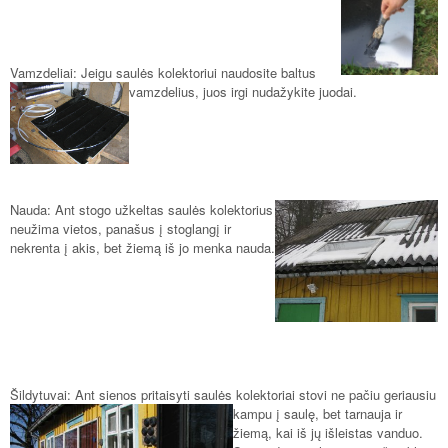
Vamzdeliai: Jeigu saulės kolektoriui naudosit
e baltus
vamzdelius, juos irgi nudažykite juodai.
Nauda: Ant stogo užkeltas saulės
kolektorius
neužima vietos, panašus į stoglangį ir
nekrenta į akis, bet žiemą iš jo menka nauda.
Šildytuvai: Ant sienos pritaisyti saulės kolektoriai stovi ne pačiu geriausiu
kampu
į saulę, bet tarnauja ir
žiemą, kai iš jų išleistas vanduo.