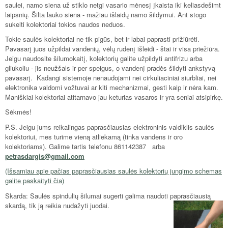
saulei, namo siena už stiklo netgi vasario mėnesį įkaista iki keliasdešimt
laipsnių. Šilta lauko siena - mažiau išlaidų namo šildymui. Ant stogo
sukelti kolektoriai tokios naudos neduos.
Tokie saulės kolektoriai ne tik pigūs, bet ir labai paprasti prižiūrėti.
Pavasarį juos užpildai vandenių, vėlų rudenį išleidi - štai ir visa priežiūra.
Jeigu naudosite šilumokaitį, kolektorių galite užpildyti antifrizu arba
gliukoliu - jis neužšals ir per speigus, o vandenį pradės šildyti ankstyvą
pavasarį. Kadangi sistemoje nenaudojami nei cirkuliaciniai siurbliai, nei
elektronika valdomi vožtuvai ar kiti mechanizmai, gesti kaip ir nėra kam.
Maniškiai kolektoriai atitarnavo jau keturias vasaros ir yra seniai atsipirkę.
Sėkmės!
P.S. Jeigu jums reikalingas paprasčiausias elektroninis valdiklis saulės
kolektoriui, mes turime vieną atliekamą (tinka vandens ir oro
kolektoriams). Galime tartis telefonu 861142387 arba
petrasdargis@gmail.com
(Išsamiau apie pačias paprasčiausias saulės kolektorių jungimo schemas
galite paskaityti čia)
Skarda: Saulės spindulių šilumai sugerti galima naudoti paprasči
ausią
skardą, tik ją reikia nudažyti juodai.