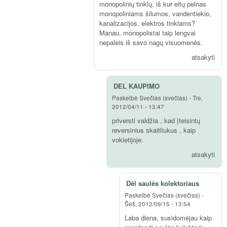
monopolinių tinklų, iš kur eitų pelnas
monopoliniams šilumos, vandentiekio,
kanalizacijos, elektros tinklams?
Manau, monopolistai taip lengvai
nepaleis iš savo nagų visuomenės.
atsakyti
DEL KAUPIMO
Paskelbė
Svečias (svečias)
-
Tre,
2012/04/11 - 13:47
priversti valdžia , kad įteisintų
reversinius skaitliukus , kaip
vokietijoje.
atsakyti
Dėl saulės kolektoriaus
Paskelbė
Svečias (svečias)
-
Šeš, 2012/09/15 - 13:54
Laba diena, susidomėjau kaip