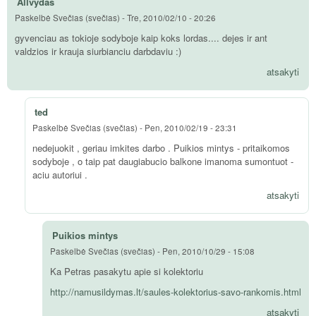
Allvydas
Paskelbė
Svečias (svečias)
-
Tre, 2010/02/10 - 20:26
gyvenciau as tokioje sodyboje kaip koks lordas.... dejes ir ant
valdzios ir krauja siurbianciu darbdaviu :)
atsakyti
ted
Paskelbė
Svečias (svečias)
-
Pen, 2010/02/19 - 23:31
nedejuokit , geriau imkites darbo . Puikios mintys - pritaikomos
sodyboje , o taip pat daugiabucio balkone imanoma sumontuot -
aciu autoriui .
atsakyti
Puikios mintys
Paskelbė
Svečias (svečias)
-
Pen, 2010/10/29 - 15:08
Ka Petras pasakytu apie si kolektoriu
http://namusildymas.lt/saules-kolektorius-savo-rankomis.html
atsakyti