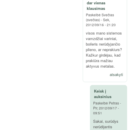
dar vienas
klausimas
Paskelbė
Svečias
(svečias)
-
Sek,
2012/09/16 - 21:20
visos mano sistemos
vamzdžiai variniai,
boileris nerūdyjančio
plieno, ar neprakiurs?
Kažkur girdėjau, kad
prakiūra mažiau
aktyvus metalas.
atsakyti
Keisk į
auksinius
Paskelbė
Petras
-
Pir, 2012/09/17 -
09:51
Sakai, surūdys
nerūdijantis