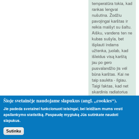
temperatūra tokia, kad
rankas lengvai
nušutina. Žodžiu
pavojingai karštas ir
reikia maišyt su šaltu.
Aišku, vandens ten ne
kubas sušyla, bet
išplauti indams
užtenka, juolab, kad
išleidus visą karštą
jau po gero
pusvalandžio jis vėl
būna karštas. Kai ne
taip saulėta - ilgiau.
Taigi faktas, kad net
skardinis radiatorius
yra labai efektyvus.
Šioje svetainėje naudojame slapukus (angl. „cookies“).
Šią vasarą bandysim
Jie padeda svetainei funkcionuoti teisingai, bei leidžiam mums vesti
prijungti akumuliacinę
apsilankymo statistiką. Paspaudę mygtuką Jūs sutinkate naudoti
talpą kokią.
slapukus.
Planuojam daryti
atvirą su tualeto
Sutinku
bakelio vandens
prisipildymo