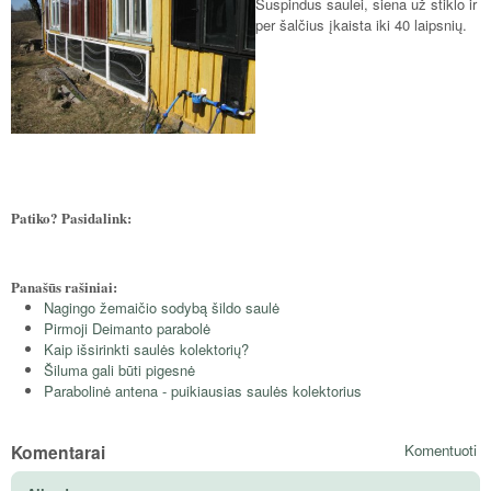
Suspindus saulei, siena už stiklo ir
per šalčius įkaista iki 40 laipsnių.
Patiko? Pasidalink:
Panašūs rašiniai:
Nagingo žemaičio sodybą šildo saulė
Pirmoji Deimanto parabolė
Kaip išsirinkti saulės kolektorių?
Šiluma gali būti pigesnė
Parabolinė antena - puikiausias saulės kolektorius
Komentarai
Komentuoti