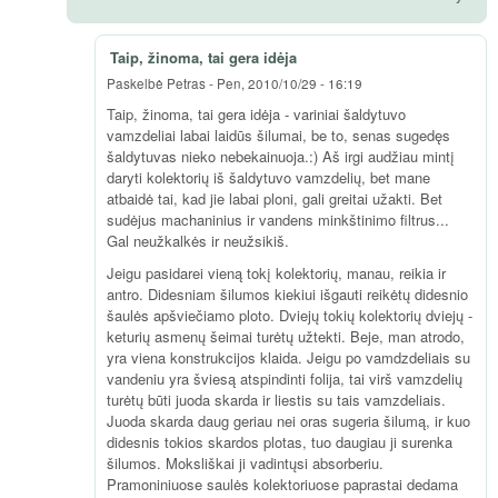
Taip, žinoma, tai gera idėja
Paskelbė
Petras
-
Pen, 2010/10/29 - 16:19
Taip, žinoma, tai gera idėja - variniai šaldytuvo
vamzdeliai labai laidūs šilumai, be to, senas sugedęs
šaldytuvas nieko nebekainuoja.:) Aš irgi audžiau mintį
daryti kolektorių iš šaldytuvo vamzdelių, bet mane
atbaidė tai, kad jie labai ploni, gali greitai užakti. Bet
sudėjus machaninius ir vandens minkštinimo filtrus...
Gal neužkalkės ir neužsikiš.
Jeigu pasidarei vieną tokį kolektorių, manau, reikia ir
antro. Didesniam šilumos kiekiui išgauti reikėtų didesnio
šaulės apšviečiamo ploto. Dviejų tokių kolektorių dviejų -
keturių asmenų šeimai turėtų užtekti. Beje, man atrodo,
yra viena konstrukcijos klaida. Jeigu po vamdzdeliais su
vandeniu yra šviesą atspindinti folija, tai virš vamzdelių
turėtų būti juoda skarda ir liestis su tais vamzdeliais.
Juoda skarda daug geriau nei oras sugeria šilumą, ir kuo
didesnis tokios skardos plotas, tuo daugiau ji surenka
šilumos. Moksliškai ji vadintųsi absorberiu.
Pramoniniuose saulės kolektoriuose paprastai dedama