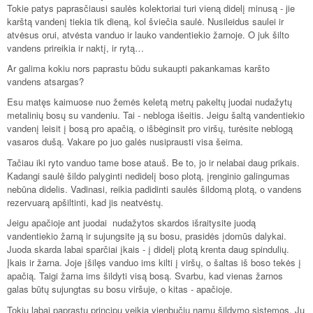
Tokie patys paprasčiausi saulės kolektoriai turi vieną didelį minusą - jie
karštą vandenį tiekia tik dieną, kol šviečia saulė. Nusileidus saulei ir
atvėsus orui, atvėsta vanduo ir lauko vandentiekio žarnoje. O juk šilto
vandens prireikia ir naktį, ir rytą…
Ar galima kokiu nors paprastu būdu sukaupti pakankamas karšto
vandens atsargas?
Esu matęs kaimuose nuo žemės keletą metrų pakeltų juodai nudažytų
metalinių bosų su vandeniu. Tai - nebloga išeitis. Jeigu šaltą vandentiekio
vandenį leisit į bosą pro apačią, o išbėginsit pro viršų, turėsite neblogą
vasaros dušą. Vakare po juo galės nusiprausti visa šeima.
Tačiau iki ryto vanduo tame bose atauš. Be to, jo ir nelabai daug prikais.
Kadangi saulė šildo palyginti nedidelį boso plotą, įrenginio galingumas
nebūna didelis. Vadinasi, reikia padidinti saulės šildomą plotą, o vandens
rezervuarą apšiltinti, kad jis neatvėstų.
Jeigu apačioje ant juodai nudažytos skardos išraitysite juodą
vandentiekio žarną ir sujungsite ją su bosu, prasidės įdomūs dalykai.
Juoda skarda labai sparčiai įkais - į didelį plotą krenta daug spindulių.
Įkais ir žarna. Joje įšilęs vanduo ims kilti į viršų, o šaltas iš boso tekės į
apačią. Taigi žarna ims šildyti visą bosą. Svarbu, kad vienas žarnos
galas būtų sujungtas su bosu viršuje, o kitas - apačioje.
Tokiu labai paprastu principu veikia vienbučių namų šildymo sistemos. Jų