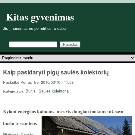
Pereiti į pagrindinį turinį
Kitas gyvenimas
Jis įmanomas ne po mirties, o dabar
Paieška
Paieškos forma
Pagrindinis meniu
Kaip pasidaryti pigų saulės kolektorių
Paskelbė
Petras
Tre, 2010/02/10 - 11:58.
Kategorijos:
Buitis
Saulės kolektoriai
Kylant energijos kainoms, mes
vis daugiau mokame už savo
būsto ir vandens
šildymą. Lyg ir