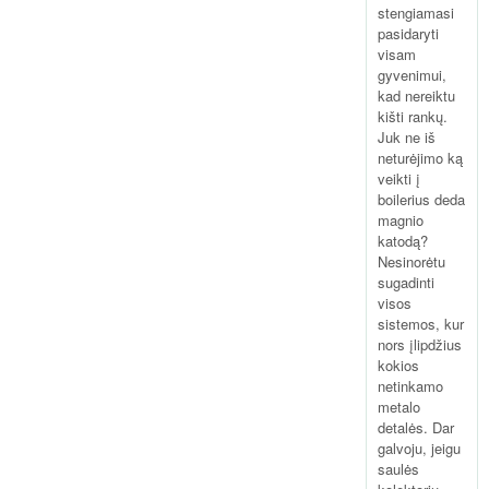
stengiamasi
pasidaryti
visam
gyvenimui,
kad nereiktu
kišti rankų.
Juk ne iš
neturėjimo ką
veikti į
boilerius deda
magnio
katodą?
Nesinorėtu
sugadinti
visos
sistemos, kur
nors įlipdžius
kokios
netinkamo
metalo
detalės. Dar
galvoju, jeigu
saulės