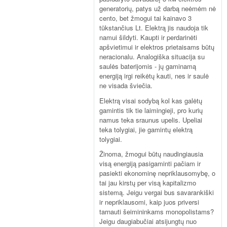
generatorių, patys už darbą neėmėm nė
cento, bet žmogui tai kainavo 3
tūkstančius Lt. Elektrą jis naudoja tik
namui šildyti. Kaupti ir perdarinėti
apšvietimui ir elektros prietaisams būtų
neracionalu. Analogiška situacija su
saulės baterijomis - jų gaminamą
energiją irgi reikėtų kauti, nes ir saulė
ne visada šviečia.
Elektrą visai sodybą kol kas galėtų
gamintis tik tie laimingieji, pro kurių
namus teka sraunus upelis. Upeliai
teka tolygiai, jie gamintų elektrą
tolygiai.
Žinoma, žmogui būtų naudingiausia
visą energiją pasigaminti pačiam ir
pasiekti ekonominę nepriklausomybę, o
tai jau kirstų per visą kapitalizmo
sistemą. Jeigu vergai bus savarankiški
ir nepriklausomi, kaip juos priversi
tarnauti šeimininkams monopolistams?
Jeigu daugiabučiai atsijungtų nuo