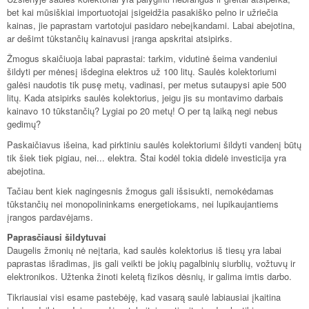
bet kai mūsiškiai importuotojai įsigeidžia pasakiško pelno ir užriečia
kainas, jie paprastam vartotojui pasidaro nebeįkandami. Labai abejotina,
ar dešimt tūkstančių kainavusi įranga apskritai atsipirks.
Žmogus skaičiuoja labai paprastai: tarkim, vidutinė šeima vandeniui
šildyti per mėnesį išdegina elektros už 100 litų. Saulės kolektoriumi
galėsi naudotis tik pusę metų, vadinasi, per metus sutaupysi apie 500
litų. Kada atsipirks saulės kolektorius, jeigu jis su montavimo darbais
kainavo 10 tūkstančių? Lygiai po 20 metų! O per tą laiką negi nebus
gedimų?
Paskaičiavus išeina, kad pirktiniu saulės kolektoriumi šildyti vandenį būtų
tik šiek tiek pigiau, nei... elektra. Štai kodėl tokia didelė investicija yra
abejotina.
Tačiau bent kiek nagingesnis žmogus gali išsisukti, nemokėdamas
tūkstančių nei monopolininkams energetiokams, nei lupikaujantiems
įrangos pardavėjams.
Paprasčiausi šildytuvai
Daugelis žmonių nė neįtaria, kad saulės kolektorius iš tiesų yra labai
paprastas išradimas, jis gali veikti be jokių pagalbinių siurblių, vožtuvų ir
elektronikos. Užtenka žinoti keletą fizikos dėsnių, ir galima imtis darbo.
Tikriausiai visi esame pastebėję, kad vasarą saulė labiausiai įkaitina