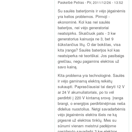
Paskelbė
Petras
-
Pir, 2011/12/26 - 13:52
Su saulės baterijomis ir vėjo jėgainėmis
yra kelios problemos. Pirmoji -
ekonominė. Kol kas nei saulės
baterijos, nei vėjo generatoriai
neatsipirks. Skaičiuok pats - 3 kw
generatorius kainuoja ne 3, bet 9
šūkstančius litų. O dar bokštas, visa
kita įranga? Saulės baterijos kol kas
neatsiperka nė teoriškai. Jos pasibaigs
greičiau, negu pagamins elektros už
savo kainą.
Kita problema yra technologinė. Saulės
ir vėjo gaminamą elektrą reikėtų
sukaupti. Paprasčiausiai tai daryti 12 V
ar 24 V akumuliatoriais, po to vėl
perdirbti į 220 V kintamą srovę. Įranga
brangi, o energijos perdirbinėjimas neša
didelius nuostolius. Netgi savadarbėmis
vėjo jėgainėmis elektra išeis ne ką
pigesnė už elektros tinklų. Mes su
sūnumi vienam meistrui padėjome
pasidaryto savadarbį 3 kw elektros