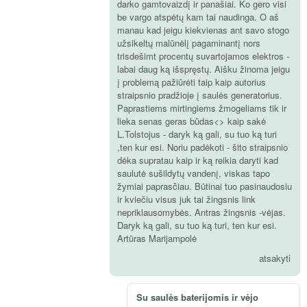
darko gamtovaizdį ir panašiai. Ko gero visi
be vargo atspėtų kam tai naudinga. O aš
manau kad jeigu kiekvienas ant savo stogo
užsikeltų malūnėlį pagaminantį nors
trisdešimt procentų suvartojamos elektros -
labai daug ką išspręstų. Aišku žinoma jeigu
į problemą pažiūrėti taip kaip autorius
straipsnio pradžioje į saulės generatorius.
Paprastiems mirtingiems žmogeliams tik ir
lieka senas geras būdas<> kaip sakė
L.Tolstojus - daryk ką gali, su tuo ką turi
,ten kur esi. Noriu padėkoti - šito straipsnio
dėka supratau kaip ir ką reikia daryti kad
saulutė sušildytų vandenį, viskas tapo
žymiai paprasčiau. Būtinai tuo pasinaudosiu
ir kviečiu visus juk tai žingsnis link
nepriklausomybės. Antras žingsnis -vėjas.
Daryk ką gali, su tuo ką turi, ten kur esi.
Artūras Marijampolė
atsakyti
Su saulės baterijomis ir vėjo