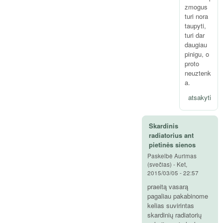
zmogus
turi nora
taupyti,
turi dar
daugiau
pinigu, o
proto
neuztenk
a.
atsakyti
Skardinis
radiatorius ant
pietinės sienos
Paskelbė
Aurimas
(svečias)
-
Ket,
2015/03/05 - 22:57
praeitą vasarą
pagaliau pakabinome
kelias suvirintas
skardinių radiatorių