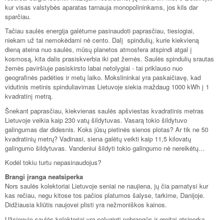
kur visas valstybės aparatas tarnauja monopolininkams, jos kils dar
sparčiau.
Tačiau saulės energija galėtume pasinaudoti paprasčiau, tiesiogiai,
niekam už tai nemokėdami nė cento. Dalį spindulių, kurie kiekvieną
dieną ateina nuo saulės, mūsų planetos atmosfera atspindi atgal į
kosmosą, kita dalis prasiskverbia iki pat žemės. Saulės spindulių srautas
žemės paviršiuje pasiskirsto labai netolygiai - tai priklauso nuo
geografinės padėties ir metų laiko. Mokslininkai yra paskaičiavę, kad
vidutinis metinis spinduliavimas Lietuvoje siekia maždaug 1000 kWh į 1
kvadratinį metrą.
Šnekant paprasčiau, kiekvienas saulės apšviestas kvadratinis metras
Lietuvoje veikia kaip 230 vatų šildytuvas. Vasarą tokio šildytuvo
galingumas dar didesnis. Koks jūsų pietinės sienos plotas? Ar tik ne 50
kvadratinių metrų? Vadinasi, siena galėtų veikti kaip 11,5 kilovatų
galingumo šildytuvas. Vandeniui šildyti tokio galingumo nė nereikėtų…
Kodėl tokiu turtu nepasinaudojus?
Brangi įranga neatsiperka
Nors saulės kolektoriai Lietuvoje seniai ne naujiena, jų čia pamatysi kur
kas rečiau, negu kitose tos pačios platumos šalyse, tarkime, Danijoje.
Didžiausia kliūtis naujovei plisti yra nežmoniškos kainos.
Užsienyje saulės kolektoriai yra palyginti nebrangūs ir greitai atsiperka,