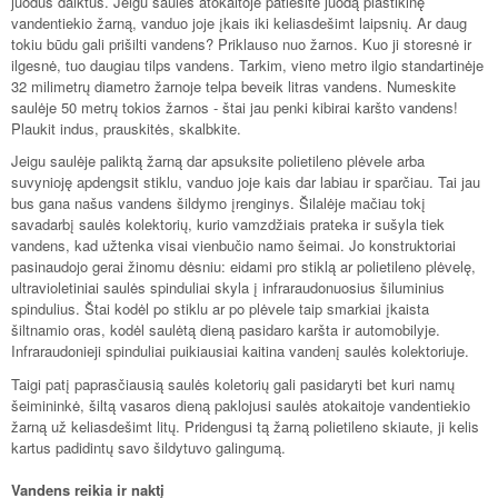
juodus daiktus. Jeigu saulės atokaitoje patiesite juodą plastikinę
vandentiekio žarną, vanduo joje įkais iki keliasdešimt laipsnių. Ar daug
tokiu būdu gali prišilti vandens? Priklauso nuo žarnos. Kuo ji storesnė ir
ilgesnė, tuo daugiau tilps vandens. Tarkim, vieno metro ilgio standartinėje
32 milimetrų diametro žarnoje telpa beveik litras vandens. Numeskite
saulėje 50 metrų tokios žarnos - štai jau penki kibirai karšto vandens!
Plaukit indus, prauskitės, skalbkite.
Jeigu saulėje paliktą žarną dar apsuksite polietileno plėvele arba
suvynioję apdengsit stiklu, vanduo joje kais dar labiau ir sparčiau. Tai jau
bus gana našus vandens šildymo įrenginys. Šilalėje mačiau tokį
savadarbį saulės kolektorių, kurio vamzdžiais prateka ir sušyla tiek
vandens, kad užtenka visai vienbučio namo šeimai. Jo konstruktoriai
pasinaudojo gerai žinomu dėsniu: eidami pro stiklą ar polietileno plėvelę,
ultravioletiniai saulės spinduliai skyla į infraraudonuosius šiluminius
spindulius. Štai kodėl po stiklu ar po plėvele taip smarkiai įkaista
šiltnamio oras, kodėl saulėtą dieną pasidaro karšta ir automobilyje.
Infraraudonieji spinduliai puikiausiai kaitina vandenį saulės kolektoriuje.
Taigi patį paprasčiausią saulės koletorių gali pasidaryti bet kuri namų
šeimininkė, šiltą vasaros dieną paklojusi saulės atokaitoje vandentiekio
žarną už keliasdešimt litų. Pridengusi tą žarną polietileno skiaute, ji kelis
kartus padidintų savo šildytuvo galingumą.
Vandens reikia ir naktį