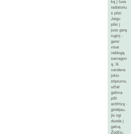
ką į tuos
radiatoriu
s pilsi.
Jeigu
pilsi į
juos gerą
ruginį -
gersi
visai
neblogą
samagon
ą. Iš
vandens
jokio
stiprumo,
užtat
galima
pilti
antifrizą -
girdėjau,
jis irgi
duoda į
galvą.
Žodžiu,