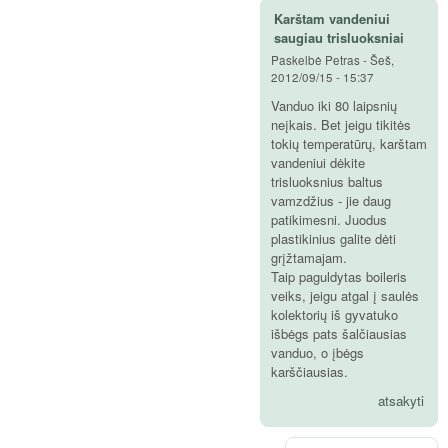
Karštam vandeniui
saugiau trisluoksniai
Paskelbė
Petras
-
Šeš,
2012/09/15 - 15:37
Vanduo iki 80 laipsnių
neįkais. Bet jeigu tikitės
tokių temperatūrų, karštam
vandeniui dėkite
trisluoksnius baltus
vamzdžius - jie daug
patikimesni. Juodus
plastikinius galite dėti
grįžtamajam.
Taip paguldytas boileris
veiks, jeigu atgal į saulės
kolektorių iš gyvatuko
išbėgs pats šalčiausias
vanduo, o įbėgs
karščiausias.
atsakyti