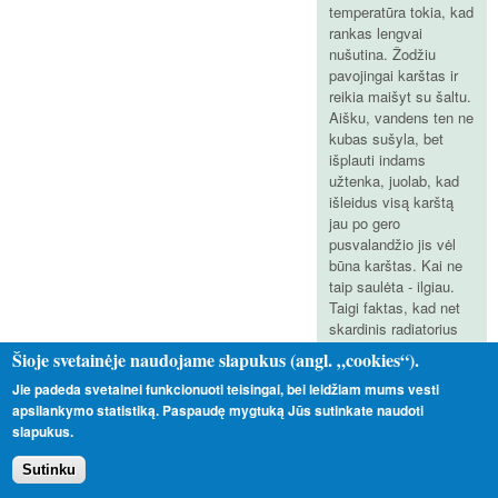
temperatūra tokia, kad
rankas lengvai
nušutina. Žodžiu
pavojingai karštas ir
reikia maišyt su šaltu.
Aišku, vandens ten ne
kubas sušyla, bet
išplauti indams
užtenka, juolab, kad
išleidus visą karštą
jau po gero
pusvalandžio jis vėl
būna karštas. Kai ne
taip saulėta - ilgiau.
Taigi faktas, kad net
skardinis radiatorius
yra labai efektyvus.
Šioje svetainėje naudojame slapukus (angl. „cookies“).
Šią vasarą bandysim
Jie padeda svetainei funkcionuoti teisingai, bei leidžiam mums vesti
prijungti akumuliacinę
apsilankymo statistiką. Paspaudę mygtuką Jūs sutinkate naudoti
talpą kokią.
slapukus.
Planuojam daryti
atvirą su tualeto
Sutinku
bakelio vandens
prisipildymo