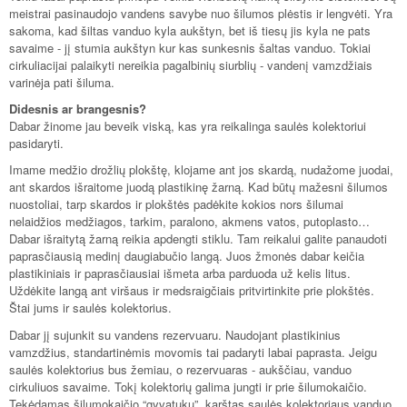
meistrai pasinaudojo vandens savybe nuo šilumos plėstis ir lengvėti. Yra
sakoma, kad šiltas vanduo kyla aukštyn, bet iš tiesų jis kyla ne pats
savaime - jį stumia aukštyn kur kas sunkesnis šaltas vanduo. Tokiai
cirkuliacijai palaikyti nereikia pagalbinių siurblių - vandenį vamzdžiais
varinėja pati šiluma.
Didesnis ar brangesnis?
Dabar žinome jau beveik viską, kas yra reikalinga saulės kolektoriui
pasidaryti.
Imame medžio drožlių plokštę, klojame ant jos skardą, nudažome juodai,
ant skardos išraitome juodą plastikinę žarną. Kad būtų mažesni šilumos
nuostoliai, tarp skardos ir plokštės padėkite kokios nors šilumai
nelaidžios medžiagos, tarkim, paralono, akmens vatos, putoplasto…
Dabar išraitytą žarną reikia apdengti stiklu. Tam reikalui galite panaudoti
paprasčiausią medinį daugiabučio langą. Juos žmonės dabar keičia
plastikiniais ir paprasčiausiai išmeta arba parduoda už kelis litus.
Uždėkite langą ant viršaus ir medsraigčiais pritvirtinkite prie plokštės.
Štai jums ir saulės kolektorius.
Dabar jį sujunkit su vandens rezervuaru. Naudojant plastikinius
vamzdžius, standartinėmis movomis tai padaryti labai paprasta. Jeigu
saulės kolektorius bus žemiau, o rezervuaras - aukščiau, vanduo
cirkuliuos savaime. Tokį kolektorių galima jungti ir prie šilumokaičio.
Tekėdamas šilumokaičio “gyvatuku”, karštas saulės kolektoriaus vanduo