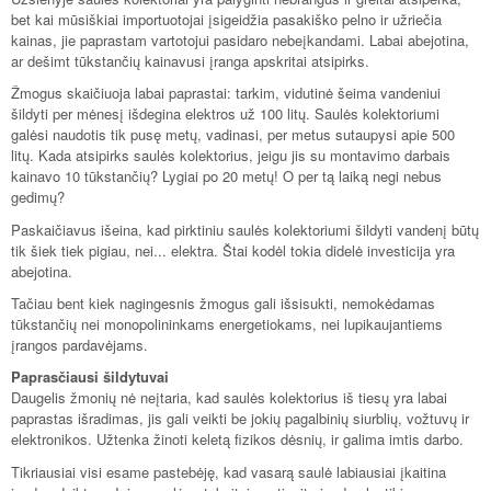
bet kai mūsiškiai importuotojai įsigeidžia pasakiško pelno ir užriečia
kainas, jie paprastam vartotojui pasidaro nebeįkandami. Labai abejotina,
ar dešimt tūkstančių kainavusi įranga apskritai atsipirks.
Žmogus skaičiuoja labai paprastai: tarkim, vidutinė šeima vandeniui
šildyti per mėnesį išdegina elektros už 100 litų. Saulės kolektoriumi
galėsi naudotis tik pusę metų, vadinasi, per metus sutaupysi apie 500
litų. Kada atsipirks saulės kolektorius, jeigu jis su montavimo darbais
kainavo 10 tūkstančių? Lygiai po 20 metų! O per tą laiką negi nebus
gedimų?
Paskaičiavus išeina, kad pirktiniu saulės kolektoriumi šildyti vandenį būtų
tik šiek tiek pigiau, nei... elektra. Štai kodėl tokia didelė investicija yra
abejotina.
Tačiau bent kiek nagingesnis žmogus gali išsisukti, nemokėdamas
tūkstančių nei monopolininkams energetiokams, nei lupikaujantiems
įrangos pardavėjams.
Paprasčiausi šildytuvai
Daugelis žmonių nė neįtaria, kad saulės kolektorius iš tiesų yra labai
paprastas išradimas, jis gali veikti be jokių pagalbinių siurblių, vožtuvų ir
elektronikos. Užtenka žinoti keletą fizikos dėsnių, ir galima imtis darbo.
Tikriausiai visi esame pastebėję, kad vasarą saulė labiausiai įkaitina