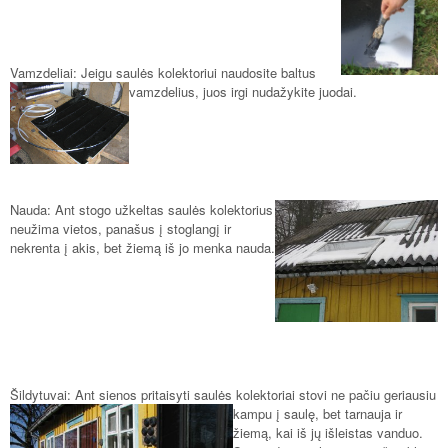
Vamzdeliai: Jeigu saulės kolektoriui naudosit
e baltus
vamzdelius, juos irgi nudažykite juodai.
Nauda: Ant stogo užkeltas saulės
kolektorius
neužima vietos, panašus į stoglangį ir
nekrenta į akis, bet žiemą iš jo menka nauda.
Šildytuvai: Ant sienos pritaisyti saulės kolektoriai stovi ne pačiu geriausiu
kampu
į saulę, bet tarnauja ir
žiemą, kai iš jų išleistas vanduo.