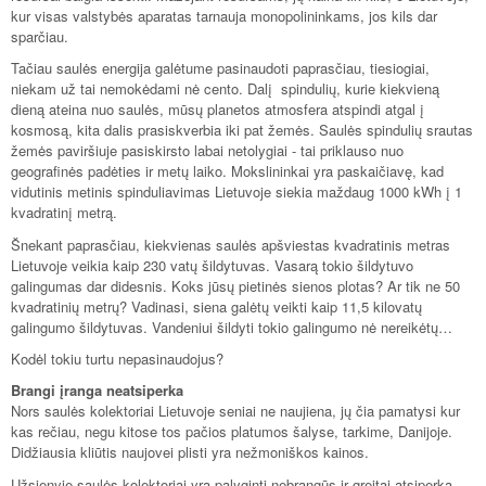
kur visas valstybės aparatas tarnauja monopolininkams, jos kils dar
sparčiau.
Tačiau saulės energija galėtume pasinaudoti paprasčiau, tiesiogiai,
niekam už tai nemokėdami nė cento. Dalį spindulių, kurie kiekvieną
dieną ateina nuo saulės, mūsų planetos atmosfera atspindi atgal į
kosmosą, kita dalis prasiskverbia iki pat žemės. Saulės spindulių srautas
žemės paviršiuje pasiskirsto labai netolygiai - tai priklauso nuo
geografinės padėties ir metų laiko. Mokslininkai yra paskaičiavę, kad
vidutinis metinis spinduliavimas Lietuvoje siekia maždaug 1000 kWh į 1
kvadratinį metrą.
Šnekant paprasčiau, kiekvienas saulės apšviestas kvadratinis metras
Lietuvoje veikia kaip 230 vatų šildytuvas. Vasarą tokio šildytuvo
galingumas dar didesnis. Koks jūsų pietinės sienos plotas? Ar tik ne 50
kvadratinių metrų? Vadinasi, siena galėtų veikti kaip 11,5 kilovatų
galingumo šildytuvas. Vandeniui šildyti tokio galingumo nė nereikėtų…
Kodėl tokiu turtu nepasinaudojus?
Brangi įranga neatsiperka
Nors saulės kolektoriai Lietuvoje seniai ne naujiena, jų čia pamatysi kur
kas rečiau, negu kitose tos pačios platumos šalyse, tarkime, Danijoje.
Didžiausia kliūtis naujovei plisti yra nežmoniškos kainos.
Užsienyje saulės kolektoriai yra palyginti nebrangūs ir greitai atsiperka,