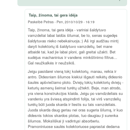
Taip, žinoma, tai gera idėja
Paskelbė
Petras
-
Pen, 2010/10/29 - 16:19
Taip, žinoma, tai gera idėja - variniai šaldytuvo
vamzdeliai labai laidūs šilumai, be to, senas sugedęs
šaldytuvas nieko nebekainuoja.:) Aš irgi audžiau mintį
daryti kolektorių iš šaldytuvo vamzdelių, bet mane
atbaidė tai, kad jie labai ploni, gali greitai užakti. Bet
sudėjus machaninius ir vandens minkštinimo filtrus...
Gal neužkalkės ir neužsikiš.
Jeigu pasidarei vieną tokį kolektorių, manau, reikia ir
antro. Didesniam šilumos kiekiui išgauti reikėtų didesnio
šaulės apšviečiamo ploto. Dviejų tokių kolektorių dviejų -
keturių asmenų šeimai turėtų užtekti. Beje, man atrodo,
yra viena konstrukcijos klaida. Jeigu po vamdzdeliais su
vandeniu yra šviesą atspindinti folija, tai virš vamzdelių
turėtų būti juoda skarda ir liestis su tais vamzdeliais.
Juoda skarda daug geriau nei oras sugeria šilumą, ir kuo
didesnis tokios skardos plotas, tuo daugiau ji surenka
šilumos. Moksliškai ji vadintųsi absorberiu.
Pramoniniuose saulės kolektoriuose paprastai dedama