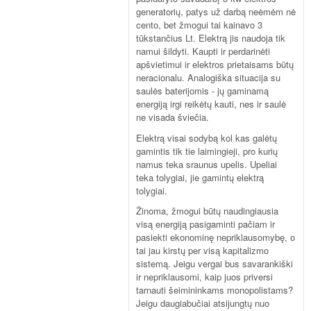
generatorių, patys už darbą neėmėm nė
cento, bet žmogui tai kainavo 3
tūkstančius Lt. Elektrą jis naudoja tik
namui šildyti. Kaupti ir perdarinėti
apšvietimui ir elektros prietaisams būtų
neracionalu. Analogiška situacija su
saulės baterijomis - jų gaminamą
energiją irgi reikėtų kauti, nes ir saulė
ne visada šviečia.
Elektrą visai sodybą kol kas galėtų
gamintis tik tie laimingieji, pro kurių
namus teka sraunus upelis. Upeliai
teka tolygiai, jie gamintų elektrą
tolygiai.
Žinoma, žmogui būtų naudingiausia
visą energiją pasigaminti pačiam ir
pasiekti ekonominę nepriklausomybę, o
tai jau kirstų per visą kapitalizmo
sistemą. Jeigu vergai bus savarankiški
ir nepriklausomi, kaip juos priversi
tarnauti šeimininkams monopolistams?
Jeigu daugiabučiai atsijungtų nuo