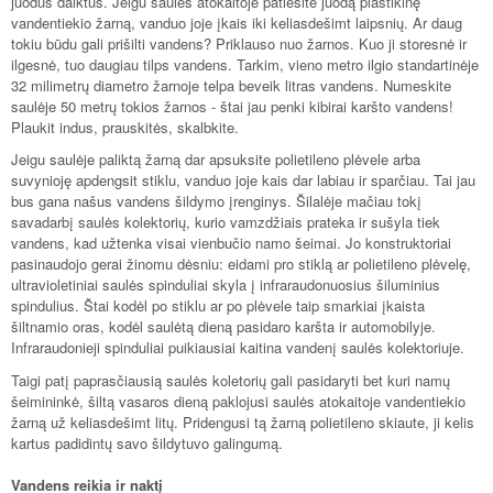
juodus daiktus. Jeigu saulės atokaitoje patiesite juodą plastikinę
vandentiekio žarną, vanduo joje įkais iki keliasdešimt laipsnių. Ar daug
tokiu būdu gali prišilti vandens? Priklauso nuo žarnos. Kuo ji storesnė ir
ilgesnė, tuo daugiau tilps vandens. Tarkim, vieno metro ilgio standartinėje
32 milimetrų diametro žarnoje telpa beveik litras vandens. Numeskite
saulėje 50 metrų tokios žarnos - štai jau penki kibirai karšto vandens!
Plaukit indus, prauskitės, skalbkite.
Jeigu saulėje paliktą žarną dar apsuksite polietileno plėvele arba
suvynioję apdengsit stiklu, vanduo joje kais dar labiau ir sparčiau. Tai jau
bus gana našus vandens šildymo įrenginys. Šilalėje mačiau tokį
savadarbį saulės kolektorių, kurio vamzdžiais prateka ir sušyla tiek
vandens, kad užtenka visai vienbučio namo šeimai. Jo konstruktoriai
pasinaudojo gerai žinomu dėsniu: eidami pro stiklą ar polietileno plėvelę,
ultravioletiniai saulės spinduliai skyla į infraraudonuosius šiluminius
spindulius. Štai kodėl po stiklu ar po plėvele taip smarkiai įkaista
šiltnamio oras, kodėl saulėtą dieną pasidaro karšta ir automobilyje.
Infraraudonieji spinduliai puikiausiai kaitina vandenį saulės kolektoriuje.
Taigi patį paprasčiausią saulės koletorių gali pasidaryti bet kuri namų
šeimininkė, šiltą vasaros dieną paklojusi saulės atokaitoje vandentiekio
žarną už keliasdešimt litų. Pridengusi tą žarną polietileno skiaute, ji kelis
kartus padidintų savo šildytuvo galingumą.
Vandens reikia ir naktį