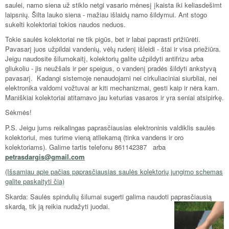
saulei, namo siena už stiklo netgi vasario mėnesį įkaista iki keliasdešimt
laipsnių. Šilta lauko siena - mažiau išlaidų namo šildymui. Ant stogo
sukelti kolektoriai tokios naudos neduos.
Tokie saulės kolektoriai ne tik pigūs, bet ir labai paprasti prižiūrėti.
Pavasarį juos užpildai vandenių, vėlų rudenį išleidi - štai ir visa priežiūra.
Jeigu naudosite šilumokaitį, kolektorių galite užpildyti antifrizu arba
gliukoliu - jis neužšals ir per speigus, o vandenį pradės šildyti ankstyvą
pavasarį. Kadangi sistemoje nenaudojami nei cirkuliaciniai siurbliai, nei
elektronika valdomi vožtuvai ar kiti mechanizmai, gesti kaip ir nėra kam.
Maniškiai kolektoriai atitarnavo jau keturias vasaros ir yra seniai atsipirkę.
Sėkmės!
P.S. Jeigu jums reikalingas paprasčiausias elektroninis valdiklis saulės
kolektoriui, mes turime vieną atliekamą (tinka vandens ir oro
kolektoriams). Galime tartis telefonu 861142387 arba
petrasdargis@gmail.com
(Išsamiau apie pačias paprasčiausias saulės kolektorių jungimo schemas
galite paskaityti čia)
Skarda: Saulės spindulių šilumai sugerti galima naudoti paprasči
ausią
skardą, tik ją reikia nudažyti juodai.