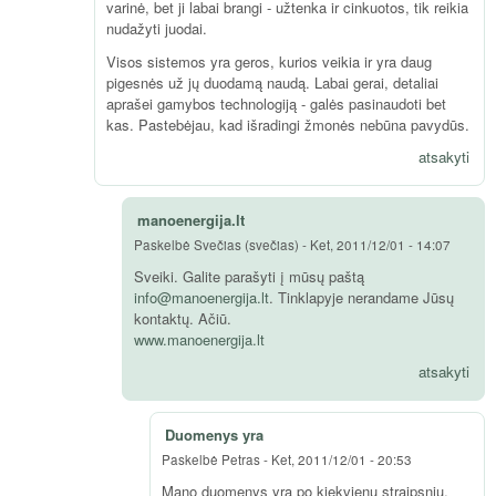
varinė, bet ji labai brangi - užtenka ir cinkuotos, tik reikia
nudažyti juodai.
Visos sistemos yra geros, kurios veikia ir yra daug
pigesnės už jų duodamą naudą. Labai gerai, detaliai
aprašei gamybos technologiją - galės pasinaudoti bet
kas. Pastebėjau, kad išradingi žmonės nebūna pavydūs.
atsakyti
manoenergija.lt
Paskelbė
Svečias (svečias)
-
Ket, 2011/12/01 - 14:07
Sveiki. Galite parašyti į mūsų paštą
info@manoenergija.lt
. Tinklapyje nerandame Jūsų
kontaktų. Ačiū.
www.manoenergija.lt
atsakyti
Duomenys yra
Paskelbė
Petras
-
Ket, 2011/12/01 - 20:53
Mano duomenys yra po kiekvienu straipsniu.