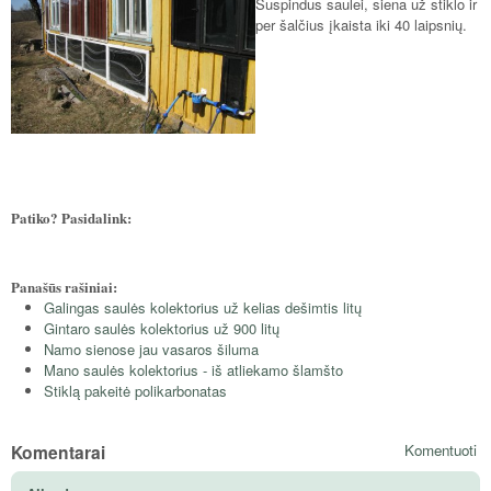
Suspindus saulei, siena už stiklo ir
per šalčius įkaista iki 40 laipsnių.
Patiko? Pasidalink:
Panašūs rašiniai:
Galingas saulės kolektorius už kelias dešimtis litų
Gintaro saulės kolektorius už 900 litų
Namo sienose jau vasaros šiluma
Mano saulės kolektorius - iš atliekamo šlamšto
Stiklą pakeitė polikarbonatas
Komentarai
Komentuoti