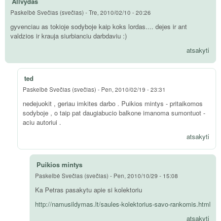
Allvydas
Paskelbė
Svečias (svečias)
-
Tre, 2010/02/10 - 20:26
gyvenciau as tokioje sodyboje kaip koks lordas.... dejes ir ant
valdzios ir krauja siurbianciu darbdaviu :)
atsakyti
ted
Paskelbė
Svečias (svečias)
-
Pen, 2010/02/19 - 23:31
nedejuokit , geriau imkites darbo . Puikios mintys - pritaikomos
sodyboje , o taip pat daugiabucio balkone imanoma sumontuot -
aciu autoriui .
atsakyti
Puikios mintys
Paskelbė
Svečias (svečias)
-
Pen, 2010/10/29 - 15:08
Ka Petras pasakytu apie si kolektoriu
http://namusildymas.lt/saules-kolektorius-savo-rankomis.html
atsakyti