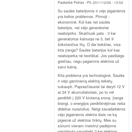
Paskelbė
Petras
-
Pir, 2011/12/26 - 13:52
Su saulės baterijomis ir vėjo jėgainėmis
yra kelios problemos. Pirmoji -
ekonominė. Kol kas nei saulės
baterijos, nei vėjo generatoriai
neatsipirks. Skaičiuok pats - 3 kw
generatorius kainuoja ne 3, bet 9
šūkstančius litų. O dar bokštas, visa
kita įranga? Saulės baterijos kol kas
neatsiperka nė teoriškai. Jos pasibaigs
greičiau, negu pagamins elektros už
savo kainą.
Kita problema yra technologinė. Saulės
ir vėjo gaminamą elektrą reikėtų
sukaupti. Paprasčiausiai tai daryti 12 V
ar 24 V akumuliatoriais, po to vėl
perdirbti į 220 V kintamą srovę. Įranga
brangi, o energijos perdirbinėjimas neša
didelius nuostolius. Netgi savadarbėmis
vėjo jėgainėmis elektra išeis ne ką
pigesnė už elektros tinklų. Mes su
sūnumi vienam meistrui padėjome
pasidaryto savadarbį 3 kw elektros