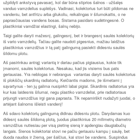
užpildyti ankstyvą pavasarį, kol dar būna stiprios šalnos - užšalęs
vanduo vamzdelius suplėšys. Vadinasi, kolektorius turi būti pildomas ne
vandeniu, bet antfrizu arba gliukoliu, reikalingas ir šilumokaitis, o ne
paprasčiausias vandens bosas. Sistama pasidaro sudėtingesnė. O
plastikiniai vamdžiai elastingi, šalnų nebijo.
Taigi galite daryti mažesnį, galingesnį, bet ir brangesnį saulės kolektorių
iš vario vamzdelių. Tačiau galite naudoti pigesnius, mažiau laidžius
plastikinius vamzdžius ir tą patį galingumą pasiekti didesniu saulės
šildomu plotu.
Aš pasirinkau antrąjį variantą ir dariau pačius pigiausius, kokie tik
įmanomi, saulės kolektorius. Nesakau, kad jis visiems bus pats
geriausias. Yra neblogas ir nebrangus variantas daryti saulės kolektorius
iš plokščių skardinių radiatorių. Keičiantis madoms, jie išmetami į
sąvartynus - ten jų galima nusipirkti labai pigiai. Skardinis radiatorius yra
kur kas laidesnis šilumai, negu plastiko vamzdeliai, prie radiatoriaus
prijungti vamzdžius irgi gana paprasta. Tik nepamirškit nudažyti juodai, o
artėjant šalnoms išleisti vandenį!
Aš sdavo kolektorių galingumą didinau didesniu plotu. Darydamas kuo
didesnį saulės šildomą plotą, juodus plastikinius 20 milimetrų diametro
vamzdžius nutiesiau per visą pietinę sieną ir apdengiau daugiabučių
langais. Sienos kolektoriai stovi ne pačiu geriausiu kampu į saulę, bet
duoda naudos ir žiemą, per šalčius, kai stovi be vandens. Suspindus