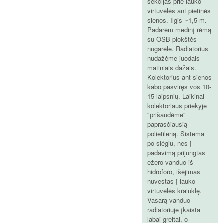
sekcijas prie lauko
virtuvėlės ant pietinės
sienos. Ilgis ~1,5 m.
Padarėm medinį rėmą
su OSB plokštės
nugarėle. Radiatorius
nudažėme juodais
matiniais dažais.
Kolektorius ant sienos
kabo pasviręs vos 10-
15 laipsnių. Laikinai
kolektoriaus priekyje
"prišaudėme"
paprasčiausią
polietileną. Sistema
po slėgiu, nes į
padavimą prijungtas
ežero vanduo iš
hidroforo, išėjimas
nuvestas į lauko
virtuvėlės kraiuklę.
Vasarą vanduo
radiatoriuje įkaista
labai greitai, o