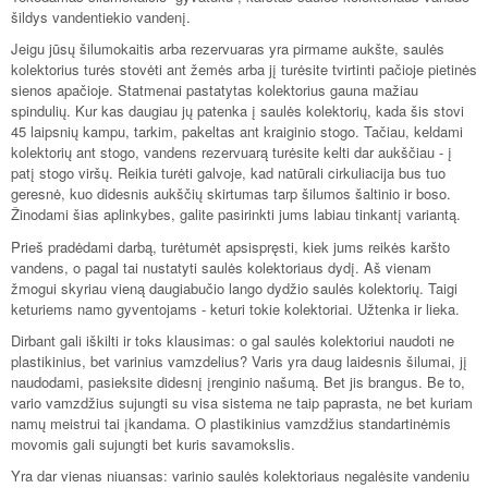
šildys vandentiekio vandenį.
Jeigu jūsų šilumokaitis arba rezervuaras yra pirmame aukšte, saulės
kolektorius turės stovėti ant žemės arba jį turėsite tvirtinti pačioje pietinės
sienos apačioje. Statmenai pastatytas kolektorius gauna mažiau
spindulių. Kur kas daugiau jų patenka į saulės kolektorių, kada šis stovi
45 laipsnių kampu, tarkim, pakeltas ant kraiginio stogo. Tačiau, keldami
kolektorių ant stogo, vandens rezervuarą turėsite kelti dar aukščiau - į
patį stogo viršų. Reikia turėti galvoje, kad natūrali cirkuliacija bus tuo
geresnė, kuo didesnis aukščių skirtumas tarp šilumos šaltinio ir boso.
Žinodami šias aplinkybes, galite pasirinkti jums labiau tinkantį variantą.
Prieš pradėdami darbą, turėtumėt apsispręsti, kiek jums reikės karšto
vandens, o pagal tai nustatyti saulės kolektoriaus dydį. Aš vienam
žmogui skyriau vieną daugiabučio lango dydžio saulės kolektorių. Taigi
keturiems namo gyventojams - keturi tokie kolektoriai. Užtenka ir lieka.
Dirbant gali iškilti ir toks klausimas: o gal saulės kolektoriui naudoti ne
plastikinius, bet varinius vamzdelius? Varis yra daug laidesnis šilumai, jį
naudodami, pasieksite didesnį įrenginio našumą. Bet jis brangus. Be to,
vario vamzdžius sujungti su visa sistema ne taip paprasta, ne bet kuriam
namų meistrui tai įkandama. O plastikinius vamzdžius standartinėmis
movomis gali sujungti bet kuris savamokslis.
Yra dar vienas niuansas: varinio saulės kolektoriaus negalėsite vandeniu