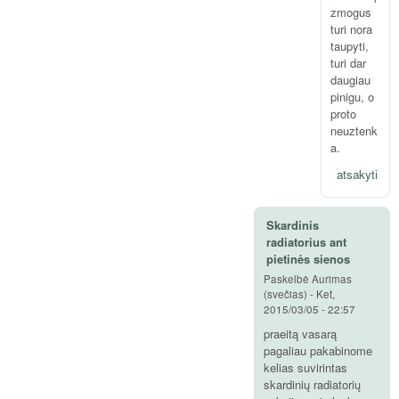
zmogus
turi nora
taupyti,
turi dar
daugiau
pinigu, o
proto
neuztenk
a.
atsakyti
Skardinis
radiatorius ant
pietinės sienos
Paskelbė
Aurimas
(svečias)
-
Ket,
2015/03/05 - 22:57
praeitą vasarą
pagaliau pakabinome
kelias suvirintas
skardinių radiatorių