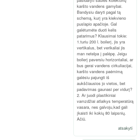
pasidaryti saulės kolektorių
karšto vandens gamybai.
Bandysiu daryti pagal tą
schemą, kurį yra kiekvieno
puslapio apačioje. Gal
galėtumėte duoti kelis
patarimus? Klausimai tokie:
1.turiu 200 l. boilerį, jis yra
vertikalus, bet verikaliai jis
man netelpa į palėpę. Jeigu
boilerį paversiu horizontaliai, ar
bus gerai vandens cirkuliacijai,
karšto vandens paėmimą
galėsiu pajungti iš
aukščiausios jo vietos, bet
padavimas gaunasi per vidurį?
2. Ar juodi plastikiniai
vamzdžiai atlaikys temperatūrą
vasara, nes galvoju,kad gali
įkaisti iki kokių 80 laipsnių.
Ačiū.
atsakyti