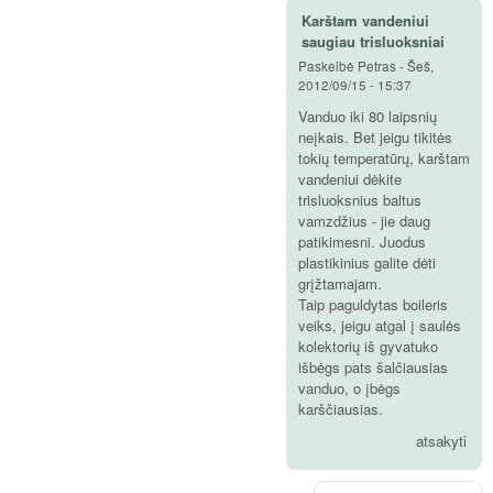
Karštam vandeniui
saugiau trisluoksniai
Paskelbė
Petras
-
Šeš,
2012/09/15 - 15:37
Vanduo iki 80 laipsnių
neįkais. Bet jeigu tikitės
tokių temperatūrų, karštam
vandeniui dėkite
trisluoksnius baltus
vamzdžius - jie daug
patikimesni. Juodus
plastikinius galite dėti
grįžtamajam.
Taip paguldytas boileris
veiks, jeigu atgal į saulės
kolektorių iš gyvatuko
išbėgs pats šalčiausias
vanduo, o įbėgs
karščiausias.
atsakyti