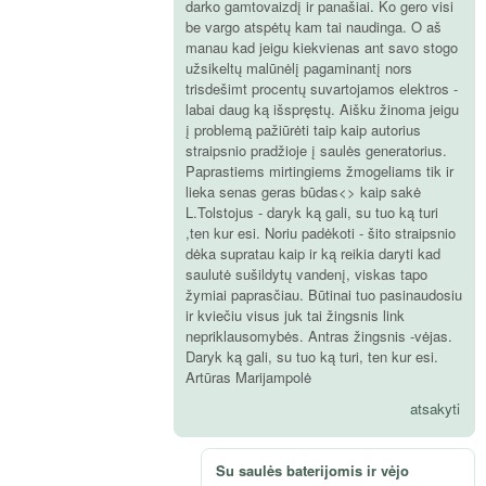
darko gamtovaizdį ir panašiai. Ko gero visi
be vargo atspėtų kam tai naudinga. O aš
manau kad jeigu kiekvienas ant savo stogo
užsikeltų malūnėlį pagaminantį nors
trisdešimt procentų suvartojamos elektros -
labai daug ką išspręstų. Aišku žinoma jeigu
į problemą pažiūrėti taip kaip autorius
straipsnio pradžioje į saulės generatorius.
Paprastiems mirtingiems žmogeliams tik ir
lieka senas geras būdas<> kaip sakė
L.Tolstojus - daryk ką gali, su tuo ką turi
,ten kur esi. Noriu padėkoti - šito straipsnio
dėka supratau kaip ir ką reikia daryti kad
saulutė sušildytų vandenį, viskas tapo
žymiai paprasčiau. Būtinai tuo pasinaudosiu
ir kviečiu visus juk tai žingsnis link
nepriklausomybės. Antras žingsnis -vėjas.
Daryk ką gali, su tuo ką turi, ten kur esi.
Artūras Marijampolė
atsakyti
Su saulės baterijomis ir vėjo