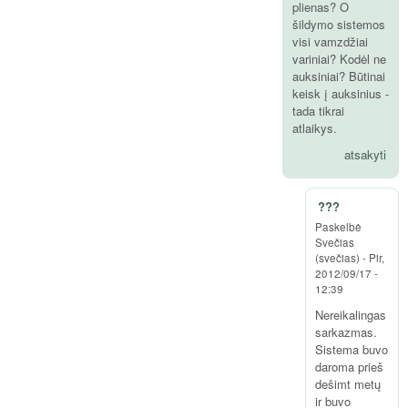
plienas? O
šildymo sistemos
visi vamzdžiai
variniai? Kodėl ne
auksiniai? Būtinai
keisk į auksinius -
tada tikrai
atlaikys.
atsakyti
???
Paskelbė
Svečias
(svečias)
-
Pir,
2012/09/17 -
12:39
Nereikalingas
sarkazmas.
Sistema buvo
daroma prieš
dešimt metų
ir buvo