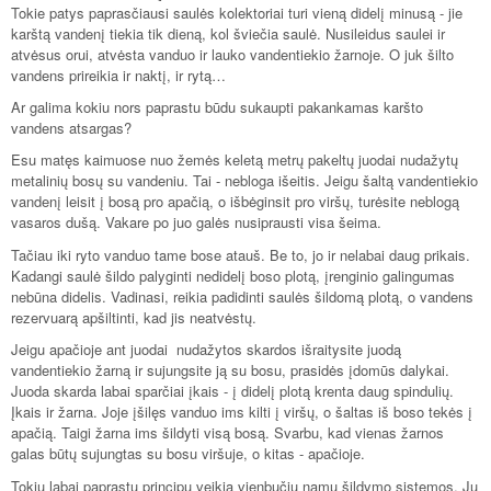
Tokie patys paprasčiausi saulės kolektoriai turi vieną didelį minusą - jie
karštą vandenį tiekia tik dieną, kol šviečia saulė. Nusileidus saulei ir
atvėsus orui, atvėsta vanduo ir lauko vandentiekio žarnoje. O juk šilto
vandens prireikia ir naktį, ir rytą…
Ar galima kokiu nors paprastu būdu sukaupti pakankamas karšto
vandens atsargas?
Esu matęs kaimuose nuo žemės keletą metrų pakeltų juodai nudažytų
metalinių bosų su vandeniu. Tai - nebloga išeitis. Jeigu šaltą vandentiekio
vandenį leisit į bosą pro apačią, o išbėginsit pro viršų, turėsite neblogą
vasaros dušą. Vakare po juo galės nusiprausti visa šeima.
Tačiau iki ryto vanduo tame bose atauš. Be to, jo ir nelabai daug prikais.
Kadangi saulė šildo palyginti nedidelį boso plotą, įrenginio galingumas
nebūna didelis. Vadinasi, reikia padidinti saulės šildomą plotą, o vandens
rezervuarą apšiltinti, kad jis neatvėstų.
Jeigu apačioje ant juodai nudažytos skardos išraitysite juodą
vandentiekio žarną ir sujungsite ją su bosu, prasidės įdomūs dalykai.
Juoda skarda labai sparčiai įkais - į didelį plotą krenta daug spindulių.
Įkais ir žarna. Joje įšilęs vanduo ims kilti į viršų, o šaltas iš boso tekės į
apačią. Taigi žarna ims šildyti visą bosą. Svarbu, kad vienas žarnos
galas būtų sujungtas su bosu viršuje, o kitas - apačioje.
Tokiu labai paprastu principu veikia vienbučių namų šildymo sistemos. Jų