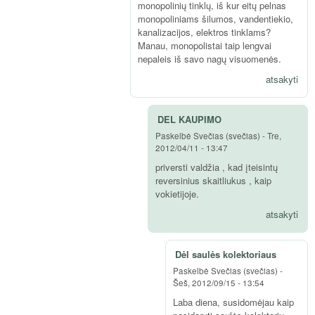
monopolinių tinklų, iš kur eitų pelnas
monopoliniams šilumos, vandentiekio,
kanalizacijos, elektros tinklams?
Manau, monopolistai taip lengvai
nepaleis iš savo nagų visuomenės.
atsakyti
DEL KAUPIMO
Paskelbė
Svečias (svečias)
-
Tre,
2012/04/11 - 13:47
priversti valdžia , kad įteisintų
reversinius skaitliukus , kaip
vokietijoje.
atsakyti
Dėl saulės kolektoriaus
Paskelbė
Svečias (svečias)
-
Šeš, 2012/09/15 - 13:54
Laba diena, susidomėjau kaip