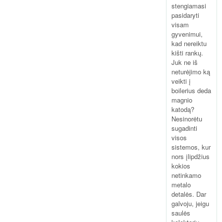
stengiamasi
pasidaryti
visam
gyvenimui,
kad nereiktu
kišti rankų.
Juk ne iš
neturėjimo ką
veikti į
boilerius deda
magnio
katodą?
Nesinorėtu
sugadinti
visos
sistemos, kur
nors įlipdžius
kokios
netinkamo
metalo
detalės. Dar
galvoju, jeigu
saulės