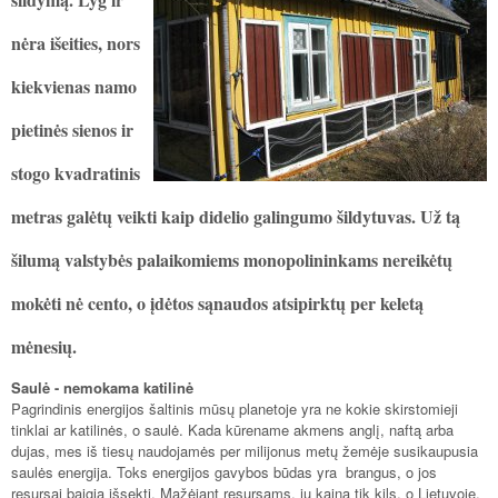
nėra išeities, nors
kiekvienas namo
pietinės sienos ir
stogo kvadratinis
metras galėtų veikti kaip didelio galingumo šildytuvas. Už tą
šilumą valstybės palaikomiems monopolininkams nereikėtų
mokėti nė cento, o įdėtos sąnaudos atsipirktų per keletą
mėnesių.
Saulė - nemokama katilinė
Pagrindinis energijos šaltinis mūsų planetoje yra ne kokie skirstomieji
tinklai ar katilinės, o saulė. Kada kūrename akmens anglį, naftą arba
dujas, mes iš tiesų naudojamės per milijonus metų žemėje susikaupusia
saulės energija. Toks energijos gavybos būdas yra brangus, o jos
resursai baigia išsekti. Mažėjant resursams, jų kaina tik kils, o Lietuvoje,