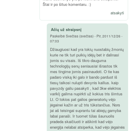
Štai ir po šituo komentaru. :)
atsakyti
Ačių už straipsnį
Paskelbė
Svečias (svečias)
-
Pir, 2011/12/26 -
07:03
Džiaugiuosi kad yra tokių nuostabių žmonių
kurie ne tik turi puikių idėjų bet ir dalinasi
jomis su visais. Iš tikro dauguma
technologijų senų seniausiai išrastos tik
mes tingime jomis pasinaudoti. O tie kas
padaro viską iki galo ir bando parduot iš
tiesų taikosi nulupti devynis kailius. kaip
pavyzdy galiu pasakyti , kad 3kw elektros
variklį galima nupirkti už kokius tris šimtus
Lt. O tokios pat galios generatorių vėjo
jėgainei kažin ar už tris tūkstančius. Nors
jai aš teisingai suprantu tai abiejų gamyba
labai panaši. Ir tuomet tūlas šaunuolis
pradeda skaičiuoti ir aiškinti kad vėjo
energija nelabai atsiperka, kad vėjo jėgainės