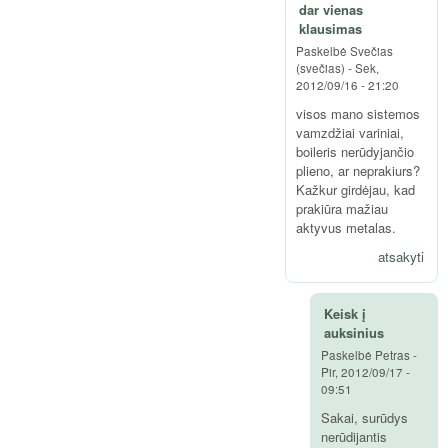
dar vienas
klausimas
Paskelbė
Svečias
(svečias)
-
Sek,
2012/09/16 - 21:20
visos mano sistemos
vamzdžiai variniai,
boileris nerūdyjančio
plieno, ar neprakiurs?
Kažkur girdėjau, kad
prakiūra mažiau
aktyvus metalas.
atsakyti
Keisk į
auksinius
Paskelbė
Petras
-
Pir, 2012/09/17 -
09:51
Sakai, surūdys
nerūdijantis