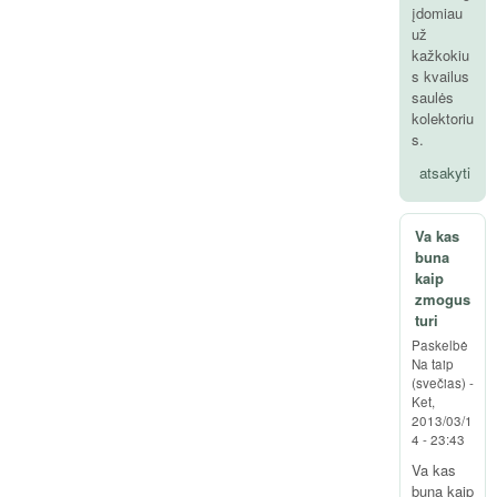
įdomiau
už
kažkokiu
s kvailus
saulės
kolektoriu
s.
atsakyti
Va kas
buna
kaip
zmogus
turi
Paskelbė
Na taip
(svečias)
-
Ket,
2013/03/1
4 - 23:43
Va kas
buna kaip