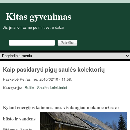
Pereiti į pagrindinį turinį
Kitas gyvenimas
Jis įmanomas ne po mirties, o dabar
Paieška
Paieškos forma
Pagrindinis meniu
Kaip pasidaryti pigų saulės kolektorių
Paskelbė
Petras
Tre, 2010/02/10 - 11:58.
Kategorijos:
Buitis
Saulės kolektoriai
Kylant energijos kainoms, mes
vis daugiau mokame už savo
būsto ir vandens
šildymą. Lyg ir