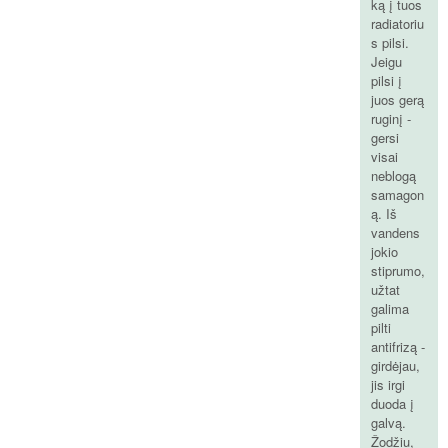
ką į tuos
radiatoriu
s pilsi.
Jeigu
pilsi į
juos gerą
ruginį -
gersi
visai
neblogą
samagon
ą. Iš
vandens
jokio
stiprumo,
užtat
galima
pilti
antifrizą -
girdėjau,
jis irgi
duoda į
galvą.
Žodžiu,