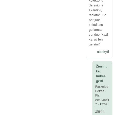
kolektorių
darysiu iš
skardinių
radiatorių, o
per juos
cirkuliuos
geriamas
vanduo, kaži
ką aš ten
gersiu?
atsakyti
Žiūrint,
ką
linkęs
gerti
Paskelbė
Petras
-
Pir,
2012/09/1
7 - 17:52
Žiūrint,