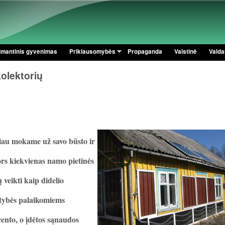
Pereiti į pagrindinį turinį
imantinis gyvenimas
Priklausomybės
Propaganda
Vaistinė
Valdan
kolektorių
iau mokame už savo būsto ir
nors kiekvienas namo pietinės
 veikti kaip didelio
stybės palaikomiems
ento, o įdėtos sąnaudos