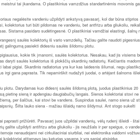
 meistrui tai įkandama. O plastikinius vamzdžius standartinėmis movomis gal
oriaus negalėsite vandeniu užpildyti ankstyvą pavasarį, kol dar būna stiprios 
kolektorius turi būti pildomas ne vandeniu, bet antfrizu arba gliukoliu, reikal
as. Sistama pasidaro sudėtingesnė. O plastikiniai vamdžiai elastingi, šalnų n
 brangesnį saulės kolektorių iš vario vamzdelių. Tačiau galite naudoti pigesnius
atį galingumą pasiekti didesniu saulės šildomu plotu.
s pigiausius, kokie tik įmanomi, saulės kolektorius. Nesakau, kad jis visiems 
s daryti saulės kolektorius iš plokščių skardinių radiatorių. Keičiantis madom
i labai pigiai. Skardinis radiatorius yra kur kas laidesnis šilumai, negu plastik
us irgi gana paprasta. Tik nepamirškit nudažyti juodai, o artėjant šalnoms išlei
u plotu. Darydamas kuo didesnį saulės šildomą plotą, juodus plastikinius 20
ą pietinę sieną ir apdengiau daugiabučių langais. Sienos kolektoriai stovi ne
žiemą, per šalčius, kai stovi be vandens. Suspindus saulei, namo siena už st
laipsnių. Šilta lauko siena - mažiau išlaidų namo šildymui. Ant stogo sukelti
ai paprasti prižiūrėti. Pavasarį juos užpildai vandenių, vėlų rudenį išleidi - štai 
ių galite užpildyti antifrizu arba gliukoliu - jis neužšals ir per speigus, o vande
moje nenaudojami nei cirkuliaciniai siurbliai, nei elektronika valdomi vožtuvai
kolektoriai atitarnavo jau keturias vasaros ir yra seniai atsipirkę.