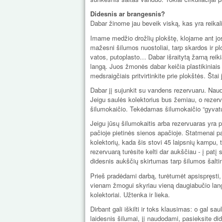
Didesnis ar brangesnis?
Dabar žinome jau beveik viską, kas yra reikali
Imame medžio drožlių plokštę, klojame ant jo
mažesni šilumos nuostoliai, tarp skardos ir p
vatos, putoplasto… Dabar išraitytą žarną reiki
langą. Juos žmonės dabar keičia plastikiniais 
medsraigčiais pritvirtinkite prie plokštės. Štai
Dabar jį sujunkit su vandens rezervuaru. Naud
Jeigu saulės kolektorius bus žemiau, o rezervu
šilumokaičio. Tekėdamas šilumokaičio “gyvatu
Jeigu jūsų šilumokaitis arba rezervuaras yra p
pačioje pietinės sienos apačioje. Statmenai p
kolektorių, kada šis stovi 45 laipsnių kampu, 
rezervuarą turėsite kelti dar aukščiau - į patį 
didesnis aukščių skirtumas tarp šilumos šaltini
Prieš pradėdami darbą, turėtumėt apsispręsti,
vienam žmogui skyriau vieną daugiabučio lang
kolektoriai. Užtenka ir lieka.
Dirbant gali iškilti ir toks klausimas: o gal s
laidesnis šilumai, jį naudodami, pasieksite di