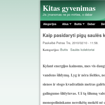
Kitas gyvenimas
Jis įmanomas ne po mirties, o dabar
Alegorijos
Alius
Buitis
Dabar
De
Pagrindinis meniu
Kaip pasidaryti pigų saulės 
Paskelbė
Petras
Tre, 2010/02/10 - 11:58.
Kategorijos:
Buitis
Saulės kolektoriai
Kylant energijos kainoms, mes
vis daug
vandens šildymą. Lyg ir nėra išeities, 
sienos ir stogo kvadratinis metras galėtų
galingumo šildytuvas. Už tą šilumą val
monopolininkams nereikėtų mokėti nė c