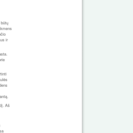
 būtų
 akmens
učio
us ir
asta.
rie
inti
aulės
ndens
antą.
dį. Aš
g
isa