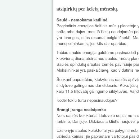
atsipirktų per keletą mėnesių.
Saulė - nemokama katilinė
Pagrindinis energijos šaltinis mūsų planetoje 
naftą arba dujas, mes iš tiesų naudojamės pe
yra brangus, o jos resursai baigia išsekti. Ma
monopolininkams, jos kils dar sparčiau.
Tačiau saulės energija galėtume pasinaudoti p
kiekvieną dieną ateina nuo saulės, mūsų plane
Saulės spindulių srautas žemės paviršiuje pasis
Mokslininkai yra paskaičiavę, kad vidutinis m
Šnekant paprasčiau, kiekvienas saulės apšvies
šildytuvo galingumas dar didesnis. Koks jūsų p
kaip 11,5 kilovatų galingumo šildytuvas. Vand
Kodėl tokiu turtu nepasinaudojus?
Brangi įranga neatsiperka
Nors saulės kolektoriai Lietuvoje seniai ne na
tarkime, Danijoje. Didžiausia kliūtis naujovei 
Užsienyje saulės kolektoriai yra palyginti nebr
užriečia kainas, jie paprastam vartotojui pasi