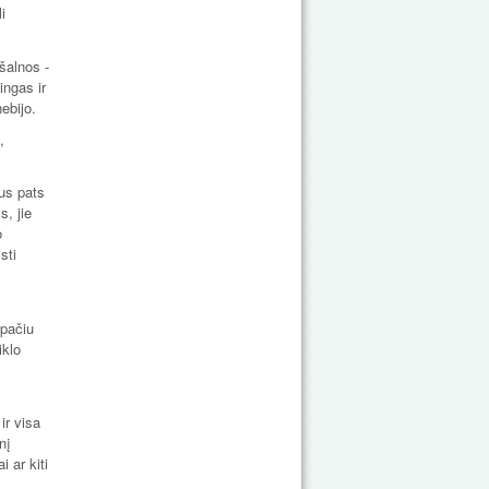
i
šalnos -
ingas ir
ebijo.
,
bus pats
s, jie
o
sti
 pačiu
iklo
ir visa
nį
 ar kiti