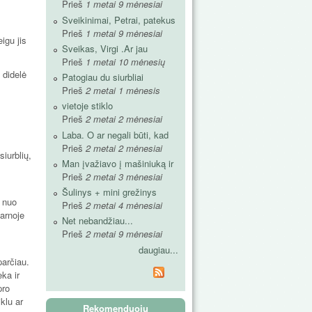
Prieš
1 metai 9 mėnesiai
Sveikinimai, Petrai, patekus
Prieš
1 metai 9 mėnesiai
igu jis
Sveikas, Virgi .Ar jau
Prieš
1 metai 10 mėnesių
 didelė
Patogiau du siurbliai
Prieš
2 metai 1 mėnesis
vietoje stiklo
Prieš
2 metai 2 mėnesiai
Laba. O ar negali būti, kad
Prieš
2 metai 2 mėnesiai
siurblių,
Man įvažiavo į mašiniuką ir
Prieš
2 metai 3 mėnesiai
Šulinys + mini grežinys
o nuo
Prieš
2 metai 4 mėnesiai
žarnoje
Net nebandžiau...
Prieš
2 metai 9 mėnesiai
daugiau...
parčiau.
ka ir
pro
iklu ar
Rekomenduoju