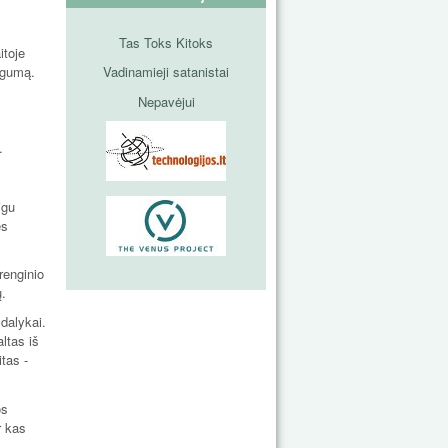
Tas Toks Kitoks
itoje
ingumą.
Vadinamieji satanistai
Nepavėjui
…
igu
ės
renginio
ų.
dalykai.
altas iš
tas -
os
r kas