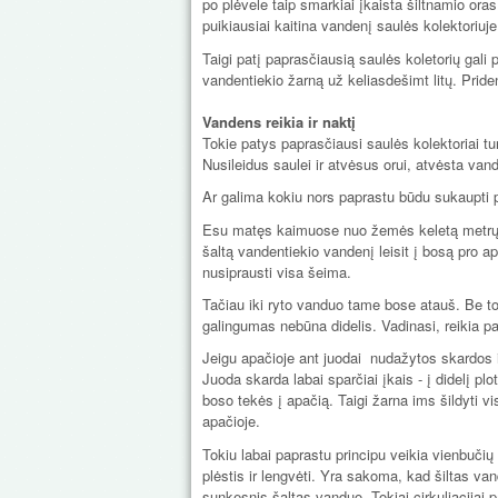
po plėvele taip smarkiai įkaista šiltnamio oras
puikiausiai kaitina vandenį saulės kolektoriuje
Taigi patį paprasčiausią saulės koletorių gali 
vandentiekio žarną už keliasdešimt litų. Priden
Vandens reikia ir naktį
Tokie patys paprasčiausi saulės kolektoriai tur
Nusileidus saulei ir atvėsus orui, atvėsta vand
Ar galima kokiu nors paprastu būdu sukaupt
Esu matęs kaimuose nuo žemės keletą metrų pa
šaltą vandentiekio vandenį leisit į bosą pro a
nusiprausti visa šeima.
Tačiau iki ryto vanduo tame bose atauš. Be to, 
galingumas nebūna didelis. Vadinasi, reikia pa
Jeigu apačioje ant juodai nudažytos skardos i
Juoda skarda labai sparčiai įkais - į didelį plot
boso tekės į apačią. Taigi žarna ims šildyti v
apačioje.
Tokiu labai paprastu principu veikia vienbuč
plėstis ir lengvėti. Yra sakoma, kad šiltas va
sunkesnis šaltas vanduo. Tokiai cirkuliacijai p