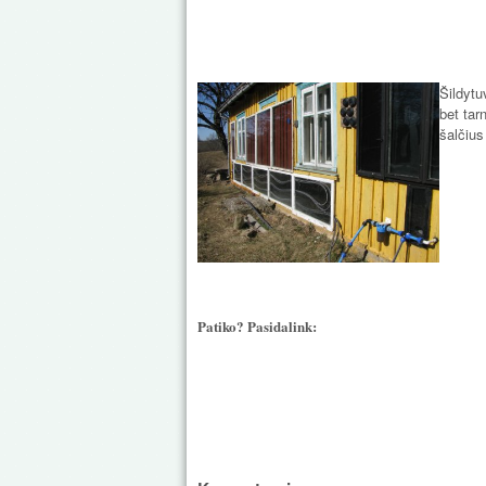
Šildytu
bet tar
šalčius 
Patiko? Pasidalink: