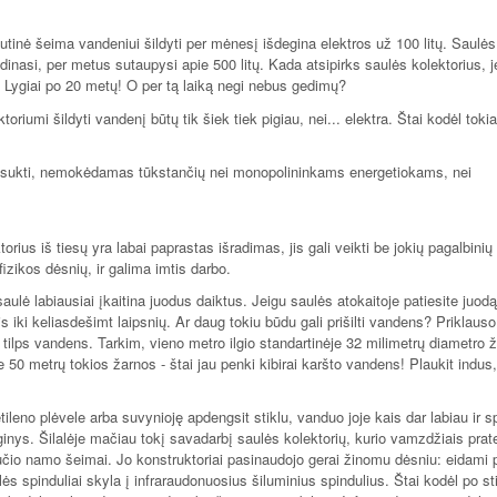
utinė šeima vandeniui šildyti per mėnesį išdegina elektros už 100 litų. Saulės
inasi, per metus sutaupysi apie 500 litų. Kada atsipirks saulės kolektorius, je
Lygiai po 20 metų! O per tą laiką negi nebus gedimų?
oriumi šildyti vandenį būtų tik šiek tiek pigiau, nei... elektra. Štai kodėl tokia
sisukti, nemokėdamas tūkstančių nei monopolininkams energetiokams, nei
ius iš tiesų yra labai paprastas išradimas, jis gali veikti be jokių pagalbinių 
fizikos dėsnių, ir galima imtis darbo.
aulė labiausiai įkaitina juodus daiktus. Jeigu saulės atokaitoje patiesite juodą
s iki keliasdešimt laipsnių. Ar daug tokiu būdu gali prišilti vandens? Priklaus
u tilps vandens. Tarkim, vieno metro ilgio standartinėje 32 milimetrų diametro 
 50 metrų tokios žarnos - štai jau penki kibirai karšto vandens! Plaukit indus,
tileno plėvele arba suvynioję apdengsit stiklu, vanduo joje kais dar labiau ir s
nys. Šilalėje mačiau tokį savadarbį saulės kolektorių, kurio vamzdžiais prate
učio namo šeimai. Jo konstruktoriai pasinaudojo gerai žinomu dėsniu: eidami 
aulės spinduliai skyla į infraraudonuosius šiluminius spindulius. Štai kodėl po st