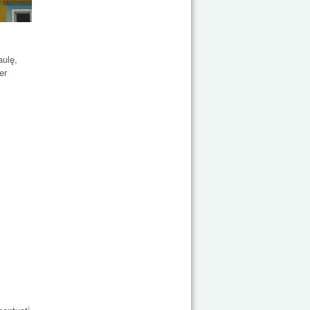
aulę,
er