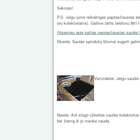
Sėkmės!
P.S. Jeigu jums reikalingas paprasčiausias ele
oro kolektoriams). Galime tartis telefonu 8
(Išsamiau apie pačias paprasčiausias saulės k
Skarda: Saulės spindulių šilumai sugerti gali
Vamzdeliai: Jeigu saulės 
Nauda: Ant stogo užkeltas saulės
kolektorius
bet žiemą iš jo menka nauda.