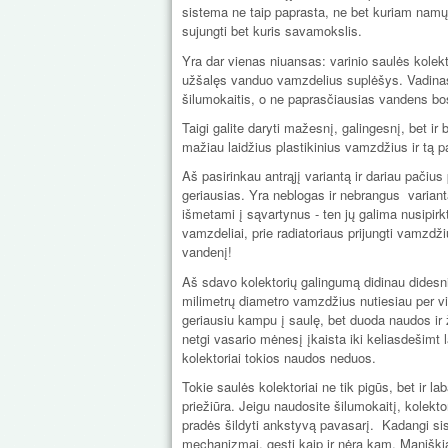
sistema ne taip paprasta, ne bet kuriam namų
sujungti bet kuris savamokslis.
Yra dar vienas niuansas: varinio saulės kolekt
užšalęs vanduo vamzdelius suplėšys. Vadinasi, 
šilumokaitis, o ne paprasčiausias vandens bos
Taigi galite daryti mažesnį, galingesnį, bet ir
mažiau laidžius plastikinius vamzdžius ir tą p
Aš pasirinkau antrąjį variantą ir dariau pačiu
geriausias. Yra neblogas ir nebrangus varianta
išmetami į sąvartynus - ten jų galima nusipirkt
vamzdeliai, prie radiatoriaus prijungti vamzdži
vandenį!
Aš sdavo kolektorių galingumą didinau didesni
milimetrų diametro vamzdžius nutiesiau per vis
geriausiu kampu į saulę, bet duoda naudos ir 
netgi vasario mėnesį įkaista iki keliasdešimt 
kolektoriai tokios naudos neduos.
Tokie saulės kolektoriai ne tik pigūs, bet ir lab
priežiūra. Jeigu naudosite šilumokaitį, kolektor
pradės šildyti ankstyvą pavasarį. Kadangi siste
mechanizmai, gesti kaip ir nėra kam. Maniškiai 