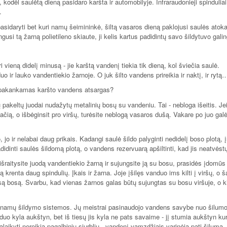
, kodėl saulėtą dieną pasidaro karšta ir automobilyje. Infraraudonieji spinduliai
.
pasidaryti bet kuri namų šeimininkė, šiltą vasaros dieną paklojusi saulės atoka
gusi tą žarną polietileno skiaute, ji kelis kartus padidintų savo šildytuvo gal
i vieną didelį minusą - jie karštą vandenį tiekia tik dieną, kol šviečia saulė.
uo ir lauko vandentiekio žarnoje. O juk šilto vandens prireikia ir naktį, ir rytą
i pakankamas karšto vandens atsargas?
keltų juodai nudažytų metalinių bosų su vandeniu. Tai - nebloga išeitis. Je
pačią, o išbėginsit pro viršų, turėsite neblogą vasaros dušą. Vakare po juo gal
jo ir nelabai daug prikais. Kadangi saulė šildo palyginti nedidelį boso plotą, į
didinti saulės šildomą plotą, o vandens rezervuarą apšiltinti, kad jis neatvėst
šraitysite juodą vandentiekio žarną ir sujungsite ją su bosu, prasidės įdomūs 
ą krenta daug spindulių. Įkais ir žarna. Joje įšilęs vanduo ims kilti į viršų, o š
isą bosą. Svarbu, kad vienas žarnos galas būtų sujungtas su bosu viršuje, o ki
ių namų šildymo sistemos. Jų meistrai pasinaudojo vandens savybe nuo šilum
nduo kyla aukštyn, bet iš tiesų jis kyla ne pats savaime - jį stumia aukštyn ku
alaikyti nereikia pagalbinių siurblių - vandenį vamzdžiais varinėja pati šiluma.