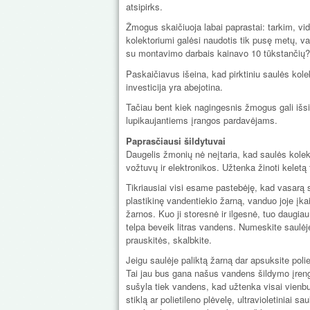
atsipirks.
Žmogus skaičiuoja labai paprastai: tarkim, vid
kolektoriumi galėsi naudotis tik pusę metų, vad
su montavimo darbais kainavo 10 tūkstančių? 
Paskaičiavus išeina, kad pirktiniu saulės kolekt
investicija yra abejotina.
Tačiau bent kiek nagingesnis žmogus gali iš
lupikaujantiems įrangos pardavėjams.
Paprasčiausi šildytuvai
Daugelis žmonių nė neįtaria, kad saulės kolektor
vožtuvų ir elektronikos. Užtenka žinoti keletą 
Tikriausiai visi esame pastebėję, kad vasarą s
plastikinę vandentiekio žarną, vanduo joje įkai
žarnos. Kuo ji storesnė ir ilgesnė, tuo daugia
telpa beveik litras vandens. Numeskite saulėje
prauskitės, skalbkite.
Jeigu saulėje paliktą žarną dar apsuksite polie
Tai jau bus gana našus vandens šildymo įrengi
sušyla tiek vandens, kad užtenka visai vienb
stiklą ar polietileno plėvelę, ultravioletiniai s