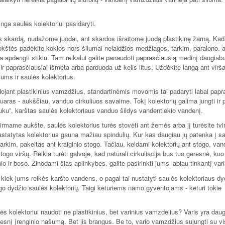
nga saulės kolektoriui pasidaryti.
s skardą, nudažome juodai, ant skardos išraitome juodą plastikinę žarną. Kad
lokštės padėkite kokios nors šilumai nelaidžios medžiagos, tarkim, paralono,
a apdengti stiklu. Tam reikalui galite panaudoti paprasčiausią medinį daugiab
ir paprasčiausiai išmeta arba parduoda už kelis litus. Uždėkite langą ant virša
 jums ir saulės kolektorius.
ojant plastikinius vamzdžius, standartinėmis movomis tai padaryti labai papr
aras - aukščiau, vanduo cirkuliuos savaime. Tokį kolektorių galima jungti ir p
ku”, karštas saulės kolektoriaus vanduo šildys vandentiekio vandenį.
irmame aukšte, saulės kolektorius turės stovėti ant žemės arba jį turėsite tvirt
astatytas kolektorius gauna mažiau spindulių. Kur kas daugiau jų patenka į s
tarkim, pakeltas ant kraiginio stogo. Tačiau, keldami kolektorių ant stogo, va
stogo viršų. Reikia turėti galvoje, kad natūrali cirkuliacija bus tuo geresnė, kuo
o ir boso. Žinodami šias aplinkybes, galite pasirinkti jums labiau tinkantį vari
 kiek jums reikės karšto vandens, o pagal tai nustatyti saulės kolektoriaus dy
o dydžio saulės kolektorių. Taigi keturiems namo gyventojams - keturi tokie
aulės kolektoriui naudoti ne plastikinius, bet varinius vamzdelius? Varis yra dau
desnį įrenginio našumą. Bet jis brangus. Be to, vario vamzdžius sujungti su v