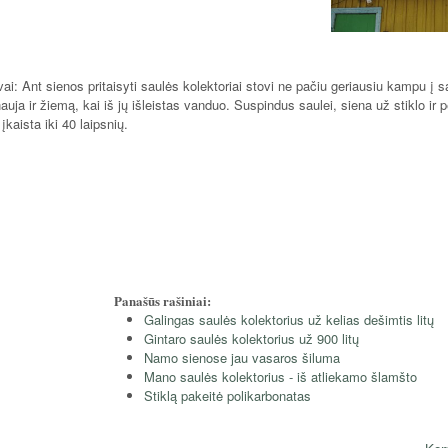
vai: Ant sienos pritaisyti saulės kolektoriai stovi ne pačiu geriausiu kampu
į s
nauja ir žiemą, kai iš jų išleistas vanduo. Suspindus saulei, siena už stiklo ir p
įkaista iki 40 laipsnių.
Panašūs rašiniai:
Galingas saulės kolektorius už kelias dešimtis litų
Gintaro saulės kolektorius už 900 litų
Namo sienose jau vasaros šiluma
Mano saulės kolektorius - iš atliekamo šlamšto
Stiklą pakeitė polikarbonatas