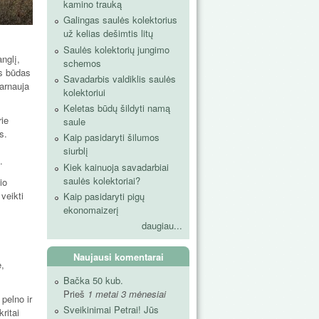
kamino trauką
Galingas saulės kolektorius
už kelias dešimtis litų
Saulės kolektorių jungimo
nglį,
schemos
os būdas
Savadarbis valdiklis saulės
tarnauja
kolektoriui
Keletas būdų šildyti namą
rie
saule
s.
Kaip pasidaryti šilumos
siurblį
.
Kiek kainuoja savadarbiai
saulės kolektoriai?
io
veikti
Kaip pasidaryti pigų
ekonomaizerį
daugiau...
Naujausi komentarai
e,
Bačka 50 kub.
Prieš
1 metai 3 mėnesiai
 pelno ir
Sveikinimai Petrai! Jūs
ritai