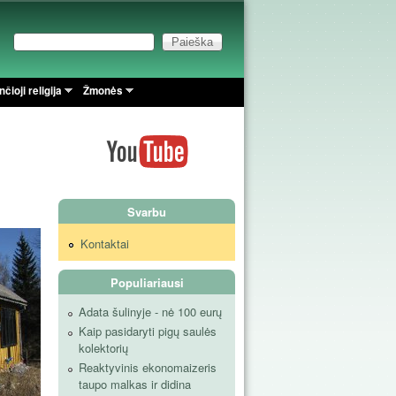
Paieška
Paieškos forma
čioji religija
Žmonės
Svarbu
Kontaktai
Populiariausi
Adata šulinyje - nė 100 eurų
Kaip pasidaryti pigų saulės
kolektorių
Reaktyvinis ekonomaizeris
taupo malkas ir didina