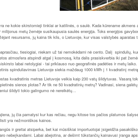
yra ne kokie skirstomieji tinklai ar katilinės, o saulė. Kada kūrename akmens a
r milijonus metų žemėje susikaupusia saulės energija. Toks energijos gavyb
žėjant resursams, jų kaina tik kils, o Lietuvoje, kur visas valstybės aparatas 
aprasčiau, tiesiogiai, niekam už tai nemokėdami nė cento. Dalį spindulių, ku
tos atmosfera atspindi atgal į kosmosą, kita dalis prasiskverbia iki pat žemė
kirsto labai netolygiai - tai priklauso nuo geografinės padėties ir metų laiko.
etinis spinduliavimas Lietuvoje siekia maždaug 1000 kWh į 1 kvadratinį metrą
tas kvadratinis metras Lietuvoje veikia kaip 230 vatų šildytuvas. Vasarą tok
ietinės sienos plotas? Ar tik ne 50 kvadratinių metrų? Vadinasi, siena galėtų 
eniui šildyti tokio galingumo nė nereikėtų…
ujiena, jų čia pamatysi kur kas rečiau, negu kitose tos pačios platumos šalys
plisti yra nežmoniškos kainos.
angūs ir greitai atsiperka, bet kai mūsiškiai importuotojai įsigeidžia pasakiško
daro nebeįkandami. Labai abejotina, ar dešimt tūkstančių kainavusi įranga apsk