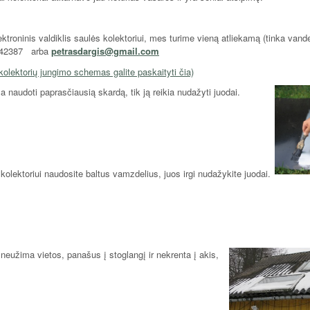
ktroninis valdiklis saulės kolektoriui, mes turime vieną atliekamą (tinka vande
61142387 arba
petrasdargis@gmail.com
olektorių jungimo schemas galite paskaityti čia)
ma naudoti paprasči
ausią skardą, tik ją reikia nudažyti juodai.
kolektoriui naudosit
e baltus vamzdelius, juos irgi nudažykite juodai.
 neužima vietos, panašus į stoglangį ir nekrenta į akis,