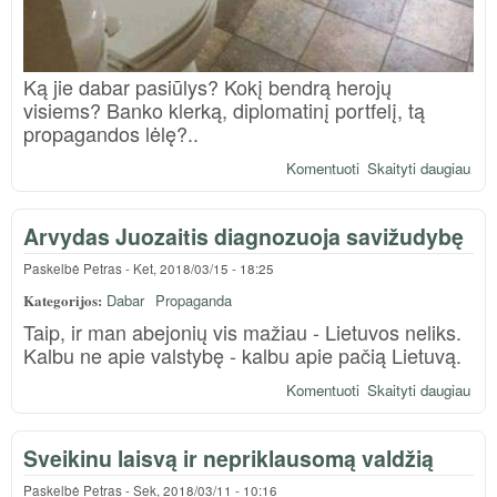
Ką jie dabar pasiūlys? Kokį bendrą herojų
visiems? Banko klerką, diplomatinį portfelį, tą
propagandos lėlę?..
Komentuoti
Skaityti daugiau
apie
Mes
bela
Arvydas Juozaitis diagnozuoja savižudybę
Paskelbė
Petras
-
Ket, 2018/03/15 - 18:25
Kategorijos:
Dabar
Propaganda
Taip, ir man abejonių vis mažiau - Lietuvos neliks.
Kalbu ne apie valstybę - kalbu apie pačią Lietuvą.
Komentuoti
Skaityti daugiau
apie
Arv
Juoz
Sveikinu laisvą ir nepriklausomą valdžią
dia
sav
Paskelbė
Petras
-
Sek, 2018/03/11 - 10:16