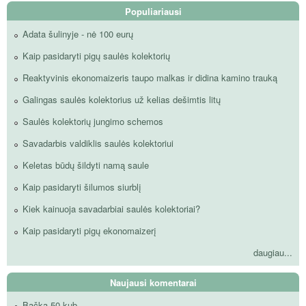
Populiariausi
Adata šulinyje - nė 100 eurų
Kaip pasidaryti pigų saulės kolektorių
Reaktyvinis ekonomaizeris taupo malkas ir didina kamino trauką
Galingas saulės kolektorius už kelias dešimtis litų
Saulės kolektorių jungimo schemos
Savadarbis valdiklis saulės kolektoriui
Keletas būdų šildyti namą saule
Kaip pasidaryti šilumos siurblį
Kiek kainuoja savadarbiai saulės kolektoriai?
Kaip pasidaryti pigų ekonomaizerį
daugiau...
Naujausi komentarai
Bačka 50 kub.