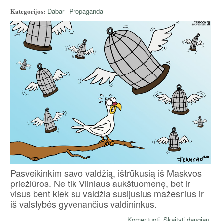
Kategorijos:
Dabar
Propaganda
Pasveikinkim savo valdžią, ištrūkusią iš Maskvos
priežiūros. Ne tik Vilniaus aukštuomenę, bet ir
visus bent kiek su valdžia susijusius mažesnius ir
iš valstybės gyvenančius valdininkus.
Komentuoti
Skaityti daugiau
apie