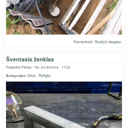
Komentuoti
Skaityti daugiau
apie
Sau
kole
Šventasis ženklas
pagr
pav
Paskelbė
Petras
-
Tre, 2018/04/04 - 17:23
Kategorijos:
Alius
Religija