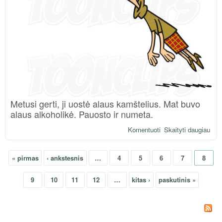
Metusi gerti, ji uostė alaus kamštelius. Mat buvo
alaus alkoholikė. Pauosto ir numeta.
Komentuoti
Skaityti daugiau
apie
Ala
kam
« pirmas
‹ ankstesnis
…
4
5
6
7
8
tera
Puslapiai
9
10
11
12
…
kitas ›
paskutinis »