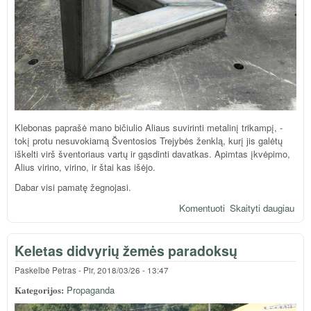
Klebonas paprašė mano bičiulio Aliaus suvirinti metalinį trikampį, -
tokį protu nesuvokiamą Šventosios Trejybės ženklą, kurį jis galėtų
iškelti virš šventoriaus vartų ir gąsdinti davatkas. Apimtas įkvėpimo,
Alius virino, virino, ir štai kas išėjo.
Dabar visi pamatę žegnojasi.
Komentuoti
Skaityti daugiau
apie
Šve
žen
Keletas didvyrių žemės paradoksų
Paskelbė
Petras
-
Pir, 2018/03/26 - 13:47
Kategorijos:
Propaganda