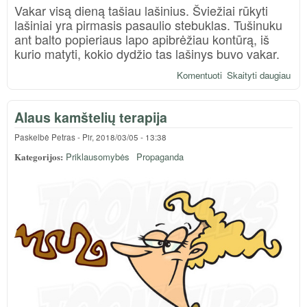
Vakar visą dieną tašiau lašinius. Šviežiai rūkyti
lašiniai yra pirmasis pasaulio stebuklas. Tušinuku
ant balto popieriaus lapo apibrėžiau kontūrą, iš
kurio matyti, kokio dydžio tas lašinys buvo vakar.
Komentuoti
Skaityti daugiau
apie
Laši
diet
Alaus kamštelių terapija
Paskelbė
Petras
-
Pir, 2018/03/05 - 13:38
Kategorijos:
Priklausomybės
Propaganda