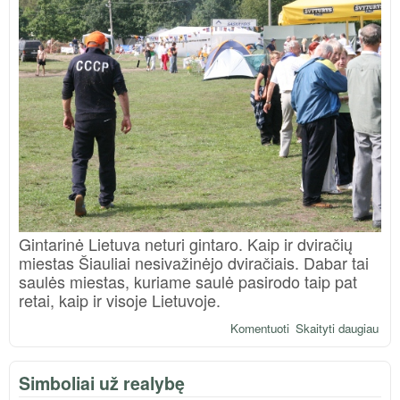
Gintarinė Lietuva neturi gintaro. Kaip ir dviračių
miestas Šiauliai nesivažinėjo dviračiais. Dabar tai
saulės miestas, kuriame saulė pasirodo taip pat
retai, kaip ir visoje Lietuvoje.
Komentuoti
Skaityti daugiau
apie
Kel
didv
Simboliai už realybę
žem
par