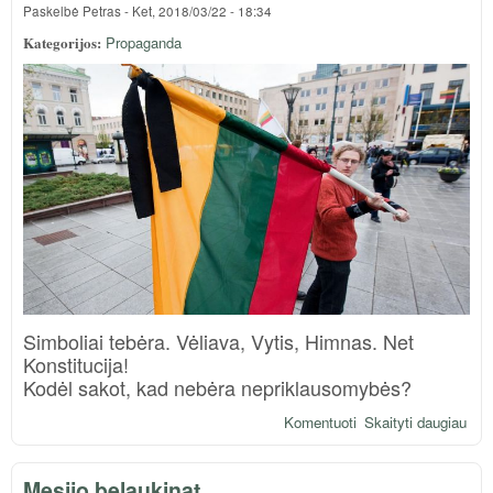
Paskelbė
Petras
-
Ket, 2018/03/22 - 18:34
Kategorijos:
Propaganda
Simboliai tebėra. Vėliava, Vytis, Himnas. Net
Konstitucija!
Kodėl sakot, kad nebėra nepriklausomybės?
Komentuoti
Skaityti daugiau
apie
Simb
už
Mesijo belaukinat
real