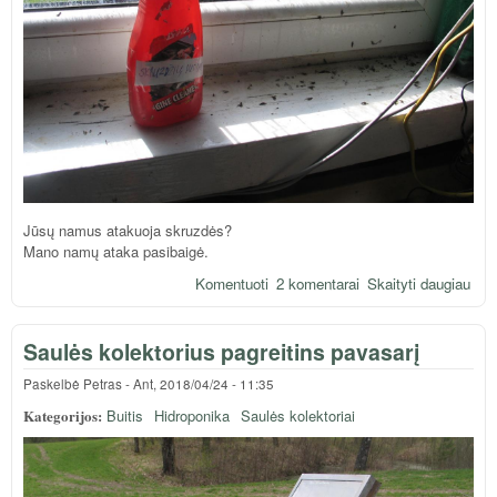
Jūsų namus atakuoja skruzdės?
Mano namų ataka pasibaigė.
Komentuoti
2 komentarai
Skaityti daugiau
apie
Len
būd
Saulės kolektorius pagreitins pavasarį
atsi
skr
Paskelbė
Petras
-
Ant, 2018/04/24 - 11:35
Kategorijos:
Buitis
Hidroponika
Saulės kolektoriai