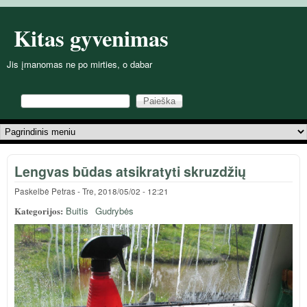
Pereiti į pagrindinį turinį
Kitas gyvenimas
Jis įmanomas ne po mirties, o dabar
Paieška
Paieškos forma
Pagrindinis meniu
Lengvas būdas atsikratyti skruzdžių
Paskelbė
Petras
-
Tre, 2018/05/02 - 12:21
Kategorijos:
Buitis
Gudrybės