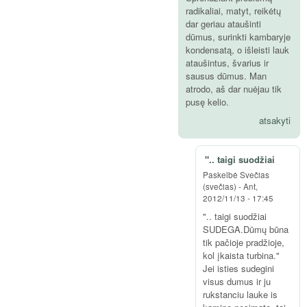
radikaliai, matyt, reikėtų
dar geriau ataušinti
dūmus, surinkti kambaryje
kondensatą, o išleisti lauk
ataušintus, švarius ir
sausus dūmus. Man
atrodo, aš dar nuėjau tik
pusę kelio.
atsakyti
".. taigi suodžiai
Paskelbė
Svečias
(svečias)
-
Ant,
2012/11/13 - 17:45
".. taigi suodžiai
SUDEGA.Dūmų būna
tik pačioje pradžioje,
kol įkaista turbina."
Jei isties sudegini
visus dumus ir ju
rukstanciu lauke is