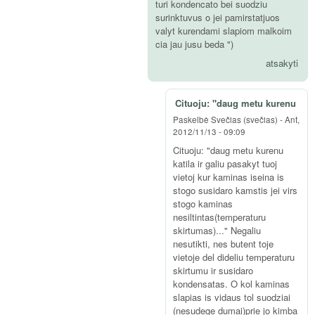
turi kondencato bei suodziu
surinktuvus o jei pamirstatjuos
valyt kurendami slapiom malkoim
cia jau jusu beda ")
atsakyti
Cituoju: "daug metu kurenu
Paskelbė
Svečias (svečias)
-
Ant,
2012/11/13 - 09:09
Cituoju: "daug metu kurenu
katila ir galiu pasakyt tuoj
vietoj kur kaminas iseina is
stogo susidaro kamstis jei virs
stogo kaminas
nesiltintas(temperaturu
skirtumas)..." Negaliu
nesutikti, nes butent toje
vietoje del dideliu temperaturu
skirtumu ir susidaro
kondensatas. O kol kaminas
slapias is vidaus tol suodziai
(nesudege dumai)prie jo kimba