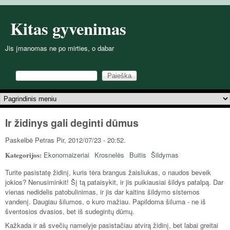
Pereiti į pagrindinį turinį
Kitas gyvenimas
Jis įmanomas ne po mirties, o dabar
Paieška
Paieškos forma
Pagrindinis meniu
Ir židinys gali deginti dūmus
Paskelbė
Petras
Pir, 2012/07/23 - 20:52.
Kategorijos:
Ekonomaizeriai
Krosnelės
Buitis
Šildymas
Turite pasistatę židinį, kuris tėra brangus žaisliukas, o naudos beveik
jokios? Nenusiminkit! Šį tą pataisykit, ir jis puikiausiai šildys patalpą. Dar
vienas nedidelis patobulinimas, ir jis dar kaitins šildymo sistemos
vandenį. Daugiau šilumos, o kuro mažiau. Papildoma šiluma - ne iš
šventosios dvasios, bet iš sudegintų dūmų.
Kažkada ir aš svečių namelyje pasistačiau atvirą židinį, bet labai greitai