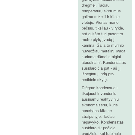
drėgmei. Tačiau
temperatūrų skirtumus
galima sukelti ir kitoje
vietoje. Vienas mano
pečius, tiksliau - viryklė,
ant aukšto turi pusantro
metro plytų įvadą į
kaminą. Šalia to mūrinio
nuvedžiau metalinį įvadą,
kuriame dūmai staigiai
ataušinami. Kondensatas
susidaro čia pat - aš jį
išbėginu į indą pro
nedidelę skylę.
Drėgmę kondensuoti
tikėjausi ir vandeniu
aušinamu reaktyviniu
ekonomaizeriu, kuris
aprašytas kitame
straipsnyje. Tačiau
nepavyko. Kondensatas
susidaro tik pačioje
pradžioje, kol turbinoje