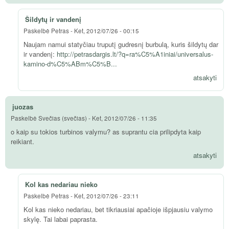
Šildytų ir vandenį
Paskelbė
Petras
-
Ket, 2012/07/26 - 00:15
Naujam namui statyčiau truputį gudresnį burbulą, kuris šildytų dar
ir vandenį:
http://petrasdargis.lt/?q=ra%C5%A1iniai/universalus-
kamino-d%C5%ABm%C5%B...
atsakyti
juozas
Paskelbė
Svečias (svečias)
-
Ket, 2012/07/26 - 11:35
o kaip su tokios turbinos valymu? as suprantu cia prilipdyta kaip
reikiant.
atsakyti
Kol kas nedariau nieko
Paskelbė
Petras
-
Ket, 2012/07/26 - 23:11
Kol kas nieko nedariau, bet tikriausiai apačioje išpjausiu valymo
skylę. Tai labai paprasta.