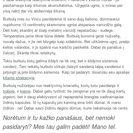
pasitarnauja kaip šilumos akumuliatorius. Užgęsta ugnis, o mūras per
visą naktį dar vis atidavinėja šilumą.
Burbulą mes su Vincu pasidarėme iš seno dujų baliono, dūmtraukiui
nupirkome 13 centimetrų skersmens ugniai atsparaus vamzdžio galą.
Dėti kokį skardinį ar šiaip metalinį vamzdį nepatarčiau - sudegs.
Temperatūra jame tikrai būna didelė. Burbulą buvome gerai nušveitę,
nuvalę dažus, ir jis net blizgėjo kaip sidabrinis. Bet užkūrėme ugnį, praėjo
kelios valandos, ir jo spalva nuo karščio pasikeitė. Dabar jis panašus į
žalvarį. Skarda tikrai nelaikytų.
Tokiu burbulu būtų galima šildyti ne tik orą, bet ir šildymo sistemos
vandenį. Tam reikėtų burbulo viršuje įtaisyti sandarią talpą vandeniui ir
prijungti ją prie šildymo sistemos. Kaip tai padaryti, išsamiau esu aprašęs
kitame straipsnyje
.
Burbulą nužiūrėjau nuo reaktyvinių krosnelių, kurių turiu pasidaręs ir
troboje
, ir
kieme
. Dabar galiu tvirtinti: tie įrengimai yra ne tik daug kartų
pigesni, bet ir daug efektyvesni už nepaprastai brangias vadinamąsias
židinių kapsules. Iš tų kapsulių pro kaminą eina tiršti dūmai, iš mano
židinio - ne! Dabar savo židiniu deginu dūmus, kurie nekainuoja nė cento.
Norėtum ir tu kažko panašaus, bet nemoki
pasidaryti? Mes tau galim padėti! Mano tel.