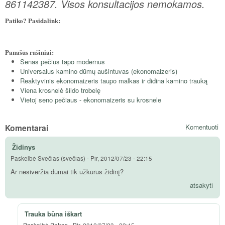
861142387. Visos konsultacijos nemokamos.
Patiko? Pasidalink:
Panašūs rašiniai:
Senas pečius tapo modernus
Universalus kamino dūmų aušintuvas (ekonomaizeris)
Reaktyvinis ekonomaizeris taupo malkas ir didina kamino trauką
Viena krosnelė šildo trobelę
Vietoj seno pečiaus - ekonomaizeris su krosnele
Komentarai
Komentuoti
Židinys
Paskelbė
Svečias (svečias)
-
Pir, 2012/07/23 - 22:15
Ar nesiveržia dūmai tik užkūrus židinį?
atsakyti
Trauka būna iškart