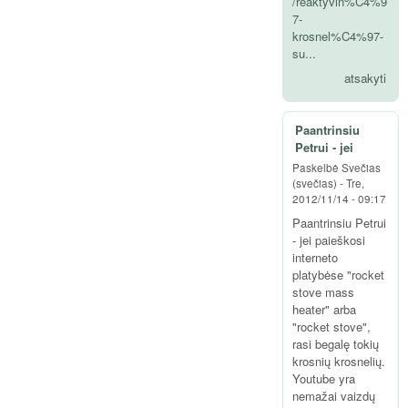
/reaktyvin%C4%9
7-
krosnel%C4%97-
su...
atsakyti
Paantrinsiu
Petrui - jei
Paskelbė
Svečias
(svečias)
-
Tre,
2012/11/14 - 09:17
Paantrinsiu Petrui
- jei paieškosi
interneto
platybėse "rocket
stove mass
heater" arba
"rocket stove",
rasi begalę tokių
krosnių krosnelių.
Youtube yra
nemažai vaizdų