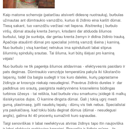
Kaip matome schemoje (patarčiau atsiverti didesnę nuotrauką), burbulas
užmautas ant dūmtraukio vamzdžio, kuriuo iš židinio eina karšti dūmai.
Tiesą sakant, tuo vamzdžiu veržiasi net liepsna. Atsitrenkę į burbulo
viršų, dūmai ataušę krenta žemyn, krisdami dar atiduoda šilumos
burbului, taigi jie sunkėja, dar geriau krenta žemyn ir didina židinio trauką.
Apačioje ataušinti dūmai pro specialiai įvirintą vamzdį išeina į kaminą.
Nuo burbulo į visą kambarį netrukus ima spinduliuoti labai stiprus
šiluminių spindulių srautas. Tai šiluma, kuri būtų išėjusi pro kaminą
vėjais!
Nuo burbulo ne tik pagerėja šilumos atidavimas - efektyvesnis pasidaro ir
pats degimas. Dūmtraukio vamzdyje temperatūra pakyla iki tūkstančio
laipsnių, todėl čia baigia sudegti ir tos kuro dalelės, kurių paprastame
židinyje ar krosnyje niekaip nesudeginsi. Pravėrus židinio dureles ir dar
padidinus oro srautą, pasigirsta reaktyvinėms krosnelėms būdingas
turbinos ūžesys - tai reiškia, kad burbule visu smarkumu įsidegė iš malkų
išsiskyrusios dujos. O kamine dingsta dūmai. Gali į tokią ugnį mesti
gumą, plastmasę, įpilti naudotų tepalų - dūmų vis tiek nebus. Specialistai
yra paskaičiavę, kad tokiu būdu deginat dūmus (dūmai - nesudegusi
anglis), galima iki 40 procentų sumažinti kuro sąnaudas.
Taigi senoviškas ir labai neefektyvus atviras židinys tapo itin naujoviška
ir labai efektyvia reaktyvine krosnimi. Praverčia ir židinio mūras - jis