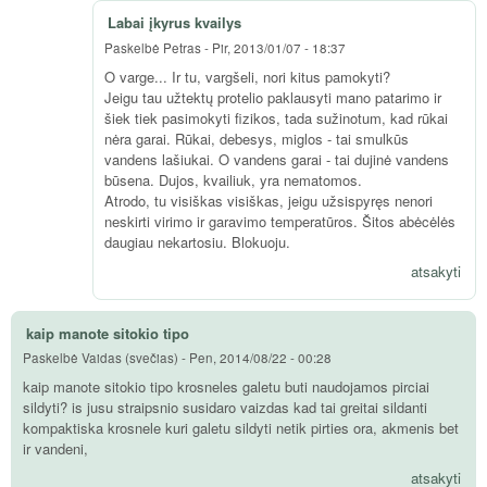
Labai įkyrus kvailys
Paskelbė
Petras
-
Pir, 2013/01/07 - 18:37
O varge... Ir tu, vargšeli, nori kitus pamokyti?
Jeigu tau užtektų protelio paklausyti mano patarimo ir
šiek tiek pasimokyti fizikos, tada sužinotum, kad rūkai
nėra garai. Rūkai, debesys, miglos - tai smulkūs
vandens lašiukai. O vandens garai - tai dujinė vandens
būsena. Dujos, kvailiuk, yra nematomos.
Atrodo, tu visiškas visiškas, jeigu užsispyręs nenori
neskirti virimo ir garavimo temperatūros. Šitos abėcėlės
daugiau nekartosiu. Blokuoju.
atsakyti
kaip manote sitokio tipo
Paskelbė
Vaidas (svečias)
-
Pen, 2014/08/22 - 00:28
kaip manote sitokio tipo krosneles galetu buti naudojamos pirciai
sildyti? is jusu straipsnio susidaro vaizdas kad tai greitai sildanti
kompaktiska krosnele kuri galetu sildyti netik pirties ora, akmenis bet
ir vandeni,
atsakyti