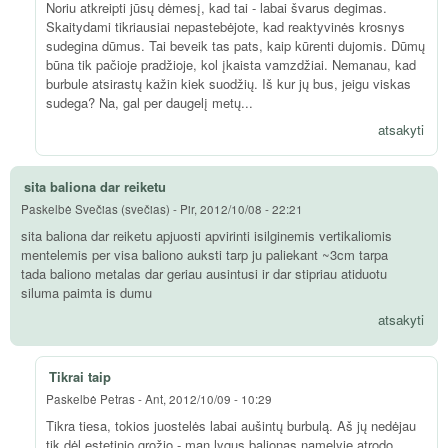
Noriu atkreipti jūsų dėmesį, kad tai - labai švarus degimas.
Skaitydami tikriausiai nepastebėjote, kad reaktyvinės krosnys
sudegina dūmus. Tai beveik tas pats, kaip kūrenti dujomis. Dūmų
būna tik pačioje pradžioje, kol įkaista vamzdžiai. Nemanau, kad
burbule atsirastų kažin kiek suodžių. Iš kur jų bus, jeigu viskas
sudega? Na, gal per daugelį metų...
atsakyti
sita baliona dar reiketu
Paskelbė
Svečias (svečias)
-
Pir, 2012/10/08 - 22:21
sita baliona dar reiketu apjuosti apvirinti isilginemis vertikaliomis
mentelemis per visa baliono auksti tarp ju paliekant ~3cm tarpa
tada baliono metalas dar geriau ausintusi ir dar stipriau atiduotu
siluma paimta is dumu
atsakyti
Tikrai taip
Paskelbė
Petras
-
Ant, 2012/10/09 - 10:29
Tikra tiesa, tokios juostelės labai aušintų burbulą. Aš jų nedėjau
tik dėl estetinio grožio - man lygus balionas namelyje atrodo