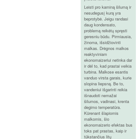
Leisti pro kaminą šilumą ir
nesudegusį kurą yra
beprotybė. Jeigu randasi
daug kondensato,
problemą reikėtų spręsti
geresniu būdu. Pirmiausia,
žinoma, išsidžiovinti
malkas. Drėgnos malkos
reaktyviniam
ekonomaizeriui netinka dar
ir dėl to, kad prastai veikia
turbina. Malkose esantis
vanduo virsta garais, kurie
slopina liepsną. Be to,
vandeniui išgarinti reikia
išnaudoti nemažai
šilumos, vadinasi, krenta
degimo temperatūra.
Kūrenant šlapiomis
malkomis, šio
ekonomaizerio efektas bus
toks pat prastas, kaip ir
tūkstančius litų