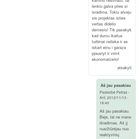
kamino nesimato, tai
lenkiu galva pries si
isradima. Tokiu atveju
sis projektas isties
vertas didelio
demesio! Tik pasakyk
kad dumu ikaitus
turbinai nelieka ir as
iskart einu i garaza
pjaustyt ir virint
ekonomaizerio!
atsakyti
Aš jau pasakiau
Paskelbė
Petras
-
Ant, 2012/11/13 -
18:40
Aš jau pasakiau.
Beje, tai ne mano
išradimas. Aš jį
nusižiūrėjau nuo
reaktyvinių