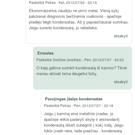
Paskelbė
Petras
-
Ket, 2012/07/26 - 23:15
Ekonomaizerius naudoju ne pirmi metai. Vieną sykį
pakūrenai drėgnomis beržinėmis malkomis - apačioje
pradėjo bėgti kondensatas, Aš jį paprasčiausiai surinkau,
Jeigu surenki kondensatą, jo nebelieka.
atsakyti
Ernestas
Paskelbė
Svečias (svečias)
-
Pen, 2012/07/27 - 20:20
O kaip galima surinkti kondensatą iš kamino? Tikrai
manau aktuali tema daugeliui būtų.
atsakyti
Pavojingas įšalęs kondensatas
Paskelbė
Petras
-
Pen, 2012/07/27 - 22:18
Jeigu į kaminą eina metalinis įvadas, jo
apačioje reikia padaryti skylę ir atsirandantį
kondensatą iškart subėginti į kokį indą. Jeigu
tokio įvado nėra, tada prasčiau - kondensatą