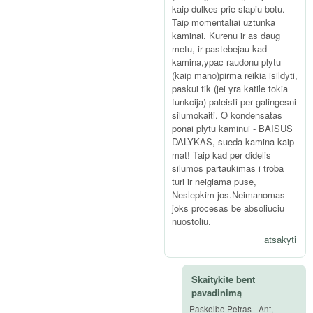
kaip dulkes prie slapiu botu.
Taip momentaliai uztunka
kaminai. Kurenu ir as daug
metu, ir pastebejau kad
kamina,ypac raudonu plytu
(kaip mano)pirma reikia isildyti,
paskui tik (jei yra katile tokia
funkcija) paleisti per galingesni
silumokaiti. O kondensatas
ponai plytu kaminui - BAISUS
DALYKAS, sueda kamina kaip
mat! Taip kad per didelis
silumos partaukimas i troba
turi ir neigiama puse,
Neslepkim jos.Neimanomas
joks procesas be absoliuciu
nuostoliu.
atsakyti
Skaitykite bent
pavadinimą
Paskelbė
Petras
-
Ant,