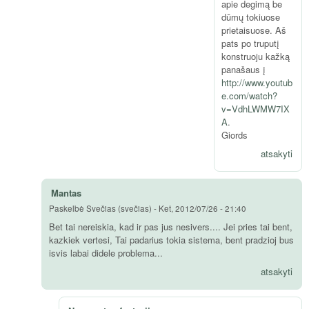
apie degimą be
dūmų tokiuose
prietaisuose. Aš
pats po truputį
konstruoju kažką
panašaus į
http://www.youtub
e.com/watch?
v=VdhLWMW7IX
A
.
Giords
atsakyti
Mantas
Paskelbė
Svečias (svečias)
-
Ket, 2012/07/26 - 21:40
Bet tai nereiskia, kad ir pas jus nesivers.... Jei pries tai bent,
kazkiek vertesi, Tai padarius tokia sistema, bent pradzioj bus
isvis labai didele problema...
atsakyti