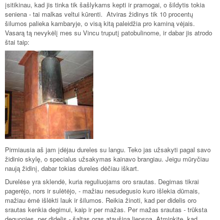
įsitikinau, kad jis tinka tik šašlykams kepti ir pramogai, o šildytis tokia
seniena - tai malkas veltui kūrenti. Atviras židinys tik 10 procentų
šilumos palieka kambaryje, o visą kitą paleidžia pro kaminą vėjais.
Vasarą tą nevykėlį mes su Vincu truputį patobulinome, ir dabar jis atrodo
štai taip:
Pirmiausia aš jam įdėjau dureles su langu. Teko jas užsakyti pagal savo
židinio skylę, o specialus užsakymas kainavo brangiau. Jeigu mūryčiau
naują židinį, dabar tokias dureles dėčiau iškart.
Durelėse yra sklendė, kuria reguliuojams oro srautas. Degimas tikrai
pagerėjo, nors ir sulėtėjo, - mažiau nesudegusio kuro išlekia dūmais,
mažiau ėmė išlėkti lauk ir šilumos. Reikia žinoti, kad per didelis oro
srautas kenkia degimui, kaip ir per mažas. Per mažas srautas - trūksta
deguonies, per didelis - šaltas oras ataušina liepsną. Atminkite, kad