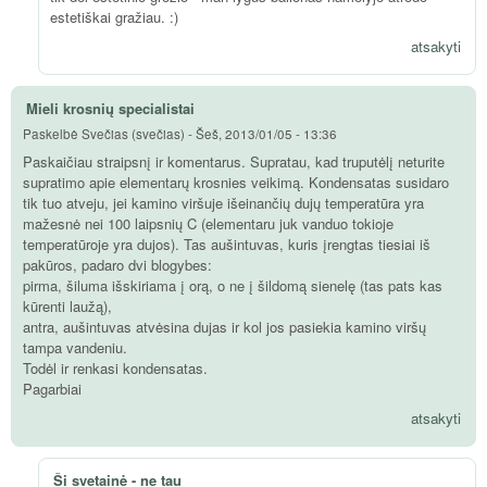
estetiškai gražiau. :)
atsakyti
Mieli krosnių specialistai
Paskelbė
Svečias (svečias)
-
Šeš, 2013/01/05 - 13:36
Paskaičiau straipsnį ir komentarus. Supratau, kad truputėlį neturite
supratimo apie elementarų krosnies veikimą. Kondensatas susidaro
tik tuo atveju, jei kamino viršuje išeinančių dujų temperatūra yra
mažesnė nei 100 laipsnių C (elementaru juk vanduo tokioje
temperatūroje yra dujos). Tas aušintuvas, kuris įrengtas tiesiai iš
pakūros, padaro dvi blogybes:
pirma, šiluma išskiriama į orą, o ne į šildomą sienelę (tas pats kas
kūrenti laužą),
antra, aušintuvas atvėsina dujas ir kol jos pasiekia kamino viršų
tampa vandeniu.
Todėl ir renkasi kondensatas.
Pagarbiai
atsakyti
Ši svetainė - ne tau