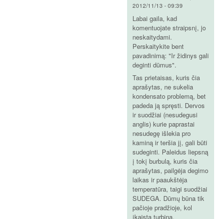
2012/11/13 - 09:39
Labai gaila, kad
komentuojate straipsnį, jo
neskaitydami.
Perskaitykite bent
pavadinimą: "Ir židinys gali
deginti dūmus".
Tas prietaisas, kuris čia
aprašytas, ne sukelia
kondensato problemą, bet
padeda ją spręsti. Dervos
ir suodžiai (nesudegusi
anglis) kurie paprastai
nesudegę išlekia pro
kaminą ir teršia jį, gali būti
sudeginti. Paleidus liepsną
į tokį burbulą, kuris čia
aprašytas, pailgėja degimo
laikas ir paaukštėja
temperatūra, taigi suodžiai
SUDEGA. Dūmų būna tik
pačioje pradžioje, kol
įkaista turbina.