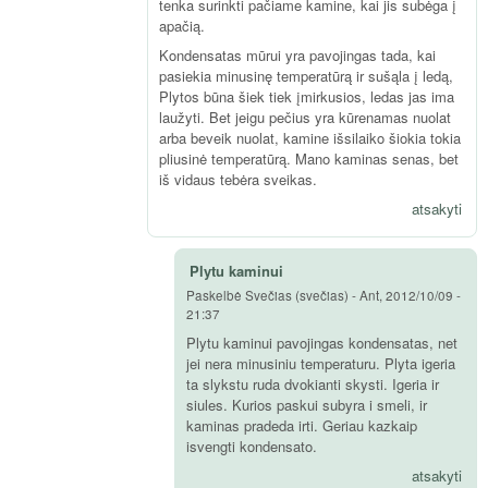
tenka surinkti pačiame kamine, kai jis subėga į
apačią.
Kondensatas mūrui yra pavojingas tada, kai
pasiekia minusinę temperatūrą ir sušąla į ledą,
Plytos būna šiek tiek įmirkusios, ledas jas ima
laužyti. Bet jeigu pečius yra kūrenamas nuolat
arba beveik nuolat, kamine išsilaiko šiokia tokia
pliusinė temperatūrą. Mano kaminas senas, bet
iš vidaus tebėra sveikas.
atsakyti
Plytu kaminui
Paskelbė
Svečias (svečias)
-
Ant, 2012/10/09 -
21:37
Plytu kaminui pavojingas kondensatas, net
jei nera minusiniu temperaturu. Plyta igeria
ta slykstu ruda dvokianti skysti. Igeria ir
siules. Kurios paskui subyra i smeli, ir
kaminas pradeda irti. Geriau kazkaip
isvengti kondensato.
atsakyti