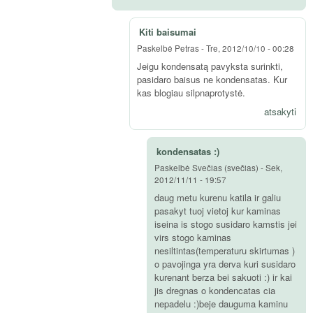
Kiti baisumai
Paskelbė
Petras
-
Tre, 2012/10/10 - 00:28
Jeigu kondensatą pavyksta surinkti,
pasidaro baisus ne kondensatas. Kur
kas blogiau silpnaprotystė.
atsakyti
kondensatas :)
Paskelbė
Svečias (svečias)
-
Sek,
2012/11/11 - 19:57
daug metu kurenu katila ir galiu
pasakyt tuoj vietoj kur kaminas
iseina is stogo susidaro kamstis jei
virs stogo kaminas
nesiltintas(temperaturu skirtumas )
o pavojinga yra derva kuri susidaro
kurenant berza bei sakuoti :) ir kai
jis dregnas o kondencatas cia
nepadelu :)beje dauguma kaminu