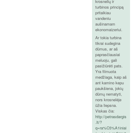
krosnelių ir
turbinos principą
pritaikiau
vandeniu
aušinamam
ekonomaizeriui.
Ar tokia turbina
tikrai sudegina
dūmus, ar aš
paprasčiausiai
meluoju, gali
pasižiūrėti pats.
Yra filmuota
medžiaga, kaip aš
ant kamino kepu
paukšiena, jokių
dūmų nematyti,
nors krosnelėje
ūžia liepsna.
Viskas čia:
http://petrasdargis
.lt/?
q=ra%C5%A1iniai