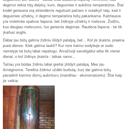
degimui reikia trijų dalykų: kuro, deguonies ir aukštos temperatūros. Štai
kodėl geriausia orą sklendėmis reguliuoti pačiam ir nutaikyti taip, kad ir
deguonies užtektų, ir degimo temperatūra būtų pakankama. Kaitriausia
yra violetinės spalvos liepsna, bet židinyje užtektų ir melsvos. Žodžiu,
kuo daugiau melsvumo, tuo geresnis degimas. Raudona liepsna - tai tik
įkaitusi anglis.
Dabar jau būtų galima židiniu šildyti patalpą, bet... Kol jis įkaista, praeina
pusė dienos. Kiek galima laukti? Kur nors kaimo sodyboje ar sodo
namelyje tai butų labai nepatogu. Atvažiuoji savaitgaliui arba tik vienai
dienai, o kol židinys įkaista - laikas namo...
Tačiau yra būdas židiniu labai greitai įšildyti patalpą. Mes jau
išmėginome. Tereikia židiniui uždėti burbulą, kurį dar galima būtų
pavadinti kamino dūmų aušintuvu (mandriau - ekonomaizeriu). Štai kaip
jis veikia: