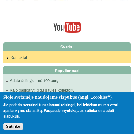
Svarbu
Kontaktai
Populiariausi
Adata šulinyje - nė 100 eurų
Kaip pasidaryti pigų saulės kolektorių
Šioje svetainėje naudojame slapukus (angl. „cookies“).
Reaktyvinis ekonomaizeris taupo malkas ir didina kamino trauką
Jie padeda svetainei funkcionuoti teisingai, bei leidžiam mums vesti
Galingas saulės kolektorius už kelias dešimtis litų
apsilankymo statistiką. Paspaudę mygtuką Jūs sutinkate naudoti
slapukus.
Saulės kolektorių jungimo schemos
Sutinku
Savadarbis valdiklis saulės kolektoriui