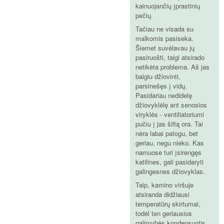
kainuojančių įprastinių
pečių.
Tačiau ne visada su
malkomis pasiseka.
Šiemet suvėlavau jų
pasiruošti, taigi atsirado
netikėta problema. Aš jas
baigiu džiovinti,
parsinešęs į vidų.
Pasidariau nedidelę
džiovyklėlę ant senosios
viryklės - ventiliatoriumi
pučiu į jas šiltą ora. Tai
nėra labai patogu, bet
geriau, negu nieko. Kas
namuose turi įsirengęs
katilines, gali pasidaryti
galingesnes džiovyklas.
Taip, kamino viršuje
atsiranda didžiausi
temperatūrų skirtumai,
todėl ten geriausios
galimybės kondensuotis