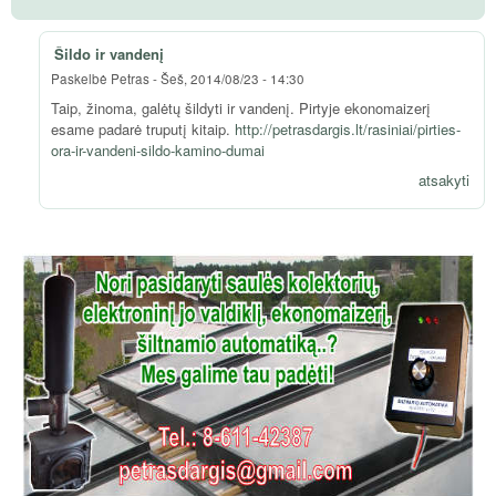
Šildo ir vandenį
Paskelbė
Petras
-
Šeš, 2014/08/23 - 14:30
Taip, žinoma, galėtų šildyti ir vandenį. Pirtyje ekonomaizerį
esame padarė truputį kitaip.
http://petrasdargis.lt/rasiniai/pirties-
ora-ir-vandeni-sildo-kamino-dumai
atsakyti