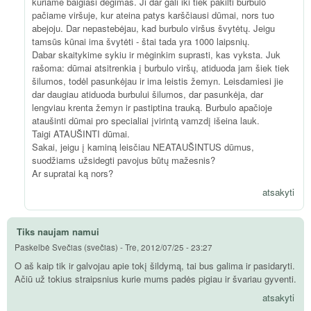
kuriame baigiasi degimas. Ji dar gali iki tiek pakilti burbulo
pačiame viršuje, kur ateina patys karščiausi dūmai, nors tuo
abejoju. Dar nepastebėjau, kad burbulo viršus švytėtų. Jeigu
tamsūs kūnai ima švytėti - štai tada yra 1000 laipsnių.
Dabar skaitykime sykiu ir mėginkim suprasti, kas vyksta. Juk
rašoma: dūmai atsitrenkia į burbulo viršų, atiduoda jam šiek tiek
šilumos, todėl pasunkėjau ir ima leistis žemyn. Leisdamiesi jie
dar daugiau atiduoda burbului šilumos, dar pasunkėja, dar
lengviau krenta žemyn ir pastiptina trauką. Burbulo apačioje
ataušinti dūmai pro specialiai įvirintą vamzdį išeina lauk.
Taigi ATAUŠINTI dūmai.
Sakai, jeigu į kaminą leisčiau NEATAUŠINTUS dūmus,
suodžiams užsidegti pavojus būtų mažesnis?
Ar supratai ką nors?
atsakyti
Tiks naujam namui
Paskelbė
Svečias (svečias)
-
Tre, 2012/07/25 - 23:27
O aš kaip tik ir galvojau apie tokį šildymą, tai bus galima ir pasidaryti.
Ačiū už tokius straipsnius kurie mums padės pigiau ir švariau gyventi.
atsakyti