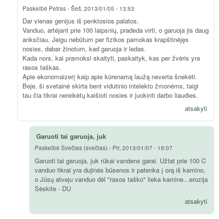
Paskelbė
Petras
-
Šeš, 2013/01/05 - 13:53
Dar vienas genijus iš penktosios palatos.
Vanduo, artėjant prie 100 laipsnių, pradeda virti, o garuoja jis daug
anksčiau. Jeigu nebūtum per fizikos pamokas krapštinėjęs
nosies, dabar žinotum, kad garuoja ir ledas.
Kada nors, kai pramoksi skaityti, paskaityk, kas per žvėris yra
rasos taškas.
Apie ekonomaizerį kaip apie kūrenamą laužą neverta šnekėti.
Beje, ši svetainė skirta bent vidutinio intelekto žmonėms, taigi
tau čia tikrai nereikėtų kaišioti nosies ir juokinti darbo liaudies.
atsakyti
Garuoti tai garuoja, juk
Paskelbė
Svečias (svečias)
-
Pir, 2013/01/07 - 18:07
Garuoti tai garuoja, juk rūkai vandens garai. Užtat prie 100 C
vanduo tikrai yra dujinės būsenos ir patenka į orą iš kamino,
o Jūsų atveju vanduo dėl "rasos taško" lieka kamine...erozija
Sėskite - DU
atsakyti