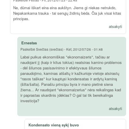
Paskelbė
Petras
-
Pir, 2012/07/23 - 22:45
Ne, dūmai iškart eina eina aukštyn. Jiems gi niekas netrukdo,
Nepakankama trauka - tai senųjų židinių bėda. Čia juk visai kitas
principas.
atsakyti
Ernestas
Paskelbė
Svečias (svečias)
-
Ket, 2012/07/26 - 01:48
Labai puikus ekonomiškas "ekonomaizeris", tačiau ar
naudojant jį (kaip ir kitus tokius) neatsiras kamino problemos
- dėl šilumos pasisavinimo ir efektyvaus šilumos
panaudojimo, kaminas atšaltų ir kažkurioje vietoje atsirastų
"rasos taškas" kur kauptųsi kondensatas ir ardytų kaminą
(šilta/šalta). Panašiu principu byra ir mano pietinė siena
žiema... Ar naudojant "ekonomaizerius" nėra reikalingas kad
ir paprastas skardinis įdėklas? O gal tai tik bereikalinga
investicija?
atsakyti
Kondensato vieną sykį buvo