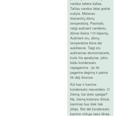
vanduo tebėra šaltas.
Tačiau vanduo labai greitai
sušyla. Matavau
išeinančių dūmų
temperatūrą. Pasirodo,
netgi aušinant vandeniu,
dūmai išeina 110 laipsnių.
Aušinant oru, dūmų
temperatūra būna dar
aukštesnė. Taigi oru
aušinamas ekonomaizeris,
kuris čia aprašytas, jokiu
būdu kondensato
nepagamins - jis tik
pagerina degimą ir paima
tik dalį šilumos.
Kol kas ir kamine
kondensato nesusidaro. O
žiemą, kai ateis speigai?
Na, žiemą kūrensiu ištisai,
kaminas bus šiek tiek
įšilęs. Bet dėl kondensato
kamino viršuje nesu tikras.