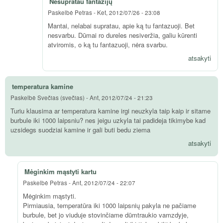
Nesupratau fantazijų
Paskelbė
Petras
-
Ket, 2012/07/26 - 23:08
Mantai, nelabai supratau, apie ką tu fantazuoji. Bet
nesvarbu. Dūmai ro dureles nesiveržia, galiu kūrenti
atviromis, o ką tu fantazuoji, nėra svarbu.
atsakyti
temperatura kamine
Paskelbė
Svečias (svečias)
-
Ant, 2012/07/24 - 21:23
Turiu klausima ar temperatura kamine irgi neuzkyla taip kaip ir sitame
burbule iki 1000 laipsniu? nes jeigu uzkyla tai padideja tikimybe kad
uzsidegs suodziai kamine ir gali buti bedu ziema
atsakyti
Mėginkim mąstyti kartu
Paskelbė
Petras
-
Ant, 2012/07/24 - 22:07
Mėginkim mąstyti.
Pirmiausia, temperatūra iki 1000 laipsnių pakyla ne pačiame
burbule, bet jo viuduje stovinčiame dūmtraukio vamzdyje,