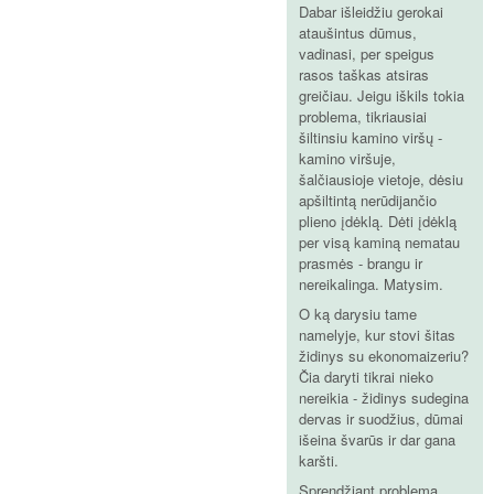
Dabar išleidžiu gerokai
ataušintus dūmus,
vadinasi, per speigus
rasos taškas atsiras
greičiau. Jeigu iškils tokia
problema, tikriausiai
šiltinsiu kamino viršų -
kamino viršuje,
šalčiausioje vietoje, dėsiu
apšiltintą nerūdijančio
plieno įdėklą. Dėti įdėklą
per visą kaminą nematau
prasmės - brangu ir
nereikalinga. Matysim.
O ką darysiu tame
namelyje, kur stovi šitas
židinys su ekonomaizeriu?
Čia daryti tikrai nieko
nereikia - židinys sudegina
dervas ir suodžius, dūmai
išeina švarūs ir dar gana
karšti.
Sprendžiant problemą