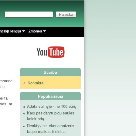
Paieška
Paieškos forma
čioji religija
Žmonės
Svarbu
raranda
Kontaktai
rie
Populiariausi
s tai
sas, ar
Adata šulinyje - nė 100 eurų
Kaip pasidaryti pigų saulės
kolektorių
Reaktyvinis ekonomaizeris
taupo malkas ir didina