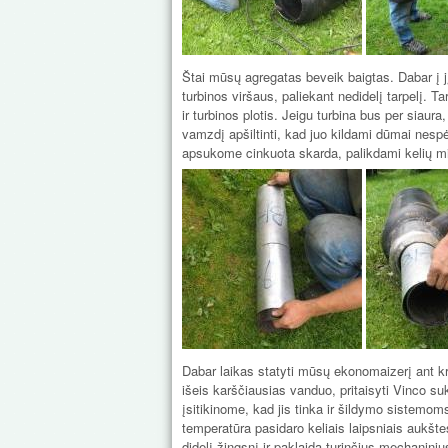
Štai mūsų agregatas beveik baigtas. Dabar į jį 
turbinos viršaus, paliekant nedidelį tarpelį. T
ir turbinos plotis. Jeigu turbina bus per siaur
vamzdį apšiltinti, kad juo kildami dūmai nesp
apsukome cinkuota skarda, palikdami kelių mil
Dabar laikas statyti mūsų ekonomaizerį ant kro
išeis karščiausias vanduo, pritaisyti Vinco s
įsitikinome, kad jis tinka ir šildymo sistemoms
temperatūra pasidaro keliais laipsniais aukštes
didelį žingsnį ir paklaidą turinčius mechaniniu