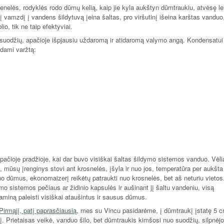
enelės, rodyklės rodo dūmų kelią, kaip jie kyla aukštyn dūmtraukiu, atvėsę le
į vamzdį į vandens šildytuvą įeina šaltas, pro viršutinį išeina karštas vanduo
blio, tik ne taip efektyviai.
s suodžių, apačioje išpjausiu uždaromą ir atidaromą valymo angą. Kondensatui
kdami varžtą:
ačioje pradžioje, kai dar buvo visiškai šaltas šildymo sistemos vanduo. Vėli
 mūsų įrenginys stovi ant krosnelės, įšyla ir nuo jos, temperatūra per aukšta
ino dūmus, ekonomaizerį reikėtų patraukti nuo krosnelės, bet aš neturiu vietos
ymo sistemos pečiaus ar židinio kapsulės ir aušinant jį šaltu vandeniu, visą
aminą paleisti visiškai ataušintus ir sausus dūmus.
Pirmąjį, patį paprasčiausią
, mes su Vincu pasidarėme, į dūmtraukį įstatę 5 
. Prietaisas veikė, vanduo šilo, bet dūmtraukis kimšosi nuo suodžių, silpnėj