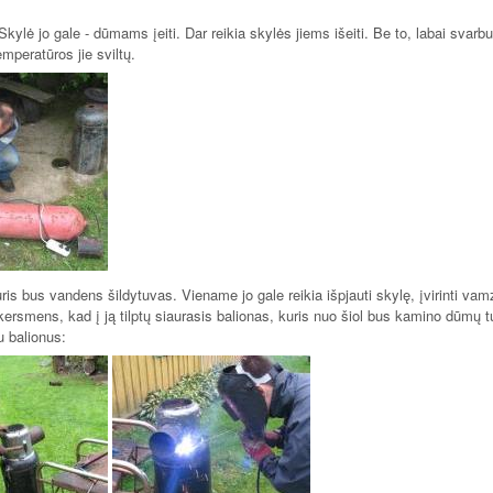
ylė jo gale - dūmams įeiti. Dar reikia skylės jiems išeiti. Be to, labai svarb
mperatūros jie sviltų.
uris bus vandens šildytuvas. Viename jo gale reikia išpjauti skylę, įvirinti vam
o skersmens, kad į ją tilptų siaurasis balionas, kuris nuo šiol bus kamino dūmų t
u balionus: