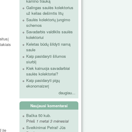
kamino trauką
Galingas saulės kolektorius
už kelias dešimtis litų
Saulės kolektorių jungimo
schemos
Savadarbis valdiklis saulės
kolektoriui
aitusį
Keletas būdų šildyti namą
takiais
saule
Kaip pasidaryti šilumos
siurblį
Kiek kainuoja savadarbiai
saulės kolektoriai?
Kaip pasidaryti pigų
ekonomaizerį
daugiau...
Naujausi komentarai
Bačka 50 kub.
Prieš
1 metai 3 mėnesiai
Sveikinimai Petrai! Jūs
 jie