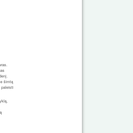
uras.
gas
denį.
me šimtą
paleisti
yklą,
rą