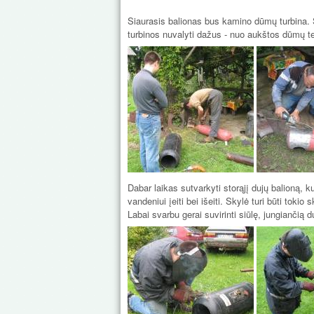
Siaurasis balionas bus kamino dūmų turbina. Sk
turbinos nuvalyti dažus - nuo aukštos dūmų te
Dabar laikas sutvarkyti storąjį dujų balioną, k
vandeniui įeiti bei išeiti. Skylė turi būti toki
Labai svarbu gerai suvirinti siūlę, jungiančią d