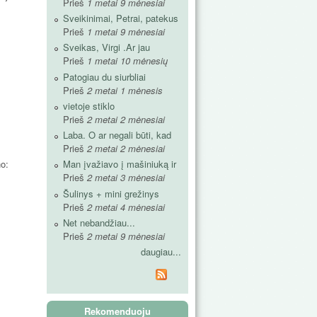
Prieš
1 metai 9 mėnesiai
Sveikinimai, Petrai, patekus
Prieš
1 metai 9 mėnesiai
Sveikas, Virgi .Ar jau
Prieš
1 metai 10 mėnesių
Patogiau du siurbliai
Prieš
2 metai 1 mėnesis
vietoje stiklo
Prieš
2 metai 2 mėnesiai
Laba. O ar negali būti, kad
Prieš
2 metai 2 mėnesiai
no:
Man įvažiavo į mašiniuką ir
Prieš
2 metai 3 mėnesiai
Šulinys + mini grežinys
Prieš
2 metai 4 mėnesiai
Net nebandžiau...
Prieš
2 metai 9 mėnesiai
daugiau...
Rekomenduoju