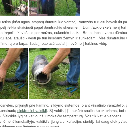
reikia įkišti ugniai atsparų dūmtraukio vamzdį. Vamzdis turi eiti beveik iki pa
arpelį reikia skaičiuoti pagal dūmtraukio skersmenį. Dūmtraukio skersmenį turi a
a, o tarpelis iki viršaus per mažas, nukentės trauka. Be to, labai svarbu dūmtra
ėtų labai ataušti - vėsti jie turi krisdami žemyn ir sunkėdami. Mes dūmtraukio
imetrų oro tarpą. Tada jį paprasčiausiai įmovėme į turbinos vidų:
snelės, prijungti prie kamino, šildymo sistemos, o ant viršutinio vamzdelio, 
ukonstruotą
elektroninį valdiklį
. Šį valdiklį jis sukūrė saulės kolektoriams, bet 
. Valdiklis lygina katilo ir šilumokaičio temperatūrą. Vos tik katile vandens
nė nei šilumokaityje, valdiklis įjungia cirkuliacijos siurblį. Tai daug efektyvia
s šilumos reguliatorius (termostatus).