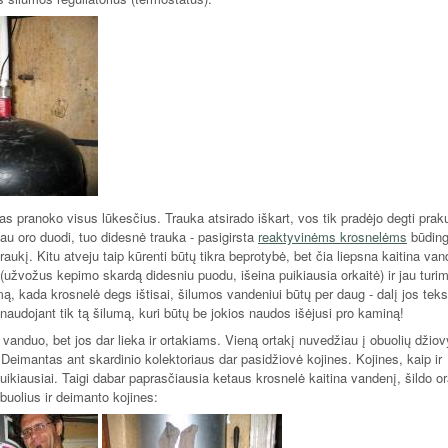
tas pranoko visus lūkesčius. Trauka atsirado iškart, vos tik pradėjo degti prak
au oro duodi, tuo didesnė trauka - pasigirsta
reaktyvinėms krosnelėms
būdin
aukį. Kitu atveju taip kūrenti būtų tikra beprotybė, bet čia liepsna kaitina van
užvožus kepimo skardą didesniu puodu, išeina puikiausia orkaitė) ir jau turi
ą, kada krosnelė degs ištisai, šilumos vandeniui būtų per daug - dalį jos teks 
išnaudojant tik tą šilumą, kuri būtų be jokios naudos išėjusi pro kaminą!
anduo, bet jos dar lieka ir ortakiams. Vieną ortakį nuvedžiau į obuolių džiov
 Deimantas ant skardinio kolektoriaus dar pasidžiovė kojines. Kojines, kaip ir
puikiausiai. Taigi dabar paprasčiausia ketaus krosnelė kaitina vandenį, šildo o
uolius ir deimanto kojines: