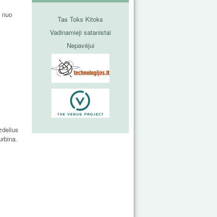
u nuo
Tas Toks Kitoks
Vadinamieji satanistai
Nepavėjui
zdelius
urbina.