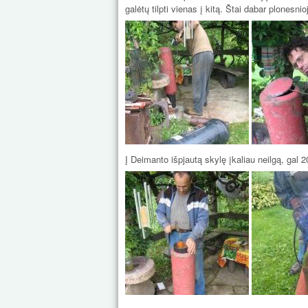
galėtų tilpti vienas į kitą. Štai dabar plonesnio
Į Deimanto išpjautą skylę įkaliau neilgą, gal