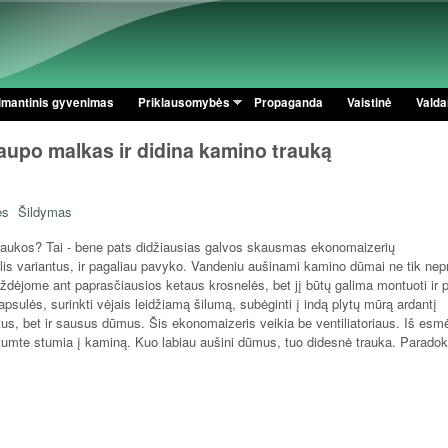
Pereiti į pagrindinį turinį
imantinis gyvenimas
Priklausomybės
Propaganda
Vaistinė
Valdan
aupo malkas ir didina kamino trauką
ės
Šildymas
 traukos? Tai - bene pats didžiausias galvos skausmas ekonomaizerių
s variantus, ir pagaliau pavyko. Vandeniu aušinami kamino dūmai ne tik nep
uždėjome ant paprasčiausios ketaus krosnelės, bet jį būtų galima montuoti ir p
apsulės, surinkti vėjais leidžiamą šilumą, subėginti į indą plytų mūrą ardantį
tus, bet ir sausus dūmus. Šis ekonomaizeris veikia be ventiliatoriaus. Iš esmė
r stumte stumia į kaminą. Kuo labiau aušini dūmus, tuo didesnė trauka. Paradok