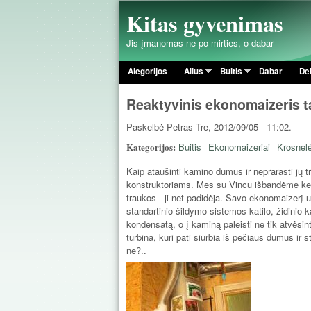
Kitas gyvenimas
Jis įmanomas ne po mirties, o dabar
Alegorijos
Alius
Buitis
Dabar
De
Pagrindinis meniu
Reaktyvinis ekonomaizeris t
Paskelbė
Petras
Tre, 2012/09/05 - 11:02.
Kategorijos:
Buitis
Ekonomaizeriai
Krosnel
Kaip ataušinti kamino dūmus ir neprarasti jų
konstruktoriams. Mes su Vincu išbandėme keli
traukos - ji net padidėja. Savo ekonomaizerį 
standartinio šildymo sistemos katilo, židinio k
kondensatą, o į kaminą paleisti ne tik atvėsin
turbina, kuri pati siurbia iš pečiaus dūmus i
ne?..