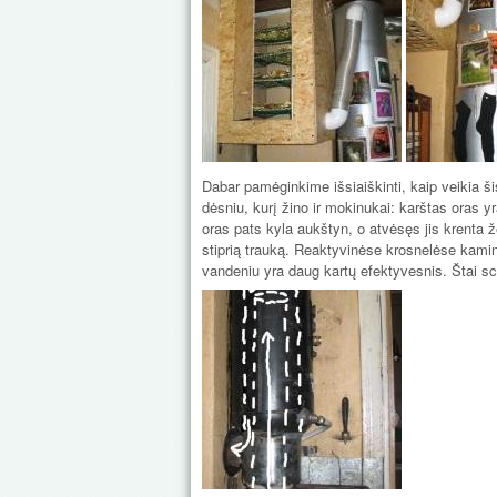
Dabar pamėginkime išsiaiškinti, kaip veikia š
dėsniu, kurį žino ir mokinukai: karštas oras yr
oras pats kyla aukštyn, o atvėsęs jis krenta 
stiprią trauką. Reaktyvinėse krosnelėse kami
vandeniu yra daug kartų efektyvesnis. Štai s