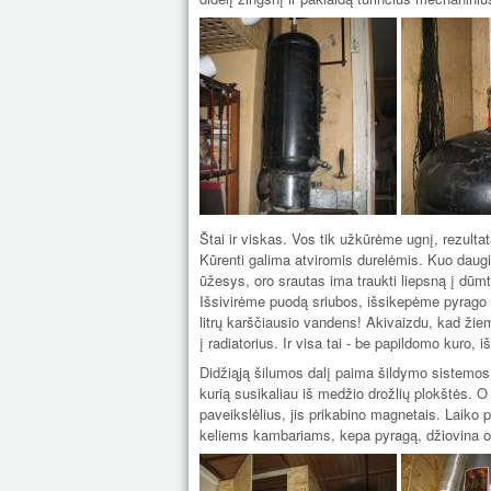
Štai ir viskas. Vos tik užkūrėme ugnį, rezulta
Kūrenti galima atviromis durelėmis. Kuo daugi
ūžesys, oro srautas ima traukti liepsną į dūmtr
Išsivirėme puodą sriubos, išsikepėme pyrago (
litrų karščiausio vandens! Akivaizdu, kad žiem
į radiatorius. Ir visa tai - be papildomo kuro, 
Didžiąją šilumos dalį paima šildymo sistemos v
kurią susikaliau iš medžio drožlių plokštės. O
paveikslėlius, jis prikabino magnetais. Laiko 
keliems kambariams, kepa pyragą, džiovina ob