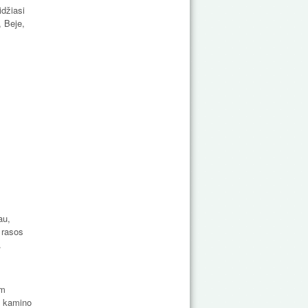
idžiasi
, Beje,
au,
 rasos
.
cm
o kamino