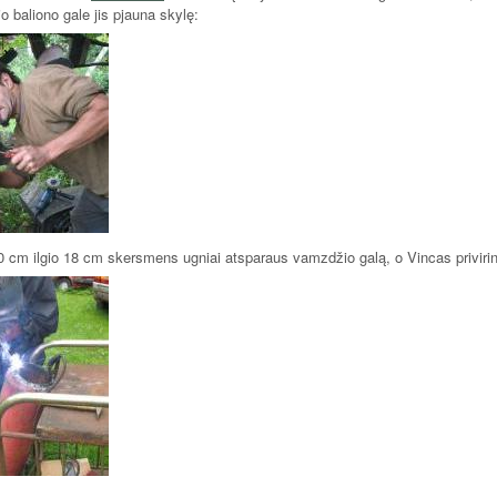
jo baliono gale jis pjauna skylę:
 20 cm ilgio 18 cm skersmens ugniai atsparaus vamzdžio galą, o Vincas priviri