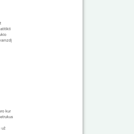
t
titikti
ukio
 vamzdį
pro kur
netrukus
u už