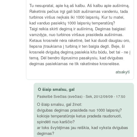
Tu nesupratai, apie ką aš kalbu. Aš kalbu apie aušinimą.
Raketinis pečius irgi gali būti aušinamas vandeniu, tada
turbinos viršus neįkais iki 1000 laipsnių. Kur tu matei,
kad vanduo pasiektų 1000 laipsnių temperatūrą?
Taigi reikia skirti degimą ir aušinimą. Degimas baigiasi
vamzdyje, nuo turbinos viršaus prasideda aušinimas.
Ketaus krosnelė nėra raketinė, bet kai duodi daugiau oro,
liepsna įtraukiama į turbiną ir ten baigia degti. Beje, ši
krosnelė dvigubą degimą pasiekia kitu būdu, bet tai - ne į
temą. Dėl bendro išprusimo pasakysiu, kad dvigubas
degimas pasiekiamas ne tik raketinėse krosnelėse.
atsakyti
O šiaip smalsu, gal
Paskelbė
Svečias (svečias)
-
Sek, 2012/09/09 - 17:50
O šiaip smalsu, gal žinot:
dvigubas degimas prasideda nuo 1000 laipsnių?
kokioje temperatūroje ketus pradeda raudonuoti,
spindėti nuo karščio?
ar toks švytėjimas jau reiškia, kad vyksta dvigubas
degimas?