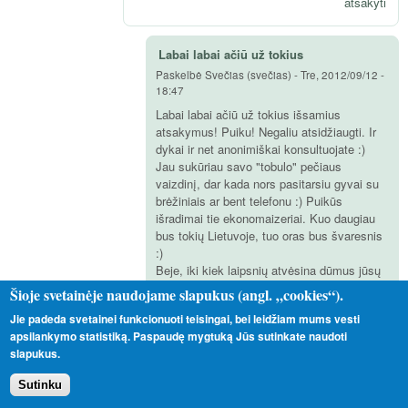
atsakyti
Labai labai ačiū už tokius
Paskelbė
Svečias (svečias)
-
Tre, 2012/09/12 -
18:47
Labai labai ačiū už tokius išsamius
atsakymus! Puiku! Negaliu atsidžiaugti. Ir
dykai ir net anonimiškai konsultuojate :)
Jau sukūriau savo "tobulo" pečiaus
vaizdinį, dar kada nors pasitarsiu gyvai su
brėžiniais ar bent telefonu :) Puikūs
išradimai tie ekonomaizeriai. Kuo daugiau
bus tokių Lietuvoje, tuo oras bus švaresnis
:)
Beje, iki kiek laipsnių atvėsina dūmus jūsų
ekonomaizeris, nematavote?
Šioje svetainėje naudojame slapukus (angl. „cookies“).
atsakyti
Jie padeda svetainei funkcionuoti teisingai, bei leidžiam mums vesti
apsilankymo statistiką. Paspaudę mygtuką Jūs sutinkate naudoti
slapukus.
Tikriausiai 70
Paskelbė
Petras
-
Tre, 2012/09/12 - 20:50
Sutinku