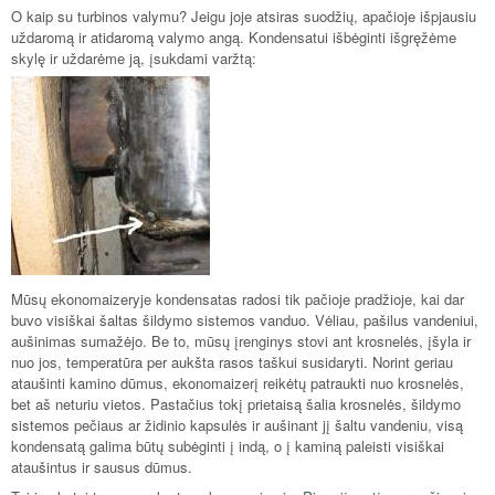
O kaip su turbinos valymu? Jeigu joje atsiras suodžių, apačioje išpjausiu
uždaromą ir atidaromą valymo angą. Kondensatui išbėginti išgręžėme
skylę ir uždarėme ją, įsukdami varžtą:
Mūsų ekonomaizeryje kondensatas radosi tik pačioje pradžioje, kai dar
buvo visiškai šaltas šildymo sistemos vanduo. Vėliau, pašilus vandeniui,
aušinimas sumažėjo. Be to, mūsų įrenginys stovi ant krosnelės, įšyla ir
nuo jos, temperatūra per aukšta rasos taškui susidaryti. Norint geriau
ataušinti kamino dūmus, ekonomaizerį reikėtų patraukti nuo krosnelės,
bet aš neturiu vietos. Pastačius tokį prietaisą šalia krosnelės, šildymo
sistemos pečiaus ar židinio kapsulės ir aušinant jį šaltu vandeniu, visą
kondensatą galima būtų subėginti į indą, o į kaminą paleisti visiškai
ataušintus ir sausus dūmus.