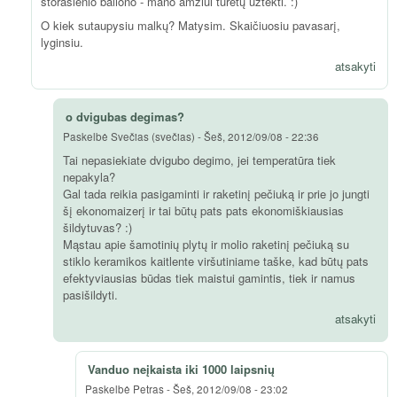
storasienio baliono - mano amžiui turėtų užtekti. :)
O kiek sutaupysiu malkų? Matysim. Skaičiuosiu pavasarį,
lyginsiu.
atsakyti
o dvigubas degimas?
Paskelbė
Svečias (svečias)
-
Šeš, 2012/09/08 - 22:36
Tai nepasiekiate dvigubo degimo, jei temperatūra tiek
nepakyla?
Gal tada reikia pasigaminti ir raketinį pečiuką ir prie jo jungti
šį ekonomaizerį ir tai būtų pats pats ekonomiškiausias
šildytuvas? :)
Mąstau apie šamotinių plytų ir molio raketinį pečiuką su
stiklo keramikos kaitlente viršutiniame taške, kad būtų pats
efektyviausias būdas tiek maistui gamintis, tiek ir namus
pasišildyti.
atsakyti
Vanduo neįkaista iki 1000 laipsnių
Paskelbė
Petras
-
Šeš, 2012/09/08 - 23:02