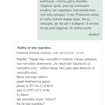
aušintuvai - mūrinių pečių sienelės.
Užgesus ugniai, jose irgi susikaupia
smalkių, bet negirdėjau, kad sienelė kam
nors būtų sprogusi. Ir dar. Piroliziniai pečiai
iš malkų išskiria degias dujas, bet jų
nekaupia, jas čia pat ir sudegina. Iš esmės
tai tas pats degimas, tik efektyvesnis.
atsakyti
Kažką ne taip supratau..
Paskelbė
Svečias (svečias)
-
Ket, 2012/10/18 - 21:00
Rašėte: "Tarpas tarp vamzdžio ir turbinos viršaus priklauso
nuo vamzdžio skersmens. Jis neturi būti siauresnis už
vamzdžio storį." reiškia tarpas toks pats arba didesnis už
vamzdžio storį.
Mano kaminas 120mm.
pagal skaičiavimą gaunu:
plotas S=Pi*r^2=3,14*60^2
ilgis C=2*Pi*r=2*3,14*60
X=30mm
bet vamzdžio storis 120mm?
Ką ne taip supratau?