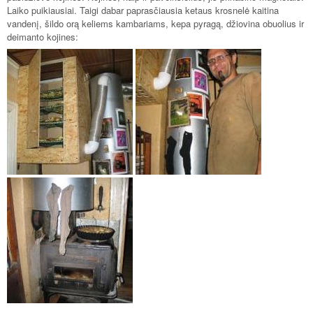
Laiko puikiausiai. Taigi dabar paprasčiausia ketaus krosnelė kaitina
vandenį, šildo orą keliems kambariams, kepa pyragą, džiovina obuolius ir
deimanto kojines: