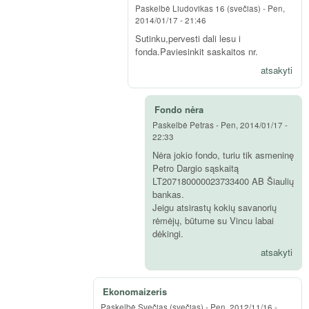
Paskelbė
Liudovikas 16 (svečias)
-
Pen,
2014/01/17 - 21:46
Sutinku,pervesti dali lesu i
fonda.Paviesinkit saskaitos nr.
atsakyti
Fondo nėra
Paskelbė
Petras
-
Pen, 2014/01/17 -
22:33
Nėra jokio fondo, turiu tik asmeninę
Petro Dargio sąskaitą
LT207180000023733400 AB Šiaulių
bankas.
Jeigu atsirastų kokių savanorių
rėmėjų, būtume su Vincu labai
dėkingi.
atsakyti
Ekonomaizeris
Paskelbė
Svečias (svečias)
-
Pen, 2012/11/16 -