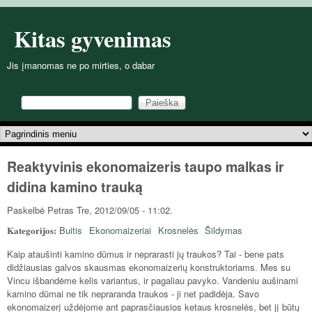
Pereiti į pagrindinį turinį
Kitas gyvenimas
Jis įmanomas ne po mirties, o dabar
Paieška
Paieškos forma
Pagrindinis meniu
Reaktyvinis ekonomaizeris taupo malkas ir
didina kamino trauką
Paskelbė
Petras
Tre, 2012/09/05 - 11:02.
Kategorijos:
Buitis
Ekonomaizeriai
Krosnelės
Šildymas
Kaip ataušinti kamino dūmus ir neprarasti jų traukos? Tai - bene pats
didžiausias galvos skausmas ekonomaizerių konstruktoriams. Mes su
Vincu išbandėme kelis variantus, ir pagaliau pavyko. Vandeniu aušinami
kamino dūmai ne tik nepraranda traukos - ji net padidėja. Savo
ekonomaizerį uždėjome ant paprasčiausios ketaus krosnelės, bet jį būtų