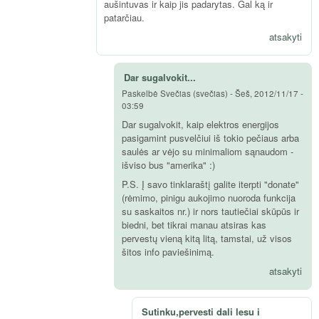
aušintuvas ir kaip jis padarytas. Gal ką ir
patarčiau.
atsakyti
Dar sugalvokit...
Paskelbė
Svečias (svečias)
-
Šeš, 2012/11/17 -
03:59
Dar sugalvokit, kaip elektros energijos
pasigamint pusvelčiui iš tokio pečiaus arba
saulės ar vėjo su minimaliom sąnaudom -
išviso bus "amerika" :)
P.S. Į savo tinklaraštį galite iterpti "donate"
(rėmimo, pinigu aukojimo nuoroda funkcija
su saskaitos nr.) ir nors tautiečiai skūpūs ir
biedni, bet tikrai manau atsiras kas
pervestų vieną kitą litą, tamstai, už visos
šitos info paviešinimą.
atsakyti
Sutinku,pervesti dali lesu i