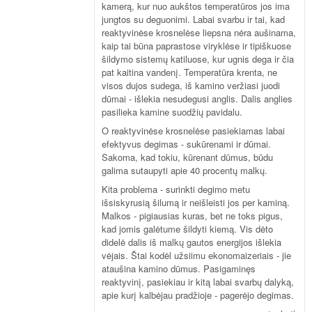
kamerą, kur nuo aukštos temperatūros jos ima
jungtos su deguonimi. Labai svarbu ir tai, kad
reaktyvinėse krosnelėse liepsna nėra aušinama,
kaip tai būna paprastose viryklėse ir tipiškuose
šildymo sistemų katiluose, kur ugnis dega ir čia
pat kaitina vandenį. Temperatūra krenta, ne
visos dujos sudega, iš kamino veržiasi juodi
dūmai - išlekia nesudegusi anglis. Dalis anglies
pasilieka kamine suodžių pavidalu.
O reaktyvinėse krosnelėse pasiekiamas labai
efektyvus degimas - sukūrenami ir dūmai.
Sakoma, kad tokiu, kūrenant dūmus, būdu
galima sutaupyti apie 40 procentų malkų.
Kita problema - surinkti degimo metu
išsiskyrusią šilumą ir neišleisti jos per kaminą.
Malkos - pigiausias kuras, bet ne toks pigus,
kad jomis galėtume šildyti kiemą. Vis dėto
didelė dalis iš malkų gautos energijos išlekia
vėjais. Štai kodėl užsiimu ekonomaizeriais - jie
ataušina kamino dūmus. Pasigaminęs
reaktyvinį, pasiekiau ir kitą labai svarbų dalyką,
apie kurį kalbėjau pradžioje - pagerėjo degimas.