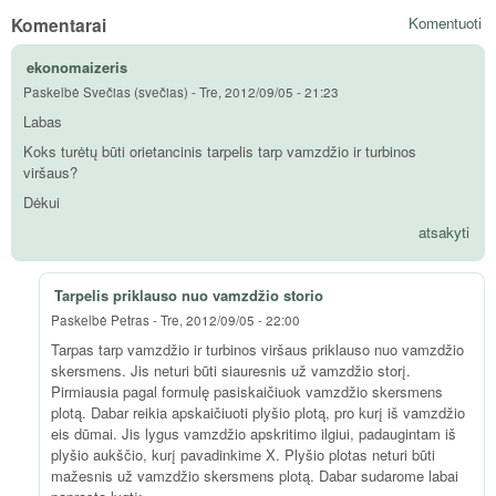
Komentarai
Komentuoti
ekonomaizeris
Paskelbė
Svečias (svečias)
-
Tre, 2012/09/05 - 21:23
Labas
Koks turėtų būti orietancinis tarpelis tarp vamzdžio ir turbinos
viršaus?
Dėkui
atsakyti
Tarpelis priklauso nuo vamzdžio storio
Paskelbė
Petras
-
Tre, 2012/09/05 - 22:00
Tarpas tarp vamzdžio ir turbinos viršaus priklauso nuo vamzdžio
skersmens. Jis neturi būti siauresnis už vamzdžio storį.
Pirmiausia pagal formulę pasiskaičiuok vamzdžio skersmens
plotą. Dabar reikia apskaičiuoti plyšio plotą, pro kurį iš vamzdžio
eis dūmai. Jis lygus vamzdžio apskritimo ilgiui, padaugintam iš
plyšio aukščio, kurį pavadinkime X. Plyšio plotas neturi būti
mažesnis už vamzdžio skersmens plotą. Dabar sudarome labai