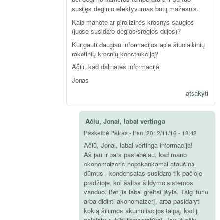
susijęs degimo efektyvumas butų mažesnis.
Kaip manote ar pirolizinės krosnys saugios
(juose susidaro degios/srogios dujos)?
Kur gauti daugiau informacijos apie šiuolaikinių
raketinių krosnių konstrukciją?
Ačiū, kad dalinatės informacija.
Jonas
atsakyti
Ačiū, Jonai, labai vertinga
Paskelbė
Petras
-
Pen, 2012/11/16 - 18:42
Ačiū, Jonai, labai vertinga informacija!
Aš jau ir pats pastebėjau, kad mano
ekonomaizeris nepakankamai ataušina
dūmus - kondensatas susidaro tik pačioje
pradžioje, kol šaltas šildymo sistemos
vanduo. Bet jis labai greitai įšyla. Taigi turiu
arba didinti akonomaizerį, arba pasidaryti
kokią šilumos akumuliacijos talpą, kad ji
neleistų sukilti temperatūrai. Jau išlošiu