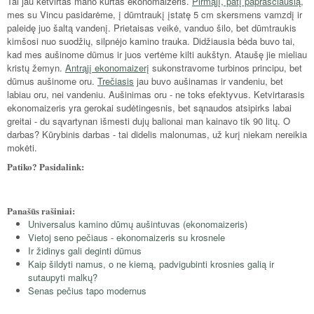
Tai jau ketvirtas mano kurtas ekonomaizeris.
Pirmąjį, patį paprasčiausią
,
mes su Vincu pasidarėme, į dūmtraukį įstatę 5 cm skersmens vamzdį ir
paleidę juo šaltą vandenį. Prietaisas veikė, vanduo šilo, bet dūmtraukis
kimšosi nuo suodžių, silpnėjo kamino trauka. Didžiausia bėda buvo tai,
kad mes aušinome dūmus ir juos vertėme kilti aukštyn. Ataušę jie mieliau
kristų žemyn.
Antrąjį ekonomaizerį
sukonstravome turbinos principu, bet
dūmus aušinome oru.
Trečiasis
jau buvo aušinamas ir vandeniu, bet
labiau oru, nei vandeniu. Aušinimas oru - ne toks efektyvus. Ketvirtarasis
ekonomaizeris yra gerokai sudėtingesnis, bet sąnaudos atsipirks labai
greitai - du sąvartynan išmesti dujų balionai man kainavo tik 90 litų. O
darbas? Kūrybinis darbas - tai didelis malonumas, už kurį niekam nereikia
mokėti.
Patiko? Pasidalink:
Panašūs rašiniai:
Universalus kamino dūmų aušintuvas (ekonomaizeris)
Vietoj seno pečiaus - ekonomaizeris su krosnele
Ir židinys gali deginti dūmus
Kaip šildyti namus, o ne kiemą, padvigubinti krosnies galią ir
sutaupyti malkų?
Senas pečius tapo modernus