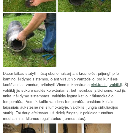
Dabar laikas statyti mūsų ekonomaizerį ant krosnelės, prijungti prie
kamino, šildymo sistemos, o ant viršutinio vamzdelio, pro kur išeis
karščiausias vanduo, pritaisyti Vinco sukonstruotą
elektroninį valdiklį
. Šį
valdiklį jis sukūrė saulės kolektoriams, bet netrukus įsitikinome, kad jis
tinka ir šildymo sistemoms. Valdiklis lygina katilo ir šilumokaičio
temperatūrą. Vos tik katile vandens temperatūra pasidaro keliais
laipsniais aukštesnė nei šilumokaityje, valdiklis įjungia cirkuliacijos
siurblį. Tai daug efektyviau už didelį žingsnį ir paklaidą turinčius
mechaninius šilumos reguliatorius (termostatus).