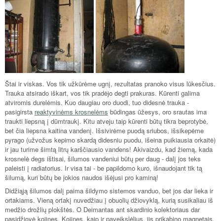
Štai ir viskas. Vos tik užkūrėme ugnį, rezultatas pranoko visus lūkesčius.
Trauka atsirado iškart, vos tik pradėjo degti prakuras. Kūrenti galima
atviromis durelėmis. Kuo daugiau oro duodi, tuo didesnė trauka -
pasigirsta
reaktyvinėms krosnelėms
būdingas ūžesys, oro srautas ima
traukti liepsną į dūmtraukį. Kitu atveju taip kūrenti būtų tikra beprotybė,
bet čia liepsna kaitina vandenį. Išsivirėme puodą sriubos, išsikepėme
pyrago (užvožus kepimo skardą didesniu puodu, išeina puikiausia orkaitė)
ir jau turime šimtą litrų karščiausio vandens! Akivaizdu, kad žiemą, kada
krosnelė degs ištisai, šilumos vandeniui būtų per daug - dalį jos teks
paleisti į radiatorius. Ir visa tai - be papildomo kuro, išnaudojant tik tą
šilumą, kuri būtų be jokios naudos išėjusi pro kaminą!
Didžiąją šilumos dalį paima šildymo sistemos vanduo, bet jos dar lieka ir
ortakiams. Vieną ortakį nuvedžiau į obuolių džiovyklą, kurią susikaliau iš
medžio drožlių plokštės. O Deimantas ant skardinio kolektoriaus dar
pasidžiovė kojines. Kojines, kaip ir paveikslėlius, jis prikabino magnetais.