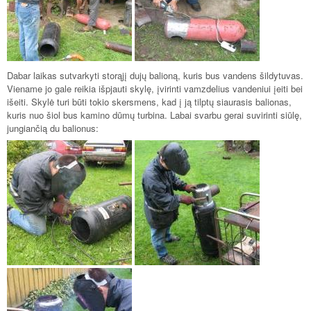
Dabar laikas sutvarkyti storąjį dujų balioną, kuris bus vandens šildytuvas.
Viename jo gale reikia išpjauti skylę, įvirinti vamzdelius vandeniui įeiti bei
išeiti. Skylė turi būti tokio skersmens, kad į ją tilptų siaurasis balionas,
kuris nuo šiol bus kamino dūmų turbina. Labai svarbu gerai suvirinti siūlę,
jungiančią du balionus: