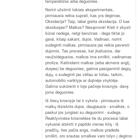
temperatūros arba deguonies.
Norint užsiimti tokiais eksperimentais,
pirmiausia reikia suprati, kas yra degimas.
Oksidacija? Taip, labai greita oksidacija. O kas
oksiduojasi? Malkos? Nesąmonė! Kieti ir skysti
kūnai nedega, netgi benzinas - dega tiktai jo
garai, kitaip sakant, dujos. Vadinasi, norint
sudeginti malkas, pirmiausia jas reikia paversti
dujomis. Tas procesas, kai įkaitusios, dar
neužsidegusios, malkos ima smilkti, vadinamas
pirolize. Kaitindami malkas (arba akmens anglį,
durpes) be deguonies, galime pasigaminti degių
dujų, o sudeginti jas vėliau ar toliau, tarkim,
automobilio variklyje ar dujinėje viryklėje.
Galime sukūrenti ir toje pačioje krosnyje, davę
joms deguonies.
Iš tiesų krosnyje tai ir vyksta - pirmiausia iš
malkų išsiskiria dujos, daugiausia - smalkės, o
paskui jos jungiasi su deguonimi - sudega.
Reaktyvinėse krosnelėse tie du procesai labai
vykusiai atskirti ir papildo vienas kitą - iš
pradžių, ties pačia anga, malkos pradeda
smilkti, oro srautas smalkes varo tolyn į degimo