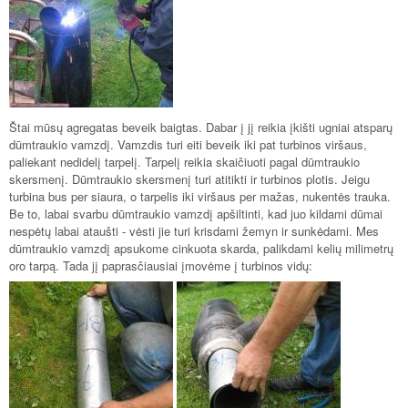
Štai mūsų agregatas beveik baigtas. Dabar į jį reikia įkišti ugniai atsparų
dūmtraukio vamzdį. Vamzdis turi eiti beveik iki pat turbinos viršaus,
paliekant nedidelį tarpelį. Tarpelį reikia skaičiuoti pagal dūmtraukio
skersmenį. Dūmtraukio skersmenį turi atitikti ir turbinos plotis. Jeigu
turbina bus per siaura, o tarpelis iki viršaus per mažas, nukentės trauka.
Be to, labai svarbu dūmtraukio vamzdį apšiltinti, kad juo kildami dūmai
nespėtų labai ataušti - vėsti jie turi krisdami žemyn ir sunkėdami. Mes
dūmtraukio vamzdį apsukome cinkuota skarda, palikdami kelių milimetrų
oro tarpą. Tada jį paprasčiausiai įmovėme į turbinos vidų: