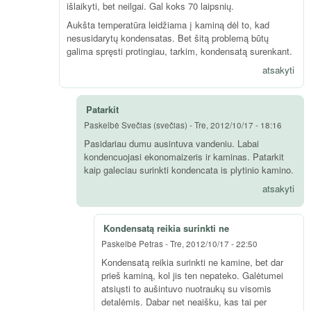
išlaikyti, bet neilgai. Gal koks 70 laipsnių.
Aukšta temperatūra leidžiama į kaminą dėl to, kad
nesusidarytų kondensatas. Bet šitą problemą būtų
galima spręsti protingiau, tarkim, kondensatą surenkant.
atsakyti
Patarkit
Paskelbė
Svečias (svečias)
-
Tre, 2012/10/17 - 18:16
Pasidariau dumu ausintuva vandeniu. Labai
kondencuojasi ekonomaizeris ir kaminas. Patarkit
kaip galeciau surinkti kondencata is plytinio kamino.
atsakyti
Kondensatą reikia surinkti ne
Paskelbė
Petras
-
Tre, 2012/10/17 - 22:50
Kondensatą reikia surinkti ne kamine, bet dar
prieš kaminą, kol jis ten nepateko. Galėtumei
atsiųsti to aušintuvo nuotraukų su visomis
detalėmis. Dabar net neaišku, kas tai per