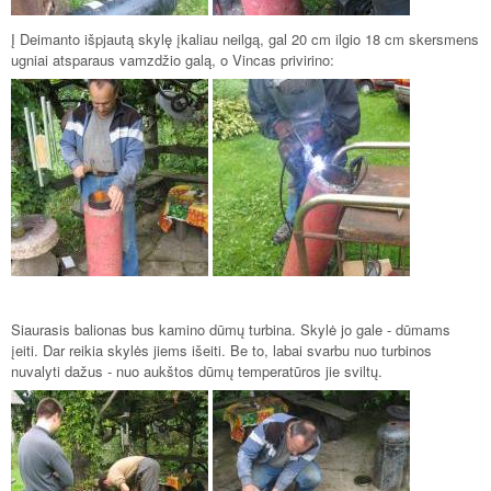
Į Deimanto išpjautą skylę įkaliau neilgą, gal 20 cm ilgio 18 cm skersmens
ugniai atsparaus vamzdžio galą, o Vincas privirino:
Siaurasis balionas bus kamino dūmų turbina. Skylė jo gale - dūmams
įeiti. Dar reikia skylės jiems išeiti. Be to, labai svarbu nuo turbinos
nuvalyti dažus - nuo aukštos dūmų temperatūros jie sviltų.