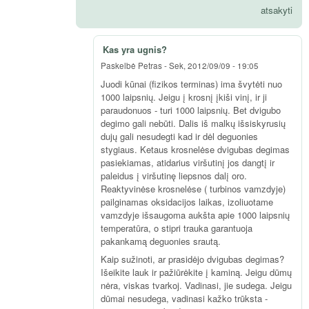
atsakyti
Kas yra ugnis?
Paskelbė
Petras
-
Sek, 2012/09/09 - 19:05
Juodi kūnai (fizikos terminas) ima švytėti nuo
1000 laipsnių. Jeigu į krosnį įkiši vinį, ir ji
paraudonuos - turi 1000 laipsnių. Bet dvigubo
degimo gali nebūti. Dalis iš malkų išsiskyrusių
dujų gali nesudegti kad ir dėl deguonies
stygiaus. Ketaus krosnelėse dvigubas degimas
pasiekiamas, atidarius viršutinį jos dangtį ir
paleidus į viršutinę liepsnos dalį oro.
Reaktyvinėse krosnelėse ( turbinos vamzdyje)
pailginamas oksidacijos laikas, izoliuotame
vamzdyje išsaugoma aukšta apie 1000 laipsnių
temperatūra, o stipri trauka garantuoja
pakankamą deguonies srautą.
Kaip sužinoti, ar prasidėjo dvigubas degimas?
Išeikite lauk ir pažiūrėkite į kaminą. Jeigu dūmų
nėra, viskas tvarkoj. Vadinasi, jie sudega. Jeigu
dūmai nesudega, vadinasi kažko trūksta -