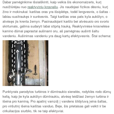
Dabar pamėginkime išsiaiškinti, kaip veikia šis ekonomaizeris, kurį
nusižiūrėjau nuo
reaktyvinių krosnelių
. Jis naudojasi fizikos dėsniu, kurį
žino ir mokinukai: karštas oras yra išsiplėtęs, todėl lengvesnis, o šaltas -
labiau susitraukęs ir sunkesnis. Taigi karštas oras pats kyla aukštyn, o
atvėsęs jis krenta žemyn. Pasinaudojant karšto bei atvėsusio oro svorio
skirtumais, galima sudaryti labai stiprią trauką. Reaktyvinėse krosnelėse
kamino dūmai paprastai aušinami oru, aš pamėginau aušinti šaltu
vandeniu. Aušinimas vandeniu yra daug kartų efektyvesnis. Štai schema:
Punktyrais parodytos turbinos ir dūmtraukio sienelės, rodyklės rodo dūmų
kelią, kaip jie kyla aukštyn dūmtraukiu, atvėsę leidžiasi žemyn turbina ir
išeina pro kaminą. Pro apatinį vamzdį į vandens šildytuvą įeina šaltas,
pro viršutinį išeina karštas vanduo, Beje, šis prietaisas gali veikti ir be
cirkuliacijos siurblio, tik ne taip efektyviai.