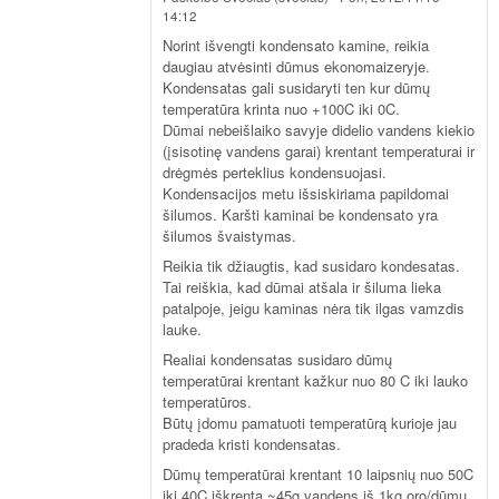
14:12
Norint išvengti kondensato kamine, reikia
daugiau atvėsinti dūmus ekonomaizeryje.
Kondensatas gali susidaryti ten kur dūmų
temperatūra krinta nuo +100C iki 0C.
Dūmai nebeišlaiko savyje didelio vandens kiekio
(įsisotinę vandens garai) krentant temperaturai ir
drėgmės perteklius kondensuojasi.
Kondensacijos metu išsiskiriama papildomai
šilumos. Karšti kaminai be kondensato yra
šilumos švaistymas.
Reikia tik džiaugtis, kad susidaro kondesatas.
Tai reiškia, kad dūmai atšala ir šiluma lieka
patalpoje, jeigu kaminas nėra tik ilgas vamzdis
lauke.
Realiai kondensatas susidaro dūmų
temperatūrai krentant kažkur nuo 80 C iki lauko
temperatūros.
Būtų įdomu pamatuoti temperatūrą kurioje jau
pradeda kristi kondensatas.
Dūmų temperatūrai krentant 10 laipsnių nuo 50C
iki 40C iškrenta ~45g vandens iš 1kg oro/dūmų.