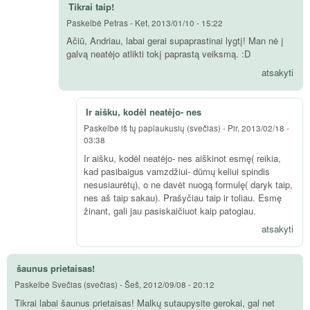
Tikrai taip!
Paskelbė
Petras
-
Ket, 2013/01/10 - 15:22
Ačiū, Andriau, labai gerai supaprastinai lygtį! Man nė į
galvą neatėjo atlikti tokį paprastą veiksmą. :D
atsakyti
Ir aišku, kodėl neatėjo- nes
Paskelbė
iš tų paplaukusių (svečias)
-
Pir, 2013/02/18 -
03:38
Ir aišku, kodėl neatėjo- nes aiškinot esmę( reikia,
kad pasibaigus vamzdžiui- dūmų keliui spindis
nesusiaurėtų), o ne davėt nuogą formulę( daryk taip,
nes aš taip sakau). Prašyčiau taip ir toliau. Esmę
žinant, gali jau pasiskaičiuot kaip patogiau.
atsakyti
šaunus prietaisas!
Paskelbė
Svečias (svečias)
-
Šeš, 2012/09/08 - 20:12
Tikrai labai šaunus prietaisas! Malkų sutaupysite gerokai, gal net