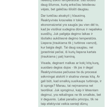
daug šilumos, kurią anksčiau leisdavau
vėjais, bet galėčiau išlošti daugiau.
Dar turėčiau atsakyti į klausimą.
Reaktyvinės krosnelės ir tokie
ekonomaizeriai yra saugūs jau vien dėl to,
kad jie visiškai sudegina dūmus ir nepalieka
suodžių. Juk pailgėja degimo laikas ir
išsilaiko aukštesnė degimo temperatūra.
Liepsna įtraukiama tik į turbinos vamzdį,
kur baigia degti. Tai daug saugiau, nei
įprastiniai pečiai, iš kurių liepsna kartais
įtraukiama į patį kaminą.
Visada, deginant malkas ar kokį kitą kurą,
susidaro degios dujos - tik jos ir dega!
Reaktyviniuose pečiuose tie du procesai
sėkmingai atskirti ir skatina vienas kitą. Ar
gali būti, kad smalkių susikaups turbinoje, ir
ši sprogs? Manau, tai neįmanoma net
teoriškai. Juk sprogimui, kaip ir lėtesniam
degimui, yra reikalingos ne tik smalkės, bet
ir deguonis. Labai panašiu principu, tik ne
taip efektyviai veikia senieji dūmų