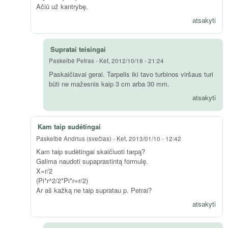
Ačiū už kantrybę.
atsakyti
Supratai teisingai
Paskelbė
Petras
-
Ket, 2012/10/18 - 21:24
Paskaičiavai gerai. Tarpelis iki tavo turbinos viršaus turi
būti ne mažesnis kaip 3 cm arba 30 mm.
atsakyti
Kam taip sudėtingai
Paskelbė
Andrius (svečias)
-
Ket, 2013/01/10 - 12:42
Kam taip sudėtingai skaičiuoti tarpą?
Galima naudoti supaprastintą formulę.
X=r/2
(Pi*r^2/2*Pi*r=r/2)
Ar aš kažką ne taip supratau p. Petrai?
atsakyti