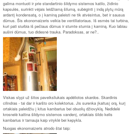
galima montuoti ir prie standartinio šildymo sistemos katilo, židinio
kapsulės, surinkti vėjais leidžiamą šilumą, subėginti į indą plytų mūrą
ardantį kondensatą, o į kaminą paleisti ne tik atvėsintus, bet ir sausus
dūmus. Šis ekonomaizeris veikia be ventiliatoriaus. Iš esmės tai turbina,
kuri pati siurbia iš pečiaus dūmus ir stumte stumia į kaminą. Kuo labiau
aušini dūmus, tuo didesnė trauka. Paradoksas, ar ne?..
Viskas slypi už šitos paveiksliukais apdėliotos skardos. Skardinis
cilindras - tai dar ir karšto oro kolektorius. Jis surenka įkaitusį orą, kurį
ortakiais paleidžiu į kitus kambarius bei obuolių džiovyklą. Nedidelė
krosnelė kaitina šildymo sistemos vandenį, ortakiais šildo kelis
kambarius ir tarnauja kaip viryklė bei kepykla.
Nuogas ekonomaizeris atrodo štai taip: