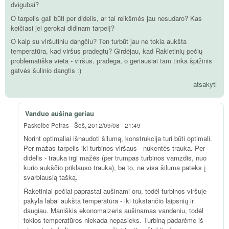
dvigubai?
O tarpelis gali būti per didelis, ar tai reikšmės jau nesudaro? Kas
keičiasi jei gerokai didinam tarpelį?
O kaip su viršutiniu dangčiu? Ten turbūt jau ne tokia aukšta
temperatūra, kad viršus pradegtų? Girdėjau, kad Rakietinių pečių
problematiška vieta - viršus, pradega, o geriausiai tam tinka špižinis
gatvės šulinio dangtis :)
atsakyti
Vanduo aušina geriau
Paskelbė
Petras
-
Šeš, 2012/09/08 - 21:49
Norint optimaliai išnaudoti šilumą, konstrukcija turi būti optimali.
Per mažas tarpelis iki turbinos viršaus - nukentės trauka. Per
didelis - trauka irgi mažės (per trumpas turbinos vamzdis, nuo
kurio aukščio priklauso trauka), be to, ne visa šiluma pateks į
svarbiausią tašką.
Raketiniai pečiai paprastai aušinami oru, todėl turbinos viršuje
pakyla labai aukšta temperatūra - iki tūkstančio laipsnių ir
daugiau. Maniškis ekonomaizeris aušinamas vandeniu, todėl
tokios temperatūros niekada nepasieks. Turbiną padarėme iš