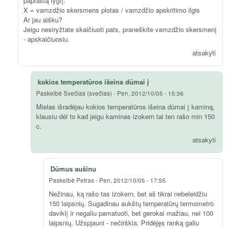
paprastą lygtį:
X = vamzdžio skersmens plotas / vamzdžio apskritimo ilgis
Ar jau aišku?
Jeigu nesiryžtate skaičiuoti pats, praneškite vamzdžio skersmenį
- apskaičiuosiu.
atsakyti
kokios temperatūros išeina dūmai į
Paskelbė
Svečias (svečias)
-
Pen, 2012/10/05 - 15:36
Mielas išradėjau kokios temperatūros išeina dūmai į kaminą,
klausiu dėl to kad jeigu kaminas izokern tai ten rašo min 150
c.
atsakyti
Dūmus aušinu
Paskelbė
Petras
-
Pen, 2012/10/05 - 17:55
Nežinau, ką rašo tas izokern, bet aš tikrai nebeleidžiu
150 laipsnių. Sugadinau aukštų temperatūrų termometro
daviklį ir negaliu pamatuoti, bet gerokai mažiau, nei 100
laipsnių. Užspjauni - nečirškia. Pridėjęs ranką galiu