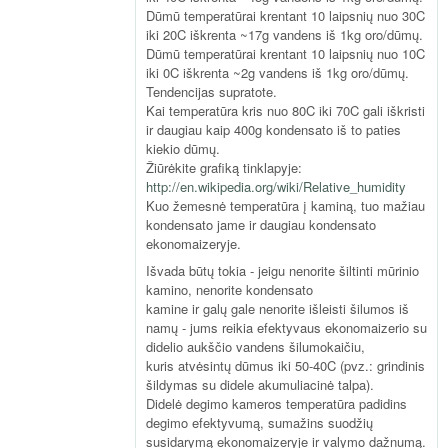
Dūmū temperatūrai krentant 10 laipsnių nuo 30C
iki 20C iškrenta ~17g vandens iš 1kg oro/dūmų.
Dūmū temperatūrai krentant 10 laipsnių nuo 10C
iki 0C iškrenta ~2g vandens iš 1kg oro/dūmų.
Tendencijas supratote.
Kai temperatūra kris nuo 80C iki 70C gali iškristi
ir daugiau kaip 400g kondensato iš to paties
kiekio dūmų.
Žiūrėkite grafiką tinklapyje:
http://en.wikipedia.org/wiki/Relative_humidity
Kuo žemesnė temperatūra į kaminą, tuo mažiau
kondensato jame ir daugiau kondensato
ekonomaizeryje.
Išvada būtų tokia - jeigu nenorite šiltinti mūrinio
kamino, nenorite kondensato
kamine ir galų gale nenorite išleisti šilumos iš
namų - jums reikia efektyvaus ekonomaizerio su
didelio aukščio vandens šilumokaičiu,
kuris atvėsintų dūmus iki 50-40C (pvz.: grindinis
šildymas su didele akumuliacinė talpa).
Didelė degimo kameros temperatūra padidins
degimo efektyvumą, sumažins suodžių
susidarymą ekonomaizeryje ir valymo dažnumą.