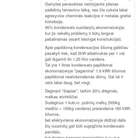
Gamybai panaudotas nerūryjantis plienas
padidintų tarnavimo laiką, nes čia vyksta labai
agresyvios cheminės reakcijos ir metalas greitai
koroduoja.
95% kondensato susidarytų ekonomaizeryje,
kur jis nekeltų problemų ir būtų lengvai
pašalinamas (esant teisingai konstrukcijai).
Apie papildomą kondensacijos šilumą galėčiau
pasakyti tiek, kad 2kW arbatinukas per 1 val.
gali išgarinti iki 1,20 litro vandens.
Tai yra 1 litras kondensato papildomai
ekonomaizeryje "pagamina" 1,6 kWh šilumos
papildomai neatvėsindamas dūmų. Gal tai ir
nėra labai daug, bet visgi.
Deginant "šlapias", tarkim 20% drėgmės,
malkas atvirkščiai.
Sudeginus 1 kub.m. pušinių malkų (500kg
medžio + 100kg vandens) prarandama 160 kWh
šilumos,
bet efektyviame ekonomaizeryje didžioji dalis
šių nuostolių gali būti sugrąžinta kondensato
pavidalu,
bet degimo kameros temperatūra ir su tuo